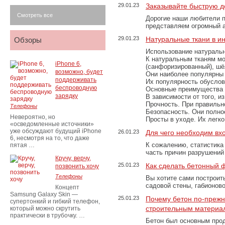
29.01.23
Заказывайте быструю д
Смотреть все
Дорогие наши любители 
представляем огромный а
29.01.23
Натуральные ткани в и
Обзоры
Использование натуральн
К натуральным тканям мо
iPhone 6,
(санфоризированный), шёл
возможно, будет
Они наиболее популярны 
поддерживать
Их популярность обусловл
беспроводную
Основные преимущества
зарядку
В зависимости от того, и
Прочность. При правильно
Телефоны
Безопасность. Они полно
Невероятно, но
Просты в уходе. Их легк
«осведомленные источники»
уже обсуждают будущий iPhone
26.01.23
Для чего необходим вх
6, несмотря на то, что даже
К сожалению, статистика
пятая …
часть причин разрушений
Кручу, верчу,
25.01.23
Как сделать бетонный 
позвонить хочу
Телефоны
Вы хотите сами построит
садовой стены, габионов
Концепт
Samsung Galaxy Skin —
25.01.23
Почему бетон по-преж
супертонкий и гибкий телефон,
строительным материа
который можно скрутить
практически в трубочку. …
Бетон был основным прод