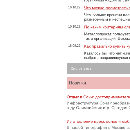
грузчиками – одни из са
10.10.22
Что можно посмотреть с
Чем больше времени план
размеренным и неспешны
10.10.22
По каким критериям сл
Металлопрокат пользуетс
так и организаций. Высо
18.09.22
Как правильно купить к
Казалось бы, что нет нич
выбрать понравившуюся 
Смотреть все
Новинки
Отдых в Сочи: достопримечател
Инфраструктура Сочи преобрази
году Олимпийских игр. Сегодня
Изготовление пресс волов и мо
В нашей типография в Москве вы