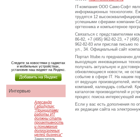
IT-компания ООО Само-Софт явля
информационных технологиях. Еж
трудятся 12 высококвалифициров
успешными сферами компании Са
оргтехника и компьютерное прог
Связаться с представителями ком
86-82, +7 (495) 962-82-23, +7 (495)
962-82-83 или прислав письмо по
ул., 34. Официальный сайт компан
Портал Ittube.ru предназначен для
выходящих инновационных технол
Следите за новостями о гаджетах
и мобильных устройствах,
получать актуальную и достове
установив наш виджет на Яндекс.
обновляющиеся новости, не оста
событие в сфере IT. На нашем по
от ведущих производителей, инт
компаний, календарь событий. Кро
Интервью
каталогом производителей и устр
процесс поиска интересующей ин
Алесандр
Если у вас есть дополнения по о
Габидулин:
их редакции сайта на электронную 
"Принципами
работы ИТ
должны стать
проактивность
и понимание
долгосрочных
целей бизнеса"
Заместитель