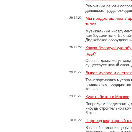
Ремонтные работы сопров
денешься. Груды отходо
29.12.22
Мы предоставляем в ар
типов
Музыкальные инструменты
Комбоусилители; Бэклай
Диджейское оборудование
26.12.22
Какую белорусскую обу
года?
Осенью дамы могут сходи
существует целый океан
29.11.22
Вывоз мусора и снега:
Транспортировка мусора 
плавильные предприятия 
только …
23.11.22
Купить бетон в Москве
Попробуем представить, 
нибудь строительной ком
бетон …
10.10.22
Переезд квартирный с 
В нашей компании цены н