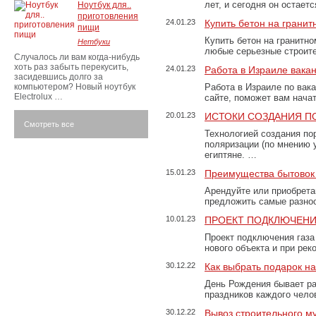
лет, и сегодня он остае
Ноутбук для..
приготовления
24.01.23
Купить бетон на грани
пищи
Купить бетон на гранитно
Нетбуки
любые серьезные строит
Случалось ли вам когда-нибудь
хоть раз забыть перекусить,
24.01.23
Работа в Израиле вака
засидевшись долго за
компьютером? Новый ноутбук
Работа в Израиле по вак
Electrolux …
сайте, поможет вам нача
20.01.23
ИСТОКИ СОЗДАНИЯ П
Смотреть все
Технологией создания по
поляризации (по мнению 
египтяне. …
15.01.23
Преимущества бытовок 
Арендуйте или приобретай
предложить самые разно
10.01.23
ПРОЕКТ ПОДКЛЮЧЕНИ
Проект подключения газа
нового объекта и при рек
30.12.22
Как выбрать подарок н
День Рождения бывает ра
праздников каждого чело
30.12.22
Вывоз строительного м