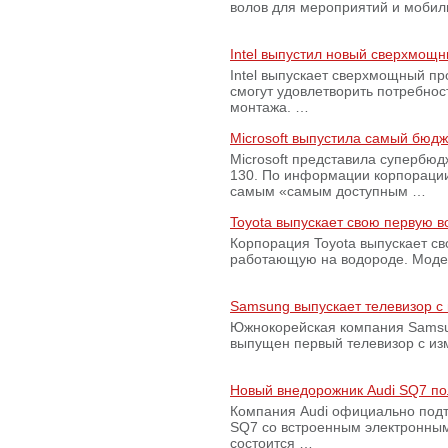
волов для мероприятий и моби
Intel выпустил новый сверхмощн
Intel выпускает сверхмощный пр
смогут удовлетворить потребно
монтажа. …
Microsoft выпустила самый бюд
Microsoft представила супербю
130. По информации корпораци
самым «самым доступным …
Toyota выпускает свою первую 
Корпорация Toyota выпускает с
работающую на водороде. Модель
Samsung выпускает телевизор 
Южнокорейская компания Samsun
выпущен первый телевизор с из
Новый внедорожник Audi SQ7 по
Компания Audi официально подт
SQ7 со встроенным электронным
состоится …