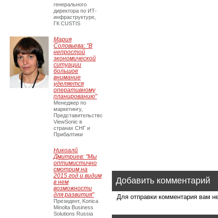
генерального
директора по ИТ-
инфраструктуре,
ГК CUSTIS
Мария
Соловьева: "В
непростой
экономической
ситуации
большое
внимание
уделяется
оперативному
планированию"
Менеджер по
маркетингу,
Представительство
ViewSonic в
странах СНГ и
Прибалтики
Никоалй
Дмитриев: "Мы
оптимистично
смотрим на
2015 год и видим
Добавить комментарий
в нем
возможности
для развития"
Для отправки комментария вам 
Президент, Konica
Minolta Business
Solutions Russia