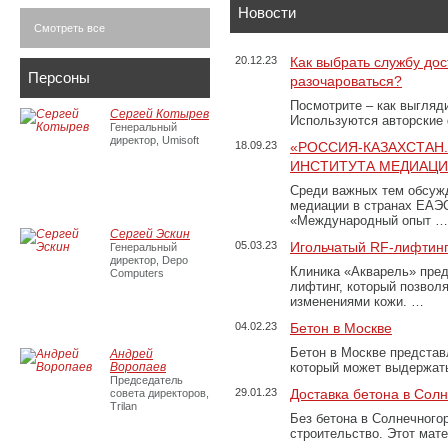
Новости
Смотреть все
20.12.23
Как выбрать службу дос
Персоны
разочароваться?
Посмотрите – как выгляд
Сергей Котырев
Используются авторские
Генеральный
директор, Umisoft
18.09.23
«РОССИЯ-КАЗАХСТАН
ИНСТИТУТА МЕДИАЦИИ
Среди важных тем обсуж
медиации в странах ЕАЭ
«Международный опыт …
Сергей Эскин
05.03.23
Игольчатый RF-лифтинг
Генеральный
директор, Depo
Клиника «Акварель» пред
Computers
лифтинг, который позвол
изменениями кожи. …
04.02.23
Бетон в Москве
Бетон в Москве представ
Андрей
Воропаев
который может выдержать
Председатель
29.01.23
Доставка бетона в Сол
совета директоров,
Trilan
Без бетона в Солнечного
строительство. Этот мат