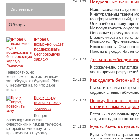
29.01.23
Натуральные ткани в и
Использование натуральн
Смотреть все
К натуральным тканям мо
(санфоризированный), шёл
Они наиболее популярны 
Обзоры
Их популярность обусловл
Основные преимущества
В зависимости от того, и
iPhone 6,
Прочность. При правильно
возможно, будет
Безопасность. Они полно
поддерживать
Просты в уходе. Их легк
беспроводную
зарядку
26.01.23
Для чего необходим вх
Телефоны
К сожалению, статистика
часть причин разрушений
Невероятно, но
«осведомленные источники»
25.01.23
Как сделать бетонный 
уже обсуждают будущий iPhone
6, несмотря на то, что даже
Вы хотите сами построит
пятая …
садовой стены, габионов
Кручу, верчу,
25.01.23
Почему бетон по-преж
позвонить хочу
строительным материа
Телефоны
Бетон был основным прод
Концепт
лет, и сегодня он остае
Samsung Galaxy Skin —
супертонкий и гибкий телефон,
24.01.23
Купить бетон на грани
который можно скрутить
практически в трубочку. …
Купить бетон на гранитно