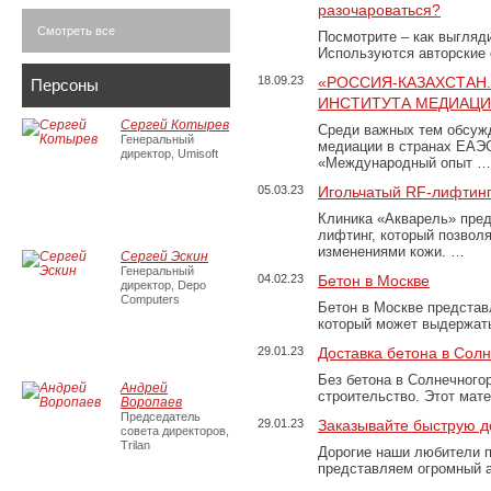
разочароваться?
Смотреть все
Посмотрите – как выгляд
Используются авторские
18.09.23
«РОССИЯ-КАЗАХСТАН
Персоны
ИНСТИТУТА МЕДИАЦИИ
Сергей Котырев
Среди важных тем обсуж
Генеральный
медиации в странах ЕАЭ
директор, Umisoft
«Международный опыт …
05.03.23
Игольчатый RF-лифтинг
Клиника «Акварель» пред
лифтинг, который позвол
изменениями кожи. …
Сергей Эскин
Генеральный
04.02.23
Бетон в Москве
директор, Depo
Computers
Бетон в Москве представ
который может выдержать
29.01.23
Доставка бетона в Сол
Без бетона в Солнечного
Андрей
строительство. Этот мат
Воропаев
Председатель
29.01.23
Заказывайте быструю д
совета директоров,
Trilan
Дорогие наши любители 
представляем огромный а