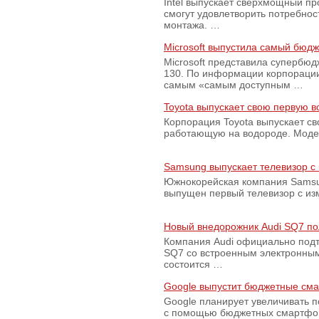
Intel выпускает сверхмощный пр
смогут удовлетворить потребно
монтажа. …
Microsoft выпустила самый бюд
Microsoft представила супербю
130. По информации корпораци
самым «самым доступным …
Toyota выпускает свою первую 
Корпорация Toyota выпускает с
работающую на водороде. Модель
Samsung выпускает телевизор 
Южнокорейская компания Samsun
выпущен первый телевизор с из
Новый внедорожник Audi SQ7 по
Компания Audi официально подт
SQ7 со встроенным электронным
состоится …
Google выпустит бюджетные сма
Google планирует увеличивать 
с помощью бюджетных смартфон