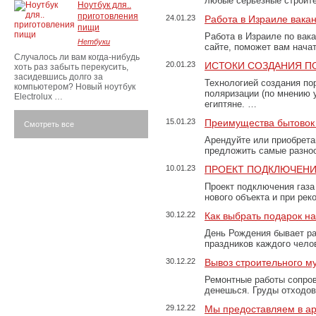
любые серьезные строит
Ноутбук для..
приготовления
24.01.23
Работа в Израиле вака
пищи
Работа в Израиле по вак
Нетбуки
сайте, поможет вам нача
Случалось ли вам когда-нибудь
20.01.23
ИСТОКИ СОЗДАНИЯ П
хоть раз забыть перекусить,
засидевшись долго за
Технологией создания по
компьютером? Новый ноутбук
поляризации (по мнению 
Electrolux …
египтяне. …
15.01.23
Преимущества бытовок 
Смотреть все
Арендуйте или приобретай
предложить самые разно
10.01.23
ПРОЕКТ ПОДКЛЮЧЕНИ
Проект подключения газа
нового объекта и при рек
30.12.22
Как выбрать подарок н
День Рождения бывает ра
праздников каждого чело
30.12.22
Вывоз строительного м
Ремонтные работы сопров
денешься. Груды отходо
29.12.22
Мы предоставляем в ар