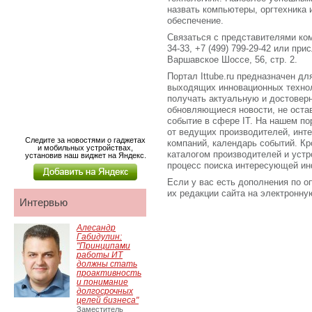
назвать компьютеры, оргтехника
обеспечение.
Связаться с представителями ком
34-33, +7 (499) 799-29-42 или пр
Варшавское Шоссе, 56, стр. 2.
Портал Ittube.ru предназначен для
выходящих инновационных технол
получать актуальную и достове
обновляющиеся новости, не оста
событие в сфере IT. На нашем по
от ведущих производителей, инт
Следите за новостями о гаджетах
компаний, календарь событий. Кро
и мобильных устройствах,
каталогом производителей и устр
установив наш виджет на Яндекс.
процесс поиска интересующей ин
Если у вас есть дополнения по о
их редакции сайта на электронную 
Интервью
Алесандр
Габидулин:
"Принципами
работы ИТ
должны стать
проактивность
и понимание
долгосрочных
целей бизнеса"
Заместитель