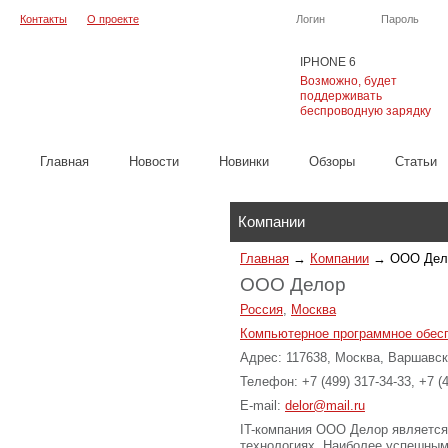
Контакты
О проекте
Логин
Пароль
IPHONE 6
Возможно, будет
поддерживать
беспроводную зарядку
Главная
Новости
Новинки
Обзоры
Cтатьи
Каталог
Компании
Главная
→
Компании
→
ООО Дел
ООО Делор
Россия
,
Москва
Компьютерное программное обес
Адрес: 117638, Москва, Варшавско
Телефон: +7 (499) 317-34-33, +7 (
E-mail:
delor@mail.ru
IT-компания ООО Делор является
технологиях. Наиболее успешны