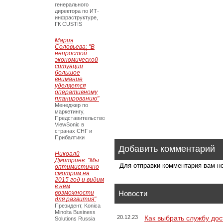
генерального
директора по ИТ-
инфраструктуре,
ГК CUSTIS
Мария
Соловьева: "В
непростой
экономической
ситуации
большое
внимание
уделяется
оперативному
планированию"
Менеджер по
маркетингу,
Представительство
ViewSonic в
странах СНГ и
Прибалтики
Добавить комментарий
Никоалй
Дмитриев: "Мы
Для отправки комментария вам 
оптимистично
смотрим на
2015 год и видим
в нем
возможности
Новости
для развития"
Президент, Konica
Minolta Business
20.12.23
Как выбрать службу дос
Solutions Russia