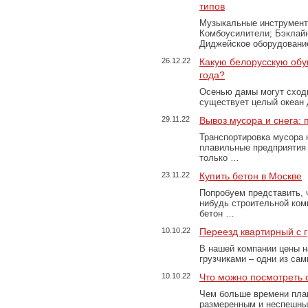
типов
Музыкальные инструменты
Комбоусилители; Бэклай
Диджейское оборудование
26.12.22
Какую белорусскую обу
года?
Осенью дамы могут сходи
существует целый океан
29.11.22
Вывоз мусора и снега:
Транспортировка мусора 
плавильные предприятия 
только …
23.11.22
Купить бетон в Москве
Попробуем представить, 
нибудь строительной ком
бетон …
10.10.22
Переезд квартирный с 
В нашей компании цены н
грузчиками – одни из са
10.10.22
Что можно посмотреть с
Чем больше времени план
размеренным и неспешны