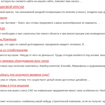
, которую вы сможете найти на нашем сайте, поможет вам начать …
ОШКОВОЙ КРАСКИ
вой краски, так называемой анодной поляризации (по мнению ученых), владели еще д
ренду
 нас бытовки – благо, мы готовы предложить самые разнообразные их варианты …
АЗА
т необходим и при строительстве нового объекта и при реконструкции уже возведенно
ень Рождения
оду, это один из самый долгожданных праздников каждого человека. И …
ра со стройплощадки
ются мусором. Никуда от него не денешься. Груды отходов валяются под ногами, м
 звуковое оборудование всех типов
товые акустические комплексы; Комбоусилители; Бэклайн; Микрофоны и аудиомикше
ыбрать для холодного времени года?
 ума от обуви, потому что существует целый океан доступных дизайнов …
блемы и пути решения
олигон или вывоз снега САО на плавильные предприятия имеет свои особенности: Нео
ожет испытывать снабженец какой-нибудь строительной компании, если он получит за