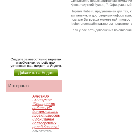
Связаться с представителями компании 
Кронштадтский бульв., 7. Официальный с
Портал Ittube.ru предназначен для тех,
актуальную и достоверную информацию.
портале Вы всегда можете найти новост
Ittube.ru оснащён каталогом производи
Если у вас есть дополнения по описанию
Следите за новостями о гаджетах
и мобильных устройствах,
установив наш виджет на Яндекс.
Интервью
Алесандр
Габидулин:
"Принципами
работы ИТ
должны стать
проактивность
и понимание
долгосрочных
целей бизнеса"
Заместитель