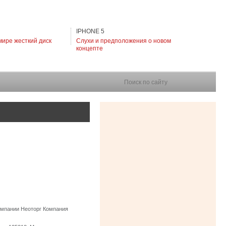
IPHONE 5
мире жесткий диск
Слухи и предположения о новом
концепте
Поиск по сайту
омпании Неоторг Компания