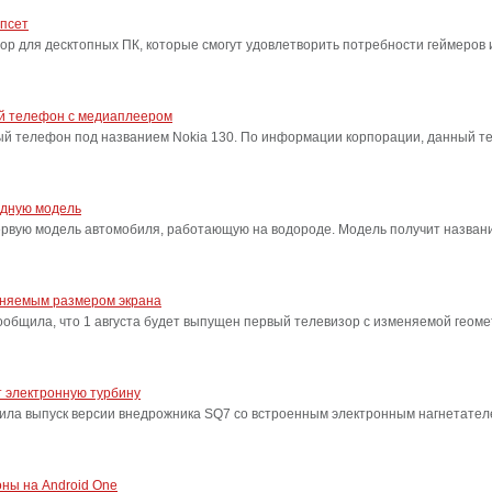
ипсет
сор для десктопных ПК, которые смогут удовлетворить потребности геймеро
ый телефон с медиаплеером
ый телефон под названием Nokia 130. По информации корпорации, данный т
одную модель
ервую модель автомобиля, работающую на водороде. Модель получит название
еняемым размером экрана
бщила, что 1 августа будет выпущен первый телевизор с изменяемой геоме
 электронную турбину
ила выпуск версии внедрожника SQ7 со встроенным электронным нагнетател
ны на Android One