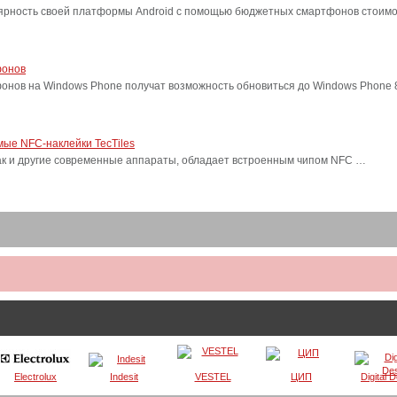
лярность своей платформы Android с помощью бюджетных смартфонов стоимо
фонов
фонов на Windows Phone получат возможность обновиться до Windows Phone
ые NFC-наклейки TecTiles
, как и другие современные аппараты, обладает встроенным чипом NFC …
Electrolux
Indesit
VESTEL
ЦИП
Digital 