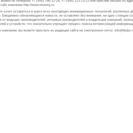
можно по телефону +7 (495) 786-22-26, +7 (495) 223-23-23 или прислав письмо по адр
айт компании http://www.neotorg.ru.
 кто хочет оставаться в курсе всех выходящих инновационных технологий, различных д
 Ежедневно обновляющиеся новости, не оставляют без внимания, ни одно стоящее со
и от ведущих производителей, интервью руководителей и владельцев компаний, кален
телей и устройств, что значительно упрощает процесс поиска интересующей информаци
 компании, вы можете прислать их редакции сайта на электронную почту: info@ittube.r