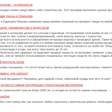
огорске – особенности
сегодня сложно представить себе строительство. Этот материал выполняет разные фу
авку пиццы в Одинцово
 в Одинцово! Вашему вниманию представляем огромный ассортимент пиццы на любой
рьере: преимущества и недостатки
каней в интерьере делает его уютным и красивым. Останавливая свой выбор на них 
тнести: лен, хлопок (санфоризированный), шёлк вискозу. вискоза + полиэстер.
е всего используются в оформлении интерьера квартир и загородных домов. Также вы
тем, что он недорогие по цене и в любом магазине представлен широкий выбор расцве
симости от того, из какого волокна изготовлена ткань, отличаются ее свойства. Об
плуатации и уходе, они могут прослужить до 15 лет.
 безопасны для здоровья, не выделяют вредных веществ, не вызывают аллергии и ра
рать, они не требуют использования специальных чистящих средств. Их легко гладит
й контроль песка
олимо показывает, что почти пятая часть причин разрушений конструктивных элемент
дамент для забора?
очный фундамент? Например, для садовой стены, габионовой ограды или чего-то еще?
у остается самым популярным строительным материалом
м строительной отрасли более 2000 лет, и сегодня он остается самым популярным …
м щебне
бне стоит перед тем, как начинать любые серьезные строительные работы; необходи
и