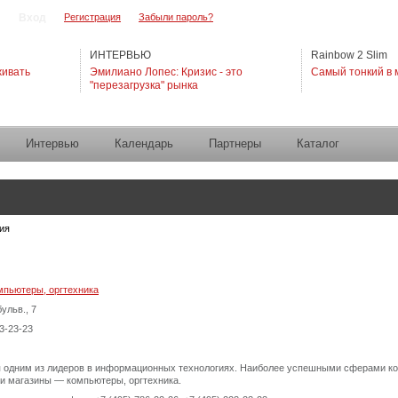
Регистрация
Забыли пароль?
ИНТЕРВЬЮ
Rainbow 2 Slim
живать
Эмилиано Лопес: Кризис - это
Самый тонкий в 
"перезагрузка" рынка
Интервью
Календарь
Партнеры
Каталог
ия
мпьютеры, оргтехника
ульв., 7
23-23-23
я одним из лидеров в информационных технологиях. Наиболее успешными сферами к
 и магазины — компьютеры, оргтехника.