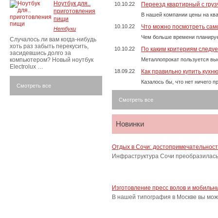
Ноутбук для..
10.10.22
Переезд квартирный с груз
приготовления
В нашей компании цены на ква
пищи
10.10.22
Что можно посмотреть само
Нетбуки
Чем больше времени планируе
Случалось ли вам когда-нибудь
хоть раз забыть перекусить,
10.10.22
По каким критериям следу
засидевшись долго за
компьютером? Новый ноутбук
Металлопрокат пользуется выс
Electrolux …
18.09.22
Как правильно купить кухн
Казалось бы, что нет ничего 
Смотреть все
Смотреть все
Новинки
Отдых в Сочи: достопримечательнос
Инфраструктура Сочи преобразилась 
Изготовление пресс волов и мобильн
В нашей типография в Москве вы мож