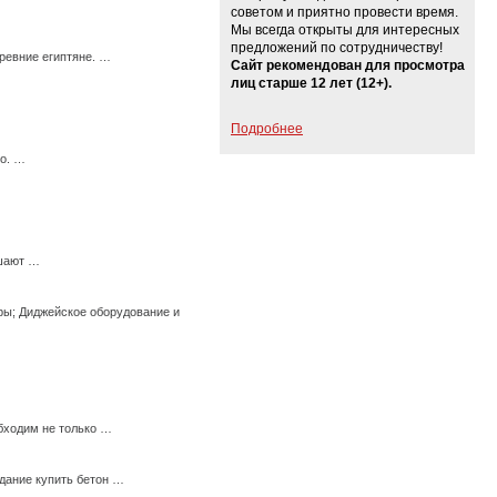
советом и приятно провести время.
Мы всегда открыты для интересных
предложений по сотрудничеству!
ревние египтяне. …
Сайт рекомендован для просмотра
лиц старше 12 лет (12+).
Подробнее
го. …
ешают …
ры; Диджейское оборудование и
бходим не только …
дание купить бетон …