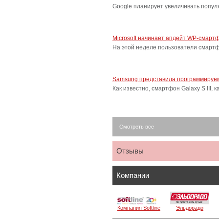
Google планирует увеличивать попу
Microsoft начинает апдейт WP-смарт
На этой неделе пользователи смарт
Samsung представила программируем
Как известно, смартфон Galaxy S III
Смотреть все
Отзывы
Компании
Компания Softline
Эльдорадо