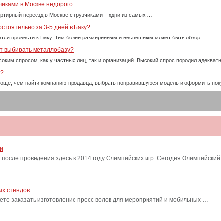
чиками в Москве недорого
ртирный переезд в Москве с грузчиками – одни из самых …
стоятельно за 3-5 дней в Баку?
тся провести в Баку. Тем более размеренным и неспешным может быть обзор …
ет выбирать металлобазу?
оким спросом, как у частных лиц, так и организаций. Высокий спрос породил адекват
ю?
проще, чем найти компанию-продавца, выбрать понравившуюся модель и оформить пок
ти
после проведения здесь в 2014 году Олимпийских игр. Сегодня Олимпийский
ых стендов
ете заказать изготовление пресс волов для мероприятий и мобильных …