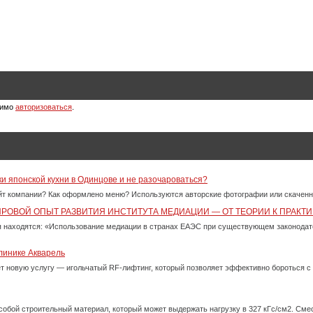
димо
авторизоваться
.
ки японской кухни в Одинцове и не разочароваться?
айт компании? Как оформлено меню? Используются авторские фотографии или скачен
ИРОВОЙ ОПЫТ РАЗВИТИЯ ИНСТИТУТА МЕДИАЦИИ — ОТ ТЕОРИИ К ПРАКТИ
 находятся: «Использование медиации в странах ЕАЭС при существующем законода
линике Акварель
ет новую услугу — игольчатый RF-лифтинг, который позволяет эффективно бороться 
собой строительный материал, который может выдержать нагрузку в 327 кГс/см2. См