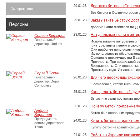
29.01.23
Доставка бетона в Солнечн
Смотреть все
Без бетона в Солнечногорске 
29.01.23
Заказывайте быструю дост
Персоны
Дорогие наши любители пиццы
29.01.23
Натуральные ткани в инте
Сергей Котырев
Генеральный
Использование натуральных т
директор, Umisoft
К натуральным тканям можно о
Они наиболее популярны и чащ
Их популярность обусловлена 
Основные преимущества В зави
Прочность. При правильной экс
Безопасность. Они полностью
Просты в уходе. Их легко сти
Сергей Эскин
Генеральный
26.01.23
Для чего необходим входно
директор, Depo
К сожалению, статистика неум
Computers
25.01.23
Как сделать бетонный фун
Вы хотите сами построить пр
25.01.23
Почему бетон по-прежнем
Андрей
Бетон был основным продукто
Воропаев
Председатель
24.01.23
Купить бетон на гранитно
совета директоров,
Trilan
Купить бетон на гранитном ще
24.01.23
Работа в Израиле ваканси