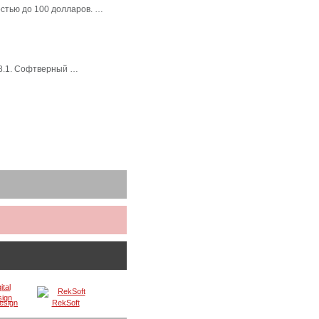
стью до 100 долларов. …
 8.1. Софтверный …
Design
RekSoft