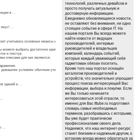
технологий, различных девайсов и
просто получать актуальную и
нкции в …
достоверную информацию.
Ежедневно обновляющиеся новости,
не оставляют без внимания, ни одно
 вкус! …
стоящее событие в сфере IT. На
нашем портале Вы всегда можете
найти новости от ведущих
стоит учитывать основные нюансы их использования, иначе по истечению времени они
производителей, интервью
руководителей и владельцев
 можете выбрать достаточно оригинальные ткани, изготовленные из крапивы, конопли
компаний, календарь событий,
ток и текстур.
щими плюсами для них являются:
которые каждый уважающий себя
гаджетоман обязан посетить.
здражения.
Кроме того наш портал оснащён
ь в домашних условиях обычным утюгом. …
каталогом производителей и
устройств, что значительно упрощает
процесс поиска интересующей Вас
ов зданий и …
информации, выбора и покупки. Если
же Вы только начинаете
интересоваться этой отрасли, то
 …
именно для Вас Ittube.ru подготовил
словарь самых необходимых
терминов, разобравшись с которыми,
Вы уже будет практически
профессионалами своего дела.
мо …
Надеемся, что наш интернет-ресурс
станет близким и надежным другом, к
которому всегда можно обратиться за