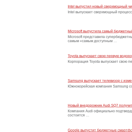
Intel выпустил новый сверхмощный ч
Intel выпускает сверхмощный процес
Microsoft выпустила самый бюджетн
Microsoft представила супербюджетн
самым «самым доступным …
Toyota выпускает свою первую водор
Корпорация Toyota выпускает свою п
Samsung выпускает телевизор с изм
Южнокорейская компания Samsung соо
Новый внедорожник Audi SQ7 получит
Компания Audi официально подтверд
состоится …
Google выпустит бюджетные смартфо