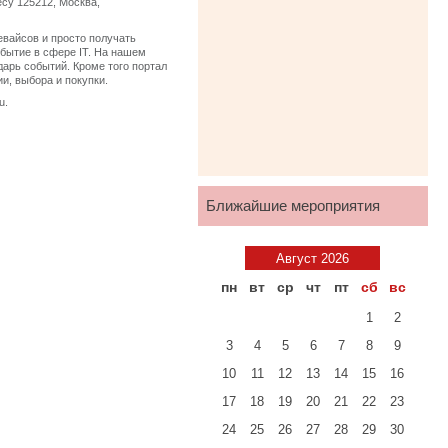
есу 125212, Москва,
евайсов и просто получать
бытие в сфере IT. На нашем
дарь событий. Кроме того портал
и, выбора и покупки.
u.
Ближайшие мероприятия
Август 2026
пн
вт
ср
чт
пт
сб
вс
1
2
3
4
5
6
7
8
9
10
11
12
13
14
15
16
17
18
19
20
21
22
23
24
25
26
27
28
29
30