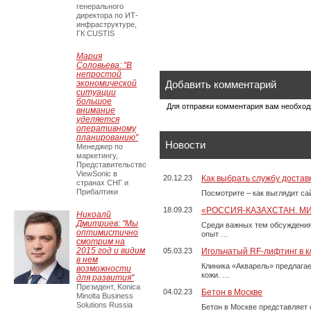
генерального
директора по ИТ-
инфраструктуре,
ГК CUSTIS
Мария
Соловьева: "В
непростой
экономической
Добавить комментарий
ситуации
большое
Для отправки комментария вам необхо
внимание
уделяется
оперативному
планированию"
Новости
Менеджер по
маркетингу,
Представительство
ViewSonic в
20.12.23
Как выбрать службу достав
странах СНГ и
Прибалтики
Посмотрите – как выглядит с
18.09.23
«РОССИЯ-КАЗАХСТАН. М
Никоалй
Дмитриев: "Мы
Среди важных тем обсуждения
оптимистично
опыт …
смотрим на
2015 год и видим
05.03.23
Игольчатый RF-лифтинг в к
в нем
Клиника «Акварель» предлага
возможности
кожи. …
для развития"
Президент, Konica
04.02.23
Бетон в Москве
Minolta Business
Solutions Russia
Бетон в Москве представляет 