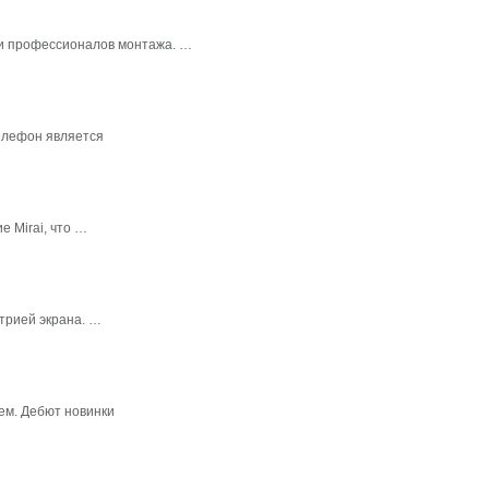
в и профессионалов монтажа. …
елефон является
 Mirai, что …
трией экрана. …
ем. Дебют новинки