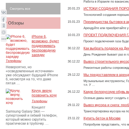
Работа в Израиле по вакансии
20.01.23
ИСТОКИ СОЗДАНИЯ ПОР
Смотреть все
Технологией создания порошко
15.01.23
Преимущества бытовок в а
Обзоры
Арендуйте или приобретайте у
10.01.23
ПРОЕКТ ПОДКЛЮЧЕНИЯ Г
iPhone 6,
возможно, будет
Проект подключения газа буде
поддерживать
30.12.22
Как выбрать подарок на Д
беспроводную
День Рождения бывает раз в г
зарядку
Телефоны
30.12.22
Вывоз строительного мусо
Невероятно, но
Ремонтные работы сопровожда
«осведомленные источники»
29.12.22
Мы предоставляем в аренду
уже обсуждают будущий iPhone
6, несмотря на то, что даже
Музыкальные инструменты; Го
пятая …
т.п. У …
Кручу, верчу,
26.12.22
Какую белорусскую обувь в
позвонить хочу
Осенью дамы могут сходить с
Телефоны
29.11.22
Вывоз мусора и снега: про
Концепт
Samsung Galaxy Skin —
Транспортировка мусора на п
супертонкий и гибкий телефон,
23.11.22
Купить бетон в Москве
который можно скрутить
практически в трубочку. …
Попробуем представить, что м