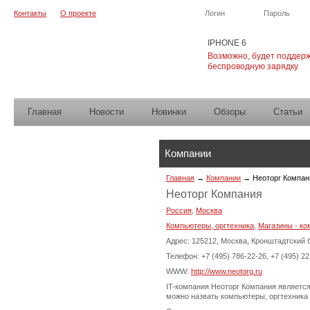
Контакты
О проекте
Логин
Пароль
IPHONE 6
Возможно, будет поддер
беспроводную зарядку
Главная
Новости
Новинки
Обзоры
Cтатьи
Компании
Главная
→
Компании
→
Неоторг Компан
Неоторг Компания
Россия
,
Москва
Компьютеры, оргтехника
,
Магазины - ко
Адрес: 125212, Москва, Кронштадтский б
Телефон: +7 (495) 786-22-26, +7 (495) 2
WWW:
http://www.neotorg.ru
IT-компания Неоторг Компания являетс
можно назвать компьютеры, оргтехника