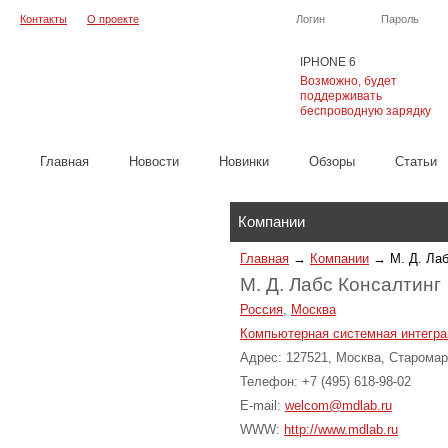
Контакты
О проекте
Логин
Пароль
IPHONE 6
Возможно, будет
поддерживать
беспроводную зарядку
Главная
Новости
Новинки
Обзоры
Cтатьи
Каталог
Компании
Главная
→
Компании
→
М. Д. Ла
М. Д. Лабс Консалтинг
Россия
,
Москва
Компьютерная системная интегра
Адрес: 127521, Москва, Старомар
Телефон: +7 (495) 618-98-02
E-mail:
welcom@mdlab.ru
WWW:
http://www.mdlab.ru