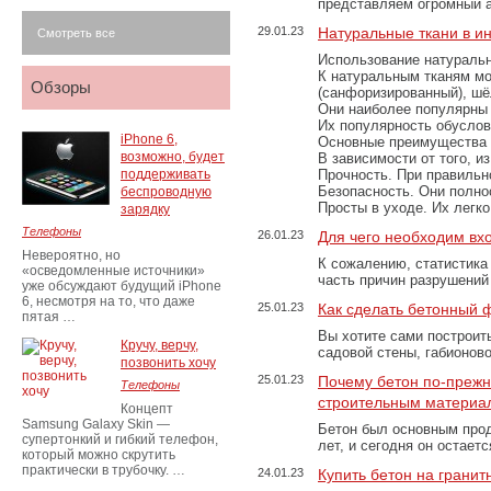
представляем огромный а
29.01.23
Натуральные ткани в и
Смотреть все
Использование натуральн
К натуральным тканям мо
Обзоры
(санфоризированный), шёл
Они наиболее популярны 
Их популярность обусловл
iPhone 6,
Основные преимущества
возможно, будет
В зависимости от того, и
поддерживать
Прочность. При правильно
Безопасность. Они полно
беспроводную
Просты в уходе. Их легк
зарядку
Телефоны
26.01.23
Для чего необходим вх
Невероятно, но
К сожалению, статистика
«осведомленные источники»
часть причин разрушений
уже обсуждают будущий iPhone
6, несмотря на то, что даже
25.01.23
Как сделать бетонный 
пятая …
Вы хотите сами построит
Кручу, верчу,
садовой стены, габионов
позвонить хочу
25.01.23
Почему бетон по-преж
Телефоны
строительным материа
Концепт
Samsung Galaxy Skin —
Бетон был основным прод
супертонкий и гибкий телефон,
лет, и сегодня он остае
который можно скрутить
практически в трубочку. …
24.01.23
Купить бетон на грани