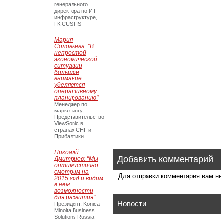
генерального
директора по ИТ-
инфраструктуре,
ГК CUSTIS
Мария
Соловьева: "В
непростой
экономической
ситуации
большое
внимание
уделяется
оперативному
планированию"
Менеджер по
маркетингу,
Представительство
ViewSonic в
странах СНГ и
Прибалтики
Никоалй
Добавить комментарий
Дмитриев: "Мы
оптимистично
смотрим на
Для отправки комментария вам 
2015 год и видим
в нем
возможности
для развития"
Новости
Президент, Konica
Minolta Business
Solutions Russia