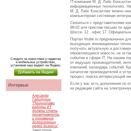
IT-компания М. Д. Лабс Консалти
информационных технологиях. Н
М. Д. Лабс Консалтинг можно наз
компьютерная системная интегра
Связаться с представителями ком
98-02 или прислав письмо по адр
Шоссе, 12 , офис 17. Официальный
Портал Ittube.ru предназначен для
выходящих инновационных технол
получать актуальную и достове
обновляющиеся новости, не оста
событие в сфере IT. На нашем по
Следите за новостями о гаджетах
и мобильных устройствах,
от ведущих производителей, инт
установив наш виджет на Яндекс.
компаний, календарь событий. Кро
каталогом производителей и устр
процесс поиска интересующей ин
Если у вас есть дополнения по о
Интервью
их редакции сайта на электронную 
Алесандр
Габидулин:
"Принципами
работы ИТ
должны стать
проактивность
и понимание
долгосрочных
целей бизнеса"
Заместитель