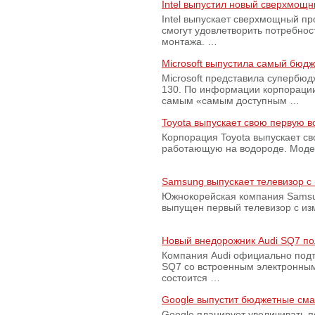
Intel выпустил новый сверхмощн
Intel выпускает сверхмощный пр
смогут удовлетворить потребно
монтажа. …
Microsoft выпустила самый бюд
Microsoft представила супербю
130. По информации корпораци
самым «самым доступным …
Toyota выпускает свою первую 
Корпорация Toyota выпускает с
работающую на водороде. Модель
Samsung выпускает телевизор 
Южнокорейская компания Samsun
выпущен первый телевизор с из
Новый внедорожник Audi SQ7 по
Компания Audi официально подт
SQ7 со встроенным электронным
состоится …
Google выпустит бюджетные сма
Google планирует увеличивать 