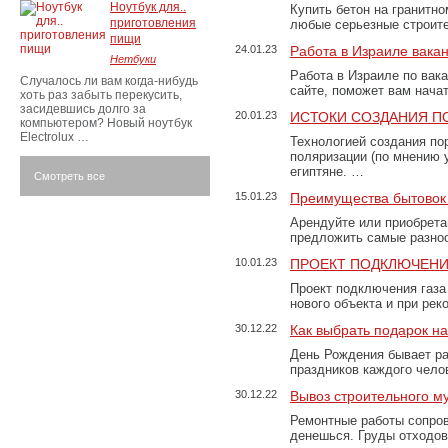
Ноутбук для..
Купить бетон на гранитно
приготовления
любые серьезные строит
пищи
24.01.23
Работа в Израиле вака
Нетбуки
Работа в Израиле по вак
Случалось ли вам когда-нибудь
сайте, поможет вам нача
хоть раз забыть перекусить,
засидевшись долго за
20.01.23
ИСТОКИ СОЗДАНИЯ П
компьютером? Новый ноутбук
Electrolux …
Технологией создания по
поляризации (по мнению 
египтяне. …
Смотреть все
15.01.23
Преимущества бытовок 
Арендуйте или приобретай
предложить самые разно
10.01.23
ПРОЕКТ ПОДКЛЮЧЕНИ
Проект подключения газа
нового объекта и при рек
30.12.22
Как выбрать подарок н
День Рождения бывает ра
праздников каждого чело
30.12.22
Вывоз строительного м
Ремонтные работы сопров
денешься. Груды отходо