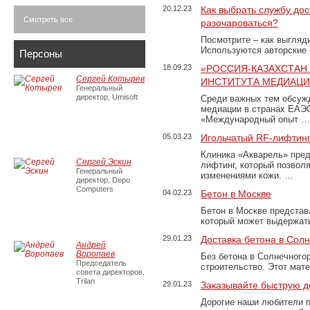
20.12.23
Как выбрать службу дос
Смотреть все
разочароваться?
Посмотрите – как выгляд
Используются авторские
Персоны
18.09.23
«РОССИЯ-КАЗАХСТАН
Сергей Котырев
ИНСТИТУТА МЕДИАЦИИ
Генеральный
директор, Umisoft
Среди важных тем обсуж
медиации в странах ЕАЭ
«Международный опыт …
05.03.23
Игольчатый RF-лифтинг
Клиника «Акварель» пред
Сергей Эскин
лифтинг, который позвол
Генеральный
изменениями кожи. …
директор, Depo
Computers
04.02.23
Бетон в Москве
Бетон в Москве представ
который может выдержать
29.01.23
Доставка бетона в Сол
Андрей
Воропаев
Без бетона в Солнечного
Председатель
строительство. Этот мат
совета директоров,
Trilan
29.01.23
Заказывайте быструю д
Дорогие наши любители 