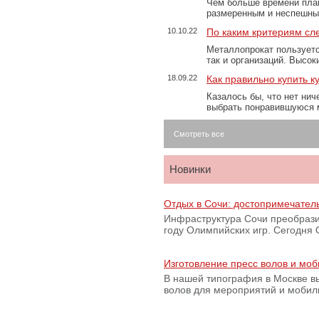
Чем больше времени план
размеренным и неспешны
10.10.22
По каким критериям сл
Металлопрокат пользуетс
так и организаций. Высо
18.09.22
Как правильно купить к
Казалось бы, что нет нич
выбрать понравившуюся 
Смотреть все
Новинки
Отдых в Сочи: достопримечател
Инфраструктура Сочи преобрази
году Олимпийских игр. Сегодня
Изготовление пресс волов и мо
В нашей типография в Москве вы
волов для мероприятий и моби