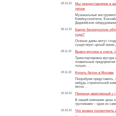
29.12.22
Мы предоставляем в ар
типов
Музыкальные инструменты
Комбоусилители; Бэклай
Диджейское оборудование
26.12.22
Какую белорусскую обу
года?
Осенью дамы могут сходи
существует целый океан
29.11.22
Вывоз мусора и снега:
Транспортировка мусора 
плавильные предприятия 
только …
23.11.22
Купить бетон в Москве
Попробуем представить, 
нибудь строительной ком
бетон …
10.10.22
Переезд квартирный с 
В нашей компании цены н
грузчиками – одни из са
10.10.22
Что можно посмотреть с