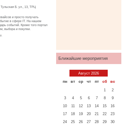
Тульская Б. ул., 13, ТРЦ
евайсов и просто получать
бытие в сфере IT. На нашем
дарь событий. Кроме того портал
и, выбора и покупки.
u.
Ближайшие мероприятия
Август 2026
пн
вт
ср
чт
пт
сб
вс
1
2
3
4
5
6
7
8
9
10
11
12
13
14
15
16
17
18
19
20
21
22
23
24
25
26
27
28
29
30