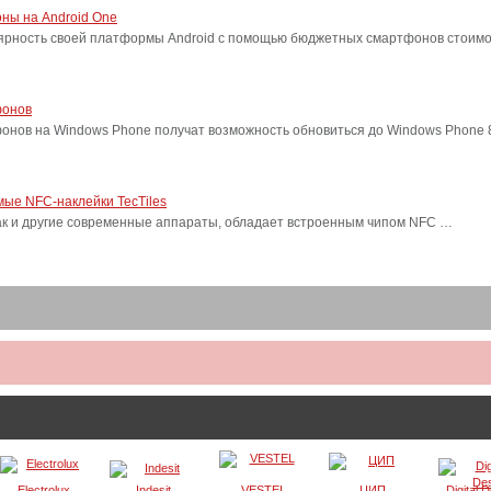
ны на Android One
лярность своей платформы Android с помощью бюджетных смартфонов стоимо
фонов
фонов на Windows Phone получат возможность обновиться до Windows Phone
ые NFC-наклейки TecTiles
, как и другие современные аппараты, обладает встроенным чипом NFC …
Electrolux
Indesit
VESTEL
ЦИП
Digital 