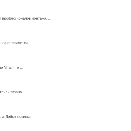
в и профессионалов монтажа. …
елефон является
 Mirai, что …
трией экрана. …
ем. Дебют новинки