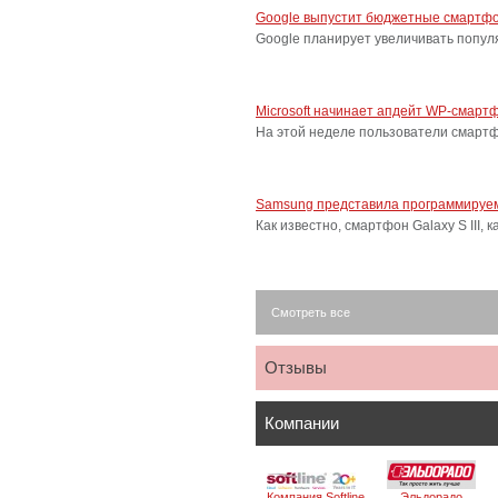
Google выпустит бюджетные смартфо
Google планирует увеличивать попу
Microsoft начинает апдейт WP-смарт
На этой неделе пользователи смарт
Samsung представила программируем
Как известно, смартфон Galaxy S III
Смотреть все
Отзывы
Компании
Компания Softline
Эльдорадо