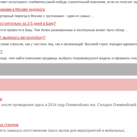
ожет испытывать снабженец какой-нибудь строительной компании, если он получит за
чиками в Москве недорого
ртирный переезд в Москве с грузчиками – одни из самых …
стоятельно за 3-5 дней в Баку?
тся провести в Баку. Тем более размеренным и неспешным может быть обзор …
ет выбирать металлобазу?
оким спросом, как у частных лиц, так и организаций. Высокий спрос породил адекват
ю?
проще, чем найти компанию-продавца, выбрать понравившуюся модель и оформить пок
ти
после проведения здесь в 2014 году Олимпийских игр. Сегодня Олимпийский
ых стендов
ете заказать изготовление пресс волов для мероприятий и мобильных …