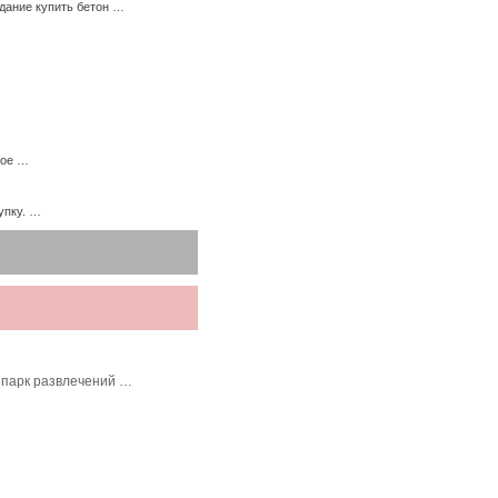
дание купить бетон …
ное …
упку. …
 парк развлечений …