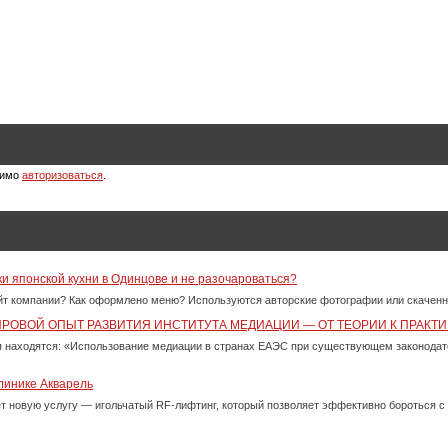
димо
авторизоваться
.
ки японской кухни в Одинцове и не разочароваться?
айт компании? Как оформлено меню? Используются авторские фотографии или скачен
ИРОВОЙ ОПЫТ РАЗВИТИЯ ИНСТИТУТА МЕДИАЦИИ — ОТ ТЕОРИИ К ПРАКТИ
 находятся: «Использование медиации в странах ЕАЭС при существующем законода
линике Акварель
ет новую услугу — игольчатый RF-лифтинг, который позволяет эффективно бороться 