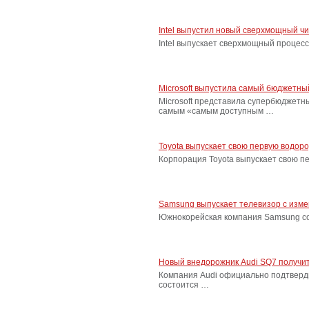
Intel выпустил новый сверхмощный ч
Intel выпускает сверхмощный процес
Microsoft выпустила самый бюджетн
Microsoft представила супербюджетн
самым «самым доступным …
Toyota выпускает свою первую водор
Корпорация Toyota выпускает свою п
Samsung выпускает телевизор с изм
Южнокорейская компания Samsung соо
Новый внедорожник Audi SQ7 получит
Компания Audi официально подтверд
состоится …