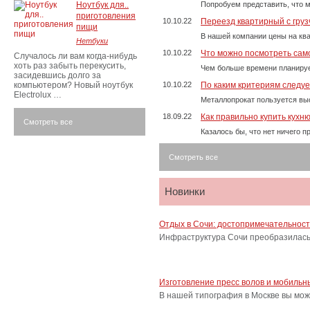
Ноутбук для..
Попробуем представить, что м
приготовления
10.10.22
Переезд квартирный с груз
пищи
В нашей компании цены на ква
Нетбуки
10.10.22
Что можно посмотреть само
Случалось ли вам когда-нибудь
хоть раз забыть перекусить,
Чем больше времени планируе
засидевшись долго за
компьютером? Новый ноутбук
10.10.22
По каким критериям следу
Electrolux …
Металлопрокат пользуется выс
18.09.22
Как правильно купить кухн
Смотреть все
Казалось бы, что нет ничего 
Смотреть все
Новинки
Отдых в Сочи: достопримечательнос
Инфраструктура Сочи преобразилась 
Изготовление пресс волов и мобильн
В нашей типография в Москве вы мож