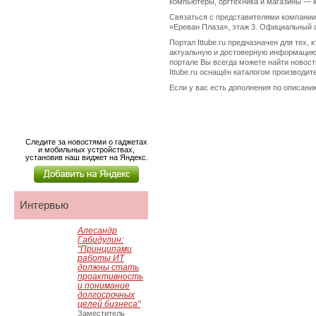
компьютеры, оргтехника и магазины — 
Связаться с представителями компании м
«Ереван Плаза», этаж 3. Официальный сай
Портал Ittube.ru предназначен для тех,
актуальную и достоверную информацию.
портале Вы всегда можете найти новост
Ittube.ru оснащён каталогом производи
Если у вас есть дополнения по описанию
Следите за новостями о гаджетах
и мобильных устройствах,
установив наш виджет на Яндекс.
Интервью
Алесандр
Габидулин:
"Принципами
работы ИТ
должны стать
проактивность
и понимание
долгосрочных
целей бизнеса"
Заместитель