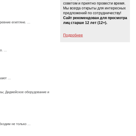
советом и приятно провести время.
Мы всегда открыты для интересных
предложений по сотрудничеству!
Сайт рекомендован для просмотра
ревние египтяне. …
лиц старше 12 лет (12+).
Подробнее
го. …
ешают …
ры; Диджейское оборудование и
бходим не только …