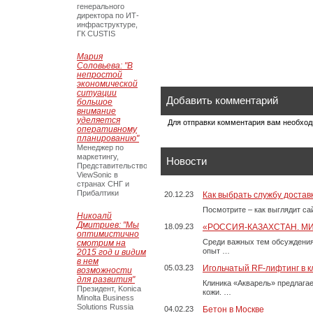
генерального
директора по ИТ-
инфраструктуре,
ГК CUSTIS
Мария
Соловьева: "В
непростой
экономической
ситуации
Добавить комментарий
большое
внимание
уделяется
Для отправки комментария вам необхо
оперативному
планированию"
Менеджер по
маркетингу,
Новости
Представительство
ViewSonic в
странах СНГ и
Прибалтики
20.12.23
Как выбрать службу достав
Посмотрите – как выглядит с
Никоалй
Дмитриев: "Мы
18.09.23
«РОССИЯ-КАЗАХСТАН. М
оптимистично
Среди важных тем обсуждения
смотрим на
опыт …
2015 год и видим
в нем
05.03.23
Игольчатый RF-лифтинг в к
возможности
для развития"
Клиника «Акварель» предлага
Президент, Konica
кожи. …
Minolta Business
Solutions Russia
04.02.23
Бетон в Москве