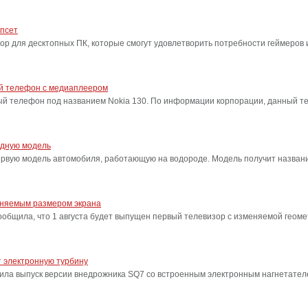
ипсет
сор для десктопных ПК, которые смогут удовлетворить потребности геймеро
ый телефон с медиаплеером
ый телефон под названием Nokia 130. По информации корпорации, данный т
одную модель
ервую модель автомобиля, работающую на водороде. Модель получит название
еняемым размером экрана
бщила, что 1 августа будет выпущен первый телевизор с изменяемой геоме
 электронную турбину
ила выпуск версии внедрожника SQ7 со встроенным электронным нагнетател