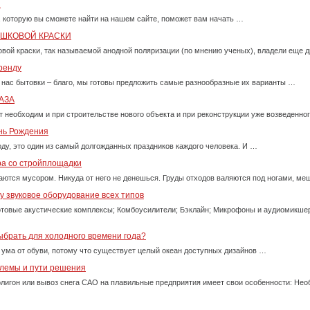
и
, которую вы сможете найти на нашем сайте, поможет вам начать …
ОШКОВОЙ КРАСКИ
вой краски, так называемой анодной поляризации (по мнению ученых), владели еще д
ренду
 нас бытовки – благо, мы готовы предложить самые разнообразные их варианты …
АЗА
т необходим и при строительстве нового объекта и при реконструкции уже возведенно
ень Рождения
оду, это один из самый долгожданных праздников каждого человека. И …
ра со стройплощадки
ются мусором. Никуда от него не денешься. Груды отходов валяются под ногами, м
 звуковое оборудование всех типов
товые акустические комплексы; Комбоусилители; Бэклайн; Микрофоны и аудиомикше
ыбрать для холодного времени года?
 ума от обуви, потому что существует целый океан доступных дизайнов …
блемы и пути решения
олигон или вывоз снега САО на плавильные предприятия имеет свои особенности: Нео