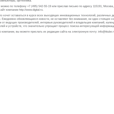
компьютеры, оргтехника.
ожно по телефону +7 (495) 542-55-19 или прислав письмо по адресу 115191, Москва, 
т компании http://www.digital.ru.
 кто хочет оставаться в курсе всех выходящих инновационных технологий, различных д
 Ежедневно обновляющиеся новости, не оставляют без внимания, ни одно стоящее со
и от ведущих производителей, интервью руководителей и владельцев компаний, кален
телей и устройств, что значительно упрощает процесс поиска интересующей информаци
 компании, вы можете прислать их редакции сайта на электронную почту: info@ittube.r