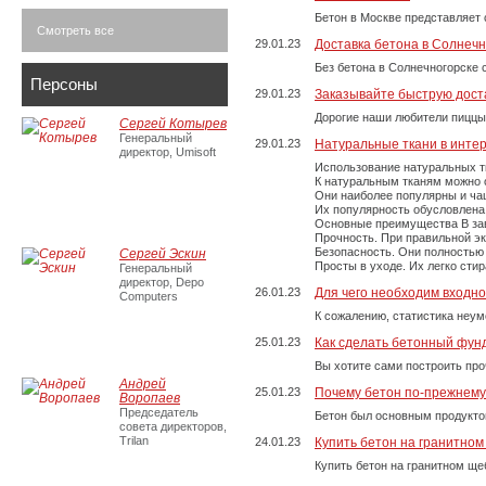
Бетон в Москве представляет 
Смотреть все
29.01.23
Доставка бетона в Солнечн
Без бетона в Солнечногорске 
Персоны
29.01.23
Заказывайте быструю дост
Дорогие наши любители пиццы
Сергей Котырев
Генеральный
29.01.23
Натуральные ткани в инте
директор, Umisoft
Использование натуральных т
К натуральным тканям можно о
Они наиболее популярны и чащ
Их популярность обусловлена 
Основные преимущества В зави
Прочность. При правильной экс
Безопасность. Они полностью
Сергей Эскин
Просты в уходе. Их легко сти
Генеральный
директор, Depo
26.01.23
Для чего необходим входно
Computers
К сожалению, статистика неум
25.01.23
Как сделать бетонный фун
Вы хотите сами построить пр
Андрей
25.01.23
Почему бетон по-прежнем
Воропаев
Председатель
Бетон был основным продукто
совета директоров,
Trilan
24.01.23
Купить бетон на гранитно
Купить бетон на гранитном ще