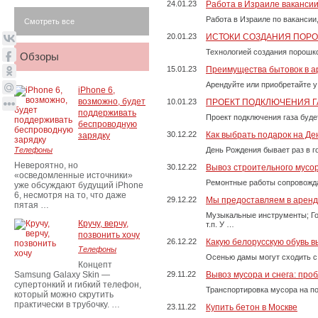
24.01.23
Работа в Израиле ваканси
Работа в Израиле по вакансии
Смотреть все
20.01.23
ИСТОКИ СОЗДАНИЯ ПОР
Технологией создания порошко
Обзоры
15.01.23
Преимущества бытовок в а
Арендуйте или приобретайте у
iPhone 6,
возможно, будет
10.01.23
ПРОЕКТ ПОДКЛЮЧЕНИЯ Г
поддерживать
Проект подключения газа буде
беспроводную
30.12.22
Как выбрать подарок на Д
зарядку
Телефоны
День Рождения бывает раз в г
Невероятно, но
30.12.22
Вывоз строительного мусо
«осведомленные источники»
Ремонтные работы сопровожда
уже обсуждают будущий iPhone
6, несмотря на то, что даже
29.12.22
Мы предоставляем в аренду
пятая …
Музыкальные инструменты; Го
Кручу, верчу,
т.п. У …
позвонить хочу
26.12.22
Какую белорусскую обувь в
Телефоны
Осенью дамы могут сходить с
Концепт
Samsung Galaxy Skin —
29.11.22
Вывоз мусора и снега: про
супертонкий и гибкий телефон,
Транспортировка мусора на п
который можно скрутить
практически в трубочку. …
23.11.22
Купить бетон в Москве