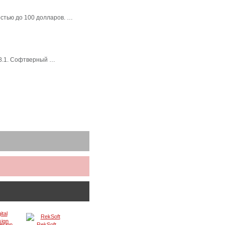
стью до 100 долларов. …
 8.1. Софтверный …
Design
RekSoft