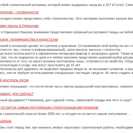
собой строительный материал, который может выдержать нагрузку в 327 кГс/см2. См
огорске – особенности
сегодня сложно представить себе строительство. Этот материал выполняет разные фу
авку пиццы в Одинцово
 в Одинцово! Вашему вниманию представляем огромный ассортимент пиццы на любой
рьере: преимущества и недостатки
каней в интерьере делает его уютным и красивым. Останавливая свой выбор на них 
тнести: лен, хлопок (санфоризированный), шёлк вискозу. вискоза + полиэстер.
е всего используются в оформлении интерьера квартир и загородных домов. Также вы
тем, что он недорогие по цене и в любом магазине представлен широкий выбор расцве
симости от того, из какого волокна изготовлена ткань, отличаются ее свойства. Об
плуатации и уходе, они могут прослужить до 15 лет.
 безопасны для здоровья, не выделяют вредных веществ, не вызывают аллергии и ра
рать, они не требуют использования специальных чистящих средств. Их легко гладит
й контроль песка
олимо показывает, что почти пятая часть причин разрушений конструктивных элемент
дамент для забора?
очный фундамент? Например, для садовой стены, габионовой ограды или чего-то еще?
у остается самым популярным строительным материалом
м строительной отрасли более 2000 лет, и сегодня он остается самым популярным …
м щебне
бне стоит перед тем, как начинать любые серьезные строительные работы; необходи