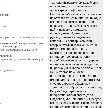
технологий, различных девайсов и
есь …
просто получать актуальную и
достоверную информацию.
Ежедневно обновляющиеся новости,
нкции в …
не оставляют без внимания, ни одно
стоящее событие в сфере IT. На
нашем портале Вы всегда можете
 вкус! …
найти новости от ведущих
производителей, интервью
стоит учитывать основные нюансы их использования, иначе по истечению времени они
руководителей и владельцев
компаний, календарь событий,
 можете выбрать достаточно оригинальные ткани, изготовленные из крапивы, конопли
которые каждый уважающий себя
ток и текстур.
гаджетоман обязан посетить.
щими плюсами для них являются:
Кроме того наш портал оснащён
здражения.
каталогом производителей и
ь в домашних условиях обычным утюгом. …
устройств, что значительно упрощает
процесс поиска интересующей Вас
информации, выбора и покупки. Если
ов зданий и …
же Вы только начинаете
интересоваться этой отрасли, то
именно для Вас Ittube.ru подготовил
 …
словарь самых необходимых
терминов, разобравшись с которыми,
Вы уже будет практически
профессионалами своего дела.
Надеемся, что наш интернет-ресурс
станет близким и надежным другом, к
мо …
которому всегда можно обратиться за