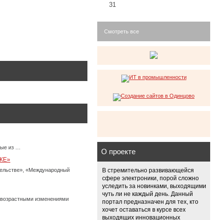
31
Смотреть все
ные из …
О проекте
КЕ»
тельстве», «Международный
В стремительно развивающейся
сфере электроники, порой сложно
уследить за новинками, выходящими
чуть ли не каждый день. Данный
с возрастными изменениями
портал предназначен для тех, кто
хочет оставаться в курсе всех
выходящих инновационных