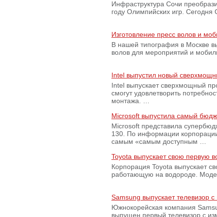
Инфраструктура Сочи преобрази
году Олимпийских игр. Сегодня
Изготовление пресс волов и мо
В нашей типография в Москве вы
волов для мероприятий и моби
Intel выпустил новый сверхмощн
Intel выпускает сверхмощный пр
смогут удовлетворить потребно
монтажа. …
Microsoft выпустила самый бюд
Microsoft представила супербю
130. По информации корпораци
самым «самым доступным …
Toyota выпускает свою первую 
Корпорация Toyota выпускает с
работающую на водороде. Модель
Samsung выпускает телевизор 
Южнокорейская компания Samsun
выпущен первый телевизор с из