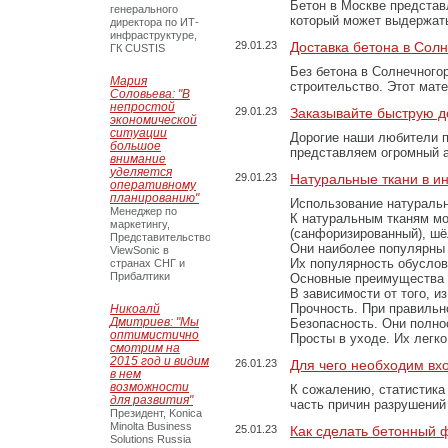
Бетон в Москве представ
генерального
который может выдержать
директора по ИТ-
инфраструктуре,
29.01.23
Доставка бетона в Сол
ГК CUSTIS
Без бетона в Солнечного
Мария
строительство. Этот мат
Соловьева: "В
непростой
29.01.23
Заказывайте быструю д
экономической
ситуации
Дорогие наши любители 
большое
представляем огромный а
внимание
уделяется
29.01.23
Натуральные ткани в и
оперативному
планированию"
Использование натуральн
Менеджер по
К натуральным тканям мо
маркетингу,
(санфоризированный), шёл
Представительство
Они наиболее популярны 
ViewSonic в
Их популярность обусловл
странах СНГ и
Прибалтики
Основные преимущества
В зависимости от того, и
Прочность. При правильно
Никоалй
Дмитриев: "Мы
Безопасность. Они полно
оптимистично
Просты в уходе. Их легк
смотрим на
2015 год и видим
26.01.23
Для чего необходим вх
в нем
возможности
К сожалению, статистика
для развития"
часть причин разрушений
Президент, Konica
Minolta Business
25.01.23
Как сделать бетонный 
Solutions Russia