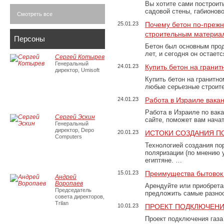
Вы хотите сами построит
садовой стены, габионов
Смотреть все
25.01.23
Почему бетон по-преж
строительным материа
Персоны
Бетон был основным прод
лет, и сегодня он остае
Сергей Котырев
Генеральный
24.01.23
Купить бетон на грани
директор, Umisoft
Купить бетон на гранитно
любые серьезные строит
24.01.23
Работа в Израиле вака
Работа в Израиле по вак
Сергей Эскин
сайте, поможет вам нача
Генеральный
директор, Depo
20.01.23
ИСТОКИ СОЗДАНИЯ П
Computers
Технологией создания по
поляризации (по мнению 
египтяне. …
15.01.23
Преимущества бытовок 
Андрей
Воропаев
Арендуйте или приобретай
Председатель
предложить самые разно
совета директоров,
Trilan
10.01.23
ПРОЕКТ ПОДКЛЮЧЕНИ
Проект подключения газа