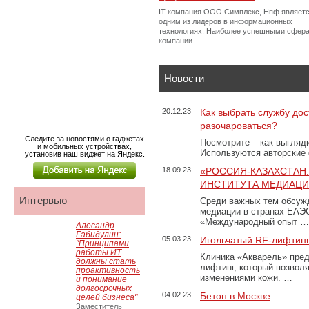
IT-компания ООО Симплекс, Нпф являет
одним из лидеров в информационных
технологиях. Наиболее успешными сфер
компании …
Новости
20.12.23
Как выбрать службу дос
разочароваться?
Следите за новостями о гаджетах
Посмотрите – как выгляд
и мобильных устройствах,
Используются авторские
установив наш виджет на Яндекс.
18.09.23
«РОССИЯ-КАЗАХСТАН
ИНСТИТУТА МЕДИАЦИИ
Интервью
Среди важных тем обсуж
медиации в странах ЕАЭ
«Международный опыт …
Алесандр
Габидулин:
05.03.23
Игольчатый RF-лифтинг
"Принципами
работы ИТ
Клиника «Акварель» пред
должны стать
лифтинг, который позвол
проактивность
изменениями кожи. …
и понимание
долгосрочных
04.02.23
Бетон в Москве
целей бизнеса"
Заместитель