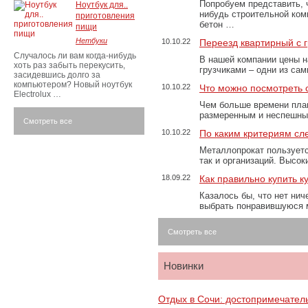
Попробуем представить, 
Ноутбук для..
нибудь строительной ком
приготовления
бетон …
пищи
Нетбуки
10.10.22
Переезд квартирный с 
Случалось ли вам когда-нибудь
В нашей компании цены н
хоть раз забыть перекусить,
грузчиками – одни из са
засидевшись долго за
компьютером? Новый ноутбук
10.10.22
Что можно посмотреть с
Electrolux …
Чем больше времени план
размеренным и неспешны
Смотреть все
10.10.22
По каким критериям сл
Металлопрокат пользуетс
так и организаций. Высо
18.09.22
Как правильно купить к
Казалось бы, что нет нич
выбрать понравившуюся 
Смотреть все
Новинки
Отдых в Сочи: достопримечател