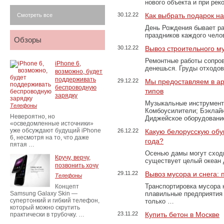
нового объекта и при рек
30.12.22
Как выбрать подарок н
Смотреть все
День Рождения бывает ра
праздников каждого чело
Обзоры
30.12.22
Вывоз строительного м
Ремонтные работы сопров
iPhone 6,
денешься. Груды отходо
возможно, будет
поддерживать
29.12.22
Мы предоставляем в ар
беспроводную
типов
зарядку
Музыкальные инструменты
Телефоны
Комбоусилители; Бэклай
Невероятно, но
Диджейское оборудование
«осведомленные источники»
уже обсуждают будущий iPhone
26.12.22
Какую белорусскую обу
6, несмотря на то, что даже
года?
пятая …
Осенью дамы могут сходи
Кручу, верчу,
существует целый океан
позвонить хочу
29.11.22
Вывоз мусора и снега:
Телефоны
Транспортировка мусора 
Концепт
Samsung Galaxy Skin —
плавильные предприятия 
супертонкий и гибкий телефон,
только …
который можно скрутить
23.11.22
Купить бетон в Москве
практически в трубочку. …