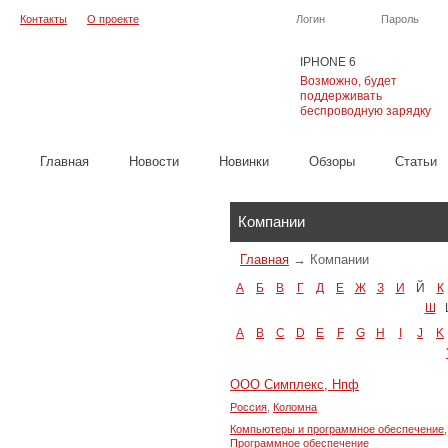
Контакты
О проекте
Логин
Пароль
IPHONE 6
Возможно, будет
поддерживать
беспроводную зарядку
Главная
Новости
Новинки
Обзоры
Cтатьи
Каталог
Компании
Главная
→
Компании
А
Б
В
Г
Д
Е
Ж
З
И
Й
К
Ш
A
B
C
D
E
F
G
H
I
J
K
ООО Симплекс, Нпф
Россия
,
Коломна
Компьютеры и программное обеспечение
,
Программное обеспечение