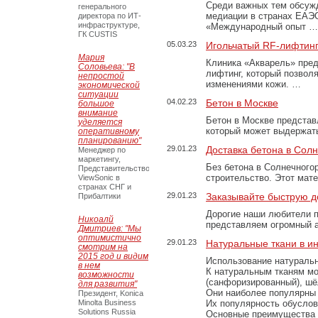
Среди важных тем обсуж
генерального
медиации в странах ЕАЭ
директора по ИТ-
инфраструктуре,
«Международный опыт …
ГК CUSTIS
05.03.23
Игольчатый RF-лифтинг
Мария
Клиника «Акварель» пред
Соловьева: "В
лифтинг, который позвол
непростой
изменениями кожи. …
экономической
ситуации
04.02.23
Бетон в Москве
большое
внимание
Бетон в Москве представ
уделяется
который может выдержать
оперативному
планированию"
29.01.23
Доставка бетона в Сол
Менеджер по
маркетингу,
Без бетона в Солнечного
Представительство
строительство. Этот мат
ViewSonic в
странах СНГ и
29.01.23
Заказывайте быструю д
Прибалтики
Дорогие наши любители 
Никоалй
представляем огромный а
Дмитриев: "Мы
оптимистично
29.01.23
Натуральные ткани в и
смотрим на
2015 год и видим
Использование натуральн
в нем
К натуральным тканям мо
возможности
(санфоризированный), шёл
для развития"
Они наиболее популярны 
Президент, Konica
Minolta Business
Их популярность обусловл
Solutions Russia
Основные преимущества