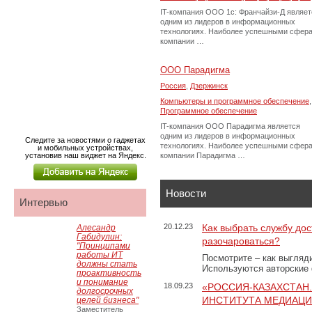
IT-компания ООО 1с: Франчайзи-Д являет
одним из лидеров в информационных
технологиях. Наиболее успешными сфер
компании …
ООО Парадигма
Россия
,
Дзержинск
Компьютеры и программное обеспечение
,
Программное обеспечение
IT-компания ООО Парадигма является
одним из лидеров в информационных
Следите за новостями о гаджетах
технологиях. Наиболее успешными сфер
и мобильных устройствах,
установив наш виджет на Яндекс.
компании Парадигма …
Новости
Интервью
20.12.23
Как выбрать службу дос
Алесандр
Габидулин:
разочароваться?
"Принципами
работы ИТ
Посмотрите – как выгляд
должны стать
Используются авторские
проактивность
и понимание
18.09.23
«РОССИЯ-КАЗАХСТАН
долгосрочных
ИНСТИТУТА МЕДИАЦИИ
целей бизнеса"
Заместитель