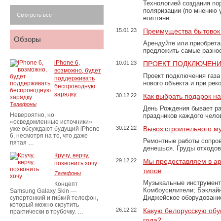
Технологией создания по
поляризации (по мнению 
Смотреть все
египтяне. …
15.01.23
Преимущества бытовок 
Обзоры
Арендуйте или приобретай
предложить самые разно
iPhone 6,
10.01.23
ПРОЕКТ ПОДКЛЮЧЕНИ
возможно, будет
Проект подключения газа
поддерживать
нового объекта и при рек
беспроводную
зарядку
30.12.22
Как выбрать подарок н
Телефоны
День Рождения бывает ра
Невероятно, но
праздников каждого чело
«осведомленные источники»
30.12.22
Вывоз строительного м
уже обсуждают будущий iPhone
6, несмотря на то, что даже
Ремонтные работы сопров
пятая …
денешься. Груды отходо
Кручу, верчу,
29.12.22
Мы предоставляем в ар
позвонить хочу
типов
Телефоны
Музыкальные инструменты
Концепт
Комбоусилители; Бэклай
Samsung Galaxy Skin —
Диджейское оборудование
супертонкий и гибкий телефон,
который можно скрутить
26.12.22
Какую белорусскую обу
практически в трубочку. …
года?