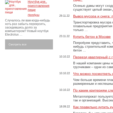
Ноутбук для..
Осенью дамы могут сходи
приготовления
существует целый океан
пищи
Нетбуки
29.11.22
Вывоз мусора и снега:
Случалось ли вам когда-нибудь
Транспортировка мусора 
хоть раз забыть перекусить,
плавильные предприятия 
засидевшись долго за
только …
компьютером? Новый ноутбук
Electrolux …
23.11.22
Купить бетон в Москве
Попробуем представить, 
Смотреть все
нибудь строительной ком
бетон …
10.10.22
Переезд квартирный с 
В нашей компании цены н
грузчиками – одни из са
10.10.22
Что можно посмотреть с
Чем больше времени план
размеренным и неспешны
10.10.22
По каким критериям сл
Металлопрокат пользуетс
так и организаций. Высо
18.09.22
Как правильно купить к