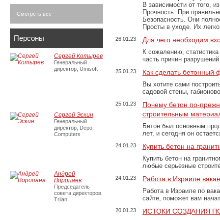
В зависимости от того, и
Прочность. При правильно
Смотреть все
Безопасность. Они полно
Просты в уходе. Их легк
Персоны
26.01.23
Для чего необходим вх
К сожалению, статистика
Сергей Котырев
часть причин разрушений
Генеральный
директор, Umisoft
25.01.23
Как сделать бетонный 
Вы хотите сами построит
садовой стены, габионов
25.01.23
Почему бетон по-преж
строительным материа
Сергей Эскин
Генеральный
Бетон был основным прод
директор, Depo
лет, и сегодня он остае
Computers
24.01.23
Купить бетон на грани
Купить бетон на гранитно
любые серьезные строит
Андрей
24.01.23
Работа в Израиле вака
Воропаев
Председатель
Работа в Израиле по вак
совета директоров,
сайте, поможет вам нача
Trilan
20.01.23
ИСТОКИ СОЗДАНИЯ П