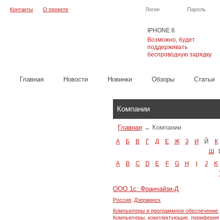
Контакты
О проекте
Логин
Пароль
IPHONE 6
Возможно, будет
поддерживать
беспроводную зарядку
Главная
Новости
Новинки
Обзоры
Cтатьи
Каталог
Компании
Главная
→
Компании
А
Б
В
Г
Д
Е
Ж
З
И
Й
К
Ш
A
B
C
D
E
F
G
H
I
J
K
ООО 1с: Франчайзи-Д
Россия
,
Дзержинск
Компьютеры и программное обеспечение
,
Компьютеры, комплектующие, периферия