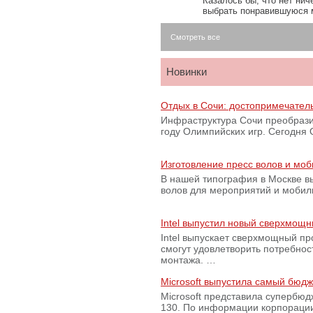
Казалось бы, что нет нич
выбрать понравившуюся 
Смотреть все
Новинки
Отдых в Сочи: достопримечател
Инфраструктура Сочи преобрази
году Олимпийских игр. Сегодня
Изготовление пресс волов и мо
В нашей типография в Москве вы
волов для мероприятий и моби
Intel выпустил новый сверхмощн
Intel выпускает сверхмощный пр
смогут удовлетворить потребно
монтажа. …
Microsoft выпустила самый бюд
Microsoft представила супербю
130. По информации корпораци