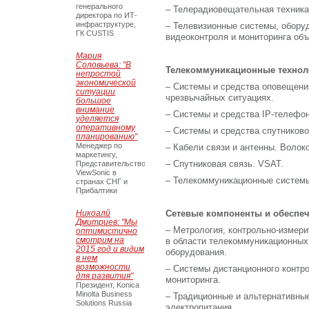
генерального
– Телерадиовещательная техника
директора по ИТ-
инфраструктуре,
– Телевизионные системы, обору
ГК CUSTIS
видеоконтроля и мониторинга объ
Мария
Соловьева: "В
Телекоммуникационные технол
непростой
экономической
– Системы и средства оповещения
ситуации
чрезвычайных ситуациях.
большое
внимание
– Системы и средства IP-телефон
уделяется
оперативному
– Системы и средства спутниково
планированию"
Менеджер по
– Кабели связи и антенны. Волок
маркетингу,
– Спутниковая связь. VSAT.
Представительство
ViewSonic в
– Телекоммуникационные систем
странах СНГ и
Прибалтики
Никоалй
Сетевые компоненты и обеспе
Дмитриев: "Мы
– Метрология, контрольно-измер
оптимистично
смотрим на
в области телекоммуникационных
2015 год и видим
оборудования.
в нем
возможности
– Системы дистанционного контр
для развития"
мониторинга.
Президент, Konica
Minolta Business
– Традиционные и альтернативны
Solutions Russia
электропитания.