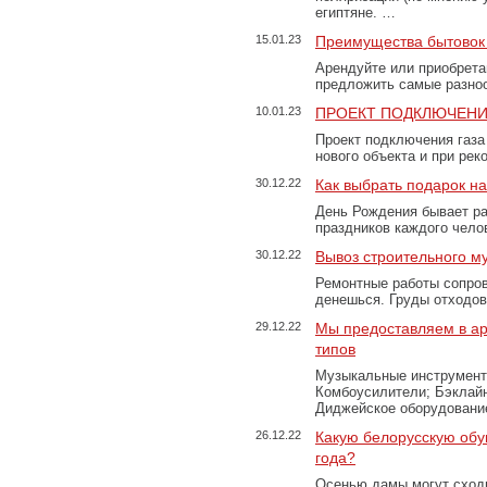
египтяне. …
15.01.23
Преимущества бытовок 
Арендуйте или приобретай
предложить самые разно
10.01.23
ПРОЕКТ ПОДКЛЮЧЕНИ
Проект подключения газа
нового объекта и при рек
30.12.22
Как выбрать подарок н
День Рождения бывает ра
праздников каждого чело
30.12.22
Вывоз строительного м
Ремонтные работы сопров
денешься. Груды отходо
29.12.22
Мы предоставляем в ар
типов
Музыкальные инструменты
Комбоусилители; Бэклай
Диджейское оборудование
26.12.22
Какую белорусскую обу
года?
Осенью дамы могут сходи