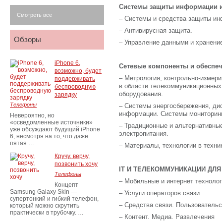
Системы защиты информации 
Смотреть все
– Системы и средства защиты ин
– Антивирусная защита.
Обзоры
– Управление данными и хранени
iPhone 6,
Сетевые компоненты и обеспе
возможно, будет
– Метрология, контрольно-измер
поддерживать
в области телекоммуникационных
беспроводную
оборудования.
зарядку
Телефоны
– Системы энергосбережения, дис
информации. Системы мониторин
Невероятно, но
«осведомленные источники»
– Традиционные и альтернативны
уже обсуждают будущий iPhone
электропитания.
6, несмотря на то, что даже
пятая …
– Материалы, технологии в техник
Кручу, верчу,
позвонить хочу
IT И ТЕЛЕКОММУНИКАЦИИ ДЛЯ
Телефоны
– Мобильные и интернет техноло
Концепт
Samsung Galaxy Skin —
– Услуги операторов связи
супертонкий и гибкий телефон,
– Средства связи. Пользовательс
который можно скрутить
практически в трубочку. …
– Контент. Медиа. Развлечения