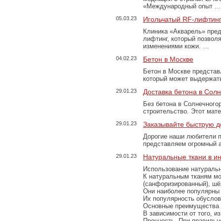
«Международный опыт …
05.03.23
Игольчатый RF-лифтинг
Клиника «Акварель» пред
лифтинг, который позвол
изменениями кожи. …
04.02.23
Бетон в Москве
Бетон в Москве представ
который может выдержать
29.01.23
Доставка бетона в Сол
Без бетона в Солнечного
строительство. Этот мат
29.01.23
Заказывайте быструю д
Дорогие наши любители 
представляем огромный а
29.01.23
Натуральные ткани в и
Использование натуральн
К натуральным тканям мо
(санфоризированный), шёл
Они наиболее популярны 
Их популярность обусловл
Основные преимущества
В зависимости от того, и
Прочность. При правильно