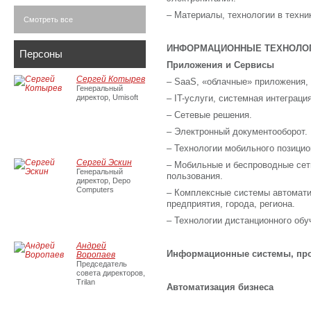
– Материалы, технологии в техник
Смотреть все
ИНФОРМАЦИОННЫЕ ТЕХНОЛОГ
Персоны
Приложения и Сервисы
Сергей Котырев
– SaaS, «облачные» приложения,
Генеральный
директор, Umisoft
– IT-услуги, системная интеграция,
– Сетевые решения.
– Электронный документооборот.
– Технологии мобильного позицио
Сергей Эскин
– Мобильные и беспроводные сети
Генеральный
пользования.
директор, Depo
Computers
– Комплексные системы автомати
предприятия, города, региона.
– Технологии дистанционного обу
Андрей
Информационные системы, пр
Воропаев
Председатель
совета директоров,
Trilan
Автоматизация бизнеса