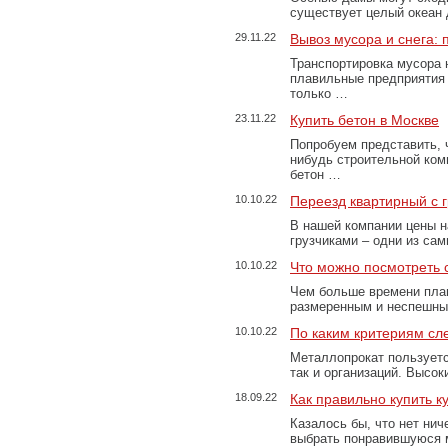
существует целый океан
29.11.22
Вывоз мусора и снега:
Транспортировка мусора 
плавильные предприятия 
только …
23.11.22
Купить бетон в Москве
Попробуем представить, 
нибудь строительной ком
бетон …
10.10.22
Переезд квартирный с 
В нашей компании цены н
грузчиками – одни из са
10.10.22
Что можно посмотреть с
Чем больше времени план
размеренным и неспешны
10.10.22
По каким критериям сл
Металлопрокат пользуетс
так и организаций. Высо
18.09.22
Как правильно купить к
Казалось бы, что нет нич
выбрать понравившуюся 