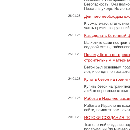
Безопасность. Они полно
Просты в уходе. Их легк
26.01.23
Для чего необходим вх
К сожалению, статистика
часть причин разрушений
25.01.23
Как сделать бетонный 
Вы хотите сами построит
садовой стены, габионов
25.01.23
Почему бетон по-преж
строительным материа
Бетон был основным прод
лет, и сегодня он остае
24.01.23
Купить бетон на грани
Купить бетон на гранитно
любые серьезные строит
24.01.23
Работа в Израиле вака
Работа в Израиле по вак
сайте, поможет вам нача
20.01.23
ИСТОКИ СОЗДАНИЯ П
Технологией создания по
поляризации (по мнению 