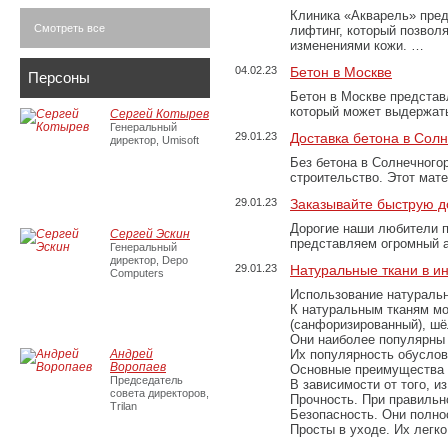
Клиника «Акварель» пред
Смотреть все
лифтинг, который позвол
изменениями кожи. …
04.02.23
Бетон в Москве
Персоны
Бетон в Москве представ
который может выдержать
Сергей Котырев
Генеральный
29.01.23
Доставка бетона в Сол
директор, Umisoft
Без бетона в Солнечного
строительство. Этот мат
29.01.23
Заказывайте быструю д
Дорогие наши любители 
Сергей Эскин
представляем огромный а
Генеральный
директор, Depo
29.01.23
Натуральные ткани в и
Computers
Использование натуральн
К натуральным тканям мо
(санфоризированный), шёл
Они наиболее популярны 
Андрей
Их популярность обусловл
Воропаев
Основные преимущества
Председатель
В зависимости от того, и
совета директоров,
Прочность. При правильно
Trilan
Безопасность. Они полно
Просты в уходе. Их легк