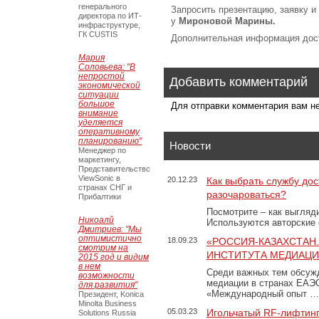
генерального
Запросить презентацию, заявку 
директора по ИТ-
у
Мироновой Марины.
инфраструктуре,
ГК CUSTIS
Дополнительная информация дос
Мария
Соловьева: "В
непростой
Добавить комментарий
экономической
ситуации
большое
Для отправки комментария вам 
внимание
уделяется
оперативному
планированию"
Новости
Менеджер по
маркетингу,
Представительство
ViewSonic в
20.12.23
Как выбрать службу дос
странах СНГ и
разочароваться?
Прибалтики
Посмотрите – как выгляд
Никоалй
Используются авторские
Дмитриев: "Мы
оптимистично
18.09.23
«РОССИЯ-КАЗАХСТАН
смотрим на
ИНСТИТУТА МЕДИАЦИИ
2015 год и видим
в нем
Среди важных тем обсуж
возможности
медиации в странах ЕАЭ
для развития"
«Международный опыт …
Президент, Konica
Minolta Business
05.03.23
Игольчатый RF-лифтинг
Solutions Russia