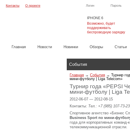
Контакты
О проекте
Логин
Пароль
IPHONE 6
Возможно, будет
поддерживать
беспроводную зарядку
Главная
Новости
Новинки
Обзоры
Cтатьи
Каталог
События
Главная
→
События
→
Турнир го
мини-футболу | Liga Telecom»
Турнир года «PEPSI Че
мини-футболу | Liga T
2012-06-07 — 2012-08-15
Контакты:
Тел.: +7 (985) 107-73-2
Спортивное агентство «Бизнес С
Business Sport по мини-футболу
года для корпоративных команд-к
телекоммуникационной отрасли.