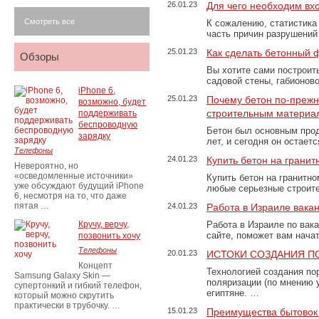
26.01.23
Для чего необходим вх
Смотреть все
К сожалению, статистика
часть причин разрушений
25.01.23
Как сделать бетонный 
Обзоры
Вы хотите сами построит
садовой стены, габионов
iPhone 6,
25.01.23
Почему бетон по-преж
возможно, будет
строительным материа
поддерживать
беспроводную
Бетон был основным прод
зарядку
лет, и сегодня он остае
Телефоны
24.01.23
Купить бетон на грани
Невероятно, но
«осведомленные источники»
Купить бетон на гранитно
уже обсуждают будущий iPhone
любые серьезные строит
6, несмотря на то, что даже
пятая …
24.01.23
Работа в Израиле вака
Кручу, верчу,
Работа в Израиле по вак
сайте, поможет вам нача
позвонить хочу
Телефоны
20.01.23
ИСТОКИ СОЗДАНИЯ П
Концепт
Технологией создания по
Samsung Galaxy Skin —
поляризации (по мнению 
супертонкий и гибкий телефон,
египтяне. …
который можно скрутить
практически в трубочку. …
15.01.23
Преимущества бытовок 