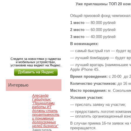
Уже приглашены ТОП 20 комп
Общий призовой фонд чемпионата
1 место
— 80.000 рублей
2 место
— 60.000 рублей
3 место
— 40.000 рублей
В номинациях:
— самый быстрый гол — будет вр
— лучший бомбардир — будет вру
Следите за новостями о гаджетах
и мобильных устройствах,
— лучший вратарь (наименьшее ч
установив наш виджет на Яндекс.
Apple iPhone 4S.
Время проведения:
c 20-00 до 2
Количество участников:
до 16 к
Интервью
Место проведения:
м. Сокольник
Алесандр
Условия участия:
Габидулин:
"Принципами
— прислать заявку на участие;
работы ИТ
должны стать
— предоставить логотип компании
проактивность
— оплатить организационный взн
и понимание
долгосрочных
В случаи приема 16-ти заявок на
целей бизнеса"
прекращается.
Заместитель