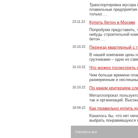
Транспортировка мусора 
плавильные предприятия 
только …
23.11.22
Купить бетон в Москве
Попробуем представить, 
нибудь строительной ком
бетон …
10.10.22
Переезд квартирный с 
В нашей компании цены н
грузчиками – одни из са
10.10.22
Что можно посмотреть с
Чем больше времени план
размеренным и неспешны
10.10.22
По каким критериям сл
Металлопрокат пользуетс
так и организаций. Высо
18.09.22
Как правильно купить к
Казалось бы, что нет нич
выбрать понравившуюся 
Смотреть все