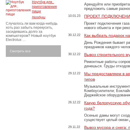
Ноутбук для..
Арендуйте или приобретай
приготовления
предложить самые разно
пищи
10.01.23
ПРОЕКТ ПОДКЛЮЧЕНИ
Нетбуки
Проект подключения газа
Случалось ли вам когда-нибудь
хоть раз забыть перекусить,
нового объекта и при рек
засидевшись долго за
30.12.22
Как выбрать подарок н
компьютером? Новый ноутбук
Electrolux …
День Рождения бывает ра
праздников каждого чело
Смотреть все
30.12.22
Вывоз строительного м
Ремонтные работы сопров
денешься. Груды отходо
29.12.22
Мы предоставляем в ар
типов
Музыкальные инструменты
Комбоусилители; Бэклай
Диджейское оборудование
26.12.22
Какую белорусскую обу
года?
Осенью дамы могут сходи
существует целый океан
29.11.22
Вывоз мусора и снега: