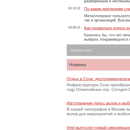
размеренным и неспешны
10.10.22
По каким критериям сл
Металлопрокат пользуетс
так и организаций. Высо
18.09.22
Как правильно купить к
Казалось бы, что нет нич
выбрать понравившуюся 
Смотреть все
Новинки
Отдых в Сочи: достопримечател
Инфраструктура Сочи преобрази
году Олимпийских игр. Сегодня
Изготовление пресс волов и мо
В нашей типография в Москве вы
волов для мероприятий и моби
Intel выпустил новый сверхмощн