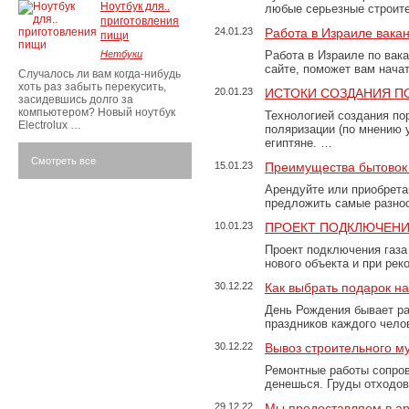
Ноутбук для..
любые серьезные строит
приготовления
24.01.23
Работа в Израиле вака
пищи
Нетбуки
Работа в Израиле по вак
сайте, поможет вам нача
Случалось ли вам когда-нибудь
хоть раз забыть перекусить,
20.01.23
ИСТОКИ СОЗДАНИЯ П
засидевшись долго за
компьютером? Новый ноутбук
Технологией создания по
Electrolux …
поляризации (по мнению 
египтяне. …
Смотреть все
15.01.23
Преимущества бытовок 
Арендуйте или приобретай
предложить самые разно
10.01.23
ПРОЕКТ ПОДКЛЮЧЕНИ
Проект подключения газа
нового объекта и при рек
30.12.22
Как выбрать подарок н
День Рождения бывает ра
праздников каждого чело
30.12.22
Вывоз строительного м
Ремонтные работы сопров
денешься. Груды отходо
29.12.22
Мы предоставляем в ар