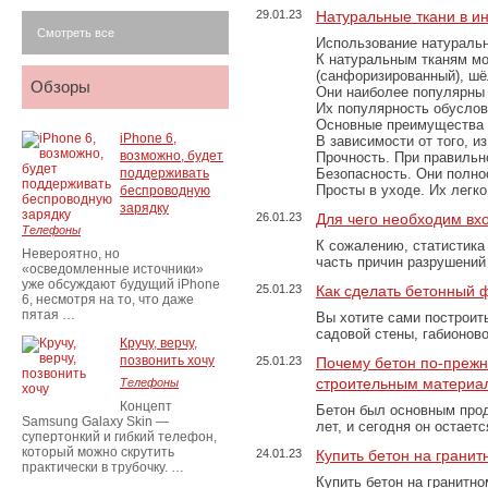
29.01.23
Натуральные ткани в и
Смотреть все
Использование натуральн
К натуральным тканям мо
(санфоризированный), шёл
Обзоры
Они наиболее популярны 
Их популярность обусловл
Основные преимущества
iPhone 6,
В зависимости от того, и
возможно, будет
Прочность. При правильно
поддерживать
Безопасность. Они полно
Просты в уходе. Их легк
беспроводную
зарядку
26.01.23
Для чего необходим вх
Телефоны
К сожалению, статистика
Невероятно, но
часть причин разрушений
«осведомленные источники»
уже обсуждают будущий iPhone
25.01.23
Как сделать бетонный 
6, несмотря на то, что даже
пятая …
Вы хотите сами построит
садовой стены, габионов
Кручу, верчу,
позвонить хочу
25.01.23
Почему бетон по-преж
строительным материа
Телефоны
Концепт
Бетон был основным прод
Samsung Galaxy Skin —
лет, и сегодня он остае
супертонкий и гибкий телефон,
который можно скрутить
24.01.23
Купить бетон на грани
практически в трубочку. …
Купить бетон на гранитно