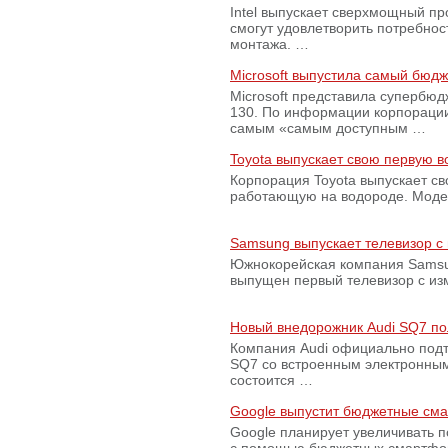
Intel выпускает сверхмощный пр
смогут удовлетворить потребно
монтажа. …
Microsoft выпустила самый бюд
Microsoft представила супербю
130. По информации корпораци
самым «самым доступным …
Toyota выпускает свою первую 
Корпорация Toyota выпускает с
работающую на водороде. Модель
Samsung выпускает телевизор 
Южнокорейская компания Samsun
выпущен первый телевизор с из
Новый внедорожник Audi SQ7 по
Компания Audi официально подт
SQ7 со встроенным электронным
состоится …
Google выпустит бюджетные сма
Google планирует увеличивать 