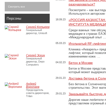
разочароваться?
Смотреть все
Посмотрите – как выгляд
Используются авторские
Персоны
18.09.23
«РОССИЯ-КАЗАХСТАН
ИНСТИТУТА МЕДИАЦИИ
Сергей Котырев
Среди важных тем обсуж
Генеральный
директор, Umisoft
медиации в странах ЕАЭ
«Международный опыт …
05.03.23
Игольчатый RF-лифтинг
Клиника «Акварель» пред
лифтинг, который позвол
Сергей Эскин
изменениями кожи. …
Генеральный
директор, Depo
04.02.23
Бетон в Москве
Computers
Бетон в Москве представ
который может выдержать
29.01.23
Доставка бетона в Сол
Андрей
Без бетона в Солнечного
Воропаев
строительство. Этот мат
Председатель
совета директоров,
29.01.23
Заказывайте быструю д
Trilan
Дорогие наши любители 
представляем огромный а