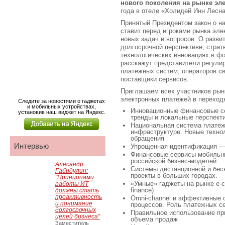
нового поколения на рынке эл
года в отеле «Холидей Инн Лесная»
Принятый Президентом закон о н
ставит перед игроками рынка эл
новых задач и вопросов. О развит
долгосрочной перспективе, страт
технологических инновациях в фо
расскажут представители регули
платежных систем, операторов св
поставщики сервисов.
Приглашаем всех участников рын
электронных платежей в переход
Следите за новостями о гаджетах
и мобильных устройствах,
Инновационные финансовые с
установив наш виджет на Яндекс.
тренды и локальные перспект
Национальная система платеж
инфраструктуре. Новые техно
обращения
Интервью
Упрощенная идентификация — 
Финансовые сервисы мобильны
российской бизнес-моделей
Алесандр
Системы дистанционной и бес
Габидулин:
проекты в больших городах.
"Принципами
«Умные» гаджеты на рынке e-com
работы ИТ
finance)
должны стать
проактивность
Omni-channel и эффективные 
и понимание
процессов. Роль платежных с
долгосрочных
Правильное использование пр
целей бизнеса"
объема продаж
Заместитель