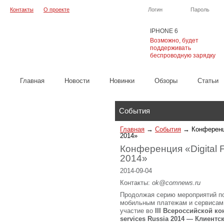
Контакты
О проекте
Логин
Пароль
IPHONE 6
Возможно, будет
поддерживать
беспроводную зарядку
Главная
Новости
Новинки
Обзоры
Cтатьи
Каталог
События
Главная
→
События
→
Конференци
2014»
Конференция «Digital F
2014»
2014-09-04
Контакты:
ok@comnews.ru
Продолжая серию мероприятий п
мобильным платежам и сервиса
участие во
III
Всероссийской ко
services
Russia
2014 — Клиентск