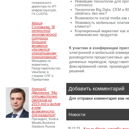
Новейшие технологии для про
генерального
commerce
директора по ИТ-
Технологии Big Data, CEM и B
инфраструктуре,
обойтись без них?
ГК CUSTIS
Возможности social media как
Уязвимость мобильных платеж
Мария
клиента?
Соловьева: "В
непростой
Коалиционный маркетинг как и
экономической
небанковских продуктов
ситуации
большое
внимание
К участию в конференции приг
уделяется
электронной и мобильной коммер
оперативному
планированию"
руководители процессинговых цен
Менеджер по
денежных переводов; представит
маркетингу,
фиксированной связи; производит
Представительство
решений.
ViewSonic в
странах СНГ и
Прибалтики
Добавить комментарий
Никоалй
Дмитриев: "Мы
оптимистично
Для отправки комментария вам 
смотрим на
2015 год и видим
в нем
возможности
Новости
для развития"
Президент, Konica
Minolta Business
Solutions Russia
20.12.23
Как выбрать службу дос