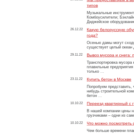
типов
Музыкальные инструменты
Комбоусилители; Бэклай
Диджейское оборудование
26.12.22
Какую белорусскую обу
года?
Осенью дамы могут сходи
существует целый океан
29.11.22
Вывоз мусора и снега:
Транспортировка мусора 
плавильные предприятия 
только …
23.11.22
Купить бетон в Москве
Попробуем представить, 
нибудь строительной ком
бетон …
10.10.22
Переезд квартирный с 
В нашей компании цены н
грузчиками – одни из са
10.10.22
Что можно посмотреть с
Чем больше времени план