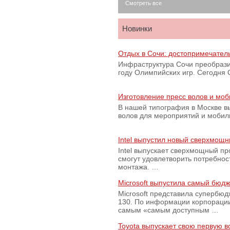
Смотреть все
Новинки
Отдых в Сочи: достопримечател
Инфраструктура Сочи преобрази
году Олимпийских игр. Сегодня
Изготовление пресс волов и мо
В нашей типография в Москве вы
волов для мероприятий и моби
Intel выпустил новый сверхмощн
Intel выпускает сверхмощный пр
смогут удовлетворить потребно
монтажа. …
Microsoft выпустила самый бюд
Microsoft представила супербю
130. По информации корпораци
самым «самым доступным …
Toyota выпускает свою первую 