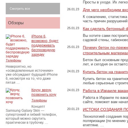
Просты в уходе. Их легк
Смотреть все
26.01.23
Для чего необходим вх
К сожалению, статистика
часть причин разрушений
Обзоры
25.01.23
Как сделать бетонный 
Вы хотите сами построит
iPhone 6,
садовой стены, габионов
возможно, будет
поддерживать
25.01.23
Почему бетон по-преж
беспроводную
строительным материа
зарядку
Бетон был основным прод
Телефоны
лет, и сегодня он остае
Невероятно, но
«осведомленные источники»
24.01.23
Купить бетон на грани
уже обсуждают будущий iPhone
6, несмотря на то, что даже
Купить бетон на гранитно
пятая …
любые серьезные строит
Кручу, верчу,
24.01.23
Работа в Израиле вака
позвонить хочу
Работа в Израиле по вак
Телефоны
сайте, поможет вам нача
Концепт
20.01.23
ИСТОКИ СОЗДАНИЯ П
Samsung Galaxy Skin —
супертонкий и гибкий телефон,
Технологией создания по
который можно скрутить
поляризации (по мнению 
практически в трубочку. …
египтяне. …