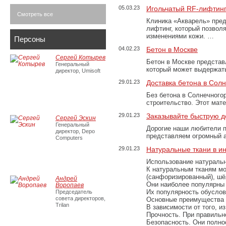
05.03.23
Игольчатый RF-лифтинг
Смотреть все
Клиника «Акварель» пред
лифтинг, который позвол
изменениями кожи. …
Персоны
04.02.23
Бетон в Москве
Сергей Котырев
Бетон в Москве представ
Генеральный
который может выдержать
директор, Umisoft
29.01.23
Доставка бетона в Сол
Без бетона в Солнечного
строительство. Этот мат
29.01.23
Заказывайте быструю д
Сергей Эскин
Генеральный
Дорогие наши любители 
директор, Depo
представляем огромный а
Computers
29.01.23
Натуральные ткани в и
Использование натуральн
К натуральным тканям мо
(санфоризированный), шёл
Андрей
Они наиболее популярны 
Воропаев
Их популярность обусловл
Председатель
совета директоров,
Основные преимущества
Trilan
В зависимости от того, и
Прочность. При правильно
Безопасность. Они полно