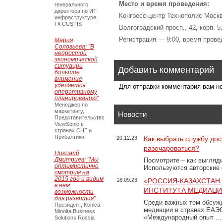
Место и время проведения:
генерального
директора по ИТ-
Конгресс-центр Технополис Моск
инфраструктуре,
ГК CUSTIS
Волгоградский просп., 42, корп. 
Регистрация — 9:00, время прове
Мария
Соловьева: "В
непростой
экономической
ситуации
Добавить комментарий
большое
внимание
уделяется
Для отправки комментария вам 
оперативному
планированию"
Менеджер по
маркетингу,
Новости
Представительство
ViewSonic в
странах СНГ и
Прибалтики
20.12.23
Как выбрать службу дос
разочароваться?
Никоалй
Дмитриев: "Мы
Посмотрите – как выгляд
оптимистично
Используются авторские
смотрим на
2015 год и видим
18.09.23
«РОССИЯ-КАЗАХСТАН
в нем
ИНСТИТУТА МЕДИАЦИИ
возможности
для развития"
Среди важных тем обсуж
Президент, Konica
медиации в странах ЕАЭ
Minolta Business
«Международный опыт …
Solutions Russia