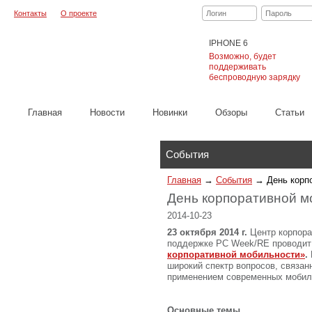
Контакты
О проекте
Логин
Пароль
IPHONE 6
Возможно, будет
поддерживать
беспроводную зарядку
Главная
Новости
Новинки
Обзоры
Cтатьи
Каталог
События
Главная
→
События
→
День корп
День корпоративной м
2014-10-23
23 октября 2014 г.
Центр корпора
поддержке PC Week/RE проводит
корпоративной мобильности»
.
широкий спектр вопросов, связа
применением современных мобиль
Основные темы