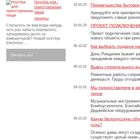
Ноутбук для..
15.01.23
Преимущества бытовок 
приготовления
пищи
Арендуйте или приобретай
предложить самые разно
Нетбуки
Случалось ли вам когда-нибудь
10.01.23
ПРОЕКТ ПОДКЛЮЧЕНИ
хоть раз забыть перекусить,
Проект подключения газа
засидевшись долго за
нового объекта и при рек
компьютером? Новый ноутбук
Electrolux …
30.12.22
Как выбрать подарок н
День Рождения бывает ра
Смотреть все
праздников каждого чело
30.12.22
Вывоз строительного м
Ремонтные работы сопров
денешься. Груды отходо
29.12.22
Мы предоставляем в ар
типов
Музыкальные инструменты
Комбоусилители; Бэклай
Диджейское оборудование
26.12.22
Какую белорусскую обу
года?
Осенью дамы могут сходи
существует целый океан