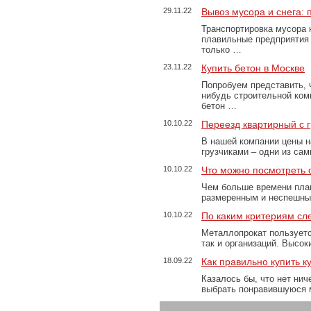
29.11.22
Вывоз мусора и снега:
Транспортировка мусора 
плавильные предприятия 
только …
23.11.22
Купить бетон в Москве
Попробуем представить, 
нибудь строительной ком
бетон …
10.10.22
Переезд квартирный с 
В нашей компании цены н
грузчиками – одни из са
10.10.22
Что можно посмотреть с
Чем больше времени план
размеренным и неспешны
10.10.22
По каким критериям сл
Металлопрокат пользуетс
так и организаций. Высо
18.09.22
Как правильно купить к
Казалось бы, что нет нич
выбрать понравившуюся 