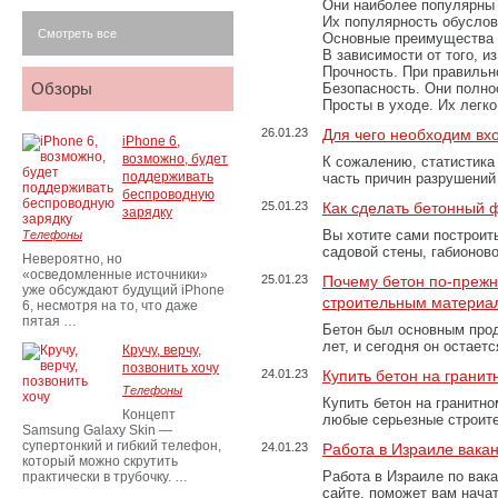
Они наиболее популярны 
Их популярность обусловл
Смотреть все
Основные преимущества
В зависимости от того, и
Прочность. При правильно
Обзоры
Безопасность. Они полно
Просты в уходе. Их легк
26.01.23
Для чего необходим вх
iPhone 6,
возможно, будет
К сожалению, статистика
поддерживать
часть причин разрушений
беспроводную
25.01.23
Как сделать бетонный 
зарядку
Вы хотите сами построит
Телефоны
садовой стены, габионов
Невероятно, но
«осведомленные источники»
25.01.23
Почему бетон по-преж
уже обсуждают будущий iPhone
строительным материа
6, несмотря на то, что даже
пятая …
Бетон был основным прод
лет, и сегодня он остае
Кручу, верчу,
позвонить хочу
24.01.23
Купить бетон на грани
Телефоны
Купить бетон на гранитно
Концепт
любые серьезные строит
Samsung Galaxy Skin —
супертонкий и гибкий телефон,
24.01.23
Работа в Израиле вака
который можно скрутить
Работа в Израиле по вак
практически в трубочку. …
сайте, поможет вам нача