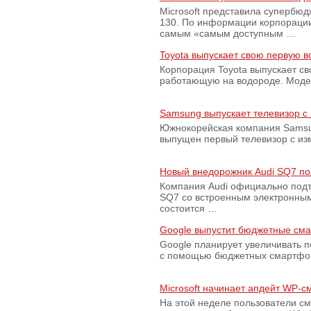
Microsoft представила супербю
130. По информации корпораци
самым «самым доступным …
Toyota выпускает свою первую 
Корпорация Toyota выпускает с
работающую на водороде. Модель
Samsung выпускает телевизор 
Южнокорейская компания Samsun
выпущен первый телевизор с из
Новый внедорожник Audi SQ7 по
Компания Audi официально подт
SQ7 со встроенным электронным
состоится …
Google выпустит бюджетные сма
Google планирует увеличивать 
с помощью бюджетных смартфон
Microsoft начинает апдейт WP-
На этой неделе пользователи с