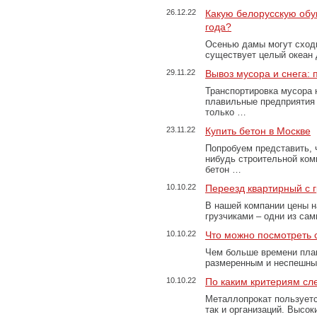
26.12.22
Какую белорусскую обу
года?
Осенью дамы могут сходи
существует целый океан
29.11.22
Вывоз мусора и снега:
Транспортировка мусора 
плавильные предприятия 
только …
23.11.22
Купить бетон в Москве
Попробуем представить, 
нибудь строительной ком
бетон …
10.10.22
Переезд квартирный с 
В нашей компании цены н
грузчиками – одни из са
10.10.22
Что можно посмотреть с
Чем больше времени план
размеренным и неспешны
10.10.22
По каким критериям сл
Металлопрокат пользуетс
так и организаций. Высо