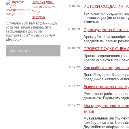
Ноутбук для..
20.01.23
ИСТОКИ СОЗДАНИЯ П
приготовления
пищи
Технологией создания по
Нетбуки
поляризации (по мнению 
египтяне. …
Случалось ли вам когда-нибудь
хоть раз забыть перекусить,
15.01.23
Преимущества бытовок 
засидевшись долго за
компьютером? Новый ноутбук
Арендуйте или приобретай
Electrolux …
предложить самые разно
10.01.23
ПРОЕКТ ПОДКЛЮЧЕНИ
Смотреть все
Проект подключения газа
нового объекта и при рек
30.12.22
Как выбрать подарок н
День Рождения бывает ра
праздников каждого чело
30.12.22
Вывоз строительного м
Ремонтные работы сопров
денешься. Груды отходо
29.12.22
Мы предоставляем в ар
типов
Музыкальные инструменты
Комбоусилители; Бэклай
Диджейское оборудование