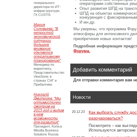
генерального
операторами собственных реш
директора по ИТ-
Опыт развития ШПД на транспо
инфраструктуре,
ШПД на объектах коммерческо
ГК CUSTIS
конкуренция с фиксированным
И мн.др.
Мария
Соловьева: "В
Мы уверены, что программа Фору
непростой
атмосферы для интенсивного дел
экономической
приобретения новых контактов!
ситуации
большое
Подробная информация предст
внимание
Форума.
уделяется
оперативному
планированию"
Менеджер по
маркетингу,
Добавить комментарий
Представительство
ViewSonic в
Для отправки комментария вам 
странах СНГ и
Прибалтики
Никоалй
Новости
Дмитриев: "Мы
оптимистично
смотрим на
2015 год и видим
20.12.23
Как выбрать службу дос
в нем
разочароваться?
возможности
для развития"
Посмотрите – как выгляд
Президент, Konica
Используются авторские
Minolta Business
Solutions Russia