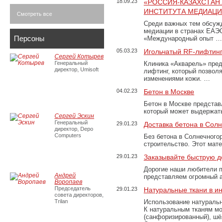
18.09.23
«РОССИЯ-КАЗАХСТАН
ИНСТИТУТА МЕДИАЦИИ
Смотреть все
Среди важных тем обсуж
медиации в странах ЕАЭ
Персоны
«Международный опыт …
05.03.23
Игольчатый RF-лифтинг
Сергей Котырев
Генеральный
Клиника «Акварель» пред
директор, Umisoft
лифтинг, который позвол
изменениями кожи. …
04.02.23
Бетон в Москве
Бетон в Москве представ
который может выдержать
Сергей Эскин
Генеральный
29.01.23
Доставка бетона в Сол
директор, Depo
Computers
Без бетона в Солнечного
строительство. Этот мат
29.01.23
Заказывайте быструю д
Дорогие наши любители 
Андрей
представляем огромный а
Воропаев
Председатель
29.01.23
Натуральные ткани в и
совета директоров,
Trilan
Использование натуральн
К натуральным тканям мо
(санфоризированный), шёл