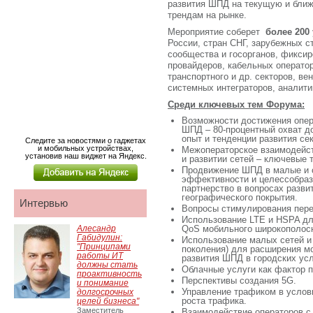
развития ШПД на текущую и бли
трендам на рынке.
Мероприятие соберет
более 200
России, стран СНГ, зарубежных с
сообщества и госорганов, фиксир
провайдеров, кабельных оператор
транспортного и др. секторов, ве
системных интеграторов, аналити
Среди ключевых тем Форума:
Возможности достижения опер
ШПД – 80-процентный охват д
опыт и тенденции развития се
Следите за новостями о гаджетах
и мобильных устройствах,
Межоператорское взаимодейст
установив наш виджет на Яндекс.
и развитии сетей – ключевые 
Продвижение ШПД в малые и с
эффективности и целессобраз
партнерство в вопросах разв
географического покрытия.
Интервью
Вопросы стимулирования пере
Использование LTE и HSPA д
Алесандр
QoS мобильного широкополосн
Габидулин:
Использование малых сетей и 
"Принципами
поколения) для расширения 
работы ИТ
развития ШПД в городских ус
должны стать
Облачные услуги как фактор
проактивность
Перспективы создания 5G.
и понимание
Управление трафиком в услови
долгосрочных
роста трафика.
целей бизнеса"
Заместитель
Взаимодействие операторов с