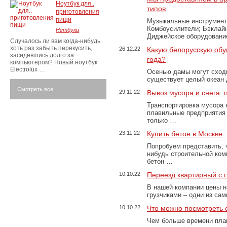
Ноутбук для..
типов
приготовления
пищи
Музыкальные инструменты
Комбоусилители; Бэклай
Нетбуки
Диджейское оборудование
Случалось ли вам когда-нибудь
хоть раз забыть перекусить,
26.12.22
Какую белорусскую обу
засидевшись долго за
года?
компьютером? Новый ноутбук
Electrolux …
Осенью дамы могут сходи
существует целый океан
Смотреть все
29.11.22
Вывоз мусора и снега:
Транспортировка мусора 
плавильные предприятия 
только …
23.11.22
Купить бетон в Москве
Попробуем представить, 
нибудь строительной ком
бетон …
10.10.22
Переезд квартирный с 
В нашей компании цены н
грузчиками – одни из са
10.10.22
Что можно посмотреть с
Чем больше времени план