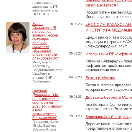
генерального
разочароваться?
директора по ИТ-
инфраструктуре,
Посмотрите – как выгляд
ГК CUSTIS
Используются авторские
Мария
18.09.23
«РОССИЯ-КАЗАХСТАН
Соловьева: "В
ИНСТИТУТА МЕДИАЦИИ
непростой
экономической
Среди важных тем обсуж
ситуации
медиации в странах ЕАЭ
большое
«Международный опыт …
внимание
уделяется
05.03.23
Игольчатый RF-лифтинг
оперативному
планированию"
Клиника «Акварель» пред
Менеджер по
лифтинг, который позвол
маркетингу,
изменениями кожи. …
Представительство
ViewSonic в
04.02.23
Бетон в Москве
странах СНГ и
Прибалтики
Бетон в Москве представ
который может выдержать
Никоалй
Дмитриев: "Мы
29.01.23
Доставка бетона в Сол
оптимистично
смотрим на
Без бетона в Солнечного
2015 год и видим
строительство. Этот мат
в нем
возможности
29.01.23
Заказывайте быструю д
для развития"
Президент, Konica
Дорогие наши любители 
Minolta Business
представляем огромный а
Solutions Russia