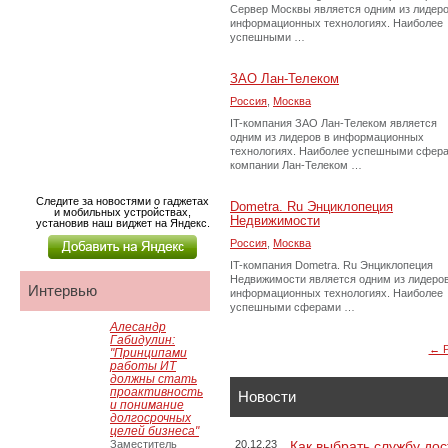
Сервер Москвы является одним из лидеро
информационных технологиях. Наиболее
успешными …
ЗАО Лан-Телеком
Россия
,
Москва
IT-компания ЗАО Лан-Телеком является
одним из лидеров в информационных
технологиях. Наиболее успешными сфер
компании Лан-Телеком …
Следите за новостями о гаджетах
Dometra. Ru Энциклопеция
и мобильных устройствах,
Недвижимости
установив наш виджет на Яндекс.
Россия
,
Москва
IT-компания Dometra. Ru Энциклопеция
Недвижимости является одним из лидеров
Интервью
информационных технологиях. Наиболее
успешными сферами …
Алесандр
Габидулин:
← Р
"Принципами
работы ИТ
должны стать
проактивность
Новости
и понимание
долгосрочных
целей бизнеса"
Заместитель
20.12.23
Как выбрать службу дос