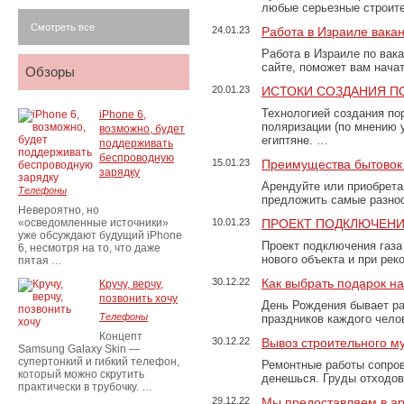
любые серьезные строит
Смотреть все
24.01.23
Работа в Израиле вака
Работа в Израиле по вак
сайте, поможет вам нача
Обзоры
20.01.23
ИСТОКИ СОЗДАНИЯ П
Технологией создания по
iPhone 6,
поляризации (по мнению 
возможно, будет
египтяне. …
поддерживать
беспроводную
15.01.23
Преимущества бытовок 
зарядку
Арендуйте или приобретай
Телефоны
предложить самые разно
Невероятно, но
«осведомленные источники»
10.01.23
ПРОЕКТ ПОДКЛЮЧЕНИ
уже обсуждают будущий iPhone
Проект подключения газа
6, несмотря на то, что даже
нового объекта и при рек
пятая …
30.12.22
Как выбрать подарок н
Кручу, верчу,
позвонить хочу
День Рождения бывает ра
Телефоны
праздников каждого чело
Концепт
30.12.22
Вывоз строительного м
Samsung Galaxy Skin —
супертонкий и гибкий телефон,
Ремонтные работы сопров
который можно скрутить
денешься. Груды отходо
практически в трубочку. …
29.12.22
Мы предоставляем в ар