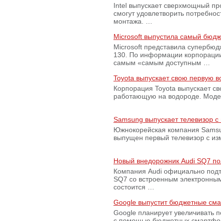
Intel выпускает сверхмощный пр
смогут удовлетворить потребно
монтажа. …
Microsoft выпустила самый бюд
Microsoft представила супербю
130. По информации корпораци
самым «самым доступным …
Toyota выпускает свою первую 
Корпорация Toyota выпускает с
работающую на водороде. Модель
Samsung выпускает телевизор 
Южнокорейская компания Samsun
выпущен первый телевизор с из
Новый внедорожник Audi SQ7 по
Компания Audi официально подт
SQ7 со встроенным электронным
состоится …
Google выпустит бюджетные сма
Google планирует увеличивать 
с помощью бюджетных смартфон