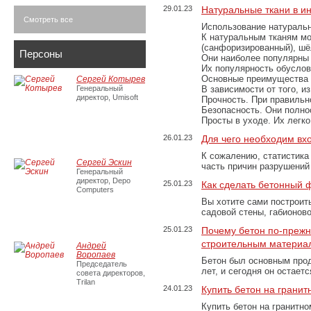
29.01.23
Натуральные ткани в и
Смотреть все
Использование натуральн
К натуральным тканям мо
(санфоризированный), шёл
Персоны
Они наиболее популярны 
Их популярность обусловл
Основные преимущества
Сергей Котырев
Генеральный
В зависимости от того, и
директор, Umisoft
Прочность. При правильно
Безопасность. Они полно
Просты в уходе. Их легк
26.01.23
Для чего необходим вх
К сожалению, статистика
Сергей Эскин
часть причин разрушений
Генеральный
директор, Depo
25.01.23
Как сделать бетонный 
Computers
Вы хотите сами построит
садовой стены, габионов
25.01.23
Почему бетон по-преж
строительным материа
Андрей
Воропаев
Бетон был основным прод
Председатель
лет, и сегодня он остае
совета директоров,
Trilan
24.01.23
Купить бетон на грани
Купить бетон на гранитно