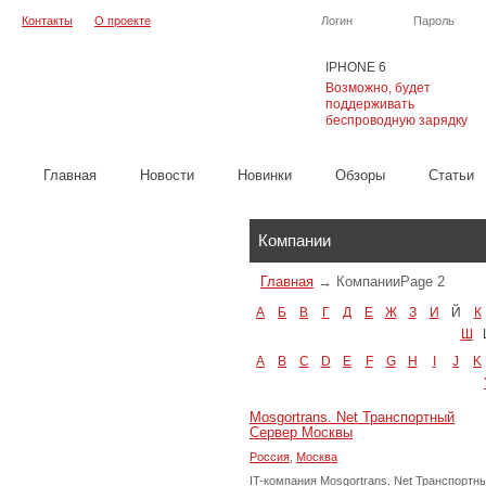
Контакты
О проекте
Логин
Пароль
IPHONE 6
Возможно, будет
поддерживать
беспроводную зарядку
Главная
Новости
Новинки
Обзоры
Cтатьи
Каталог
Компании
Главная
→
Компании
Page 2
А
Б
В
Г
Д
Е
Ж
З
И
Й
К
Ш
A
B
C
D
E
F
G
H
I
J
K
Mosgortrans. Net Транспортный
Сервер Москвы
Россия
,
Москва
IT-компания Mosgortrans. Net Транспортн