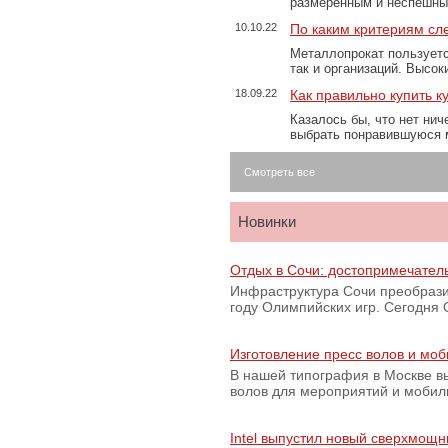
размеренным и неспешны
10.10.22
По каким критериям сл
Металлопрокат пользуетс
так и организаций. Высо
18.09.22
Как правильно купить к
Казалось бы, что нет нич
выбрать понравившуюся 
Смотреть все
Новинки
Отдых в Сочи: достопримечател
Инфраструктура Сочи преобрази
году Олимпийских игр. Сегодня
Изготовление пресс волов и мо
В нашей типография в Москве вы
волов для мероприятий и моби
Intel выпустил новый сверхмощн