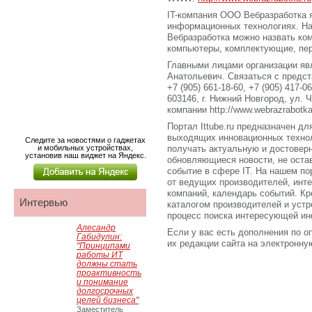
IT-компания ООО Вебразработка 
информационных технологиях. Н
Вебразработка можно назвать ко
компьютеры, комплектующие, пе
Главными лицами организации яв
Анатольевич. Связаться с предс
+7 (905) 661-18-60, +7 (905) 417-
603146, г. Нижний Новгород, ул. 
компании http://www.webrazrabotka
Портал Ittube.ru предназначен для
выходящих инновационных технол
Следите за новостями о гаджетах
и мобильных устройствах,
получать актуальную и достове
установив наш виджет на Яндекс.
обновляющиеся новости, не оста
событие в сфере IT. На нашем по
от ведущих производителей, инт
компаний, календарь событий. Кро
Интервью
каталогом производителей и устр
процесс поиска интересующей ин
Алесандр
Если у вас есть дополнения по о
Габидулин:
их редакции сайта на электронную 
"Принципами
работы ИТ
должны стать
проактивность
и понимание
долгосрочных
целей бизнеса"
Заместитель