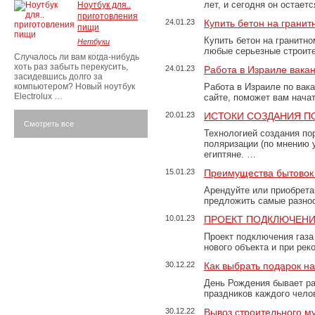
лет, и сегодня он остае
Ноутбук для..
приготовления
24.01.23
Купить бетон на грани
пищи
Купить бетон на гранитно
Нетбуки
любые серьезные строит
Случалось ли вам когда-нибудь
хоть раз забыть перекусить,
24.01.23
Работа в Израиле вака
засидевшись долго за
компьютером? Новый ноутбук
Работа в Израиле по вак
Electrolux …
сайте, поможет вам нача
20.01.23
ИСТОКИ СОЗДАНИЯ П
Смотреть все
Технологией создания по
поляризации (по мнению 
египтяне. …
15.01.23
Преимущества бытовок 
Арендуйте или приобретай
предложить самые разно
10.01.23
ПРОЕКТ ПОДКЛЮЧЕНИ
Проект подключения газа
нового объекта и при рек
30.12.22
Как выбрать подарок н
День Рождения бывает ра
праздников каждого чело
30.12.22
Вывоз строительного м