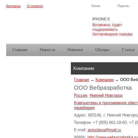
Контакты
О проекте
Логин
Пароль
IPHONE 6
Возможно, будет
поддерживать
беспроводную зарядку
Главная
Новости
Новинки
Обзоры
Cтатьи
Каталог
Компании
Главная
→
Компании
→
ООО Веб
ООО Вебразработка
Россия
,
Нижний Новгород
Компьютеры и программное обес
периферия
Адрес: 603146, г. Нижний Новгоро
Телефон: +7 (905) 661-18-60, +7 (
E-mail:
avtoslava@mail.ru
WWW:
http://www.webrazrabotka.ru