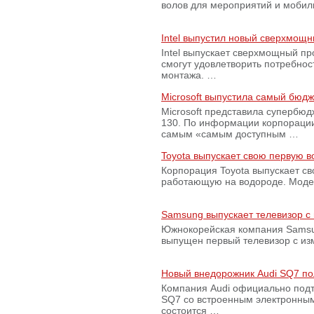
волов для мероприятий и моби
Intel выпустил новый сверхмощн
Intel выпускает сверхмощный пр
смогут удовлетворить потребно
монтажа. …
Microsoft выпустила самый бюд
Microsoft представила супербю
130. По информации корпораци
самым «самым доступным …
Toyota выпускает свою первую 
Корпорация Toyota выпускает с
работающую на водороде. Модель
Samsung выпускает телевизор 
Южнокорейская компания Samsun
выпущен первый телевизор с из
Новый внедорожник Audi SQ7 по
Компания Audi официально подт
SQ7 со встроенным электронным
состоится …