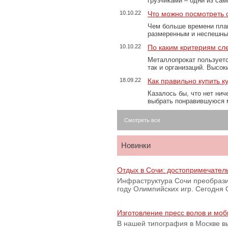
грузчиками – одни из са
10.10.22
Что можно посмотреть с
Чем больше времени план
размеренным и неспешны
10.10.22
По каким критериям сл
Металлопрокат пользуетс
так и организаций. Высо
18.09.22
Как правильно купить к
Казалось бы, что нет нич
выбрать понравившуюся 
Смотреть все
Новинки
Отдых в Сочи: достопримечател
Инфраструктура Сочи преобрази
году Олимпийских игр. Сегодня
Изготовление пресс волов и мо
В нашей типография в Москве вы