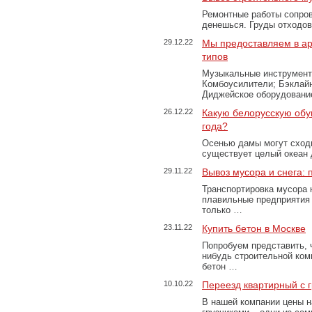
Ремонтные работы сопров
денешься. Груды отходо
29.12.22
Мы предоставляем в ар
типов
Музыкальные инструменты
Комбоусилители; Бэклай
Диджейское оборудование
26.12.22
Какую белорусскую обу
года?
Осенью дамы могут сходи
существует целый океан
29.11.22
Вывоз мусора и снега:
Транспортировка мусора 
плавильные предприятия 
только …
23.11.22
Купить бетон в Москве
Попробуем представить, 
нибудь строительной ком
бетон …
10.10.22
Переезд квартирный с 
В нашей компании цены н