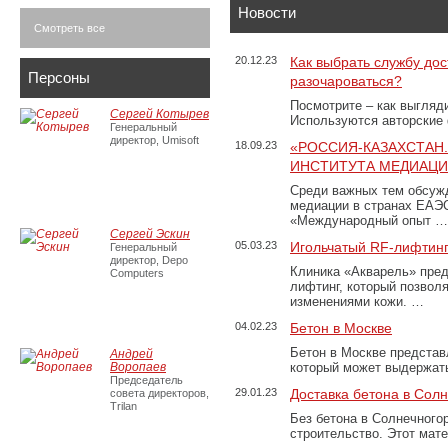
Новости
Смотреть все
20.12.23
Как выбрать службу дос
Персоны
разочароваться?
Посмотрите – как выгляд
Сергей Котырев
Используются авторские
Генеральный
директор, Umisoft
18.09.23
«РОССИЯ-КАЗАХСТАН
ИНСТИТУТА МЕДИАЦИИ
Среди важных тем обсуж
медиации в странах ЕАЭ
«Международный опыт …
Сергей Эскин
05.03.23
Игольчатый RF-лифтинг
Генеральный
директор, Depo
Клиника «Акварель» пред
Computers
лифтинг, который позвол
изменениями кожи. …
04.02.23
Бетон в Москве
Бетон в Москве представ
Андрей
Воропаев
который может выдержать
Председатель
29.01.23
Доставка бетона в Сол
совета директоров,
Trilan
Без бетона в Солнечного
строительство. Этот мат