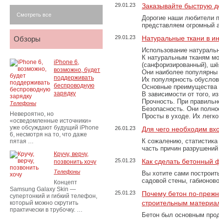
29.01.23
Заказывайте быструю д
Смотреть все
Дорогие наши любители 
представляем огромный а
29.01.23
Натуральные ткани в и
Обзоры
Использование натуральн
К натуральным тканям мо
iPhone 6,
(санфоризированный), шёл
возможно, будет
Они наиболее популярны 
поддерживать
Их популярность обусловл
беспроводную
Основные преимущества
зарядку
В зависимости от того, и
Прочность. При правильно
Телефоны
Безопасность. Они полно
Невероятно, но
Просты в уходе. Их легк
«осведомленные источники»
уже обсуждают будущий iPhone
26.01.23
Для чего необходим вх
6, несмотря на то, что даже
К сожалению, статистика
пятая …
часть причин разрушений
Кручу, верчу,
25.01.23
Как сделать бетонный 
позвонить хочу
Телефоны
Вы хотите сами построит
садовой стены, габионов
Концепт
Samsung Galaxy Skin —
25.01.23
Почему бетон по-преж
супертонкий и гибкий телефон,
строительным материа
который можно скрутить
практически в трубочку. …
Бетон был основным прод