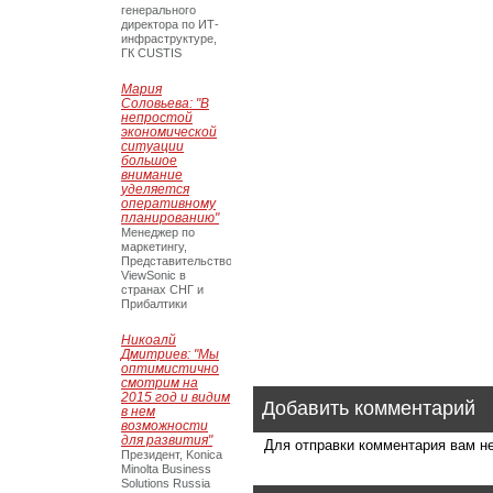
генерального
директора по ИТ-
инфраструктуре,
ГК CUSTIS
Мария
Соловьева: "В
непростой
экономической
ситуации
большое
внимание
уделяется
оперативному
планированию"
Менеджер по
маркетингу,
Представительство
ViewSonic в
странах СНГ и
Прибалтики
Никоалй
Дмитриев: "Мы
оптимистично
смотрим на
2015 год и видим
Добавить комментарий
в нем
возможности
для развития"
Для отправки комментария вам 
Президент, Konica
Minolta Business
Solutions Russia