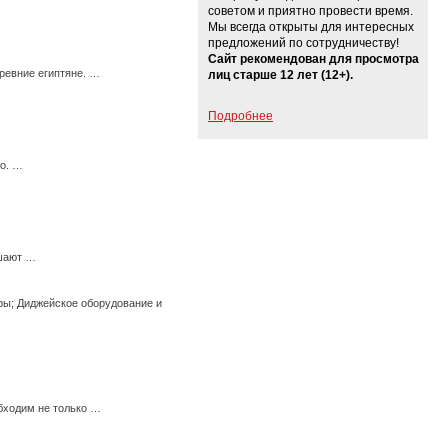
советом и приятно провести время.
Мы всегда открыты для интересных
предложений по сотрудничеству!
Сайт рекомендован для просмотра
ревние египтяне. …
лиц старше 12 лет (12+).
Подробнее
го. …
ешают …
ры; Диджейское оборудование и
бходим не только …