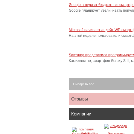
Google выпустит бюджетные смартфо
Google планирует увеличивать попу
Microsoft начинает апдейт WP-смарт
На этой неделе пользователи смарт
Samsung представила программируем
Как известно, смартфон Galaxy S III
Смотреть все
Отзывы
Компании
Компания Softline
Эльдорадо