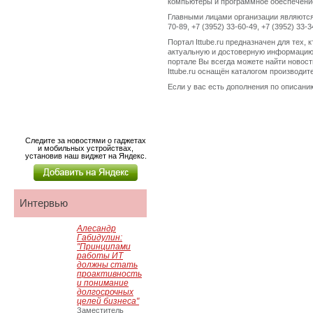
компьютеры и программное обеспечени
Главными лицами организации являются
70-89, +7 (3952) 33-60-49, +7 (3952) 33
Портал Ittube.ru предназначен для тех,
актуальную и достоверную информацию.
портале Вы всегда можете найти новост
Ittube.ru оснащён каталогом производи
Если у вас есть дополнения по описанию
Следите за новостями о гаджетах
и мобильных устройствах,
установив наш виджет на Яндекс.
Интервью
Алесандр
Габидулин:
"Принципами
работы ИТ
должны стать
проактивность
и понимание
долгосрочных
целей бизнеса"
Заместитель