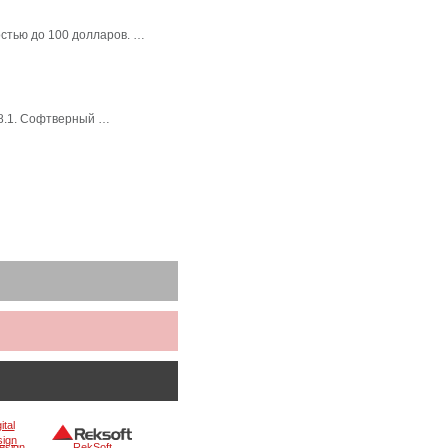
стью до 100 долларов. …
 8.1. Софтверный …
Design
RekSoft