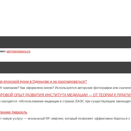
димо
авторизоваться
.
ки японской кухни в Одинцове и не разочароваться?
айт компании? Как оформлено меню? Используются авторские фотографии или скачен
ИРОВОЙ ОПЫТ РАЗВИТИЯ ИНСТИТУТА МЕДИАЦИИ — ОТ ТЕОРИИ К ПРАКТИ
 находятся: «Использование медиации в странах ЕАЭС при существующем законода
линике Акварель
ет новую услугу — игольчатый RF-лифтинг, который позволяет эффективно бороться 