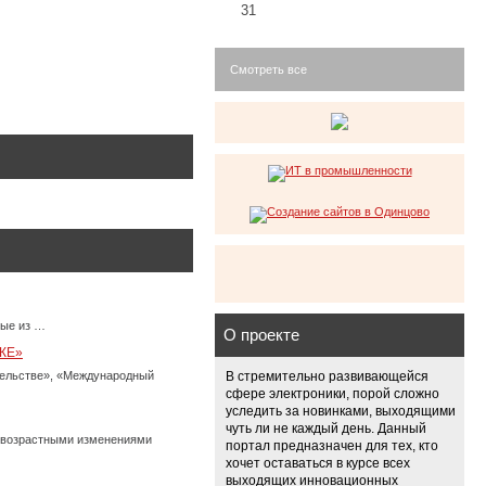
31
Смотреть все
ные из …
О проекте
КЕ»
тельстве», «Международный
В стремительно развивающейся
сфере электроники, порой сложно
уследить за новинками, выходящими
чуть ли не каждый день. Данный
с возрастными изменениями
портал предназначен для тех, кто
хочет оставаться в курсе всех
выходящих инновационных