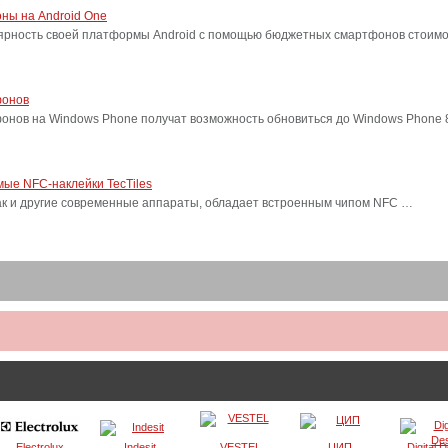
ны на Android One
лярность своей платформы Android с помощью бюджетных смартфонов стоимо
фонов
фонов на Windows Phone получат возможность обновиться до Windows Phone
ые NFC-наклейки TecTiles
, как и другие современные аппараты, обладает встроенным чипом NFC …
Electrolux
Indesit
VESTEL
ЦИП
Digital 