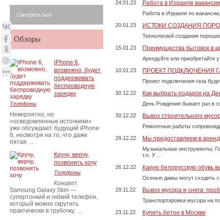
24.01.23
Работа в Израиле ваканси
Работа в Израиле по вакансии
Смотреть все
20.01.23
ИСТОКИ СОЗДАНИЯ ПОР
Технологией создания порошко
Обзоры
15.01.23
Преимущества бытовок в а
Арендуйте или приобретайте у
iPhone 6,
возможно, будет
10.01.23
ПРОЕКТ ПОДКЛЮЧЕНИЯ Г
поддерживать
Проект подключения газа буде
беспроводную
30.12.22
Как выбрать подарок на Д
зарядку
Телефоны
День Рождения бывает раз в г
Невероятно, но
30.12.22
Вывоз строительного мусо
«осведомленные источники»
Ремонтные работы сопровожда
уже обсуждают будущий iPhone
6, несмотря на то, что даже
29.12.22
Мы предоставляем в аренду
пятая …
Музыкальные инструменты; Го
Кручу, верчу,
т.п. У …
позвонить хочу
26.12.22
Какую белорусскую обувь в
Телефоны
Осенью дамы могут сходить с
Концепт
Samsung Galaxy Skin —
29.11.22
Вывоз мусора и снега: про
супертонкий и гибкий телефон,
Транспортировка мусора на п
который можно скрутить
практически в трубочку. …
23.11.22
Купить бетон в Москве