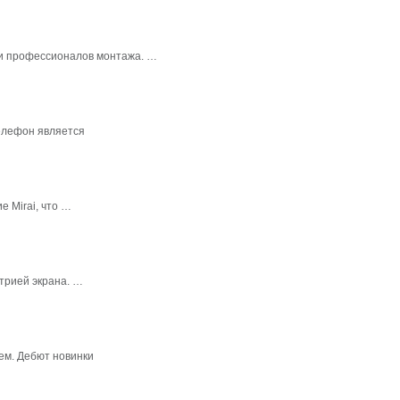
в и профессионалов монтажа. …
елефон является
 Mirai, что …
трией экрана. …
ем. Дебют новинки