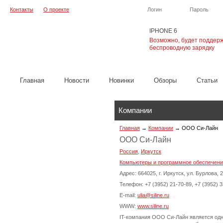
Контакты
О проекте
Логин
Пароль
IPHONE 6
Возможно, будет поддер
беспроводную зарядку
Главная
Новости
Новинки
Обзоры
Cтатьи
Компании
Главная
→
Компании
→
ООО Си-Лайн
ООО Си-Лайн
Россия
,
Иркутск
Компьютеры и программное обеспечен
Адрес: 664025, г. Иркутск, ул. Бурлова, 2
Телефон: +7 (3952) 21-70-89, +7 (3952) 3
E-mail:
ulia@siline.ru
WWW:
www.siline.ru
IT-компания ООО Си-Лайн является од