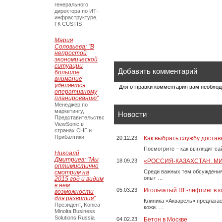
генерального
директора по ИТ-
инфраструктуре,
ГК CUSTIS
Мария
Соловьева: "В
непростой
экономической
ситуации
Добавить комментарий
большое
внимание
уделяется
Для отправки комментария вам необхо
оперативному
планированию"
Менеджер по
маркетингу,
Новости
Представительство
ViewSonic в
странах СНГ и
Прибалтики
20.12.23
Как выбрать службу достав
Посмотрите – как выглядит с
Никоалй
Дмитриев: "Мы
18.09.23
«РОССИЯ-КАЗАХСТАН. М
оптимистично
Среди важных тем обсуждения
смотрим на
опыт …
2015 год и видим
в нем
05.03.23
Игольчатый RF-лифтинг в к
возможности
для развития"
Клиника «Акварель» предлага
Президент, Konica
кожи. …
Minolta Business
Solutions Russia
04.02.23
Бетон в Москве