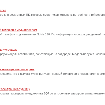
ипсет
сор для десктопных ПК, которые смогут удовлетворить потребности геймеро
ый телефон с медиаплеером
ый телефон под названием Nokia 130. По информации корпорации, данный т
одную модель
ервую модель автомобиля, работающую на водороде. Модель получит название
еняемым размером экрана
бщила, что 1 августа будет выпущен первый телевизор с изменяемой геоме
 электронную турбину
ила выпуск версии внедрожника SQ7 со встроенным электронным нагнетател