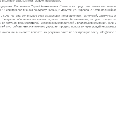
е и компьютеры, комплектующие, периферия.
 директор Овсянников Сергей Анатольевич. Связаться с представителями компании мо
-34-48 или прислав письмо по адресу 664025, г. Иркутск, ул. Бурлова, 2. Официальный са
 кто хочет оставаться в курсе всех выходящих инновационных технологий, различных д
 Ежедневно обновляющиеся новости, не оставляют без внимания, ни одно стоящее со
и от ведущих производителей, интервью руководителей и владельцев компаний, кален
телей и устройств, что значительно упрощает процесс поиска интересующей информаци
 компании, вы можете прислать их редакции сайта на электронную почту: info@ittube.r