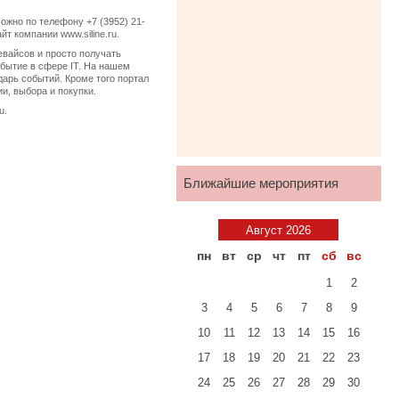
жно по телефону +7 (3952) 21-
йт компании www.siline.ru.
евайсов и просто получать
бытие в сфере IT. На нашем
дарь событий. Кроме того портал
и, выбора и покупки.
u.
Ближайшие мероприятия
Август 2026
пн
вт
ср
чт
пт
сб
вс
1
2
3
4
5
6
7
8
9
10
11
12
13
14
15
16
17
18
19
20
21
22
23
24
25
26
27
28
29
30