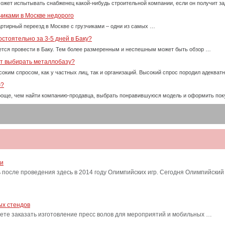
ожет испытывать снабженец какой-нибудь строительной компании, если он получит за
чиками в Москве недорого
ртирный переезд в Москве с грузчиками – одни из самых …
стоятельно за 3-5 дней в Баку?
тся провести в Баку. Тем более размеренным и неспешным может быть обзор …
ет выбирать металлобазу?
оким спросом, как у частных лиц, так и организаций. Высокий спрос породил адекват
ю?
проще, чем найти компанию-продавца, выбрать понравившуюся модель и оформить пок
ти
после проведения здесь в 2014 году Олимпийских игр. Сегодня Олимпийский
ых стендов
ете заказать изготовление пресс волов для мероприятий и мобильных …