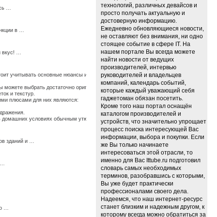
технологий, различных девайсов и
есь …
просто получать актуальную и
достоверную информацию.
Ежедневно обновляющиеся новости,
нкции в …
не оставляют без внимания, ни одно
стоящее событие в сфере IT. На
нашем портале Вы всегда можете
 вкус! …
найти новости от ведущих
производителей, интервью
стоит учитывать основные нюансы их использования, иначе по истечению времени они
руководителей и владельцев
компаний, календарь событий,
 можете выбрать достаточно оригинальные ткани, изготовленные из крапивы, конопли
которые каждый уважающий себя
ток и текстур.
гаджетоман обязан посетить.
щими плюсами для них являются:
Кроме того наш портал оснащён
здражения.
каталогом производителей и
ь в домашних условиях обычным утюгом. …
устройств, что значительно упрощает
процесс поиска интересующей Вас
информации, выбора и покупки. Если
ов зданий и …
же Вы только начинаете
интересоваться этой отрасли, то
именно для Вас Ittube.ru подготовил
 …
словарь самых необходимых
терминов, разобравшись с которыми,
Вы уже будет практически
профессионалами своего дела.
Надеемся, что наш интернет-ресурс
станет близким и надежным другом, к
мо …
которому всегда можно обратиться за