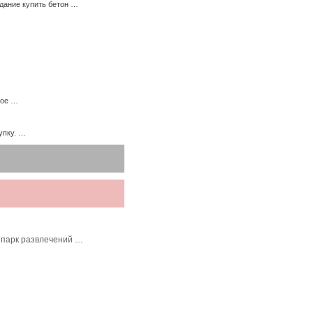
дание купить бетон …
ное …
упку. …
 парк развлечений …