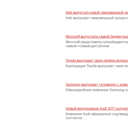
Intel выпустил новый сверхмощный ч
Intel выпускает сверхмощный процес
Microsoft выпустила самый бюджетн
Microsoft представила супербюджетн
самым «самым доступным …
Toyota выпускает свою первую водор
Корпорация Toyota выпускает свою п
Samsung выпускает телевизор с изм
Южнокорейская компания Samsung соо
Новый внедорожник Audi SQ7 получит
Компания Audi официально подтверд
состоится …