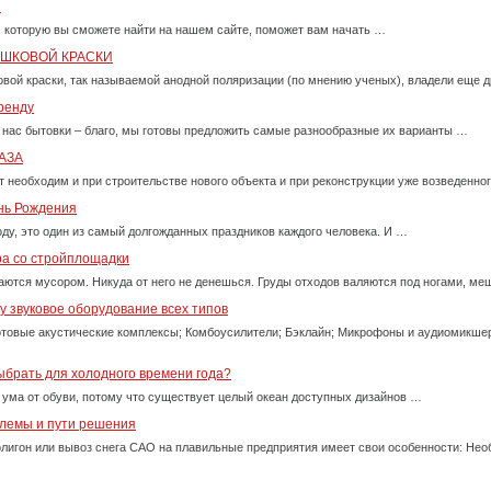
и
, которую вы сможете найти на нашем сайте, поможет вам начать …
ОШКОВОЙ КРАСКИ
вой краски, так называемой анодной поляризации (по мнению ученых), владели еще д
ренду
 нас бытовки – благо, мы готовы предложить самые разнообразные их варианты …
АЗА
т необходим и при строительстве нового объекта и при реконструкции уже возведенно
ень Рождения
оду, это один из самый долгожданных праздников каждого человека. И …
ра со стройплощадки
ются мусором. Никуда от него не денешься. Груды отходов валяются под ногами, м
 звуковое оборудование всех типов
товые акустические комплексы; Комбоусилители; Бэклайн; Микрофоны и аудиомикше
ыбрать для холодного времени года?
 ума от обуви, потому что существует целый океан доступных дизайнов …
блемы и пути решения
олигон или вывоз снега САО на плавильные предприятия имеет свои особенности: Нео