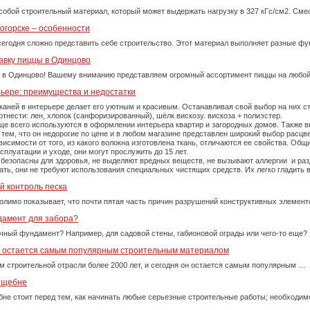
собой строительный материал, который может выдержать нагрузку в 327 кГс/см2. См
огорске – особенности
сегодня сложно представить себе строительство. Этот материал выполняет разные фу
авку пиццы в Одинцово
 в Одинцово! Вашему вниманию представляем огромный ассортимент пиццы на любой
рьере: преимущества и недостатки
каней в интерьере делает его уютным и красивым. Останавливая свой выбор на них 
тнести: лен, хлопок (санфоризированный), шёлк вискозу. вискоза + полиэстер.
е всего используются в оформлении интерьера квартир и загородных домов. Также вы
тем, что он недорогие по цене и в любом магазине представлен широкий выбор расцве
симости от того, из какого волокна изготовлена ткань, отличаются ее свойства. Об
плуатации и уходе, они могут прослужить до 15 лет.
 безопасны для здоровья, не выделяют вредных веществ, не вызывают аллергии и ра
рать, они не требуют использования специальных чистящих средств. Их легко гладит
й контроль песка
олимо показывает, что почти пятая часть причин разрушений конструктивных элемент
дамент для забора?
очный фундамент? Например, для садовой стены, габионовой ограды или чего-то еще?
у остается самым популярным строительным материалом
м строительной отрасли более 2000 лет, и сегодня он остается самым популярным …
м щебне
бне стоит перед тем, как начинать любые серьезные строительные работы; необходи