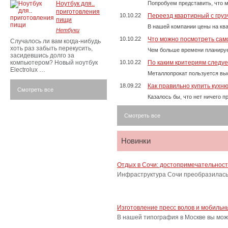
Ноутбук для..
Попробуем представить, что м
приготовления
10.10.22
Переезд квартирный с груз
пищи
В нашей компании цены на ква
Нетбуки
10.10.22
Что можно посмотреть само
Случалось ли вам когда-нибудь
хоть раз забыть перекусить,
Чем больше времени планируе
засидевшись долго за
компьютером? Новый ноутбук
10.10.22
По каким критериям следу
Electrolux …
Металлопрокат пользуется выс
18.09.22
Как правильно купить кухн
Смотреть все
Казалось бы, что нет ничего 
Смотреть все
Новинки
Отдых в Сочи: достопримечательнос
Инфраструктура Сочи преобразилась 
Изготовление пресс волов и мобильн
В нашей типография в Москве вы мож