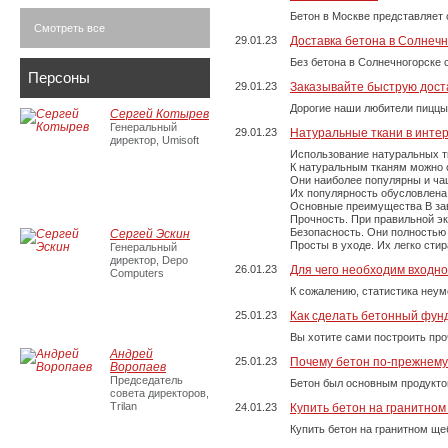
Бетон в Москве представляет 
Смотреть все
29.01.23
Доставка бетона в Солнечн
Без бетона в Солнечногорске 
Персоны
29.01.23
Заказывайте быструю дост
Дорогие наши любители пиццы
Сергей Котырев
Генеральный
29.01.23
Натуральные ткани в инте
директор, Umisoft
Использование натуральных т
К натуральным тканям можно о
Они наиболее популярны и чащ
Их популярность обусловлена 
Основные преимущества В зави
Прочность. При правильной экс
Безопасность. Они полностью
Сергей Эскин
Просты в уходе. Их легко сти
Генеральный
директор, Depo
26.01.23
Для чего необходим входно
Computers
К сожалению, статистика неум
25.01.23
Как сделать бетонный фун
Вы хотите сами построить пр
Андрей
25.01.23
Почему бетон по-прежнем
Воропаев
Председатель
Бетон был основным продукто
совета директоров,
Trilan
24.01.23
Купить бетон на гранитно
Купить бетон на гранитном ще