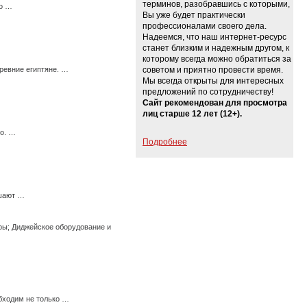
терминов, разобравшись с которыми,
мо …
Вы уже будет практически
профессионалами своего дела.
Надеемся, что наш интернет-ресурс
станет близким и надежным другом, к
которому всегда можно обратиться за
ревние египтяне. …
советом и приятно провести время.
Мы всегда открыты для интересных
предложений по сотрудничеству!
Сайт рекомендован для просмотра
лиц старше 12 лет (12+).
го. …
Подробнее
ешают …
ры; Диджейское оборудование и
бходим не только …