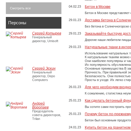
04.02.23
Бетон в Москве
Смотреть все
Бетон в Москве представляет 
29.01.23
Доставка бетона в Солнечн
Персоны
Без бетона в Солнечногорске 
Сергей Котырев
29.01.23
Заказывайте быструю дост
Генеральный
Дорогие наши любители пиццы
директор, Umisoft
29.01.23
Натуральные ткани в инте
Использование натуральных т
К натуральным тканям можно о
Они наиболее популярны и чащ
Их популярность обусловлена 
Сергей Эскин
Основные преимущества В зави
Генеральный
Прочность. При правильной экс
директор, Depo
Безопасность. Они полностью
Computers
Просты в уходе. Их легко сти
26.01.23
Для чего необходим входно
К сожалению, статистика неум
25.01.23
Как сделать бетонный фун
Андрей
Вы хотите сами построить пр
Воропаев
Председатель
25.01.23
Почему бетон по-прежнем
совета директоров,
Trilan
Бетон был основным продукто
24.01.23
Купить бетон на гранитно