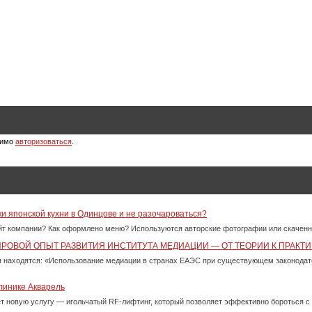
димо
авторизоваться
.
ки японской кухни в Одинцове и не разочароваться?
айт компании? Как оформлено меню? Используются авторские фотографии или скачен
ИРОВОЙ ОПЫТ РАЗВИТИЯ ИНСТИТУТА МЕДИАЦИИ — ОТ ТЕОРИИ К ПРАКТИ
 находятся: «Использование медиации в странах ЕАЭС при существующем законода
линике Акварель
ет новую услугу — игольчатый RF-лифтинг, который позволяет эффективно бороться 