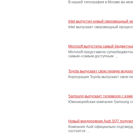
В нашей типография в Москве вы мож
Intel выпустил новый сверхмощный ч
Intel выпускает сверхмощный процес
Microsoft выпустила самый бюджетн
Microsoft представила супербюджетн
самым «самым доступным …
Toyota выпускает свою первую водор
Корпорация Toyota выпускает свою п
Samsung выпускает телевизор с изм
Южнокорейская компания Samsung соо
Новый внедорожник Audi SQ7 получит
Компания Audi официально подтверд
состоится …