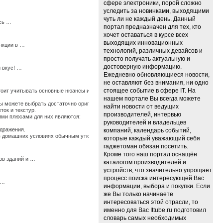
сфере электроники, порой сложно
уследить за новинками, выходящими
чуть ли не каждый день. Данный
есь …
портал предназначен для тех, кто
хочет оставаться в курсе всех
выходящих инновационных
нкции в …
технологий, различных девайсов и
просто получать актуальную и
достоверную информацию.
 вкус! …
Ежедневно обновляющиеся новости,
не оставляют без внимания, ни одно
стоящее событие в сфере IT. На
стоит учитывать основные нюансы их использования, иначе по истечению времени они
нашем портале Вы всегда можете
 можете выбрать достаточно оригинальные ткани, изготовленные из крапивы, конопли
найти новости от ведущих
ток и текстур.
производителей, интервью
щими плюсами для них являются:
руководителей и владельцев
здражения.
компаний, календарь событий,
ь в домашних условиях обычным утюгом. …
которые каждый уважающий себя
гаджетоман обязан посетить.
Кроме того наш портал оснащён
ов зданий и …
каталогом производителей и
устройств, что значительно упрощает
процесс поиска интересующей Вас
 …
информации, выбора и покупки. Если
же Вы только начинаете
интересоваться этой отрасли, то
именно для Вас Ittube.ru подготовил
словарь самых необходимых