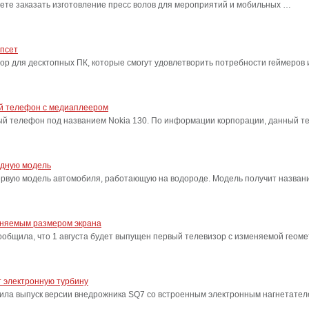
ете заказать изготовление пресс волов для мероприятий и мобильных …
ипсет
сор для десктопных ПК, которые смогут удовлетворить потребности геймеро
ый телефон с медиаплеером
ый телефон под названием Nokia 130. По информации корпорации, данный т
одную модель
ервую модель автомобиля, работающую на водороде. Модель получит название
еняемым размером экрана
бщила, что 1 августа будет выпущен первый телевизор с изменяемой геоме
 электронную турбину
ила выпуск версии внедрожника SQ7 со встроенным электронным нагнетател