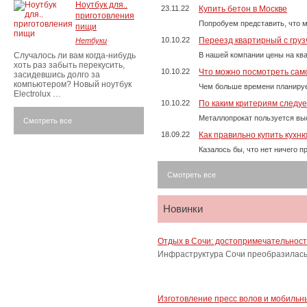
Ноутбук для..
23.11.22
Купить бетон в Москве
приготовления
Попробуем представить, что м
пищи
10.10.22
Переезд квартирный с груз
Нетбуки
Случалось ли вам когда-нибудь
В нашей компании цены на ква
хоть раз забыть перекусить,
10.10.22
Что можно посмотреть само
засидевшись долго за
компьютером? Новый ноутбук
Чем больше времени планируе
Electrolux …
10.10.22
По каким критериям следу
Металлопрокат пользуется выс
Смотреть все
18.09.22
Как правильно купить кухн
Казалось бы, что нет ничего 
Смотреть все
Новинки
Отдых в Сочи: достопримечательнос
Инфраструктура Сочи преобразилась 
Изготовление пресс волов и мобильн