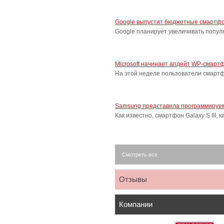
Google выпустит бюджетные смартфо
Google планирует увеличивать попу
Microsoft начинает апдейт WP-смарт
На этой неделе пользователи смарт
Samsung представила программируем
Как известно, смартфон Galaxy S III
Смотреть все
Отзывы
Компании