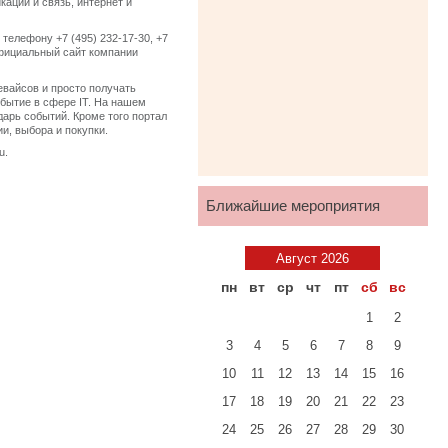
ции и связь, интернет и
елефону +7 (495) 232-17-30, +7
 Официальный сайт компании
евайсов и просто получать
бытие в сфере IT. На нашем
дарь событий. Кроме того портал
и, выбора и покупки.
u.
Ближайшие мероприятия
Август 2026
пн
вт
ср
чт
пт
сб
вс
1
2
3
4
5
6
7
8
9
10
11
12
13
14
15
16
17
18
19
20
21
22
23
24
25
26
27
28
29
30