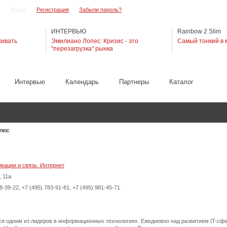
Регистрация
Забыли пароль?
ИНТЕРВЬЮ
Rainbow 2 Slim
живать
Эмилиано Лопес: Кризис - это
Самый тонкий в 
"перезагрузка" рынка
Интервью
Календарь
Партнеры
Каталог
люс
кации и связь. Интернет
, 11а
8-39-22, +7 (495) 783-91-81, +7 (495) 981-45-71
я одним из лидеров в информационных технологиях. Ежедневно над развитием IT-сфе