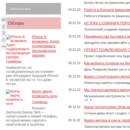
Купить бетон на гранитном ще
Смотреть все
24.01.23
Работа в Израиле ваканси
Работа в Израиле по вакансии
Обзоры
20.01.23
ИСТОКИ СОЗДАНИЯ ПОР
Технологией создания порошко
15.01.23
Преимущества бытовок в а
iPhone 6,
возможно, будет
Арендуйте или приобретайте у
поддерживать
10.01.23
ПРОЕКТ ПОДКЛЮЧЕНИЯ Г
беспроводную
зарядку
Проект подключения газа буде
Телефоны
30.12.22
Как выбрать подарок на Д
Невероятно, но
День Рождения бывает раз в г
«осведомленные источники»
уже обсуждают будущий iPhone
30.12.22
Вывоз строительного мусо
6, несмотря на то, что даже
Ремонтные работы сопровожда
пятая …
29.12.22
Мы предоставляем в аренду
Кручу, верчу,
позвонить хочу
Музыкальные инструменты; Го
т.п. У …
Телефоны
26.12.22
Какую белорусскую обувь в
Концепт
Samsung Galaxy Skin —
Осенью дамы могут сходить с
супертонкий и гибкий телефон,
который можно скрутить
29.11.22
Вывоз мусора и снега: про
практически в трубочку. …
Транспортировка мусора на п