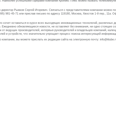
. Наиболее успешными сферами компании Кроникс Плюс можно назвать телекоммуника
директор Рыжков Сергей Игоревич. Связаться с представителями компании можно по т
 (495) 981-45-71 или прислав письмо по адресу 119180, Москва, Хвостов 1-й пер., 11а.
 кто хочет оставаться в курсе всех выходящих инновационных технологий, различных д
 Ежедневно обновляющиеся новости, не оставляют без внимания, ни одно стоящее со
и от ведущих производителей, интервью руководителей и владельцев компаний, кален
телей и устройств, что значительно упрощает процесс поиска интересующей информаци
 компании, вы можете прислать их редакции сайта на электронную почту: info@ittube.r