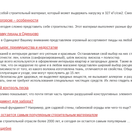
собой строительный материал, который может выдержать нагрузку в 327 кГс/см2. См
огорске – особенности
сегодня сложно представить себе строительство. Этот материал выполняет разные фу
авку пиццы в Одинцово
 в Одинцово! Вашему вниманию представляем огромный ассортимент пиццы на любой
рьере: преимущества и недостатки
каней в интерьере делает его уютным и красивым. Останавливая свой выбор на них 
тнести: лен, хлопок (санфоризированный), шёлк вискозу. вискоза + полиэстер.
е всего используются в оформлении интерьера квартир и загородных домов. Также вы
тем, что он недорогие по цене и в любом магазине представлен широкий выбор расцве
симости от того, из какого волокна изготовлена ткань, отличаются ее свойства. Об
плуатации и уходе, они могут прослужить до 15 лет.
 безопасны для здоровья, не выделяют вредных веществ, не вызывают аллергии и ра
рать, они не требуют использования специальных чистящих средств. Их легко гладит
й контроль песка
олимо показывает, что почти пятая часть причин разрушений конструктивных элемент
дамент для забора?
очный фундамент? Например, для садовой стены, габионовой ограды или чего-то еще?
у остается самым популярным строительным материалом
м строительной отрасли более 2000 лет, и сегодня он остается самым популярным …
м щебне