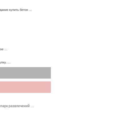
дание купить бетон …
ное …
упку. …
 парк развлечений …