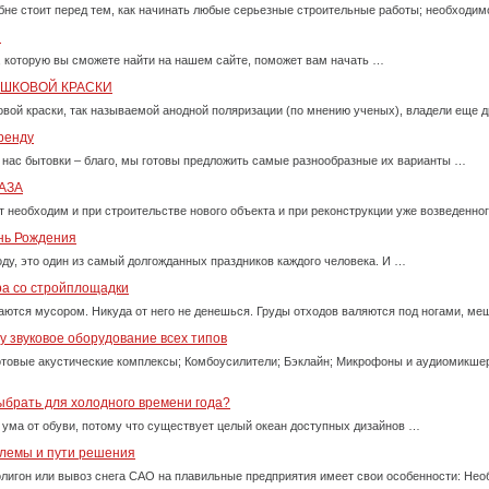
бне стоит перед тем, как начинать любые серьезные строительные работы; необходи
и
, которую вы сможете найти на нашем сайте, поможет вам начать …
ОШКОВОЙ КРАСКИ
вой краски, так называемой анодной поляризации (по мнению ученых), владели еще д
ренду
 нас бытовки – благо, мы готовы предложить самые разнообразные их варианты …
АЗА
т необходим и при строительстве нового объекта и при реконструкции уже возведенно
ень Рождения
оду, это один из самый долгожданных праздников каждого человека. И …
ра со стройплощадки
ются мусором. Никуда от него не денешься. Груды отходов валяются под ногами, м
 звуковое оборудование всех типов
товые акустические комплексы; Комбоусилители; Бэклайн; Микрофоны и аудиомикше
ыбрать для холодного времени года?
 ума от обуви, потому что существует целый океан доступных дизайнов …
блемы и пути решения
олигон или вывоз снега САО на плавильные предприятия имеет свои особенности: Нео