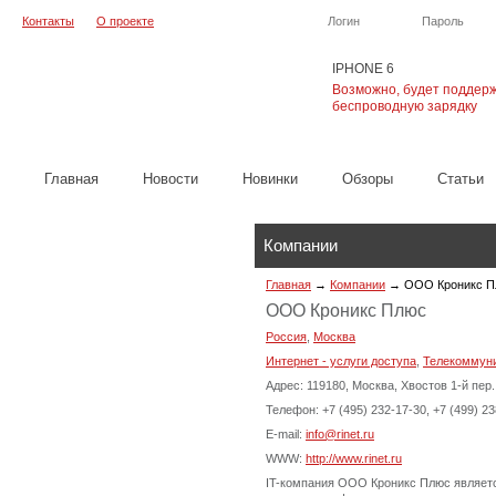
Контакты
О проекте
Логин
Пароль
IPHONE 6
Возможно, будет поддер
беспроводную зарядку
Главная
Новости
Новинки
Обзоры
Cтатьи
Компании
Главная
→
Компании
→
ООО Кроникс П
ООО Кроникс Плюс
Россия
,
Москва
Интернет - услуги доступа
,
Телекоммуни
Адрес: 119180, Москва, Хвостов 1-й пер.
Телефон: +7 (495) 232-17-30, +7 (499) 23
E-mail:
info@rinet.ru
WWW:
http://www.rinet.ru
IT-компания ООО Кроникс Плюс являетс