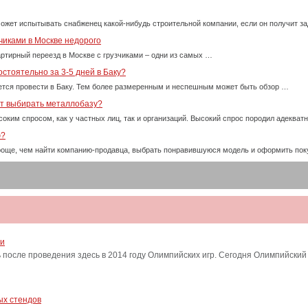
ожет испытывать снабженец какой-нибудь строительной компании, если он получит за
чиками в Москве недорого
ртирный переезд в Москве с грузчиками – одни из самых …
стоятельно за 3-5 дней в Баку?
тся провести в Баку. Тем более размеренным и неспешным может быть обзор …
ет выбирать металлобазу?
оким спросом, как у частных лиц, так и организаций. Высокий спрос породил адекват
ю?
проще, чем найти компанию-продавца, выбрать понравившуюся модель и оформить пок
ти
после проведения здесь в 2014 году Олимпийских игр. Сегодня Олимпийский
ых стендов