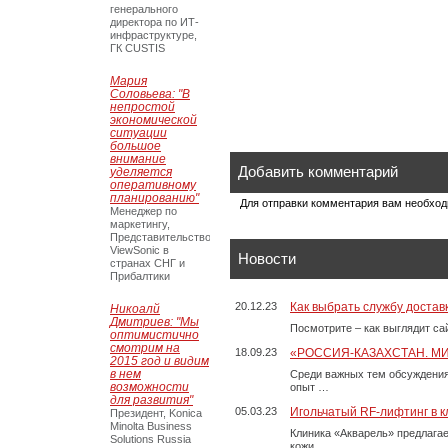
генерального
директора по ИТ-
инфраструктуре,
ГК CUSTIS
Мария
Соловьева: "В
непростой
экономической
ситуации
большое
внимание
Добавить комментарий
уделяется
оперативному
планированию"
Для отправки комментария вам необхо
Менеджер по
маркетингу,
Представительство
ViewSonic в
Новости
странах СНГ и
Прибалтики
20.12.23
Как выбрать службу достав
Никоалй
Дмитриев: "Мы
Посмотрите – как выглядит с
оптимистично
смотрим на
18.09.23
«РОССИЯ-КАЗАХСТАН. М
2015 год и видим
в нем
Среди важных тем обсуждения
возможности
опыт …
для развития"
05.03.23
Игольчатый RF-лифтинг в к
Президент, Konica
Minolta Business
Клиника «Акварель» предлага
Solutions Russia
кожи. …