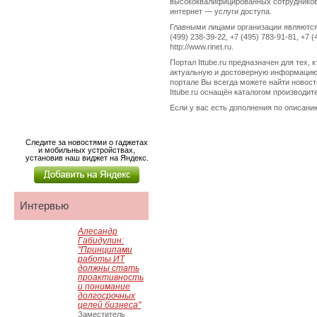
высококвалифицированных сотрудников
интернет — услуги доступа.
Главными лицами организации являются 
(499) 238-39-22, +7 (495) 783-91-81, +7
http://www.rinet.ru.
Портал Ittube.ru предназначен для тех,
актуальную и достоверную информацию.
портале Вы всегда можете найти новост
Ittube.ru оснащён каталогом производи
Если у вас есть дополнения по описанию
Следите за новостями о гаджетах
и мобильных устройствах,
установив наш виджет на Яндекс.
Интервью
Алесандр
Габидулин:
"Принципами
работы ИТ
должны стать
проактивность
и понимание
долгосрочных
целей бизнеса"
Заместитель