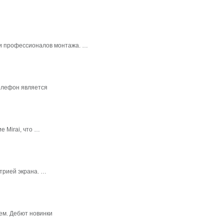
в и профессионалов монтажа. …
елефон является
 Mirai, что …
трией экрана. …
ем. Дебют новинки