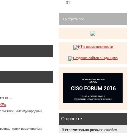
31
Смотреть все
ные из …
КЕ»
тельстве», «Международный
О проекте
с возрастными изменениями
В стремительно развивающейся