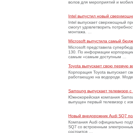
волов для мероприятий и моби
Intel выпустил новый сверхмощн
Intel выпускает сверхмощный пр
смогут удовлетворить потребно
монтажа. …
Microsoft выпустила самый бюд
Microsoft представила супербю
130. По информации корпораци
самым «самым доступным …
Toyota выпускает свою первую 
Корпорация Toyota выпускает с
работающую на водороде. Модель
Samsung выпускает телевизор 
Южнокорейская компания Samsun
выпущен первый телевизор с из
Новый внедорожник Audi SQ7 по
Компания Audi официально подт
SQ7 со встроенным электронным
состоится …