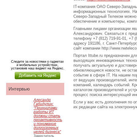
IT-компания ОАО Северо-Западны
информационных технологиях. Н
Северо-Западный Телеком можно
обеспечение и компьютеры, комп
Главными лицами организации яв
Александрович. Связаться с пре
телефону +7 (812) 719-91-01, +7 
адресу 191186, г. Санкт-Петербур
сайт компании http://www.nwteleco
Портал Ittube.ru предназначен для
выходящих инновационных технол
Следите за новостями о гаджетах
и мобильных устройствах,
получать актуальную и достове
установив наш виджет на Яндекс.
обновляющиеся новости, не оста
событие в сфере IT. На нашем по
от ведущих производителей, инт
компаний, календарь событий. Кро
Интервью
каталогом производителей и устр
процесс поиска интересующей ин
Алесандр
Если у вас есть дополнения по о
Габидулин:
их редакции сайта на электронную 
"Принципами
работы ИТ
должны стать
проактивность
и понимание
долгосрочных
целей бизнеса"
Заместитель