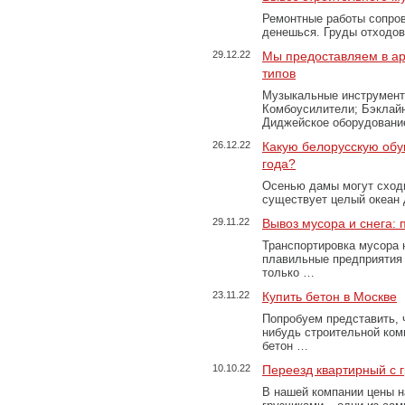
Ремонтные работы сопров
денешься. Груды отходо
29.12.22
Мы предоставляем в ар
типов
Музыкальные инструменты
Комбоусилители; Бэклай
Диджейское оборудование
26.12.22
Какую белорусскую обу
года?
Осенью дамы могут сходи
существует целый океан
29.11.22
Вывоз мусора и снега:
Транспортировка мусора 
плавильные предприятия 
только …
23.11.22
Купить бетон в Москве
Попробуем представить, 
нибудь строительной ком
бетон …
10.10.22
Переезд квартирный с 
В нашей компании цены н