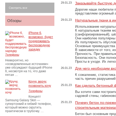
29.01.23
Заказывайте быструю д
Смотреть все
Дорогие наши любители 
представляем огромный а
29.01.23
Натуральные ткани в и
Обзоры
Использование натуральн
К натуральным тканям мо
iPhone 6,
(санфоризированный), шёл
возможно, будет
Они наиболее популярны 
поддерживать
Их популярность обусловл
беспроводную
Основные преимущества
зарядку
В зависимости от того, и
Прочность. При правильно
Телефоны
Безопасность. Они полно
Невероятно, но
Просты в уходе. Их легк
«осведомленные источники»
уже обсуждают будущий iPhone
26.01.23
Для чего необходим вх
6, несмотря на то, что даже
К сожалению, статистика
пятая …
часть причин разрушений
Кручу, верчу,
25.01.23
Как сделать бетонный 
позвонить хочу
Телефоны
Вы хотите сами построит
садовой стены, габионов
Концепт
Samsung Galaxy Skin —
25.01.23
Почему бетон по-преж
супертонкий и гибкий телефон,
строительным материа
который можно скрутить
практически в трубочку. …
Бетон был основным прод