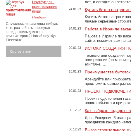
лет, и сегодня он остае
Ноутбук для..
приготовления
24.01.23
Купить бетон на грани
пищи
Купить бетон на гранитно
Нетбуки
любые серьезные строит
Случалось ли вам когда-нибудь
хоть раз забыть перекусить,
24.01.23
Работа в Израиле вака
засидевшись долго за
компьютером? Новый ноутбук
Работа в Израиле по вак
Electrolux …
сайте, поможет вам нача
20.01.23
ИСТОКИ СОЗДАНИЯ П
Смотреть все
Технологией создания по
поляризации (по мнению 
египтяне. …
15.01.23
Преимущества бытовок 
Арендуйте или приобретай
предложить самые разно
10.01.23
ПРОЕКТ ПОДКЛЮЧЕНИ
Проект подключения газа
нового объекта и при рек
30.12.22
Как выбрать подарок н
День Рождения бывает ра
праздников каждого чело
30.12.22
Вывоз строительного м