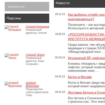
Новости
Смотреть все
20.12.23
Как выбрать службу дос
Персоны
разочароваться?
Посмотрите – как выгляд
Сергей Котырев
Используются авторские
Генеральный
директор, Umisoft
18.09.23
«РОССИЯ-КАЗАХСТАН
ИНСТИТУТА МЕДИАЦИИ
Среди важных тем обсуж
медиации в странах ЕАЭ
«Международный опыт …
Сергей Эскин
05.03.23
Игольчатый RF-лифтинг
Генеральный
директор, Depo
Клиника «Акварель» пред
Computers
лифтинг, который позвол
изменениями кожи. …
04.02.23
Бетон в Москве
Бетон в Москве представ
Андрей
Воропаев
который может выдержать
Председатель
29.01.23
Доставка бетона в Сол
совета директоров,
Trilan
Без бетона в Солнечного
строительство. Этот мат