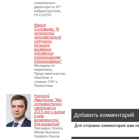
генерального
директора по ИТ-
инфраструктуре,
ГК CUSTIS
Мария
Соловьева: "В
непростой
экономической
ситуации
большое
внимание
уделяется
оперативному
планированию"
Менеджер по
маркетингу,
Представительство
ViewSonic в
странах СНГ и
Прибалтики
Никоалй
Дмитриев: "Мы
оптимистично
смотрим на
2015 год и видим
Добавить комментарий
в нем
возможности
для развития"
Для отправки комментария вам 
Президент, Konica
Minolta Business
Solutions Russia