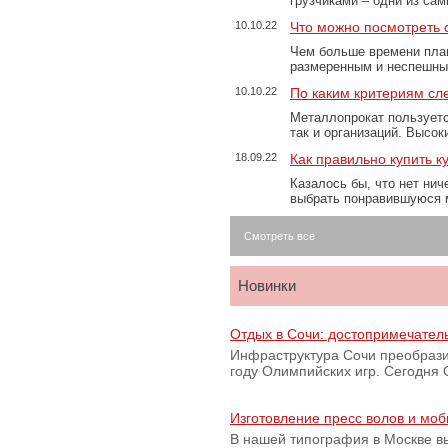
грузчиками – одни из са
10.10.22
Что можно посмотреть с
Чем больше времени план
размеренным и неспешны
10.10.22
По каким критериям сл
Металлопрокат пользуетс
так и организаций. Высо
18.09.22
Как правильно купить к
Казалось бы, что нет нич
выбрать понравившуюся 
Смотреть все
Новинки
Отдых в Сочи: достопримечател
Инфраструктура Сочи преобрази
году Олимпийских игр. Сегодня
Изготовление пресс волов и мо
В нашей типография в Москве вы