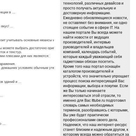
технологий, различных девайсов и
просто получать актуальную и
нкции в …
достоверную информацию.
Ежедневно обновляющиеся новости,
не оставляют без внимания, ни одно
 вкус! …
стоящее событие в сфере IT. На
нашем портале Вы всегда можете
найти новости от ведущих
стоит учитывать основные нюансы их использования, иначе по истечению времени они
производителей, интервью
руководителей и владельцев
 можете выбрать достаточно оригинальные ткани, изготовленные из крапивы, конопли
компаний, календарь событий,
ток и текстур.
щими плюсами для них являются:
которые каждый уважающий себя
гаджетоман обязан посетить.
здражения.
Кроме того наш портал оснащён
ь в домашних условиях обычным утюгом. …
каталогом производителей и
устройств, что значительно упрощает
процесс поиска интересующей Вас
ов зданий и …
информации, выбора и покупки. Если
же Вы только начинаете
интересоваться этой отрасли, то
 …
именно для Вас Ittube.ru подготовил
словарь самых необходимых
терминов, разобравшись с которыми,
Вы уже будет практически
профессионалами своего дела.
мо …
Надеемся, что наш интернет-ресурс
станет близким и надежным другом, к
которому всегда можно обратиться за