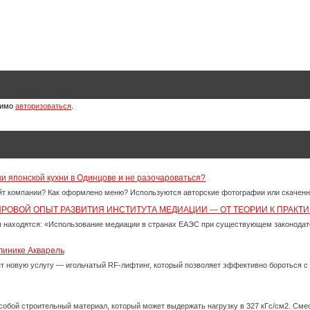
димо
авторизоваться
.
ки японской кухни в Одинцове и не разочароваться?
айт компании? Как оформлено меню? Используются авторские фотографии или скачен
ИРОВОЙ ОПЫТ РАЗВИТИЯ ИНСТИТУТА МЕДИАЦИИ — ОТ ТЕОРИИ К ПРАКТИ
 находятся: «Использование медиации в странах ЕАЭС при существующем законода
линике Акварель
ет новую услугу — игольчатый RF-лифтинг, который позволяет эффективно бороться 
собой строительный материал, который может выдержать нагрузку в 327 кГс/см2. См