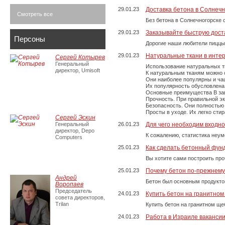
29.01.23
Доставка бетона в Солнечн
Смотреть все
Без бетона в Солнечногорске 
29.01.23
Заказывайте быструю дост
Персоны
Дорогие наши любители пиццы
29.01.23
Натуральные ткани в инте
Сергей Котырев
Генеральный
Использование натуральных т
директор, Umisoft
К натуральным тканям можно о
Они наиболее популярны и чащ
Их популярность обусловлена 
Основные преимущества В зави
Прочность. При правильной экс
Безопасность. Они полностью
Просты в уходе. Их легко сти
Сергей Эскин
Генеральный
26.01.23
Для чего необходим входно
директор, Depo
К сожалению, статистика неум
Computers
25.01.23
Как сделать бетонный фун
Вы хотите сами построить пр
25.01.23
Почему бетон по-прежнем
Андрей
Бетон был основным продукто
Воропаев
Председатель
24.01.23
Купить бетон на гранитно
совета директоров,
Trilan
Купить бетон на гранитном ще
24.01.23
Работа в Израиле ваканси