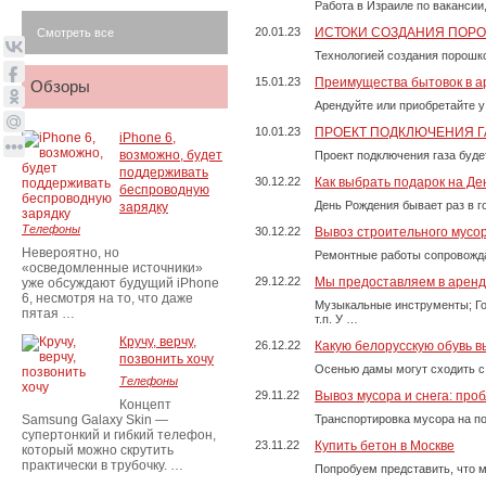
Работа в Израиле по вакансии
20.01.23
ИСТОКИ СОЗДАНИЯ ПОР
Смотреть все
Технологией создания порошко
15.01.23
Преимущества бытовок в а
Обзоры
Арендуйте или приобретайте у
10.01.23
ПРОЕКТ ПОДКЛЮЧЕНИЯ Г
iPhone 6,
возможно, будет
Проект подключения газа буде
поддерживать
30.12.22
Как выбрать подарок на Д
беспроводную
День Рождения бывает раз в г
зарядку
Телефоны
30.12.22
Вывоз строительного мусо
Невероятно, но
Ремонтные работы сопровожда
«осведомленные источники»
29.12.22
Мы предоставляем в аренду
уже обсуждают будущий iPhone
6, несмотря на то, что даже
Музыкальные инструменты; Го
пятая …
т.п. У …
Кручу, верчу,
26.12.22
Какую белорусскую обувь в
позвонить хочу
Осенью дамы могут сходить с
Телефоны
29.11.22
Вывоз мусора и снега: про
Концепт
Samsung Galaxy Skin —
Транспортировка мусора на п
супертонкий и гибкий телефон,
23.11.22
Купить бетон в Москве
который можно скрутить
практически в трубочку. …
Попробуем представить, что м