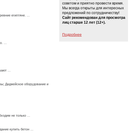
советом и приятно провести время.
Мы всегда открыты для интересных
предложений по сотрудничеству!
ревние египтяне. …
Сайт рекомендован для просмотра
лиц старше 12 лет (12+).
Подробнее
го. …
ешают …
ры; Диджейское оборудование и
бходим не только …
дание купить бетон …