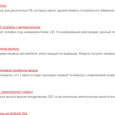
ипсет
сор для десктопных ПК, которые смогут удовлетворить потребности геймеро
ый телефон с медиаплеером
ый телефон под названием Nokia 130. По информации корпорации, данный т
одную модель
ервую модель автомобиля, работающую на водороде. Модель получит название
еняемым размером экрана
бщила, что 1 августа будет выпущен первый телевизор с изменяемой геоме
 электронную турбину
ила выпуск версии внедрожника SQ7 со встроенным электронным нагнетател
ны на Android One