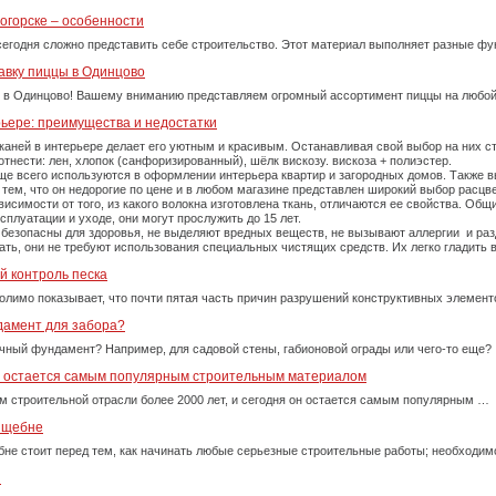
огорске – особенности
сегодня сложно представить себе строительство. Этот материал выполняет разные фу
авку пиццы в Одинцово
 в Одинцово! Вашему вниманию представляем огромный ассортимент пиццы на любой
рьере: преимущества и недостатки
каней в интерьере делает его уютным и красивым. Останавливая свой выбор на них 
тнести: лен, хлопок (санфоризированный), шёлк вискозу. вискоза + полиэстер.
е всего используются в оформлении интерьера квартир и загородных домов. Также вы
тем, что он недорогие по цене и в любом магазине представлен широкий выбор расцве
симости от того, из какого волокна изготовлена ткань, отличаются ее свойства. Об
плуатации и уходе, они могут прослужить до 15 лет.
 безопасны для здоровья, не выделяют вредных веществ, не вызывают аллергии и ра
рать, они не требуют использования специальных чистящих средств. Их легко гладит
й контроль песка
олимо показывает, что почти пятая часть причин разрушений конструктивных элемент
дамент для забора?
очный фундамент? Например, для садовой стены, габионовой ограды или чего-то еще?
у остается самым популярным строительным материалом
м строительной отрасли более 2000 лет, и сегодня он остается самым популярным …
м щебне
бне стоит перед тем, как начинать любые серьезные строительные работы; необходи
и