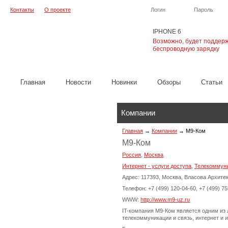
Контакты
О проекте
Логин
Пароль
IPHONE 6
Возможно, будет поддер
беспроводную зарядку
Главная
Новости
Новинки
Обзоры
Cтатьи
Компании
Главная
→
Компании
→
М9-Ком
М9-Ком
Россия
,
Москва
Интернет - услуги доступа
,
Телекоммуни
Адрес: 117393, Москва, Власова Архитек
Телефон: +7 (499) 120-04-60, +7 (499) 7
WWW:
http://www.m9-uz.ru
IT-компания М9-Ком является одним и
телекоммуникации и связь, интернет и 