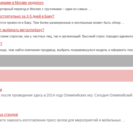
чиками в Москве недорого
ртирный переезд в Москве с грузчиками – одни из самых …
стоятельно за 3-5 дней в Баку?
тся провести в Баку. Тем более размеренным и неспешным может быть обзор …
ет выбирать металлобазу?
оким спросом, как у частных лиц, так и организаций. Высокий спрос породил адекват
ю?
проще, чем найти компанию-продавца, выбрать понравившуюся модель и оформить пок
ти
после проведения здесь в 2014 году Олимпийских игр. Сегодня Олимпийский
ых стендов
ете заказать изготовление пресс волов для мероприятий и мобильных …