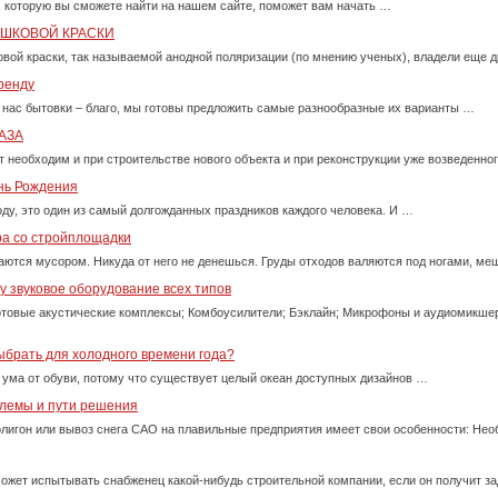
, которую вы сможете найти на нашем сайте, поможет вам начать …
ОШКОВОЙ КРАСКИ
вой краски, так называемой анодной поляризации (по мнению ученых), владели еще д
ренду
 нас бытовки – благо, мы готовы предложить самые разнообразные их варианты …
АЗА
т необходим и при строительстве нового объекта и при реконструкции уже возведенно
ень Рождения
оду, это один из самый долгожданных праздников каждого человека. И …
ра со стройплощадки
ются мусором. Никуда от него не денешься. Груды отходов валяются под ногами, м
 звуковое оборудование всех типов
товые акустические комплексы; Комбоусилители; Бэклайн; Микрофоны и аудиомикше
ыбрать для холодного времени года?
 ума от обуви, потому что существует целый океан доступных дизайнов …
блемы и пути решения
олигон или вывоз снега САО на плавильные предприятия имеет свои особенности: Нео
ожет испытывать снабженец какой-нибудь строительной компании, если он получит за