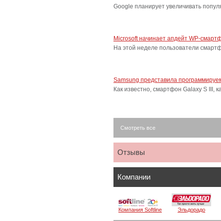
Google планирует увеличивать попу
Microsoft начинает апдейт WP-смарт
На этой неделе пользователи смарт
Samsung представила программируем
Как известно, смартфон Galaxy S III
Смотреть все
Отзывы
Компании
Компания Softline
Эльдорадо