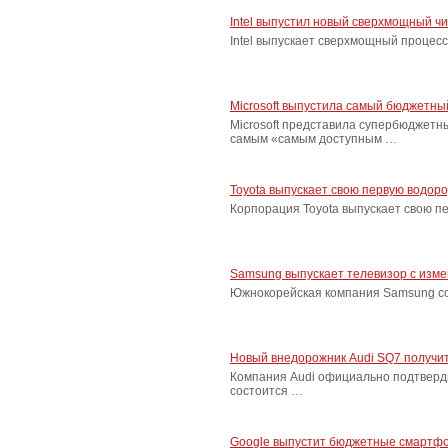
Intel выпустил новый сверхмощный ч
Intel выпускает сверхмощный процес
Microsoft выпустила самый бюджетн
Microsoft представила супербюджетн
самым «самым доступным …
Toyota выпускает свою первую водор
Корпорация Toyota выпускает свою п
Samsung выпускает телевизор с изм
Южнокорейская компания Samsung соо
Новый внедорожник Audi SQ7 получит
Компания Audi официально подтверд
состоится …
Google выпустит бюджетные смартфо