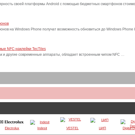
лярность своей платформы Android с помощью бюджетных смартфонов стоимо
фонов
фонов на Windows Phone получат возможность обновиться до Windows Phone
ые NFC-наклейки TecTiles
, как и другие современные аппараты, обладает встроенным чипом NFC …
Electrolux
Indesit
VESTEL
ЦИП
Digital 