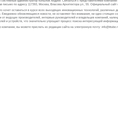
 системный администратор Копылов Андрей. Связаться с представителями компании 
лав письмо по адресу 117393, Москва, Власова Архитектора ул., 55. Официальный сайт к
 кто хочет оставаться в курсе всех выходящих инновационных технологий, различных д
 Ежедневно обновляющиеся новости, не оставляют без внимания, ни одно стоящее со
и от ведущих производителей, интервью руководителей и владельцев компаний, кален
телей и устройств, что значительно упрощает процесс поиска интересующей информаци
 компании, вы можете прислать их редакции сайта на электронную почту: info@ittube.r