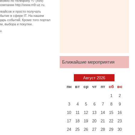
можно по телефону +7 (499)
омпании http://www.m9-uz.ru.
евайсов и просто получать
бытие в сфере IT. На нашем
дарь событий. Кроме того портал
и, выбора и покупки.
u.
Ближайшие мероприятия
Август 2026
пн
вт
ср
чт
пт
сб
вс
1
2
3
4
5
6
7
8
9
10
11
12
13
14
15
16
17
18
19
20
21
22
23
24
25
26
27
28
29
30