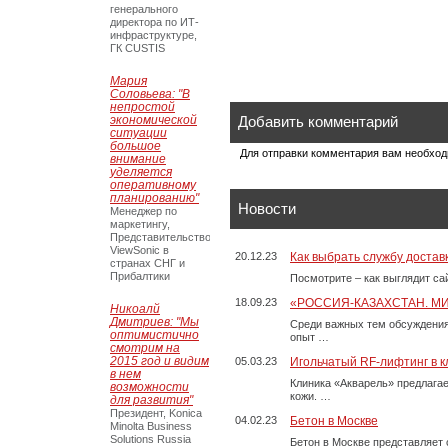
генерального
директора по ИТ-
инфраструктуре,
ГК CUSTIS
Мария
Соловьева: "В
непростой
экономической
Добавить комментарий
ситуации
большое
Для отправки комментария вам необхо
внимание
уделяется
оперативному
планированию"
Новости
Менеджер по
маркетингу,
Представительство
ViewSonic в
20.12.23
Как выбрать службу достав
странах СНГ и
Прибалтики
Посмотрите – как выглядит с
18.09.23
«РОССИЯ-КАЗАХСТАН. М
Никоалй
Дмитриев: "Мы
Среди важных тем обсуждения
оптимистично
опыт …
смотрим на
2015 год и видим
05.03.23
Игольчатый RF-лифтинг в к
в нем
Клиника «Акварель» предлага
возможности
кожи. …
для развития"
Президент, Konica
04.02.23
Бетон в Москве
Minolta Business
Solutions Russia
Бетон в Москве представляет 