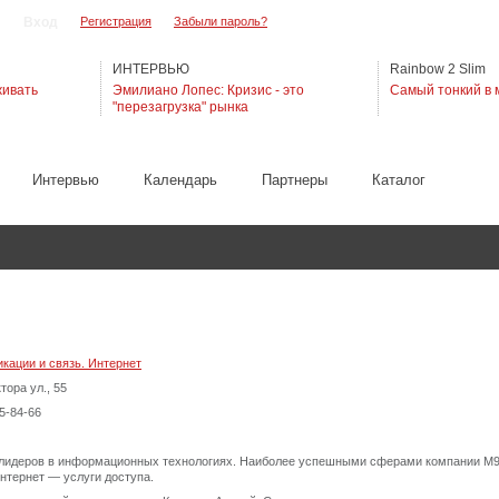
Регистрация
Забыли пароль?
ИНТЕРВЬЮ
Rainbow 2 Slim
живать
Эмилиано Лопес: Кризис - это
Самый тонкий в 
"перезагрузка" рынка
Интервью
Календарь
Партнеры
Каталог
кации и связь. Интернет
тора ул., 55
55-84-66
з лидеров в информационных технологиях. Наиболее успешными сферами компании М9
интернет — услуги доступа.