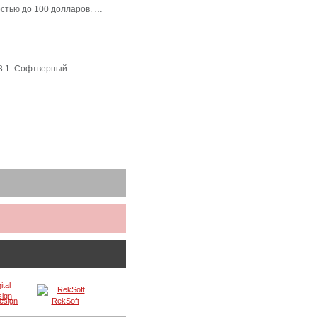
стью до 100 долларов. …
 8.1. Софтверный …
Design
RekSoft