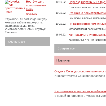
Ноутбук для..
10.10.22
Переезд квартирный с груз
приготовления
В нашей компании цены на ква
пищи
10.10.22
Что можно посмотреть само
Нетбуки
Чем больше времени планируе
Случалось ли вам когда-нибудь
хоть раз забыть перекусить,
10.10.22
По каким критериям следу
засидевшись долго за
компьютером? Новый ноутбук
Металлопрокат пользуется выс
Electrolux …
18.09.22
Как правильно купить кухн
Казалось бы, что нет ничего 
Смотреть все
Смотреть все
Новинки
Отдых в Сочи: достопримечательнос
Инфраструктура Сочи преобразилась 
Изготовление пресс волов и мобильн
В нашей типография в Москве вы мож