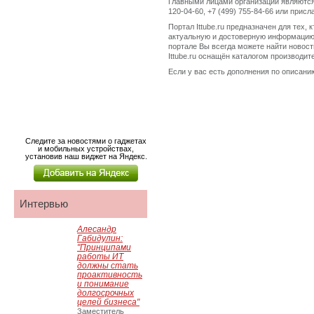
Главными лицами организации являются
120-04-60, +7 (499) 755-84-66 или прис
Портал Ittube.ru предназначен для тех,
актуальную и достоверную информацию.
портале Вы всегда можете найти новост
Ittube.ru оснащён каталогом производи
Если у вас есть дополнения по описанию
Следите за новостями о гаджетах
и мобильных устройствах,
установив наш виджет на Яндекс.
Интервью
Алесандр
Габидулин:
"Принципами
работы ИТ
должны стать
проактивность
и понимание
долгосрочных
целей бизнеса"
Заместитель