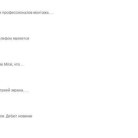
в и профессионалов монтажа. …
елефон является
 Mirai, что …
трией экрана. …
ем. Дебют новинки