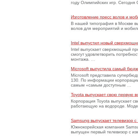
году Олимпийских игр. Сегодня
Изготовление пресс волов и мо
В нашей типография в Москве вы
волов для мероприятий и моби
Intel выпустил новый сверхмощн
Intel выпускает сверхмощный пр
смогут удовлетворить потребно
монтажа. …
Microsoft выпустила самый бюд
Microsoft представила супербю
130. По информации корпораци
самым «самым доступным …
Toyota выпускает свою первую 
Корпорация Toyota выпускает с
работающую на водороде. Модель
Samsung выпускает телевизор 
Южнокорейская компания Samsun
выпущен первый телевизор с из