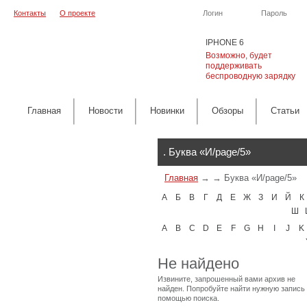
Контакты
О проекте
Логин
Пароль
IPHONE 6
Возможно, будет
поддерживать
беспроводную зарядку
Главная
Новости
Новинки
Обзоры
Cтатьи
Каталог
. Буква «И/page/5»
Главная
→
→
Буква «И/page/5»
А
Б
В
Г
Д
Е
Ж
З
И
Й
К
Ш
A
B
C
D
E
F
G
H
I
J
K
Не найдено
Извините, запрошенный вами архив не
найден. Попробуйте найти нужную запись
помощью поиска.