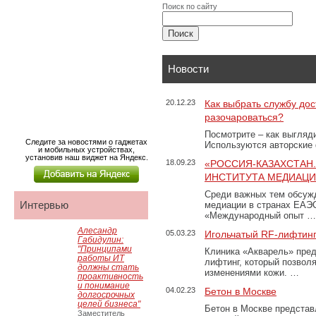
Поиск по сайту
Новости
20.12.23
Как выбрать службу дос
разочароваться?
Посмотрите – как выгляд
Следите за новостями о гаджетах
Используются авторские
и мобильных устройствах,
установив наш виджет на Яндекс.
18.09.23
«РОССИЯ-КАЗАХСТАН
ИНСТИТУТА МЕДИАЦИИ
Среди важных тем обсуж
Интервью
медиации в странах ЕАЭ
«Международный опыт …
Алесандр
05.03.23
Игольчатый RF-лифтинг
Габидулин:
"Принципами
Клиника «Акварель» пред
работы ИТ
лифтинг, который позвол
должны стать
изменениями кожи. …
проактивность
и понимание
04.02.23
Бетон в Москве
долгосрочных
целей бизнеса"
Бетон в Москве представ
Заместитель