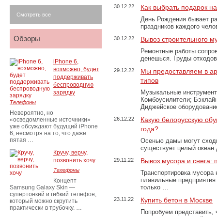
30.12.22
Как выбрать подарок н
Смотреть все
День Рождения бывает ра
праздников каждого чело
Обзоры
30.12.22
Вывоз строительного м
Ремонтные работы сопров
денешься. Груды отходо
iPhone 6,
возможно, будет
29.12.22
Мы предоставляем в ар
поддерживать
типов
беспроводную
Музыкальные инструменты
зарядку
Комбоусилители; Бэклай
Телефоны
Диджейское оборудование
Невероятно, но
26.12.22
Какую белорусскую обу
«осведомленные источники»
уже обсуждают будущий iPhone
года?
6, несмотря на то, что даже
пятая …
Осенью дамы могут сходи
существует целый океан
Кручу, верчу,
позвонить хочу
29.11.22
Вывоз мусора и снега:
Телефоны
Транспортировка мусора 
плавильные предприятия 
Концепт
только …
Samsung Galaxy Skin —
супертонкий и гибкий телефон,
23.11.22
Купить бетон в Москве
который можно скрутить
практически в трубочку. …
Попробуем представить, 