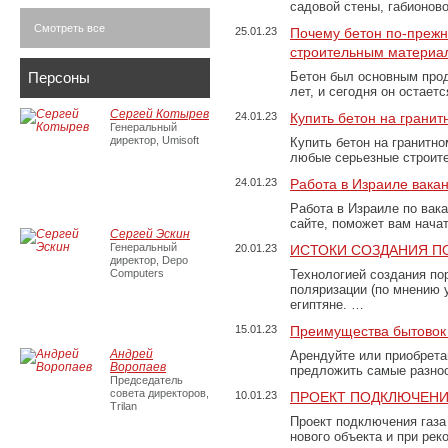
садовой стены, габионов
Смотреть все
25.01.23
Почему бетон по-преж
строительным материа
Персоны
Бетон был основным прод
лет, и сегодня он остае
Сергей Котырев
24.01.23
Купить бетон на грани
Генеральный
директор, Umisoft
Купить бетон на гранитно
любые серьезные строит
24.01.23
Работа в Израиле вака
Работа в Израиле по вак
сайте, поможет вам нача
Сергей Эскин
Генеральный
20.01.23
ИСТОКИ СОЗДАНИЯ П
директор, Depo
Computers
Технологией создания по
поляризации (по мнению 
египтяне. …
15.01.23
Преимущества бытовок 
Андрей
Арендуйте или приобретай
Воропаев
предложить самые разно
Председатель
совета директоров,
10.01.23
ПРОЕКТ ПОДКЛЮЧЕНИ
Trilan
Проект подключения газа
нового объекта и при рек