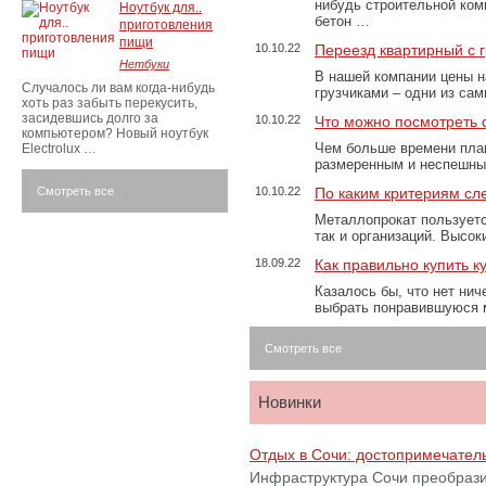
нибудь строительной ком
Ноутбук для..
бетон …
приготовления
пищи
10.10.22
Переезд квартирный с 
Нетбуки
В нашей компании цены н
Случалось ли вам когда-нибудь
грузчиками – одни из са
хоть раз забыть перекусить,
засидевшись долго за
10.10.22
Что можно посмотреть с
компьютером? Новый ноутбук
Чем больше времени план
Electrolux …
размеренным и неспешны
Смотреть все
10.10.22
По каким критериям сл
Металлопрокат пользуетс
так и организаций. Высо
18.09.22
Как правильно купить к
Казалось бы, что нет нич
выбрать понравившуюся 
Смотреть все
Новинки
Отдых в Сочи: достопримечател
Инфраструктура Сочи преобрази