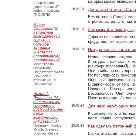
который может выдержать
генерального
директора по ИТ-
29.01.23
Доставка бетона в Сол
инфраструктуре,
ГК CUSTIS
Без бетона в Солнечного
строительство. Этот мат
Мария
Соловьева: "В
29.01.23
Заказывайте быструю д
непростой
экономической
Дорогие наши любители 
ситуации
представляем огромный а
большое
внимание
29.01.23
Натуральные ткани в и
уделяется
оперативному
Использование натуральн
планированию"
К натуральным тканям мо
Менеджер по
(санфоризированный), шёл
маркетингу,
Они наиболее популярны 
Представительство
Их популярность обусловл
ViewSonic в
Основные преимущества
странах СНГ и
Прибалтики
В зависимости от того, и
Прочность. При правильно
Безопасность. Они полно
Никоалй
Дмитриев: "Мы
Просты в уходе. Их легк
оптимистично
смотрим на
26.01.23
Для чего необходим вх
2015 год и видим
К сожалению, статистика
в нем
возможности
часть причин разрушений
для развития"
Президент, Konica
25.01.23
Как сделать бетонный 
Minolta Business
Вы хотите сами построит
Solutions Russia