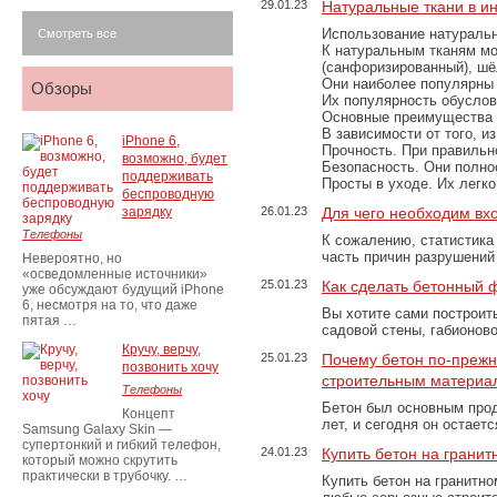
29.01.23
Натуральные ткани в и
Использование натуральн
Смотреть все
К натуральным тканям мо
(санфоризированный), шёл
Они наиболее популярны 
Обзоры
Их популярность обусловл
Основные преимущества
В зависимости от того, и
iPhone 6,
Прочность. При правильно
возможно, будет
Безопасность. Они полно
поддерживать
Просты в уходе. Их легк
беспроводную
зарядку
26.01.23
Для чего необходим вх
Телефоны
К сожалению, статистика
часть причин разрушений
Невероятно, но
«осведомленные источники»
25.01.23
Как сделать бетонный 
уже обсуждают будущий iPhone
6, несмотря на то, что даже
Вы хотите сами построит
пятая …
садовой стены, габионов
Кручу, верчу,
25.01.23
Почему бетон по-преж
позвонить хочу
строительным материа
Телефоны
Бетон был основным прод
Концепт
лет, и сегодня он остае
Samsung Galaxy Skin —
супертонкий и гибкий телефон,
24.01.23
Купить бетон на грани
который можно скрутить
практически в трубочку. …
Купить бетон на гранитно