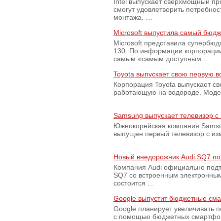
Intel выпускает сверхмощный пр
смогут удовлетворить потребно
монтажа. …
Microsoft выпустила самый бюд
Microsoft представила супербю
130. По информации корпораци
самым «самым доступным …
Toyota выпускает свою первую 
Корпорация Toyota выпускает с
работающую на водороде. Модель
Samsung выпускает телевизор 
Южнокорейская компания Samsun
выпущен первый телевизор с из
Новый внедорожник Audi SQ7 по
Компания Audi официально подт
SQ7 со встроенным электронным
состоится …
Google выпустит бюджетные сма
Google планирует увеличивать 
с помощью бюджетных смартфон