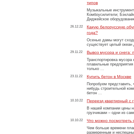
типов
Музыкальные инструменты
Комбоусилители; Бэклай
Диджейское оборудование
26.12.22
Какую белорусскую обу
года?
Осенью дамы могут сходи
существует целый океан
29.11.22
Вывоз мусора и снега:
Транспортировка мусора 
плавильные предприятия 
только …
23.11.22
Купить бетон в Москве
Попробуем представить, 
нибудь строительной ком
бетон …
10.10.22
Переезд квартирный с 
В нашей компании цены н
грузчиками – одни из са
10.10.22
Что можно посмотреть с
Чем больше времени план
размеренным и неспешны