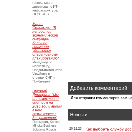
генерального
директора по ИТ-
инфраструктуре,
ГК CUSTIS
Мария
Соловьева: "В
непростой
экономической
ситуации
большое
внимание
уделяется
оперативному
планированию"
Менеджер по
маркетингу,
Представительство
ViewSonic в
странах СНГ и
Прибалтики
Добавить комментарий
Никоалй
Дмитриев: "Мы
Для отправки комментария вам 
оптимистично
смотрим на
2015 год и видим
в нем
возможности
Новости
для развития"
Президент, Konica
Minolta Business
20.12.23
Как выбрать службу дос
Solutions Russia