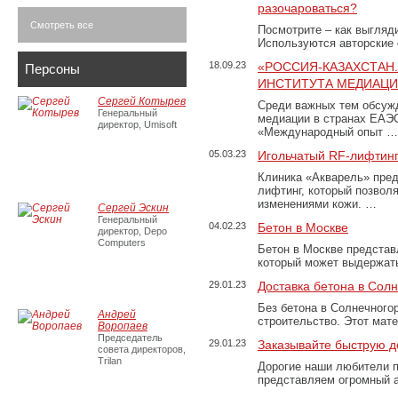
разочароваться?
Смотреть все
Посмотрите – как выгляд
Используются авторские
18.09.23
«РОССИЯ-КАЗАХСТАН
Персоны
ИНСТИТУТА МЕДИАЦИИ
Сергей Котырев
Среди важных тем обсуж
Генеральный
медиации в странах ЕАЭ
директор, Umisoft
«Международный опыт …
05.03.23
Игольчатый RF-лифтинг
Клиника «Акварель» пред
лифтинг, который позвол
изменениями кожи. …
Сергей Эскин
Генеральный
04.02.23
Бетон в Москве
директор, Depo
Computers
Бетон в Москве представ
который может выдержать
29.01.23
Доставка бетона в Сол
Без бетона в Солнечного
Андрей
строительство. Этот мат
Воропаев
Председатель
29.01.23
Заказывайте быструю д
совета директоров,
Trilan
Дорогие наши любители 
представляем огромный а