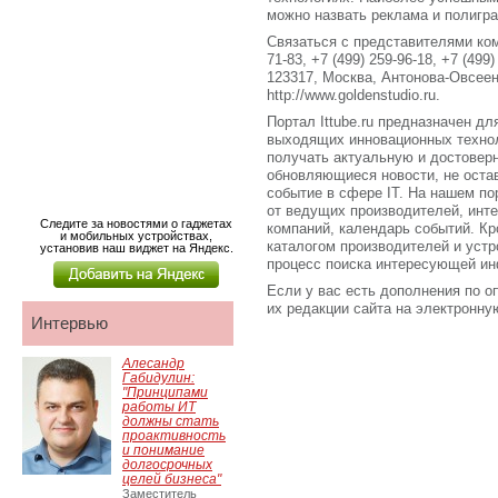
можно назвать реклама и полигра
Связаться с представителями ком
71-83, +7 (499) 259-96-18, +7 (49
123317, Москва, Антонова-Овсеен
http://www.goldenstudio.ru.
Портал Ittube.ru предназначен для
выходящих инновационных технол
получать актуальную и достове
обновляющиеся новости, не оста
событие в сфере IT. На нашем по
от ведущих производителей, инт
Следите за новостями о гаджетах
компаний, календарь событий. Кро
и мобильных устройствах,
каталогом производителей и устр
установив наш виджет на Яндекс.
процесс поиска интересующей ин
Если у вас есть дополнения по о
их редакции сайта на электронную 
Интервью
Алесандр
Габидулин:
"Принципами
работы ИТ
должны стать
проактивность
и понимание
долгосрочных
целей бизнеса"
Заместитель