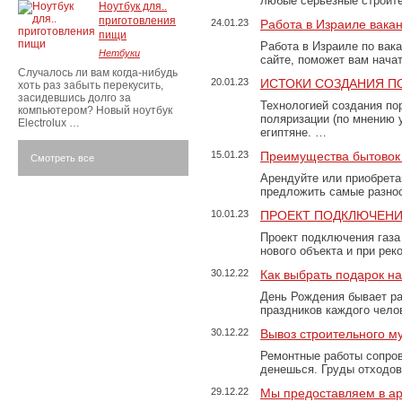
любые серьезные строит
Ноутбук для..
приготовления
24.01.23
Работа в Израиле вака
пищи
Работа в Израиле по вак
Нетбуки
сайте, поможет вам нача
Случалось ли вам когда-нибудь
20.01.23
ИСТОКИ СОЗДАНИЯ П
хоть раз забыть перекусить,
засидевшись долго за
Технологией создания по
компьютером? Новый ноутбук
поляризации (по мнению 
Electrolux …
египтяне. …
15.01.23
Преимущества бытовок 
Смотреть все
Арендуйте или приобретай
предложить самые разно
10.01.23
ПРОЕКТ ПОДКЛЮЧЕНИ
Проект подключения газа
нового объекта и при рек
30.12.22
Как выбрать подарок н
День Рождения бывает ра
праздников каждого чело
30.12.22
Вывоз строительного м
Ремонтные работы сопров
денешься. Груды отходо
29.12.22
Мы предоставляем в ар