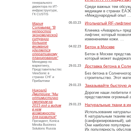
генерального
Среди важных тем обсуж
директора по ИТ-
инфраструктуре,
медиации в странах ЕАЭ
ГК CUSTIS
«Международный опыт …
05.03.23
Игольчатый RF-лифтинг
Мария
Соловьева: "В
Клиника «Акварель» пред
непростой
лифтинг, который позвол
экономической
ситуации
изменениями кожи. …
большое
внимание
04.02.23
Бетон в Москве
уделяется
Бетон в Москве представ
оперативному
планированию"
который может выдержать
Менеджер по
маркетингу,
29.01.23
Доставка бетона в Сол
Представительство
Без бетона в Солнечного
ViewSonic в
странах СНГ и
строительство. Этот мат
Прибалтики
29.01.23
Заказывайте быструю д
Никоалй
Дорогие наши любители 
Дмитриев: "Мы
представляем огромный а
оптимистично
смотрим на
29.01.23
Натуральные ткани в и
2015 год и видим
в нем
Использование натуральн
возможности
К натуральным тканям мо
для развития"
(санфоризированный), шёл
Президент, Konica
Minolta Business
Они наиболее популярны 
Solutions Russia
Их популярность обусловл