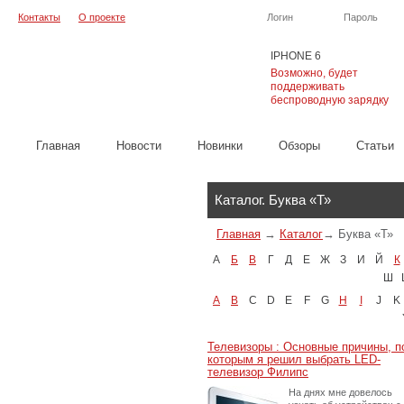
Контакты
О проекте
Логин
Пароль
IPHONE 6
Возможно, будет
поддерживать
беспроводную зарядку
Главная
Новости
Новинки
Обзоры
Cтатьи
Каталог
Каталог. Буква «Т»
Главная
→
Каталог
→
Буква «Т»
А
Б
В
Г
Д
Е
Ж
З
И
Й
К
Ш
A
B
C
D
E
F
G
H
I
J
K
Телевизоры : Основные причины, п
которым я решил выбрать LED-
телевизор Филипс
На днях мне довелось