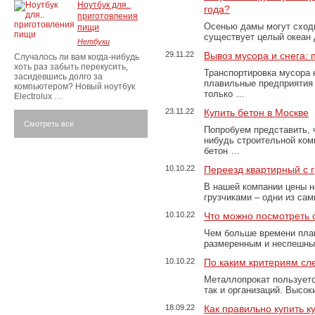
Ноутбук для..
года?
приготовления
Осенью дамы могут сходи
пищи
существует целый океан
Нетбуки
29.11.22
Вывоз мусора и снега:
Случалось ли вам когда-нибудь
хоть раз забыть перекусить,
Транспортировка мусора 
засидевшись долго за
плавильные предприятия 
компьютером? Новый ноутбук
только …
Electrolux …
23.11.22
Купить бетон в Москве
Смотреть все
Попробуем представить, 
нибудь строительной ком
бетон …
10.10.22
Переезд квартирный с 
В нашей компании цены н
грузчиками – одни из са
10.10.22
Что можно посмотреть с
Чем больше времени план
размеренным и неспешны
10.10.22
По каким критериям сл
Металлопрокат пользуетс
так и организаций. Высо
18.09.22
Как правильно купить к