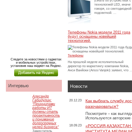
узнать об устройствах с
технологией LED, иначе
говоря, со светодиодной
подсветкой. …
Телефоны Nokia модели 2011 года
будут оснащены новейшей
технологией.
Телефоны
Следите за новостями о гаджетах
На прошлой неделе исполнительный
и мобильных устройствах,
установив наш виджет на Яндекс.
директор по маркетингу компании Nokia,
Анси Ванйоки (Anssi Vanjoki) заявил, что 
Интервью
Новости
Алесандр
Габидулин:
20.12.23
Как выбрать службу дос
"Принципами
разочароваться?
работы ИТ
должны стать
Посмотрите – как выгляд
проактивность
Используются авторские
и понимание
долгосрочных
18.09.23
«РОССИЯ-КАЗАХСТАН
целей бизнеса"
Заместитель
ИНСТИТУТА МЕДИАЦИИ