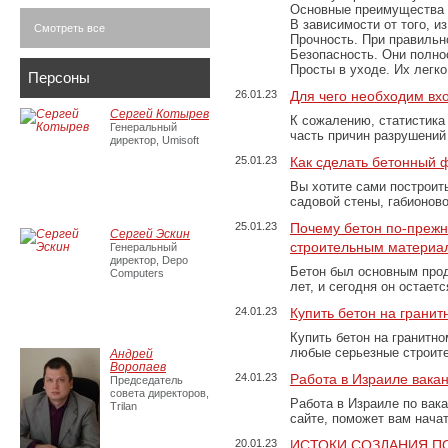
Основные преимущества
В зависимости от того, и
Смотреть все
Прочность. При правильно
Безопасность. Они полно
Просты в уходе. Их легк
Персоны
26.01.23
Для чего необходим вх
Сергей Котырев
К сожалению, статистика
Генеральный
часть причин разрушений
директор, Umisoft
25.01.23
Как сделать бетонный 
Вы хотите сами построит
садовой стены, габионов
25.01.23
Почему бетон по-преж
Сергей Эскин
строительным материа
Генеральный
директор, Depo
Бетон был основным прод
Computers
лет, и сегодня он остае
24.01.23
Купить бетон на грани
Купить бетон на гранитно
любые серьезные строит
Андрей
Воропаев
24.01.23
Работа в Израиле вака
Председатель
совета директоров,
Работа в Израиле по вак
Trilan
сайте, поможет вам нача
20.01.23
ИСТОКИ СОЗДАНИЯ П