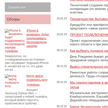
Технологией создания по
Смотреть все
поляризации (по мнению 
египтяне. …
15.01.23
Преимущества бытовок 
Обзоры
Арендуйте или приобретай
предложить самые разно
iPhone 6,
возможно, будет
10.01.23
ПРОЕКТ ПОДКЛЮЧЕНИ
поддерживать
Проект подключения газа
беспроводную
нового объекта и при рек
зарядку
30.12.22
Как выбрать подарок н
Телефоны
Невероятно, но
День Рождения бывает ра
«осведомленные источники»
праздников каждого чело
уже обсуждают будущий iPhone
6, несмотря на то, что даже
30.12.22
Вывоз строительного м
пятая …
Ремонтные работы сопров
Кручу, верчу,
денешься. Груды отходо
позвонить хочу
29.12.22
Мы предоставляем в ар
Телефоны
типов
Концепт
Музыкальные инструменты
Samsung Galaxy Skin —
Комбоусилители; Бэклай
супертонкий и гибкий телефон,
который можно скрутить
Диджейское оборудование
практически в трубочку. …
26.12.22
Какую белорусскую обу