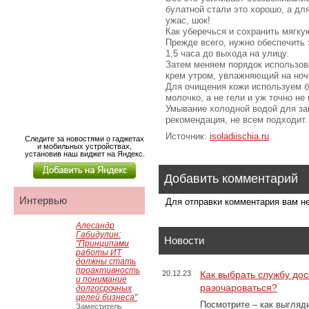
булатной стали это хорошо, а дл
ужас, шок!
Как уберечься и сохранить мягк
Прежде всего, нужно обеспечить 
1,5 часа до выхода на улицу.
Затем меняем порядок использов
крем утром, увлажняющий на ноч
Для очищения кожи используем б
молочко, а не гели и уж точно не
Умывание холодной водой для за
рекомендация, не всем подходит.
Источник:
isoladiischia.ru
Следите за новостями о гаджетах
и мобильных устройствах,
установив наш виджет на Яндекс.
Добавить комментарий
Интервью
Для отправки комментария вам 
Алесандр
Габидулин:
Новости
"Принципами
работы ИТ
должны стать
проактивность
20.12.23
Как выбрать службу дос
и понимание
разочароваться?
долгосрочных
целей бизнеса"
Посмотрите – как выгляд
Заместитель