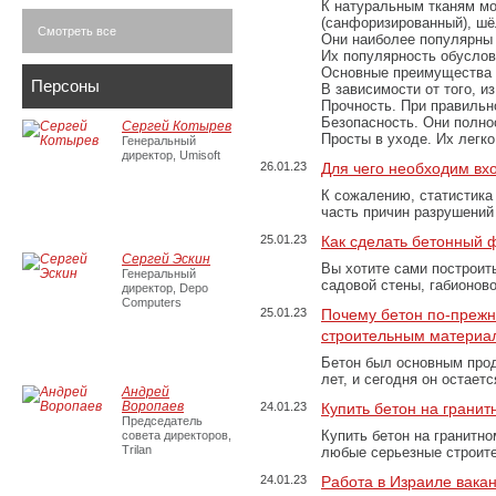
К натуральным тканям мо
(санфоризированный), шёл
Смотреть все
Они наиболее популярны 
Их популярность обусловл
Основные преимущества
Персоны
В зависимости от того, и
Прочность. При правильно
Безопасность. Они полно
Сергей Котырев
Просты в уходе. Их легк
Генеральный
директор, Umisoft
26.01.23
Для чего необходим вх
К сожалению, статистика
часть причин разрушений
25.01.23
Как сделать бетонный 
Сергей Эскин
Вы хотите сами построит
Генеральный
садовой стены, габионов
директор, Depo
Computers
25.01.23
Почему бетон по-преж
строительным материа
Бетон был основным прод
лет, и сегодня он остае
Андрей
Воропаев
24.01.23
Купить бетон на грани
Председатель
Купить бетон на гранитно
совета директоров,
Trilan
любые серьезные строит
24.01.23
Работа в Израиле вака