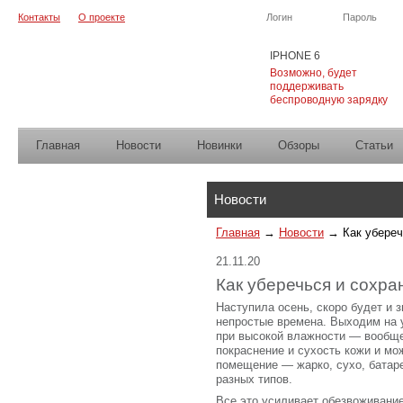
Контакты
О проекте
Логин
Пароль
IPHONE 6
Возможно, будет
поддерживать
беспроводную зарядку
Главная
Новости
Новинки
Обзоры
Cтатьи
Каталог
Новости
Главная
→
Новости
→
Как убере
21.11.20
Как уберечься и сохра
Наступила осень, скоро будет и 
непростые времена. Выходим на 
при высокой влажности — вообщ
покраснение и сухость кожи и м
помещение — жарко, сухо, батар
разных типов.
Все это усиливает обезвоживание