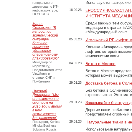
Используются авторские
генерального
директора по ИТ-
18.09.23
«РОССИЯ-КАЗАХСТАН
инфраструктуре,
ГК CUSTIS
ИНСТИТУТА МЕДИАЦИИ
Среди важных тем обсуж
Мария
медиации в странах ЕАЭ
Соловьева: "В
непростой
«Международный опыт …
экономической
ситуации
05.03.23
Игольчатый RF-лифтинг
большое
внимание
Клиника «Акварель» пред
уделяется
лифтинг, который позвол
оперативному
изменениями кожи. …
планированию"
Менеджер по
04.02.23
Бетон в Москве
маркетингу,
Представительство
Бетон в Москве представ
ViewSonic в
который может выдержать
странах СНГ и
Прибалтики
29.01.23
Доставка бетона в Сол
Без бетона в Солнечного
Никоалй
строительство. Этот мат
Дмитриев: "Мы
оптимистично
29.01.23
Заказывайте быструю д
смотрим на
2015 год и видим
Дорогие наши любители 
в нем
возможности
представляем огромный а
для развития"
29.01.23
Натуральные ткани в и
Президент, Konica
Minolta Business
Использование натуральн
Solutions Russia