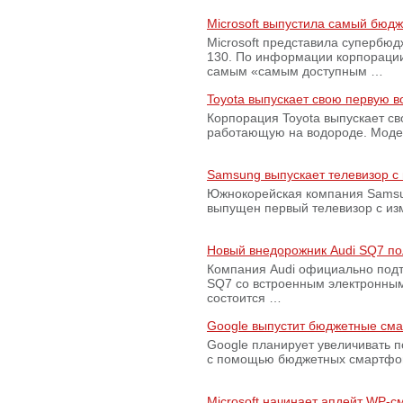
Microsoft выпустила самый бюд
Microsoft представила супербю
130. По информации корпораци
самым «самым доступным …
Toyota выпускает свою первую 
Корпорация Toyota выпускает с
работающую на водороде. Модель
Samsung выпускает телевизор 
Южнокорейская компания Samsun
выпущен первый телевизор с из
Новый внедорожник Audi SQ7 по
Компания Audi официально подт
SQ7 со встроенным электронным
состоится …
Google выпустит бюджетные сма
Google планирует увеличивать 
с помощью бюджетных смартфон
Microsoft начинает апдейт WP-