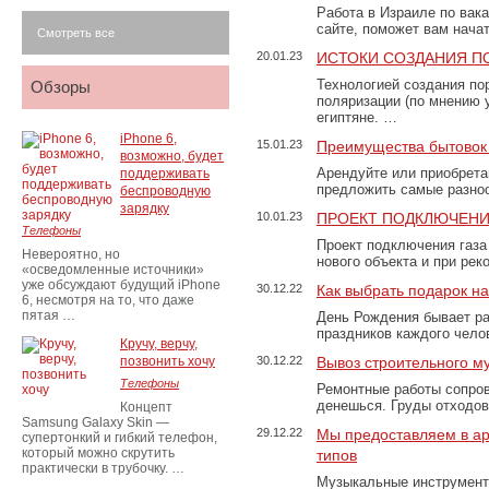
Работа в Израиле по вак
сайте, поможет вам нача
Смотреть все
20.01.23
ИСТОКИ СОЗДАНИЯ П
Технологией создания по
Обзоры
поляризации (по мнению 
египтяне. …
iPhone 6,
15.01.23
Преимущества бытовок 
возможно, будет
Арендуйте или приобретай
поддерживать
предложить самые разно
беспроводную
зарядку
10.01.23
ПРОЕКТ ПОДКЛЮЧЕНИ
Телефоны
Проект подключения газа
Невероятно, но
нового объекта и при рек
«осведомленные источники»
уже обсуждают будущий iPhone
30.12.22
Как выбрать подарок н
6, несмотря на то, что даже
пятая …
День Рождения бывает ра
праздников каждого чело
Кручу, верчу,
позвонить хочу
30.12.22
Вывоз строительного м
Телефоны
Ремонтные работы сопров
денешься. Груды отходо
Концепт
Samsung Galaxy Skin —
29.12.22
Мы предоставляем в ар
супертонкий и гибкий телефон,
который можно скрутить
типов
практически в трубочку. …
Музыкальные инструменты