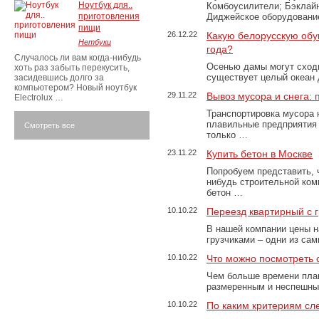
Ноутбук для..
Комбоусилители; Бэклай
приготовления
Диджейское оборудование
пищи
26.12.22
Какую белорусскую обу
Нетбуки
года?
Случалось ли вам когда-нибудь
Осенью дамы могут сходи
хоть раз забыть перекусить,
существует целый океан
засидевшись долго за
компьютером? Новый ноутбук
29.11.22
Вывоз мусора и снега:
Electrolux …
Транспортировка мусора 
плавильные предприятия 
Смотреть все
только …
23.11.22
Купить бетон в Москве
Попробуем представить, 
нибудь строительной ком
бетон …
10.10.22
Переезд квартирный с 
В нашей компании цены н
грузчиками – одни из са
10.10.22
Что можно посмотреть с
Чем больше времени план
размеренным и неспешны
10.10.22
По каким критериям сл