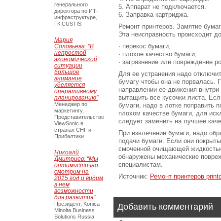
генерального
5. Аппарат не подключается.
директора по ИТ-
6. Заправка картриджа.
инфраструктуре,
ГК CUSTIS
Ремонт принтеров. Замятие бума
Эта неисправность происходит до
Мария
· перекос бумаги,
Соловьева: "В
непростой
· плохое качество бумаги,
экономической
· загрязнение или повреждение р
ситуации
большое
Для ее устранения надо отключить
внимание
бумагу чтобы она не порвалась. 
уделяется
направлении ее движения внутри 
оперативному
вытащить все кусочки листа. Ес
планированию"
Менеджер по
бумаги, надо в лотке поправить п
маркетингу,
плохом качестве бумаги, для ис
Представительство
следует заменить на лучшее каче
ViewSonic в
странах СНГ и
При извлечении бумаги, надо обр
Прибалтики
подачи бумаги. Если они покрыты
смоченной очищающей жидкостью
Никоалй
обнаружены механические повреж
Дмитриев: "Мы
специалистам.
оптимистично
смотрим на
Источник:
Ремонт принтеров print
2015 год и видим
в нем
возможности
для развития"
Президент, Konica
Добавить комментарий
Minolta Business
Solutions Russia