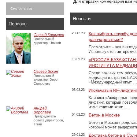
Для отправки комментария вам 
Смотреть все
Новости
Персоны
20.12.23
Как выбрать службу дос
Сергей Котырев
Генеральный
разочароваться?
директор, Umisoft
Посмотрите – как выгляд
Используются авторские
18.09.23
«РОССИЯ-КАЗАХСТАН
ИНСТИТУТА МЕДИАЦИИ
Сергей Эскин
Среди важных тем обсуж
Генеральный
медиации в странах ЕАЭ
директор, Depo
«Международный опыт …
Computers
05.03.23
Игольчатый RF-лифтинг
Клиника «Акварель» пред
лифтинг, который позвол
изменениями кожи. …
Андрей
Воропаев
04.02.23
Бетон в Москве
Председатель
совета директоров,
Бетон в Москве представ
Trilan
который может выдержать
29.01.23
Доставка бетона в Сол