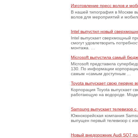
Изготовление пресс волов и мо
В нашей типография в Москве вы
волов для мероприятий и моби
Intel выпустил новый сверхмощн
Intel выпускает сверхмощный пр
смогут удовлетворить потребно
монтажа. …
Microsoft выпустила самый бюд
Microsoft представила супербю
130. По информации корпораци
самым «самым доступным …
Toyota выпускает свою первую 
Корпорация Toyota выпускает с
работающую на водороде. Модель
Samsung выпускает телевизор 
Южнокорейская компания Samsun
выпущен первый телевизор с из
Новый внедорожник Audi SQ7 по