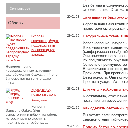
Без бетона в Солнечного
Смотреть все
строительство. Этот мат
29.01.23
Заказывайте быструю д
Обзоры
Дорогие наши любители 
представляем огромный а
29.01.23
Натуральные ткани в и
iPhone 6,
возможно, будет
Использование натуральн
поддерживать
К натуральным тканям мо
беспроводную
(санфоризированный), шёл
зарядку
Они наиболее популярны 
Их популярность обусловл
Телефоны
Основные преимущества
Невероятно, но
В зависимости от того, и
«осведомленные источники»
Прочность. При правильно
уже обсуждают будущий iPhone
Безопасность. Они полно
6, несмотря на то, что даже
Просты в уходе. Их легк
пятая …
26.01.23
Для чего необходим вх
Кручу, верчу,
позвонить хочу
К сожалению, статистика
часть причин разрушений
Телефоны
Концепт
25.01.23
Как сделать бетонный 
Samsung Galaxy Skin —
супертонкий и гибкий телефон,
Вы хотите сами построит
который можно скрутить
садовой стены, габионов
практически в трубочку. …
25.01.23
Почему бетон по-преж