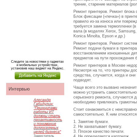
трение, старение материалов (рол
Ремонт принтеров. Ремонт блока
Блок фиксации («печка») в принт
правило из-за износа или повреж
требуется замена термопленки (в
вала (в моделях Xerox, Samsung, B
Konica Minolta, Epson и др.)
Ремонт принтеров. Ремонт систе
Ремонт подачи бумаги в принтера
восстановлением изношенных дет
предметов на пути прохождения б
Следите за новостями о гаджетах
и мобильных устройствах,
Ремонт принтеров в Москве недо
установив наш виджет на Яндекс.
Несмотря на то, что принтеры до
средства, случается, когда и он
подводят.
Чаще всего это вызвано незначи
Интервью
можно устранить самостоятельно
серьезного ремонта, случаются д
Алесандр
необходимо привлекать грамотны
Габидулин:
"Принципами
Стоит ознакомиться с неисправно
работы ИТ
самостоятельно. К ним относятся
должны стать
проактивность
1. Замятие бумаги.
и понимание
2. Не захватывает бумагу.
долгосрочных
3. Плохое качество печати.
целей бизнеса"
Заместитель
4. Не определяется картридж.