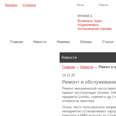
Контакты
О проекте
Логин
Пароль
IPHONE 6
Возможно, будет
поддерживать
беспроводную зарядку
Главная
Новости
Новинки
Обзоры
Cтатьи
Каталог
Новости
Главная
→
Новости
→
Ремонт и 
14.11.20
Ремонт и обслуживани
Ремонт механической части прин
правил эксплуатации техники. Не
предметы (скобы, скрепки и др.)
элементов принтера.
Очень часто пользователи непра
некорректно устанавливают карт
принтера и МФУ выходят из строя