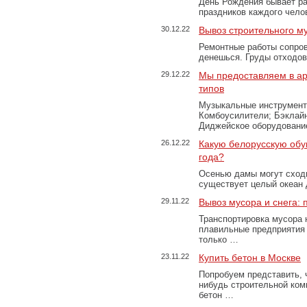
День Рождения бывает ра
праздников каждого чело
30.12.22
Вывоз строительного м
Ремонтные работы сопров
денешься. Груды отходо
29.12.22
Мы предоставляем в ар
типов
Музыкальные инструменты
Комбоусилители; Бэклай
Диджейское оборудование
26.12.22
Какую белорусскую обу
года?
Осенью дамы могут сходи
существует целый океан
29.11.22
Вывоз мусора и снега:
Транспортировка мусора 
плавильные предприятия 
только …
23.11.22
Купить бетон в Москве
Попробуем представить, 
нибудь строительной ком
бетон …