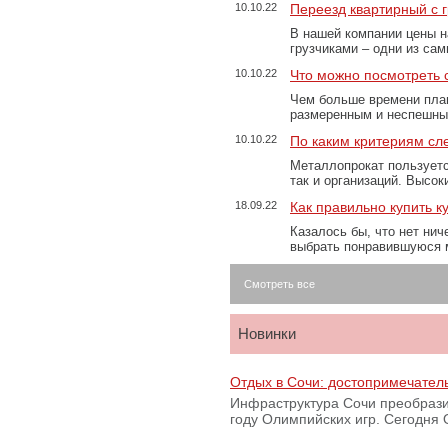
10.10.22
Переезд квартирный с 
В нашей компании цены н
грузчиками – одни из са
10.10.22
Что можно посмотреть с
Чем больше времени план
размеренным и неспешны
10.10.22
По каким критериям сл
Металлопрокат пользуетс
так и организаций. Высо
18.09.22
Как правильно купить к
Казалось бы, что нет нич
выбрать понравившуюся 
Смотреть все
Новинки
Отдых в Сочи: достопримечател
Инфраструктура Сочи преобрази
году Олимпийских игр. Сегодня