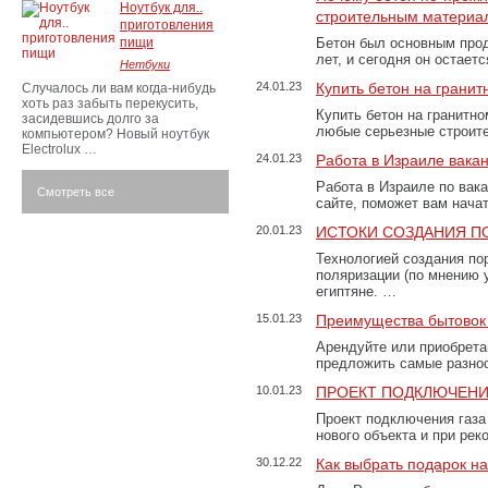
Ноутбук для..
строительным материа
приготовления
пищи
Бетон был основным прод
лет, и сегодня он остае
Нетбуки
24.01.23
Купить бетон на грани
Случалось ли вам когда-нибудь
хоть раз забыть перекусить,
Купить бетон на гранитно
засидевшись долго за
любые серьезные строит
компьютером? Новый ноутбук
Electrolux …
24.01.23
Работа в Израиле вака
Работа в Израиле по вак
Смотреть все
сайте, поможет вам нача
20.01.23
ИСТОКИ СОЗДАНИЯ П
Технологией создания по
поляризации (по мнению 
египтяне. …
15.01.23
Преимущества бытовок 
Арендуйте или приобретай
предложить самые разно
10.01.23
ПРОЕКТ ПОДКЛЮЧЕНИ
Проект подключения газа
нового объекта и при рек
30.12.22
Как выбрать подарок н