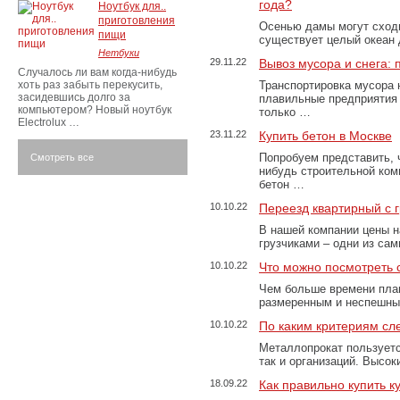
года?
Ноутбук для..
приготовления
Осенью дамы могут сходи
пищи
существует целый океан
Нетбуки
29.11.22
Вывоз мусора и снега:
Случалось ли вам когда-нибудь
хоть раз забыть перекусить,
Транспортировка мусора 
засидевшись долго за
плавильные предприятия 
компьютером? Новый ноутбук
только …
Electrolux …
23.11.22
Купить бетон в Москве
Попробуем представить, 
Смотреть все
нибудь строительной ком
бетон …
10.10.22
Переезд квартирный с 
В нашей компании цены н
грузчиками – одни из са
10.10.22
Что можно посмотреть с
Чем больше времени план
размеренным и неспешны
10.10.22
По каким критериям сл
Металлопрокат пользуетс
так и организаций. Высо
18.09.22
Как правильно купить к