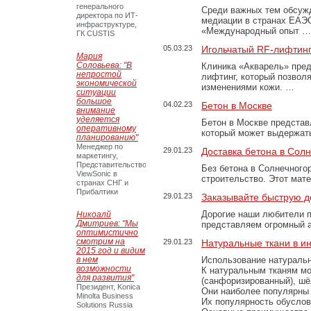
генерального
Среди важных тем обсуж
директора по ИТ-
медиации в странах ЕАЭ
инфраструктуре,
«Международный опыт …
ГК CUSTIS
05.03.23
Игольчатый RF-лифтинг
Мария
Соловьева: "В
Клиника «Акварель» пред
непростой
лифтинг, который позвол
экономической
изменениями кожи. …
ситуации
большое
04.02.23
Бетон в Москве
внимание
уделяется
Бетон в Москве представ
оперативному
который может выдержать
планированию"
Менеджер по
29.01.23
Доставка бетона в Сол
маркетингу,
Представительство
Без бетона в Солнечного
ViewSonic в
строительство. Этот мат
странах СНГ и
Прибалтики
29.01.23
Заказывайте быструю д
Дорогие наши любители 
Никоалй
Дмитриев: "Мы
представляем огромный а
оптимистично
смотрим на
29.01.23
Натуральные ткани в и
2015 год и видим
в нем
Использование натуральн
возможности
К натуральным тканям мо
для развития"
(санфоризированный), шёл
Президент, Konica
Они наиболее популярны 
Minolta Business
Их популярность обусловл
Solutions Russia