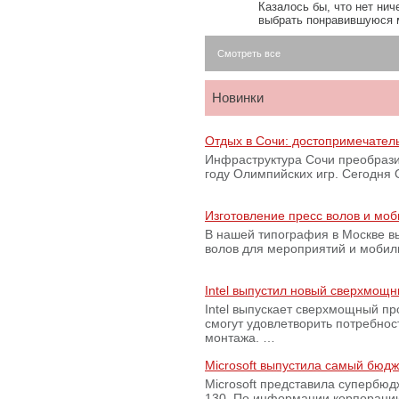
Казалось бы, что нет нич
выбрать понравившуюся 
Смотреть все
Новинки
Отдых в Сочи: достопримечател
Инфраструктура Сочи преобрази
году Олимпийских игр. Сегодня
Изготовление пресс волов и мо
В нашей типография в Москве вы
волов для мероприятий и моби
Intel выпустил новый сверхмощн
Intel выпускает сверхмощный пр
смогут удовлетворить потребно
монтажа. …
Microsoft выпустила самый бюд
Microsoft представила супербю
130. По информации корпораци