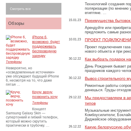
Технологией создания по
поляризации (по мнению 
Смотреть все
египтяне. …
15.01.23
Преимущества бытовок 
Обзоры
Арендуйте или приобретай
предложить самые разно
iPhone 6,
10.01.23
ПРОЕКТ ПОДКЛЮЧЕНИ
возможно, будет
поддерживать
Проект подключения газа
беспроводную
нового объекта и при рек
зарядку
30.12.22
Как выбрать подарок н
Телефоны
День Рождения бывает ра
Невероятно, но
праздников каждого чело
«осведомленные источники»
уже обсуждают будущий iPhone
30.12.22
Вывоз строительного м
6, несмотря на то, что даже
пятая …
Ремонтные работы сопров
денешься. Груды отходо
Кручу, верчу,
позвонить хочу
29.12.22
Мы предоставляем в ар
Телефоны
типов
Концепт
Музыкальные инструменты
Samsung Galaxy Skin —
Комбоусилители; Бэклай
супертонкий и гибкий телефон,
Диджейское оборудование
который можно скрутить
практически в трубочку. …
26.12.22
Какую белорусскую обу