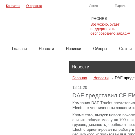
Контакты
О проекте
Логин
Пароль
IPHONE 6
Возможно, будет
поддерживать
беспроводную зарядку
Главная
Новости
Новинки
Обзоры
Cтатьи
Каталог
Новости
Главная
→
Новости
→
DAF предст
13.11.20
DAF представил CF Ele
Компания DAF Trucks представи
Electric с увеличенным запасом х
Кроме того, выпуск нового покол
снизить общую массу на 700 кг и
грузоподъемность, сообщает пре
Electric ориентирован на работу 
бесшумного использования в горо