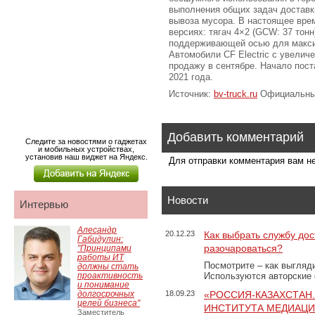
выполнения общих задач доставки
вывоза мусора. В настоящее врем
версиях: тягач 4×2 (GCW: 37 тон
поддерживающей осью для макси
Автомобили CF Electric с увелич
продажу в сентябре. Начало пос
2021 года.
Источник:
bv-truck.ru
Официальный
Добавить комментарий
Следите за новостями о гаджетах
и мобильных устройствах,
установив наш виджет на Яндекс.
Для отправки комментария вам 
Новости
Интервью
Алесандр
20.12.23
Как выбрать службу дос
Габидулин:
разочароваться?
"Принципами
работы ИТ
Посмотрите – как выгляд
должны стать
проактивность
Используются авторские
и понимание
долгосрочных
18.09.23
«РОССИЯ-КАЗАХСТАН
целей бизнеса"
ИНСТИТУТА МЕДИАЦИИ
Заместитель