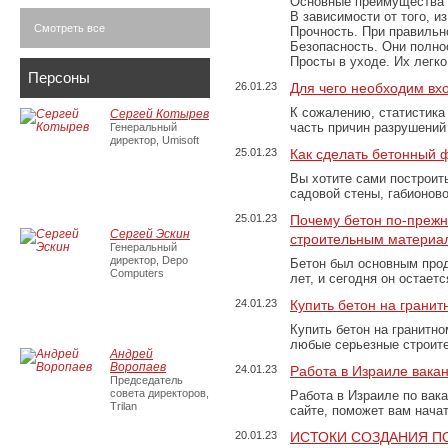
Основные преимущества
В зависимости от того, и
Смотреть все
Прочность. При правильно
Безопасность. Они полно
Просты в уходе. Их легк
Персоны
26.01.23
Для чего необходим вх
К сожалению, статистика
Сергей Котырев
часть причин разрушений
Генеральный
директор, Umisoft
25.01.23
Как сделать бетонный 
Вы хотите сами построит
садовой стены, габионов
25.01.23
Почему бетон по-преж
Сергей Эскин
строительным материа
Генеральный
директор, Depo
Бетон был основным прод
Computers
лет, и сегодня он остае
24.01.23
Купить бетон на грани
Купить бетон на гранитно
любые серьезные строит
Андрей
Воропаев
24.01.23
Работа в Израиле вака
Председатель
совета директоров,
Работа в Израиле по вак
Trilan
сайте, поможет вам нача
20.01.23
ИСТОКИ СОЗДАНИЯ П