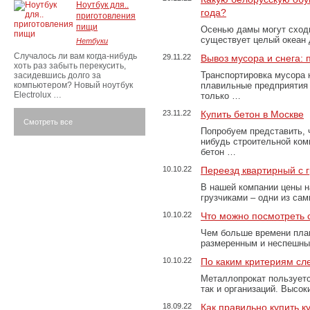
Ноутбук для..
года?
приготовления
пищи
Осенью дамы могут сходи
существует целый океан
Нетбуки
Случалось ли вам когда-нибудь
29.11.22
Вывоз мусора и снега:
хоть раз забыть перекусить,
Транспортировка мусора 
засидевшись долго за
компьютером? Новый ноутбук
плавильные предприятия 
Electrolux …
только …
23.11.22
Купить бетон в Москве
Смотреть все
Попробуем представить, 
нибудь строительной ком
бетон …
10.10.22
Переезд квартирный с 
В нашей компании цены н
грузчиками – одни из са
10.10.22
Что можно посмотреть с
Чем больше времени план
размеренным и неспешны
10.10.22
По каким критериям сл
Металлопрокат пользуетс
так и организаций. Высо
18.09.22
Как правильно купить к