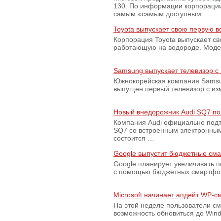
130. По информации корпораци
самым «самым доступным …
Toyota выпускает свою первую 
Корпорация Toyota выпускает с
работающую на водороде. Модель
Samsung выпускает телевизор 
Южнокорейская компания Samsun
выпущен первый телевизор с из
Новый внедорожник Audi SQ7 по
Компания Audi официально подт
SQ7 со встроенным электронным
состоится …
Google выпустит бюджетные сма
Google планирует увеличивать 
с помощью бюджетных смартфон
Microsoft начинает апдейт WP-
На этой неделе пользователи с
возможность обновиться до Win