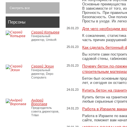
Основные преимущества
Смотреть все
В зависимости от того, и
Прочность. При правильно
Безопасность. Они полно
Просты в уходе. Их легк
Персоны
26.01.23
Для чего необходим вх
Сергей Котырев
К сожалению, статистика
Генеральный
часть причин разрушений
директор, Umisoft
25.01.23
Как сделать бетонный 
Вы хотите сами построит
садовой стены, габионов
25.01.23
Почему бетон по-преж
Сергей Эскин
Генеральный
строительным материа
директор, Depo
Computers
Бетон был основным прод
лет, и сегодня он остае
24.01.23
Купить бетон на грани
Купить бетон на гранитно
Андрей
любые серьезные строит
Воропаев
Председатель
24.01.23
Работа в Израиле вака
совета директоров,
Trilan
Работа в Израиле по вак
сайте, поможет вам нача