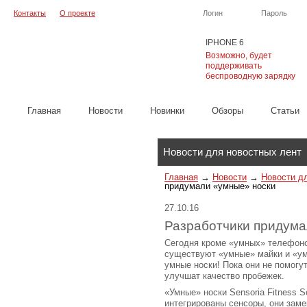
Контакты
О проекте
Логин
Пароль
IPHONE 6
Возможно, будет
поддерживать
беспроводную зарядку
Главная
Новости
Новинки
Обзоры
Cтатьи
Каталог
Новости для новостных лент
Главная
→
Новости
→
Новости д
придумали «умные» носки
27.10.16
Разработчики придума
Сегодня кроме «умных» телефоно
существуют «умные» майки и «ум
умные носки! Пока они не помогу
улучшат качество пробежек.
«Умные» носки Sensoria Fitness 
интегрированы сенсоры, они заме