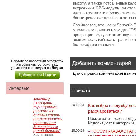
высоту, а также потраченные кал
встроенные GPS-модуль, он отс
идет в комплекте с браслетом на
биометрические данные, а затем 
Сообщается, что носки Sensoria F
мобильным приложением для iOS,
превращает сухую статистику в 
возможность избежать травм во 
более эффективными.
Следите за новостями о гаджетах
Добавить комментарий
и мобильных устройствах,
установив наш виджет на Яндекс.
Для отправки комментария вам 
Интервью
Новости
Алесандр
Габидулин:
20.12.23
Как выбрать службу дос
"Принципами
разочароваться?
работы ИТ
должны стать
Посмотрите – как выгляд
проактивность
и понимание
Используются авторские
долгосрочных
целей бизнеса"
18.09.23
«РОССИЯ-КАЗАХСТАН
Заместитель