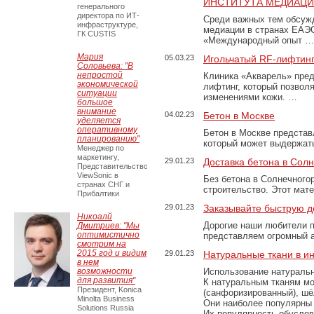
ИНСТИТУТА МЕДИАЦИИ
генерального
директора по ИТ-
Среди важных тем обсуж
инфраструктуре,
медиации в странах ЕАЭ
ГК CUSTIS
«Международный опыт …
Мария
05.03.23
Игольчатый RF-лифтинг
Соловьева: "В
непростой
Клиника «Акварель» пред
экономической
лифтинг, который позвол
ситуации
изменениями кожи. …
большое
внимание
04.02.23
Бетон в Москве
уделяется
оперативному
Бетон в Москве представ
планированию"
который может выдержать
Менеджер по
маркетингу,
29.01.23
Доставка бетона в Сол
Представительство
ViewSonic в
Без бетона в Солнечного
странах СНГ и
строительство. Этот мат
Прибалтики
29.01.23
Заказывайте быструю д
Никоалй
Дорогие наши любители 
Дмитриев: "Мы
оптимистично
представляем огромный а
смотрим на
2015 год и видим
29.01.23
Натуральные ткани в и
в нем
возможности
Использование натуральн
для развития"
К натуральным тканям мо
Президент, Konica
(санфоризированный), шёл
Minolta Business
Они наиболее популярны 
Solutions Russia
Их популярность обусловл