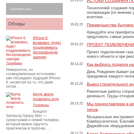
20.01.23
ИСТОКИ СОЗДАНИЯ П
Технологией создания по
Смотреть все
поляризации (по мнению 
египтяне. …
Обзоры
15.01.23
Преимущества бытовок 
Арендуйте или приобретай
предложить самые разно
iPhone 6,
возможно, будет
10.01.23
ПРОЕКТ ПОДКЛЮЧЕНИ
поддерживать
Проект подключения газа
беспроводную
нового объекта и при рек
зарядку
Телефоны
30.12.22
Как выбрать подарок н
Невероятно, но
День Рождения бывает ра
«осведомленные источники»
праздников каждого чело
уже обсуждают будущий iPhone
6, несмотря на то, что даже
30.12.22
Вывоз строительного м
пятая …
Ремонтные работы сопров
Кручу, верчу,
денешься. Груды отходо
позвонить хочу
29.12.22
Мы предоставляем в ар
Телефоны
типов
Концепт
Samsung Galaxy Skin —
Музыкальные инструменты
супертонкий и гибкий телефон,
Комбоусилители; Бэклай
который можно скрутить
Диджейское оборудование
практически в трубочку. …
26.12.22
Какую белорусскую обу