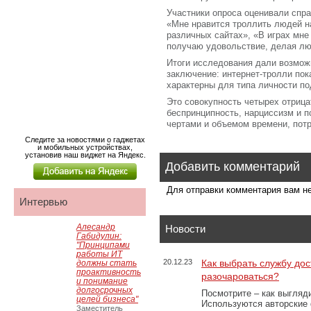
Участники опроса оценивали спр
«Мне нравится троллить людей н
различных сайтах», «В играх мне 
получаю удовольствие, делая лю
Итоги исследования дали возмож
заключение: интернет-тролли пок
характерны для типа личности по
Это совокупность четырех отрица
беспринципность, нарциссизм и п
чертами и объемом времени, потр
Следите за новостями о гаджетах
и мобильных устройствах,
установив наш виджет на Яндекс.
Добавить комментарий
Для отправки комментария вам 
Интервью
Алесандр
Новости
Габидулин:
"Принципами
работы ИТ
20.12.23
Как выбрать службу дос
должны стать
проактивность
разочароваться?
и понимание
долгосрочных
Посмотрите – как выгляд
целей бизнеса"
Используются авторские
Заместитель