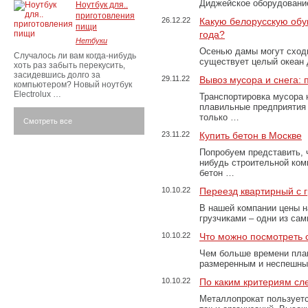
Диджейское оборудование
Ноутбук для..
приготовления
26.12.22
Какую белорусскую обу
пищи
года?
Нетбуки
Осенью дамы могут сходи
Случалось ли вам когда-нибудь
существует целый океан
хоть раз забыть перекусить,
засидевшись долго за
29.11.22
Вывоз мусора и снега:
компьютером? Новый ноутбук
Electrolux …
Транспортировка мусора 
плавильные предприятия 
только …
Смотреть все
23.11.22
Купить бетон в Москве
Попробуем представить, 
нибудь строительной ком
бетон …
10.10.22
Переезд квартирный с 
В нашей компании цены н
грузчиками – одни из са
10.10.22
Что можно посмотреть с
Чем больше времени план
размеренным и неспешны
10.10.22
По каким критериям сл
Металлопрокат пользуетс