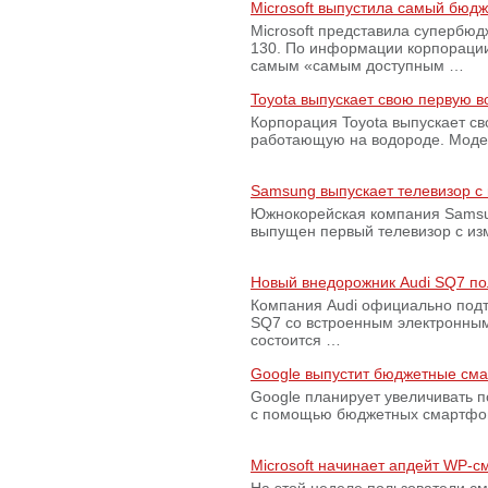
Microsoft выпустила самый бюд
Microsoft представила супербю
130. По информации корпораци
самым «самым доступным …
Toyota выпускает свою первую 
Корпорация Toyota выпускает с
работающую на водороде. Модель
Samsung выпускает телевизор 
Южнокорейская компания Samsun
выпущен первый телевизор с из
Новый внедорожник Audi SQ7 по
Компания Audi официально подт
SQ7 со встроенным электронным
состоится …
Google выпустит бюджетные сма
Google планирует увеличивать 
с помощью бюджетных смартфон
Microsoft начинает апдейт WP-