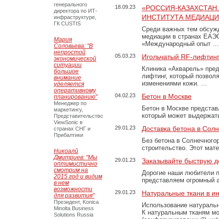
генерального
18.09.23
«РОССИЯ-КАЗАХСТАН
директора по ИТ-
ИНСТИТУТА МЕДИАЦИИ
инфраструктуре,
ГК CUSTIS
Среди важных тем обсуж
медиации в странах ЕАЭ
Мария
«Международный опыт …
Соловьева: "В
непростой
05.03.23
Игольчатый RF-лифтинг
экономической
ситуации
Клиника «Акварель» пред
большое
лифтинг, который позвол
внимание
изменениями кожи. …
уделяется
оперативному
04.02.23
Бетон в Москве
планированию"
Менеджер по
Бетон в Москве представ
маркетингу,
который может выдержать
Представительство
ViewSonic в
29.01.23
Доставка бетона в Сол
странах СНГ и
Прибалтики
Без бетона в Солнечного
строительство. Этот мат
Никоалй
Дмитриев: "Мы
29.01.23
Заказывайте быструю д
оптимистично
смотрим на
Дорогие наши любители 
2015 год и видим
представляем огромный а
в нем
возможности
29.01.23
Натуральные ткани в и
для развития"
Президент, Konica
Использование натуральн
Minolta Business
К натуральным тканям мо
Solutions Russia