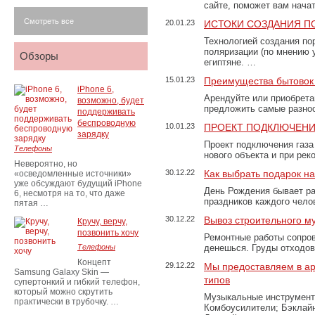
сайте, поможет вам нача
Смотреть все
20.01.23
ИСТОКИ СОЗДАНИЯ П
Технологией создания по
поляризации (по мнению 
Обзоры
египтяне. …
15.01.23
Преимущества бытовок 
iPhone 6,
Арендуйте или приобретай
возможно, будет
предложить самые разно
поддерживать
беспроводную
10.01.23
ПРОЕКТ ПОДКЛЮЧЕНИ
зарядку
Проект подключения газа
Телефоны
нового объекта и при рек
Невероятно, но
30.12.22
Как выбрать подарок н
«осведомленные источники»
уже обсуждают будущий iPhone
День Рождения бывает ра
6, несмотря на то, что даже
праздников каждого чело
пятая …
30.12.22
Вывоз строительного м
Кручу, верчу,
позвонить хочу
Ремонтные работы сопров
Телефоны
денешься. Груды отходо
Концепт
29.12.22
Мы предоставляем в ар
Samsung Galaxy Skin —
типов
супертонкий и гибкий телефон,
который можно скрутить
Музыкальные инструменты
практически в трубочку. …
Комбоусилители; Бэклай