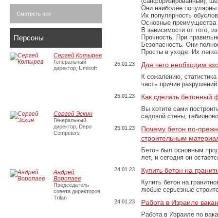
(санфоризированный), шёл
Они наиболее популярны 
Смотреть все
Их популярность обусловл
Основные преимущества
В зависимости от того, и
Персоны
Прочность. При правильно
Безопасность. Они полно
Просты в уходе. Их легк
Сергей Котырев
Генеральный
26.01.23
Для чего необходим вх
директор, Umisoft
К сожалению, статистика
часть причин разрушений
25.01.23
Как сделать бетонный 
Вы хотите сами построит
Сергей Эскин
садовой стены, габионов
Генеральный
директор, Depo
25.01.23
Почему бетон по-преж
Computers
строительным материа
Бетон был основным прод
лет, и сегодня он остае
24.01.23
Купить бетон на грани
Андрей
Воропаев
Купить бетон на гранитно
Председатель
любые серьезные строит
совета директоров,
Trilan
24.01.23
Работа в Израиле вака
Работа в Израиле по вак