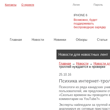
Контакты
О проекте
Логин
Пароль
IPHONE 6
Возможно, будет
поддерживать
беспроводную зарядку
Главная
Новости
Новинки
Обзоры
Cтатьи
Каталог
Новости для новостных лент
Главная
→
Новости
→
Новости д
троллей нуждается в проверке
25.10.16
Психика интернет-тро
Психологи из ряда канадских уни
пользователей, им предложили от
«Сколько времени вы проводите 
комментарии на YouTube?».
Эксперты наблюдали за группой и
анализируя их сетевые пристраст