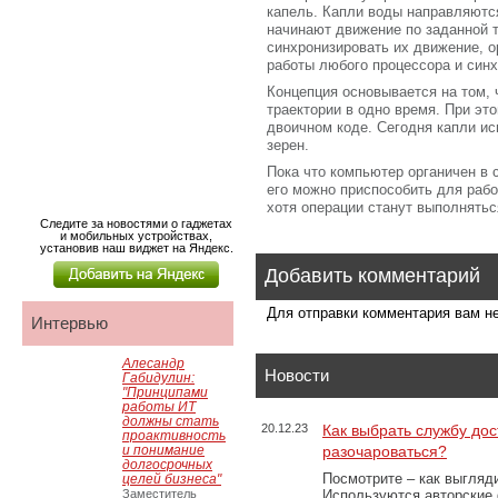
капель. Капли воды направляются
начинают движение по заданной т
синхронизировать их движение, о
работы любого процессора и синх
Концепция основывается на том, 
траектории в одно время. При эт
двоичном коде. Сегодня капли и
зерен.
Пока что компьютер органичен в 
его можно приспособить для раб
хотя операции станут выполнятьс
Следите за новостями о гаджетах
и мобильных устройствах,
установив наш виджет на Яндекс.
Добавить комментарий
Для отправки комментария вам 
Интервью
Алесандр
Новости
Габидулин:
"Принципами
работы ИТ
должны стать
20.12.23
Как выбрать службу дос
проактивность
и понимание
разочароваться?
долгосрочных
Посмотрите – как выгляд
целей бизнеса"
Заместитель
Используются авторские