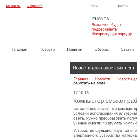
Контакты
О проекте
Логин
Пароль
IPHONE 6
Возможно, будет
поддерживать
беспроводную зарядку
Главная
Новости
Новинки
Обзоры
Cтатьи
Каталог
Новости для новостных лент
Главная
→
Новости
→
Новости д
работать на воде
17.10.16
Компьютер сможет раб
Сегодня все знают, что компьюте
условии использования альтернат
света, нужно преобразовать полу
ученые смогли придумать компью
Устройство функционирует за сче
электронного устройства материа