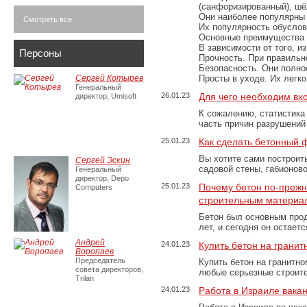
(санфоризированный), шёл
Они наиболее популярны 
Смотреть все
Их популярность обусловл
Основные преимущества
В зависимости от того, и
Персоны
Прочность. При правильно
Безопасность. Они полно
Сергей Котырев
Просты в уходе. Их легк
Генеральный
26.01.23
Для чего необходим вх
директор, Umisoft
К сожалению, статистика
часть причин разрушений
25.01.23
Как сделать бетонный 
Вы хотите сами построит
Сергей Эскин
садовой стены, габионов
Генеральный
директор, Depo
25.01.23
Почему бетон по-преж
Computers
строительным материа
Бетон был основным прод
лет, и сегодня он остае
Андрей
24.01.23
Купить бетон на грани
Воропаев
Председатель
Купить бетон на гранитно
совета директоров,
любые серьезные строит
Trilan
24.01.23
Работа в Израиле вака