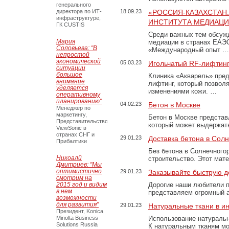
генерального
директора по ИТ-
18.09.23
«РОССИЯ-КАЗАХСТАН
инфраструктуре,
ИНСТИТУТА МЕДИАЦИИ
ГК CUSTIS
Среди важных тем обсуж
Мария
медиации в странах ЕАЭ
Соловьева: "В
«Международный опыт …
непростой
экономической
05.03.23
Игольчатый RF-лифтинг
ситуации
большое
Клиника «Акварель» пред
внимание
лифтинг, который позвол
уделяется
изменениями кожи. …
оперативному
планированию"
04.02.23
Бетон в Москве
Менеджер по
маркетингу,
Бетон в Москве представ
Представительство
который может выдержать
ViewSonic в
странах СНГ и
29.01.23
Доставка бетона в Сол
Прибалтики
Без бетона в Солнечного
Никоалй
строительство. Этот мат
Дмитриев: "Мы
оптимистично
29.01.23
Заказывайте быструю д
смотрим на
2015 год и видим
Дорогие наши любители 
в нем
представляем огромный а
возможности
для развития"
29.01.23
Натуральные ткани в и
Президент, Konica
Minolta Business
Использование натуральн
Solutions Russia
К натуральным тканям мо