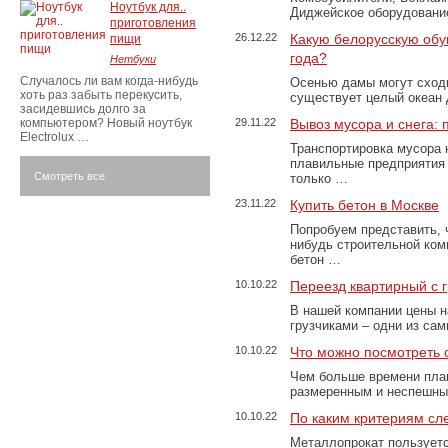
Ноутбук для..
Диджейское оборудование
приготовления
26.12.22
Какую белорусскую обу
пищи
года?
Нетбуки
Случалось ли вам когда-нибудь
Осенью дамы могут сходи
хоть раз забыть перекусить,
существует целый океан
засидевшись долго за
компьютером? Новый ноутбук
29.11.22
Вывоз мусора и снега:
Electrolux …
Транспортировка мусора 
плавильные предприятия 
Смотреть все
только …
23.11.22
Купить бетон в Москве
Попробуем представить, 
нибудь строительной ком
бетон …
10.10.22
Переезд квартирный с 
В нашей компании цены н
грузчиками – одни из са
10.10.22
Что можно посмотреть с
Чем больше времени план
размеренным и неспешны
10.10.22
По каким критериям сл
Металлопрокат пользуетс