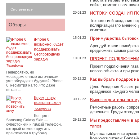
Работа в Израиле по вак
сайте, поможет вам нача
Смотреть все
20.01.23
ИСТОКИ СОЗДАНИЯ П
Технологией создания по
Обзоры
поляризации (по мнению 
египтяне. …
15.01.23
Преимущества бытовок 
iPhone 6,
возможно, будет
Арендуйте или приобретай
поддерживать
предложить самые разно
беспроводную
10.01.23
ПРОЕКТ ПОДКЛЮЧЕНИ
зарядку
Телефоны
Проект подключения газа
нового объекта и при рек
Невероятно, но
«осведомленные источники»
30.12.22
Как выбрать подарок н
уже обсуждают будущий iPhone
6, несмотря на то, что даже
День Рождения бывает ра
пятая …
праздников каждого чело
Кручу, верчу,
30.12.22
Вывоз строительного м
позвонить хочу
Ремонтные работы сопров
Телефоны
денешься. Груды отходо
Концепт
29.12.22
Мы предоставляем в ар
Samsung Galaxy Skin —
супертонкий и гибкий телефон,
типов
который можно скрутить
практически в трубочку. …
Музыкальные инструменты
Комбоусилители; Бэклай