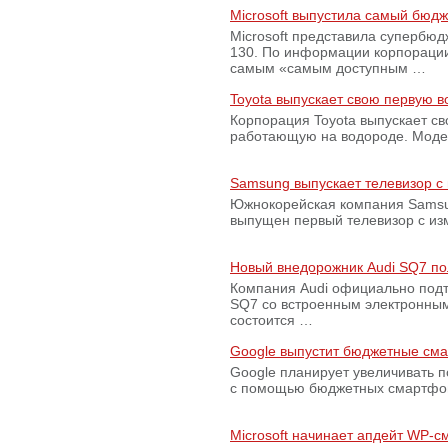
Microsoft выпустила самый бюд
Microsoft представила супербю
130. По информации корпораци
самым «самым доступным …
Toyota выпускает свою первую 
Корпорация Toyota выпускает с
работающую на водороде. Модель
Samsung выпускает телевизор 
Южнокорейская компания Samsun
выпущен первый телевизор с из
Новый внедорожник Audi SQ7 по
Компания Audi официально подт
SQ7 со встроенным электронным
состоится …
Google выпустит бюджетные сма
Google планирует увеличивать 
с помощью бюджетных смартфон
Microsoft начинает апдейт WP-