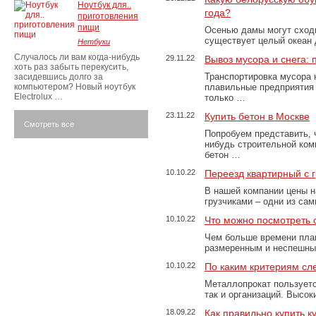
Ноутбук для..
года?
приготовления
пищи
Осенью дамы могут сходи
существует целый океан
Нетбуки
Случалось ли вам когда-нибудь
29.11.22
Вывоз мусора и снега:
хоть раз забыть перекусить,
Транспортировка мусора 
засидевшись долго за
компьютером? Новый ноутбук
плавильные предприятия 
Electrolux …
только …
23.11.22
Купить бетон в Москве
Смотреть все
Попробуем представить, 
нибудь строительной ком
бетон …
10.10.22
Переезд квартирный с 
В нашей компании цены н
грузчиками – одни из са
10.10.22
Что можно посмотреть с
Чем больше времени план
размеренным и неспешны
10.10.22
По каким критериям сл
Металлопрокат пользуетс
так и организаций. Высо
18.09.22
Как правильно купить к