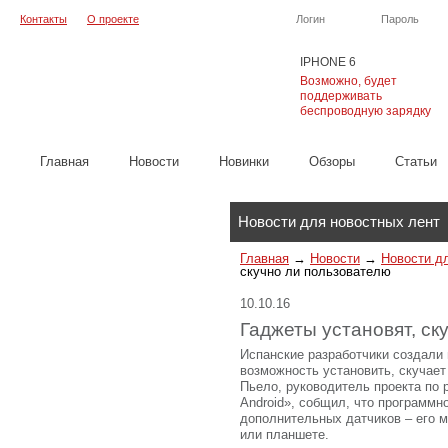
Контакты
О проекте
Логин
Пароль
IPHONE 6
Возможно, будет
поддерживать
беспроводную зарядку
Главная
Новости
Новинки
Обзоры
Cтатьи
Каталог
Новости для новостных лент
Главная
→
Новости
→
Новости д
скучно ли пользователю
10.10.16
Гаджеты установят, ск
Испанские разработчики создали 
возможность установить, скучает
Пьело, руководитель проекта по 
Android», собщил, что программн
дополнительных датчиков – его 
или планшете.