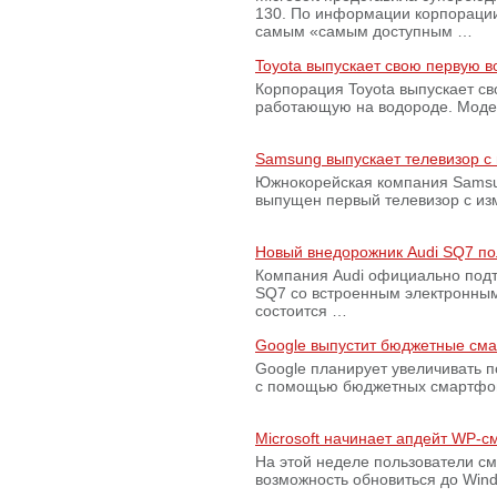
130. По информации корпораци
самым «самым доступным …
Toyota выпускает свою первую 
Корпорация Toyota выпускает с
работающую на водороде. Модель
Samsung выпускает телевизор 
Южнокорейская компания Samsun
выпущен первый телевизор с из
Новый внедорожник Audi SQ7 по
Компания Audi официально подт
SQ7 со встроенным электронным
состоится …
Google выпустит бюджетные сма
Google планирует увеличивать 
с помощью бюджетных смартфон
Microsoft начинает апдейт WP-
На этой неделе пользователи с
возможность обновиться до Win