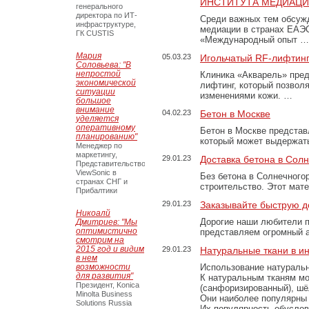
ИНСТИТУТА МЕДИАЦИИ
генерального
директора по ИТ-
Среди важных тем обсуж
инфраструктуре,
медиации в странах ЕАЭ
ГК CUSTIS
«Международный опыт …
Мария
05.03.23
Игольчатый RF-лифтинг
Соловьева: "В
непростой
Клиника «Акварель» пред
экономической
лифтинг, который позвол
ситуации
изменениями кожи. …
большое
внимание
04.02.23
Бетон в Москве
уделяется
оперативному
Бетон в Москве представ
планированию"
который может выдержать
Менеджер по
маркетингу,
29.01.23
Доставка бетона в Сол
Представительство
ViewSonic в
Без бетона в Солнечного
странах СНГ и
строительство. Этот мат
Прибалтики
29.01.23
Заказывайте быструю д
Никоалй
Дорогие наши любители 
Дмитриев: "Мы
оптимистично
представляем огромный а
смотрим на
2015 год и видим
29.01.23
Натуральные ткани в и
в нем
возможности
Использование натуральн
для развития"
К натуральным тканям мо
Президент, Konica
(санфоризированный), шёл
Minolta Business
Они наиболее популярны 
Solutions Russia
Их популярность обусловл