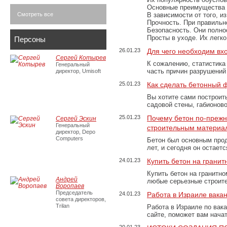
Основные преимущества
Смотреть все
В зависимости от того, и
Прочность. При правильно
Безопасность. Они полно
Просты в уходе. Их легк
Персоны
26.01.23
Для чего необходим вх
Сергей Котырев
К сожалению, статистика
Генеральный
часть причин разрушений
директор, Umisoft
25.01.23
Как сделать бетонный 
Вы хотите сами построит
садовой стены, габионов
25.01.23
Почему бетон по-преж
Сергей Эскин
Генеральный
строительным материа
директор, Depo
Computers
Бетон был основным прод
лет, и сегодня он остае
24.01.23
Купить бетон на грани
Купить бетон на гранитно
Андрей
любые серьезные строит
Воропаев
Председатель
24.01.23
Работа в Израиле вака
совета директоров,
Trilan
Работа в Израиле по вак
сайте, поможет вам нача