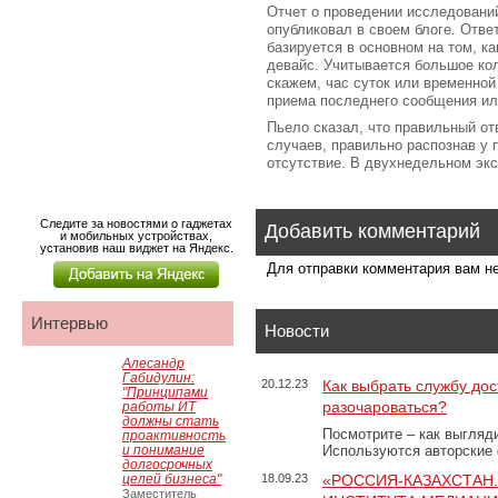
Отчет о проведении исследовани
опубликовал в своем блоге. Отве
базируется в основном на том, к
девайс. Учитывается большое ко
скажем, час суток или временной
приема последнего сообщения ил
Пьело сказал, что правильный о
случаев, правильно распознав у 
отсутствие. В двухнедельном эк
Следите за новостями о гаджетах
Добавить комментарий
и мобильных устройствах,
установив наш виджет на Яндекс.
Для отправки комментария вам 
Интервью
Новости
Алесандр
Габидулин:
20.12.23
Как выбрать службу дос
"Принципами
разочароваться?
работы ИТ
должны стать
Посмотрите – как выгляд
проактивность
и понимание
Используются авторские
долгосрочных
целей бизнеса"
18.09.23
«РОССИЯ-КАЗАХСТАН
Заместитель