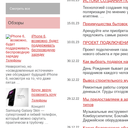
20.01.23
ИСТОКИ СОЗДАНИЯ П
Технологией создания по
Смотреть все
поляризации (по мнению 
египтяне. …
Обзоры
15.01.23
Преимущества бытовок 
Арендуйте или приобретай
предложить самые разно
iPhone 6,
возможно, будет
10.01.23
ПРОЕКТ ПОДКЛЮЧЕНИ
поддерживать
Проект подключения газа
беспроводную
нового объекта и при рек
зарядку
Телефоны
30.12.22
Как выбрать подарок н
Невероятно, но
День Рождения бывает ра
«осведомленные источники»
праздников каждого чело
уже обсуждают будущий iPhone
6, несмотря на то, что даже
30.12.22
Вывоз строительного м
пятая …
Ремонтные работы сопров
Кручу, верчу,
денешься. Груды отходо
позвонить хочу
29.12.22
Мы предоставляем в ар
Телефоны
типов
Концепт
Samsung Galaxy Skin —
Музыкальные инструменты
супертонкий и гибкий телефон,
Комбоусилители; Бэклай
который можно скрутить
Диджейское оборудование
практически в трубочку. …
26.12.22
Какую белорусскую обу