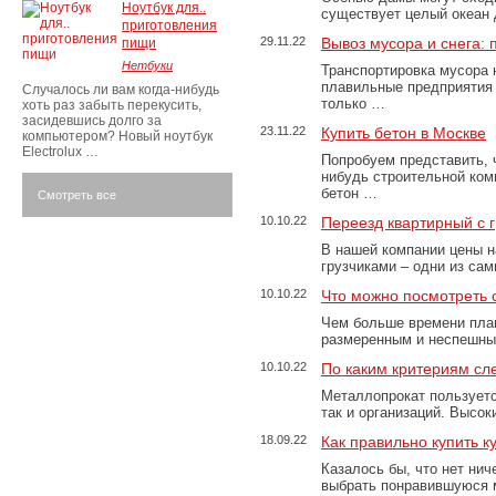
Ноутбук для..
существует целый океан
приготовления
29.11.22
Вывоз мусора и снега:
пищи
Нетбуки
Транспортировка мусора 
плавильные предприятия 
Случалось ли вам когда-нибудь
только …
хоть раз забыть перекусить,
засидевшись долго за
23.11.22
Купить бетон в Москве
компьютером? Новый ноутбук
Electrolux …
Попробуем представить, 
нибудь строительной ком
бетон …
Смотреть все
10.10.22
Переезд квартирный с 
В нашей компании цены н
грузчиками – одни из са
10.10.22
Что можно посмотреть с
Чем больше времени план
размеренным и неспешны
10.10.22
По каким критериям сл
Металлопрокат пользуетс
так и организаций. Высо
18.09.22
Как правильно купить к
Казалось бы, что нет нич
выбрать понравившуюся 