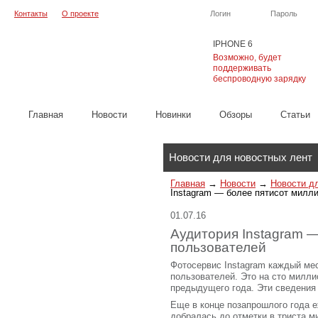
Контакты
О проекте
Логин
Пароль
IPHONE 6
Возможно, будет
поддерживать
беспроводную зарядку
Главная
Новости
Новинки
Обзоры
Cтатьи
Каталог
Новости для новостных лент
Главная
→
Новости
→
Новости д
Instagram — более пятисот милл
01.07.16
Аудитория Instagram 
пользователей
Фотосервис Instagram каждый ме
пользователей. Это на сто милли
предыдущего года. Эти сведения
Еще в конце позапрошлого года 
добралась до отметки в триста м