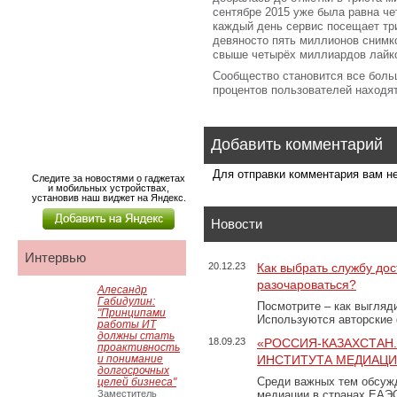
сентябре 2015 уже была равна ч
каждый день сервис посещает тр
девяносто пять миллионов снимко
свыше четырёх миллиардов лайк
Сообщество становится все бол
процентов пользователей находя
Добавить комментарий
Для отправки комментария вам 
Следите за новостями о гаджетах
и мобильных устройствах,
установив наш виджет на Яндекс.
Новости
Интервью
20.12.23
Как выбрать службу дос
разочароваться?
Алесандр
Габидулин:
Посмотрите – как выгляд
"Принципами
Используются авторские
работы ИТ
должны стать
18.09.23
«РОССИЯ-КАЗАХСТАН
проактивность
и понимание
ИНСТИТУТА МЕДИАЦИИ
долгосрочных
Среди важных тем обсуж
целей бизнеса"
Заместитель
медиации в странах ЕАЭ