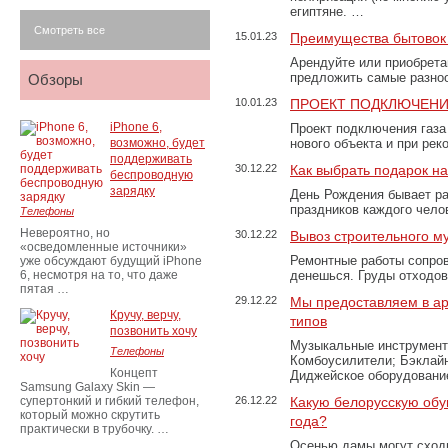
египтяне. …
Смотреть все
15.01.23
Преимущества бытовок 
Арендуйте или приобретай
предложить самые разно
Обзоры
10.01.23
ПРОЕКТ ПОДКЛЮЧЕНИ
iPhone 6,
Проект подключения газа
возможно, будет
нового объекта и при рек
поддерживать
30.12.22
Как выбрать подарок н
беспроводную
зарядку
День Рождения бывает ра
праздников каждого чело
Телефоны
Невероятно, но
30.12.22
Вывоз строительного м
«осведомленные источники»
Ремонтные работы сопров
уже обсуждают будущий iPhone
6, несмотря на то, что даже
денешься. Груды отходо
пятая …
29.12.22
Мы предоставляем в ар
Кручу, верчу,
типов
позвонить хочу
Музыкальные инструменты
Телефоны
Комбоусилители; Бэклай
Концепт
Диджейское оборудование
Samsung Galaxy Skin —
супертонкий и гибкий телефон,
26.12.22
Какую белорусскую обу
который можно скрутить
года?
практически в трубочку. …
Осенью дамы могут сходи