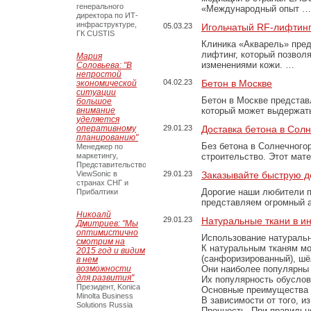
генерального
«Международный опыт …
директора по ИТ-
инфраструктуре,
05.03.23
Игольчатый RF-лифтинг
ГК CUSTIS
Клиника «Акварель» пред
лифтинг, который позвол
Мария
изменениями кожи. …
Соловьева: "В
непростой
04.02.23
Бетон в Москве
экономической
ситуации
Бетон в Москве представ
большое
внимание
который может выдержать
уделяется
оперативному
29.01.23
Доставка бетона в Сол
планированию"
Без бетона в Солнечного
Менеджер по
маркетингу,
строительство. Этот мат
Представительство
ViewSonic в
29.01.23
Заказывайте быструю д
странах СНГ и
Дорогие наши любители 
Прибалтики
представляем огромный а
Никоалй
29.01.23
Натуральные ткани в и
Дмитриев: "Мы
оптимистично
Использование натуральн
смотрим на
К натуральным тканям мо
2015 год и видим
(санфоризированный), шёл
в нем
возможности
Они наиболее популярны 
для развития"
Их популярность обусловл
Президент, Konica
Основные преимущества
Minolta Business
В зависимости от того, и
Solutions Russia
Прочность. При правильно