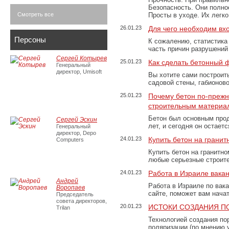
Безопасность. Они полно
Смотреть все
Просты в уходе. Их легк
26.01.23
Для чего необходим вх
Персоны
К сожалению, статистика
часть причин разрушений
Сергей Котырев
25.01.23
Как сделать бетонный 
Генеральный
директор, Umisoft
Вы хотите сами построит
садовой стены, габионов
25.01.23
Почему бетон по-преж
строительным материа
Бетон был основным прод
Сергей Эскин
лет, и сегодня он остае
Генеральный
директор, Depo
24.01.23
Купить бетон на грани
Computers
Купить бетон на гранитно
любые серьезные строит
24.01.23
Работа в Израиле вака
Андрей
Работа в Израиле по вак
Воропаев
сайте, поможет вам нача
Председатель
совета директоров,
20.01.23
ИСТОКИ СОЗДАНИЯ П
Trilan
Технологией создания по
поляризации (по мнению 