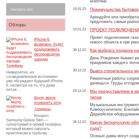
египтяне. …
15.01.23
Преимущества бытовок 
Смотреть все
Арендуйте или приобретай
предложить самые разно
Обзоры
10.01.23
ПРОЕКТ ПОДКЛЮЧЕНИ
Проект подключения газа
iPhone 6,
нового объекта и при рек
возможно, будет
поддерживать
30.12.22
Как выбрать подарок н
беспроводную
День Рождения бывает ра
зарядку
праздников каждого чело
Телефоны
30.12.22
Вывоз строительного м
Невероятно, но
«осведомленные источники»
Ремонтные работы сопров
уже обсуждают будущий iPhone
денешься. Груды отходо
6, несмотря на то, что даже
пятая …
29.12.22
Мы предоставляем в ар
типов
Кручу, верчу,
позвонить хочу
Музыкальные инструменты
Телефоны
Комбоусилители; Бэклай
Диджейское оборудование
Концепт
Samsung Galaxy Skin —
26.12.22
Какую белорусскую обу
супертонкий и гибкий телефон,
года?
который можно скрутить
практически в трубочку. …
Осенью дамы могут сходи