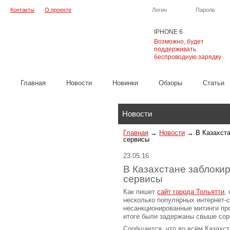
Контакты
О проекте
Логин
Пароль
IPHONE 6
Возможно, будет
поддерживать
беспроводную зарядку
Главная
Новости
Новинки
Обзоры
Cтатьи
Каталог
Новости
Главная
→
Новости
→
В Казахста
сервисы
23.05.16
В Казахстане заблоки
сервисы
Как пишет
сайт города Тольятти
,
несколько популярных интернет-с
несанкционированные митинги про
итоге были задержаны свыше сор
Сообщается, что во всём Казахст