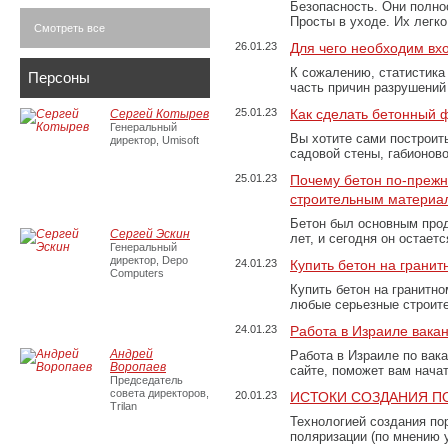
Безопасность. Они полно
Просты в уходе. Их легк
Смотреть все
26.01.23
Для чего необходим вх
К сожалению, статистика
Персоны
часть причин разрушений
25.01.23
Как сделать бетонный 
Сергей Котырев
Генеральный
Вы хотите сами построит
директор, Umisoft
садовой стены, габионов
25.01.23
Почему бетон по-преж
строительным материа
Бетон был основным прод
Сергей Эскин
лет, и сегодня он остае
Генеральный
директор, Depo
24.01.23
Купить бетон на грани
Computers
Купить бетон на гранитно
любые серьезные строит
24.01.23
Работа в Израиле вака
Андрей
Работа в Израиле по вак
Воропаев
сайте, поможет вам нача
Председатель
совета директоров,
20.01.23
ИСТОКИ СОЗДАНИЯ П
Trilan
Технологией создания по
поляризации (по мнению 