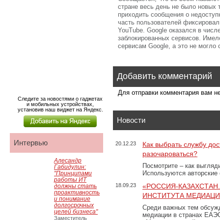
стране весь день не было новых 
приходить сообщения о недоступ
часть пользователей фиксировали
YouTube. Google оказался в числ
заблокированных сервисов. Имело
сервисам Google, а это не могло
Добавить комментарий
Для отправки комментария вам 
Следите за новостями о гаджетах
и мобильных устройствах,
установив наш виджет на Яндекс.
Новости
Интервью
20.12.23
Как выбрать службу дос
разочароваться?
Алесандр
Посмотрите – как выгляд
Габидулин:
Используются авторские
"Принципами
работы ИТ
18.09.23
«РОССИЯ-КАЗАХСТАН
должны стать
проактивность
ИНСТИТУТА МЕДИАЦИИ
и понимание
долгосрочных
Среди важных тем обсуж
целей бизнеса"
медиации в странах ЕАЭ
Заместитель