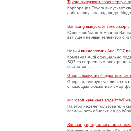
Toyota выпускает свою первую 
Корпорация Toyota выпускает с
работающую на водороде. Модель
Samsung выпускает телевизор 
Южнокорейская компания Samsun
выпущен первый телевизор с из
Новый внедорожник Audi SQ7 по
Компания Audi официально подт
SQ7 со встроенным электронным
состоится …
Google выпустит бюджетные сма
Google планирует увеличивать 
с помощью бюджетных смартфон
Microsoft начинает апдейт WP-
На этой неделе пользователи с
возможность обновиться до Win
Samsung представила программ
Как известно, смартфон Galaxy S