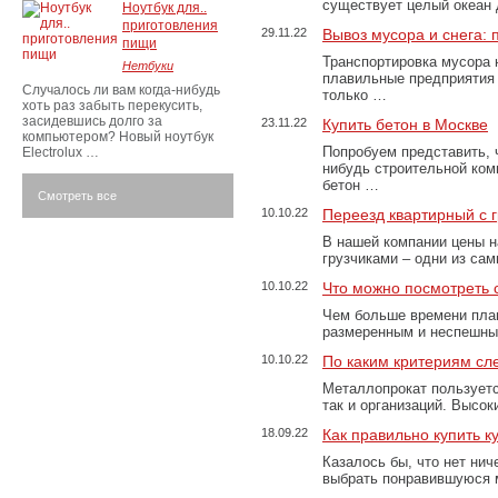
существует целый океан
Ноутбук для..
приготовления
29.11.22
Вывоз мусора и снега:
пищи
Транспортировка мусора 
Нетбуки
плавильные предприятия 
Случалось ли вам когда-нибудь
только …
хоть раз забыть перекусить,
засидевшись долго за
23.11.22
Купить бетон в Москве
компьютером? Новый ноутбук
Попробуем представить, 
Electrolux …
нибудь строительной ком
бетон …
Смотреть все
10.10.22
Переезд квартирный с 
В нашей компании цены н
грузчиками – одни из са
10.10.22
Что можно посмотреть с
Чем больше времени план
размеренным и неспешны
10.10.22
По каким критериям сл
Металлопрокат пользуетс
так и организаций. Высо
18.09.22
Как правильно купить к
Казалось бы, что нет нич
выбрать понравившуюся 