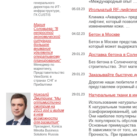
«Международный опыт …
генерального
директора по ИТ-
05.03.23
Игольчатый RF-лифтинг
инфраструктуре,
ГК CUSTIS
Клиника «Акварель» пред
лифтинг, который позвол
Мария
изменениями кожи. …
Соловьева: "В
непростой
04.02.23
Бетон в Москве
экономической
ситуации
Бетон в Москве представ
большое
который может выдержать
внимание
уделяется
29.01.23
Доставка бетона в Сол
оперативному
планированию"
Без бетона в Солнечного
Менеджер по
строительство. Этот мат
маркетингу,
Представительство
29.01.23
Заказывайте быструю д
ViewSonic в
странах СНГ и
Дорогие наши любители 
Прибалтики
представляем огромный а
Никоалй
29.01.23
Натуральные ткани в и
Дмитриев: "Мы
Использование натуральн
оптимистично
смотрим на
К натуральным тканям мо
2015 год и видим
(санфоризированный), шёл
в нем
Они наиболее популярны 
возможности
Их популярность обусловл
для развития"
Основные преимущества
Президент, Konica
В зависимости от того, и
Minolta Business
Прочность. При правильно
Solutions Russia