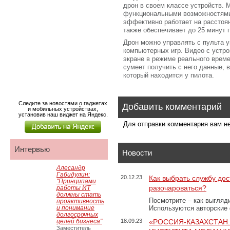
дрон в своем классе устройств.
функциональными возможностями. 
эффективно работает на расстоян
также обеспечивает до 25 минут 
Дрон можно управлять с пульта у
компьютерных игр. Видео с устро
экране в режиме реального време
сумеет получить с него данные, 
который находится у пилота.
Следите за новостями о гаджетах
Добавить комментарий
и мобильных устройствах,
установив наш виджет на Яндекс.
Для отправки комментария вам 
Интервью
Новости
Алесандр
Габидулин:
20.12.23
Как выбрать службу дос
"Принципами
разочароваться?
работы ИТ
должны стать
Посмотрите – как выгляд
проактивность
и понимание
Используются авторские
долгосрочных
целей бизнеса"
18.09.23
«РОССИЯ-КАЗАХСТАН
Заместитель