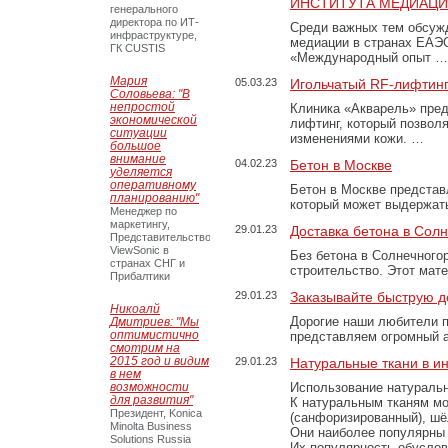
ИНСТИТУТА МЕДИАЦИИ
генерального
директора по ИТ-
Среди важных тем обсуж
инфраструктуре,
медиации в странах ЕАЭ
ГК CUSTIS
«Международный опыт …
Мария
05.03.23
Игольчатый RF-лифтинг
Соловьева: "В
непростой
Клиника «Акварель» пред
экономической
лифтинг, который позвол
ситуации
изменениями кожи. …
большое
внимание
04.02.23
Бетон в Москве
уделяется
оперативному
Бетон в Москве представ
планированию"
который может выдержать
Менеджер по
маркетингу,
29.01.23
Доставка бетона в Сол
Представительство
ViewSonic в
Без бетона в Солнечного
странах СНГ и
строительство. Этот мат
Прибалтики
29.01.23
Заказывайте быструю д
Никоалй
Дорогие наши любители 
Дмитриев: "Мы
оптимистично
представляем огромный а
смотрим на
2015 год и видим
29.01.23
Натуральные ткани в и
в нем
возможности
Использование натуральн
для развития"
К натуральным тканям мо
Президент, Konica
(санфоризированный), шёл
Minolta Business
Они наиболее популярны 
Solutions Russia
Их популярность обусловл