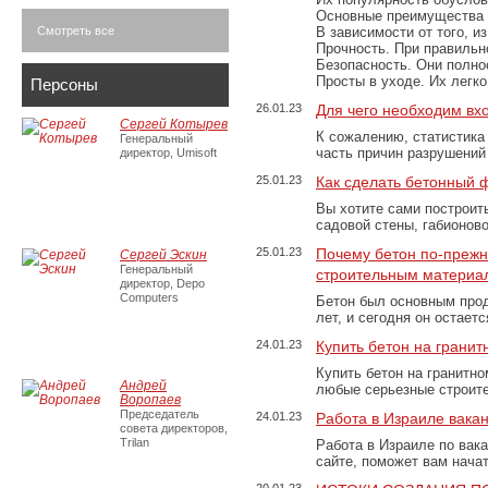
Основные преимущества
Смотреть все
В зависимости от того, и
Прочность. При правильно
Безопасность. Они полно
Просты в уходе. Их легк
Персоны
26.01.23
Для чего необходим вх
Сергей Котырев
К сожалению, статистика
Генеральный
часть причин разрушений
директор, Umisoft
25.01.23
Как сделать бетонный 
Вы хотите сами построит
садовой стены, габионов
25.01.23
Почему бетон по-преж
Сергей Эскин
Генеральный
строительным материа
директор, Depo
Computers
Бетон был основным прод
лет, и сегодня он остае
24.01.23
Купить бетон на грани
Купить бетон на гранитно
Андрей
любые серьезные строит
Воропаев
Председатель
24.01.23
Работа в Израиле вака
совета директоров,
Trilan
Работа в Израиле по вак
сайте, поможет вам нача