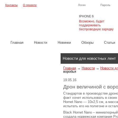
Контакты
О проекте
Логин
Пароль
IPHONE 6
Возможно, будет
поддерживать
беспроводную зарядку
Главная
Новости
Новинки
Обзоры
Cтатьи
Каталог
Новости для новостных лент
Главная
→
Новости
→
Новости д
воробья
19.05.16
Дрон величиной с вор
Стандартов в производстве дроно
факт хочет использовать в своих
Hornet Nano — 10х2,5 см, а масс
испытать его на полигоне и оста
Black Hornet Nano – миниатюрный
создала норвежская компания Pr