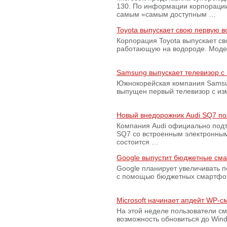
130. По информации корпораци
самым «самым доступным …
Toyota выпускает свою первую 
Корпорация Toyota выпускает с
работающую на водороде. Модель
Samsung выпускает телевизор 
Южнокорейская компания Samsun
выпущен первый телевизор с из
Новый внедорожник Audi SQ7 по
Компания Audi официально подт
SQ7 со встроенным электронным
состоится …
Google выпустит бюджетные сма
Google планирует увеличивать 
с помощью бюджетных смартфон
Microsoft начинает апдейт WP-
На этой неделе пользователи с
возможность обновиться до Win