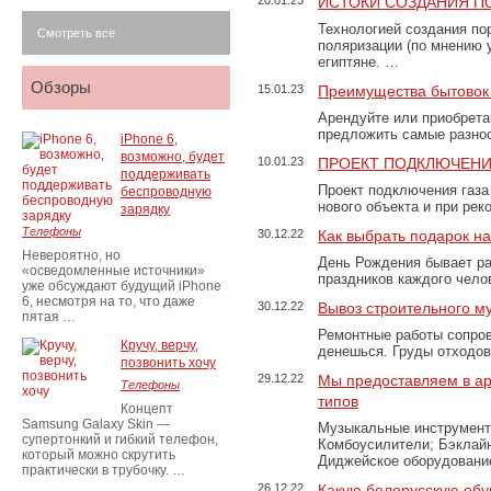
20.01.23
ИСТОКИ СОЗДАНИЯ П
Технологией создания по
Смотреть все
поляризации (по мнению 
египтяне. …
Обзоры
15.01.23
Преимущества бытовок 
Арендуйте или приобретай
предложить самые разно
iPhone 6,
возможно, будет
10.01.23
ПРОЕКТ ПОДКЛЮЧЕНИ
поддерживать
Проект подключения газа
беспроводную
нового объекта и при рек
зарядку
Телефоны
30.12.22
Как выбрать подарок н
Невероятно, но
День Рождения бывает ра
«осведомленные источники»
праздников каждого чело
уже обсуждают будущий iPhone
6, несмотря на то, что даже
30.12.22
Вывоз строительного м
пятая …
Ремонтные работы сопров
Кручу, верчу,
денешься. Груды отходо
позвонить хочу
29.12.22
Мы предоставляем в ар
Телефоны
типов
Концепт
Samsung Galaxy Skin —
Музыкальные инструменты
супертонкий и гибкий телефон,
Комбоусилители; Бэклай
который можно скрутить
Диджейское оборудование
практически в трубочку. …
26.12.22
Какую белорусскую обу