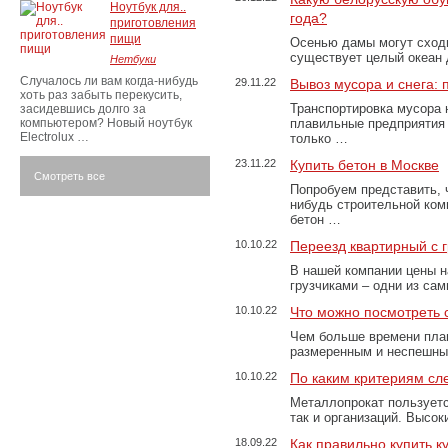
Ноутбук для..
года?
приготовления
пищи
Осенью дамы могут сходи
существует целый океан
Нетбуки
Случалось ли вам когда-нибудь
29.11.22
Вывоз мусора и снега:
хоть раз забыть перекусить,
Транспортировка мусора 
засидевшись долго за
компьютером? Новый ноутбук
плавильные предприятия 
Electrolux …
только …
23.11.22
Купить бетон в Москве
Смотреть все
Попробуем представить, 
нибудь строительной ком
бетон …
10.10.22
Переезд квартирный с 
В нашей компании цены н
грузчиками – одни из са
10.10.22
Что можно посмотреть с
Чем больше времени план
размеренным и неспешны
10.10.22
По каким критериям сл
Металлопрокат пользуетс
так и организаций. Высо
18.09.22
Как правильно купить к