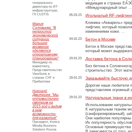
генерального
медиации в странах ЕАЭ
директора по ИТ-
«Международный опыт …
инфраструктуре,
ГК CUSTIS
05.03.23
Игольчатый RF-лифтинг
Клиника «Акварель» пред
Мария
лифтинг, который позвол
Соловьева: "В
изменениями кожи. …
непростой
экономической
04.02.23
Бетон в Москве
ситуации
большое
Бетон в Москве представ
внимание
уделяется
который может выдержать
оперативному
планированию"
29.01.23
Доставка бетона в Сол
Менеджер по
Без бетона в Солнечного
маркетингу,
Представительство
строительство. Этот мат
ViewSonic в
странах СНГ и
29.01.23
Заказывайте быструю д
Прибалтики
Дорогие наши любители 
представляем огромный а
Никоалй
Дмитриев: "Мы
29.01.23
Натуральные ткани в и
оптимистично
смотрим на
Использование натуральн
2015 год и видим
К натуральным тканям мо
в нем
(санфоризированный), шёл
возможности
для развития"
Они наиболее популярны 
Президент, Konica
Их популярность обусловл
Minolta Business
Основные преимущества
Solutions Russia
В зависимости от того, и