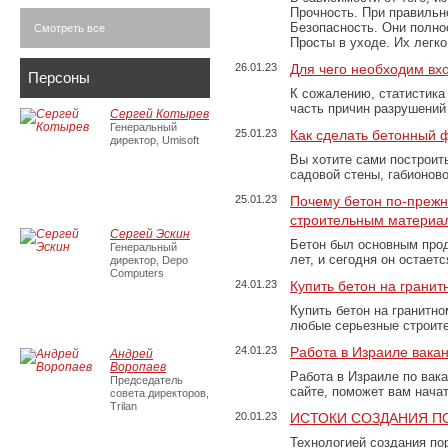
Прочность. При правильно
Безопасность. Они полно
Смотреть все
Просты в уходе. Их легк
26.01.23
Для чего необходим вх
Персоны
К сожалению, статистика
часть причин разрушений
Сергей Котырев
Генеральный
25.01.23
Как сделать бетонный 
директор, Umisoft
Вы хотите сами построит
садовой стены, габионов
25.01.23
Почему бетон по-преж
строительным материа
Сергей Эскин
Бетон был основным прод
Генеральный
лет, и сегодня он остае
директор, Depo
Computers
24.01.23
Купить бетон на грани
Купить бетон на гранитно
любые серьезные строит
24.01.23
Работа в Израиле вака
Андрей
Воропаев
Работа в Израиле по вак
Председатель
сайте, поможет вам нача
совета директоров,
Trilan
20.01.23
ИСТОКИ СОЗДАНИЯ П
Технологией создания по