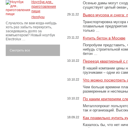
Ноутбук для..
Осенью дамы могут сходи
приготовления
существует целый океан
пищи
29.11.22
Вывоз мусора и снега:
Нетбуки
Транспортировка мусора 
Случалось ли вам когда-нибудь
плавильные предприятия 
хоть раз забыть перекусить,
только …
засидевшись долго за
компьютером? Новый ноутбук
23.11.22
Купить бетон в Москве
Electrolux …
Попробуем представить, 
нибудь строительной ком
Смотреть все
бетон …
10.10.22
Переезд квартирный с 
В нашей компании цены н
грузчиками – одни из са
10.10.22
Что можно посмотреть с
Чем больше времени план
размеренным и неспешны
10.10.22
По каким критериям сл
Металлопрокат пользуетс
так и организаций. Высо
18.09.22
Как правильно купить к
Казалось бы, что нет нич