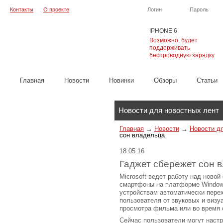
Контакты
О проекте
Логин
Пароль
IPHONE 6
Возможно, будет
поддерживать
беспроводную зарядку
Главная
Новости
Новинки
Обзоры
Cтатьи
Каталог
Новости для новостных лент
Главная
→
Новости
→
Новости д
сон владельца
18.05.16
Гаджет сбережет сон 
Microsoft ведет работу над новой
смартфоны на платформе Window
устройствам автоматически пере
пользователя от звуковых и визу
просмотра фильма или во время 
Сейчас пользователи могут наст