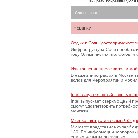
выбрать понравившуюся 
Смотреть все
Новинки
Отдых в Сочи: достопримечател
Инфраструктура Сочи преобрази
году Олимпийских игр. Сегодня
Изготовление пресс волов и мо
В нашей типография в Москве вы
волов для мероприятий и моби
Intel выпустил новый сверхмощн
Intel выпускает сверхмощный пр
смогут удовлетворить потребно
монтажа. …
Microsoft выпустила самый бюд
Microsoft представила супербю
130. По информации корпораци
самым «самым доступным …