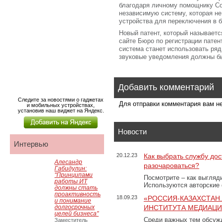
благодаря личному помощнику Cor
независимую систему, которая не
устройства для переключения в 
Новый патент, который называет
сайте Бюро по регистрации патен
система станет использовать ряд
звуковые уведомления должны б
Добавить комментарий
Следите за новостями о гаджетах
Для отправки комментария вам 
и мобильных устройствах,
установив наш виджет на Яндекс.
Новости
Интервью
20.12.23
Как выбрать службу дос
Алесандр
разочароваться?
Габидулин:
"Принципами
Посмотрите – как выгляд
работы ИТ
Используются авторские
должны стать
проактивность
18.09.23
«РОССИЯ-КАЗАХСТАН
и понимание
долгосрочных
ИНСТИТУТА МЕДИАЦИИ
целей бизнеса"
Среди важных тем обсуж
Заместитель