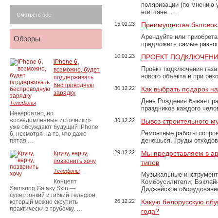
поляризации (по мнению 
египтяне. …
Смотреть все
15.01.23
Преимущества бытовок 
Арендуйте или приобретай
Обзоры
предложить самые разно
10.01.23
ПРОЕКТ ПОДКЛЮЧЕНИ
iPhone 6,
Проект подключения газа
возможно, будет
нового объекта и при рек
поддерживать
беспроводную
30.12.22
Как выбрать подарок н
зарядку
День Рождения бывает ра
Телефоны
праздников каждого чело
Невероятно, но
«осведомленные источники»
30.12.22
Вывоз строительного м
уже обсуждают будущий iPhone
Ремонтные работы сопров
6, несмотря на то, что даже
денешься. Груды отходо
пятая …
29.12.22
Мы предоставляем в ар
Кручу, верчу,
позвонить хочу
типов
Телефоны
Музыкальные инструменты
Концепт
Комбоусилители; Бэклай
Samsung Galaxy Skin —
Диджейское оборудование
супертонкий и гибкий телефон,
26.12.22
Какую белорусскую обу
который можно скрутить
практически в трубочку. …
года?