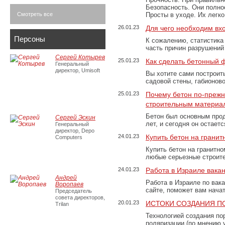
Безопасность. Они полно
Смотреть все
Просты в уходе. Их легк
26.01.23
Для чего необходим вх
Персоны
К сожалению, статистика
часть причин разрушений
Сергей Котырев
25.01.23
Как сделать бетонный 
Генеральный
директор, Umisoft
Вы хотите сами построит
садовой стены, габионов
25.01.23
Почему бетон по-преж
строительным материа
Бетон был основным прод
Сергей Эскин
лет, и сегодня он остае
Генеральный
директор, Depo
24.01.23
Купить бетон на грани
Computers
Купить бетон на гранитно
любые серьезные строит
24.01.23
Работа в Израиле вака
Андрей
Работа в Израиле по вак
Воропаев
сайте, поможет вам нача
Председатель
совета директоров,
20.01.23
ИСТОКИ СОЗДАНИЯ П
Trilan
Технологией создания по
поляризации (по мнению 