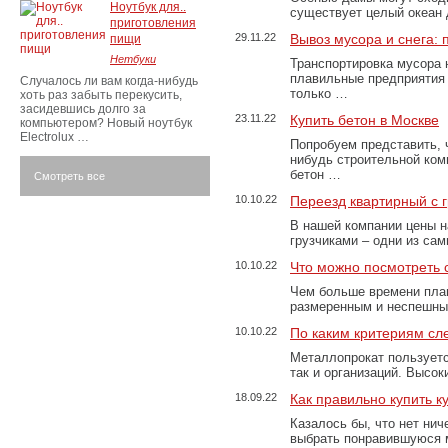
Ноутбук для..
существует целый океан
приготовления
29.11.22
Вывоз мусора и снега:
пищи
Нетбуки
Транспортировка мусора 
плавильные предприятия 
Случалось ли вам когда-нибудь
только …
хоть раз забыть перекусить,
засидевшись долго за
23.11.22
Купить бетон в Москве
компьютером? Новый ноутбук
Electrolux …
Попробуем представить, 
нибудь строительной ком
бетон …
Смотреть все
10.10.22
Переезд квартирный с 
В нашей компании цены н
грузчиками – одни из са
10.10.22
Что можно посмотреть с
Чем больше времени план
размеренным и неспешны
10.10.22
По каким критериям сл
Металлопрокат пользуетс
так и организаций. Высо
18.09.22
Как правильно купить к
Казалось бы, что нет нич
выбрать понравившуюся 