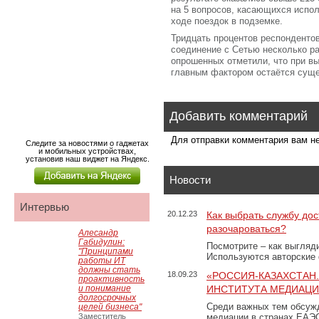
на 5 вопросов, касающихся испол
ходе поездок в подземке.
Тридцать процентов респонденто
соединение с Сетью несколько ра
опрошенных отметили, что при в
главным фактором остаётся суще
Добавить комментарий
Для отправки комментария вам 
Следите за новостями о гаджетах
и мобильных устройствах,
установив наш виджет на Яндекс.
Новости
Интервью
20.12.23
Как выбрать службу дос
разочароваться?
Алесандр
Габидулин:
Посмотрите – как выгляд
"Принципами
Используются авторские
работы ИТ
должны стать
18.09.23
«РОССИЯ-КАЗАХСТАН
проактивность
и понимание
ИНСТИТУТА МЕДИАЦИИ
долгосрочных
Среди важных тем обсуж
целей бизнеса"
Заместитель
медиации в странах ЕАЭ