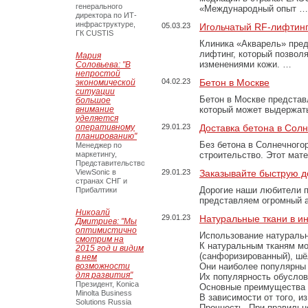
генерального
«Международный опыт …
директора по ИТ-
инфраструктуре,
05.03.23
Игольчатый RF-лифтинг
ГК CUSTIS
Клиника «Акварель» пред
лифтинг, который позвол
Мария
изменениями кожи. …
Соловьева: "В
непростой
04.02.23
Бетон в Москве
экономической
ситуации
Бетон в Москве представ
большое
внимание
который может выдержать
уделяется
оперативному
29.01.23
Доставка бетона в Сол
планированию"
Без бетона в Солнечного
Менеджер по
маркетингу,
строительство. Этот мат
Представительство
ViewSonic в
29.01.23
Заказывайте быструю д
странах СНГ и
Дорогие наши любители 
Прибалтики
представляем огромный а
Никоалй
29.01.23
Натуральные ткани в и
Дмитриев: "Мы
оптимистично
Использование натуральн
смотрим на
К натуральным тканям мо
2015 год и видим
(санфоризированный), шёл
в нем
возможности
Они наиболее популярны 
для развития"
Их популярность обусловл
Президент, Konica
Основные преимущества
Minolta Business
В зависимости от того, и
Solutions Russia
Прочность. При правильно