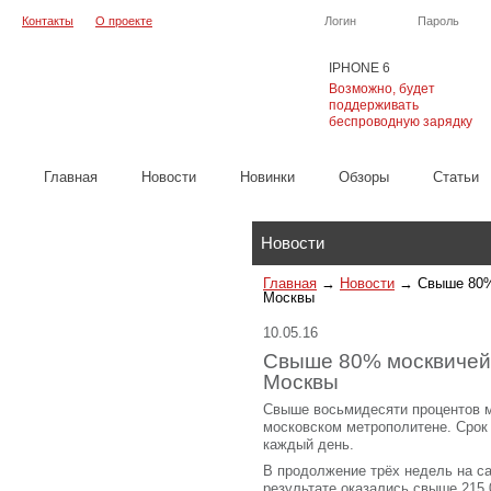
Контакты
О проекте
Логин
Пароль
IPHONE 6
Возможно, будет
поддерживать
беспроводную зарядку
Главная
Новости
Новинки
Обзоры
Cтатьи
Каталог
Новости
Главная
→
Новости
→
Свыше 80%
Москвы
10.05.16
Свыше 80% москвичей 
Москвы
Свыше восьмидесяти процентов м
московском метрополитене. Срок
каждый день.
В продолжение трёх недель на са
результате оказались свыше 215