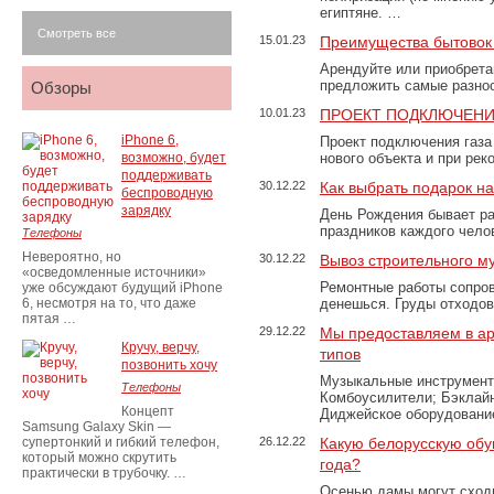
египтяне. …
Смотреть все
15.01.23
Преимущества бытовок 
Арендуйте или приобретай
предложить самые разно
Обзоры
10.01.23
ПРОЕКТ ПОДКЛЮЧЕНИ
iPhone 6,
Проект подключения газа
возможно, будет
нового объекта и при рек
поддерживать
30.12.22
Как выбрать подарок н
беспроводную
зарядку
День Рождения бывает ра
праздников каждого чело
Телефоны
Невероятно, но
30.12.22
Вывоз строительного м
«осведомленные источники»
Ремонтные работы сопров
уже обсуждают будущий iPhone
6, несмотря на то, что даже
денешься. Груды отходо
пятая …
29.12.22
Мы предоставляем в ар
Кручу, верчу,
типов
позвонить хочу
Музыкальные инструменты
Телефоны
Комбоусилители; Бэклай
Концепт
Диджейское оборудование
Samsung Galaxy Skin —
супертонкий и гибкий телефон,
26.12.22
Какую белорусскую обу
который можно скрутить
года?
практически в трубочку. …
Осенью дамы могут сходи