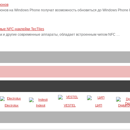
фонов
фонов на Windows Phone получат возможность обновиться до Windows Phone
ые NFC-наклейки TecTiles
, как и другие современные аппараты, обладает встроенным чипом NFC …
Electrolux
Indesit
VESTEL
ЦИП
Digital 