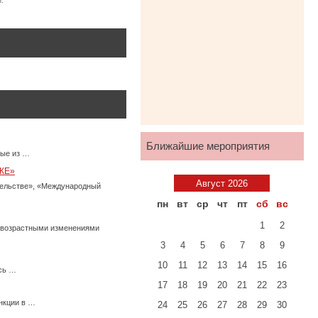
.
Ближайшие мероприятия
ные из …
КЕ»
Август 2026
тельстве», «Международный
пн
вт
ср
чт
пт
сб
вс
1
2
с возрастными изменениями
3
4
5
6
7
8
9
10
11
12
13
14
15
16
есь …
17
18
19
20
21
22
23
нкции в …
24
25
26
27
28
29
30