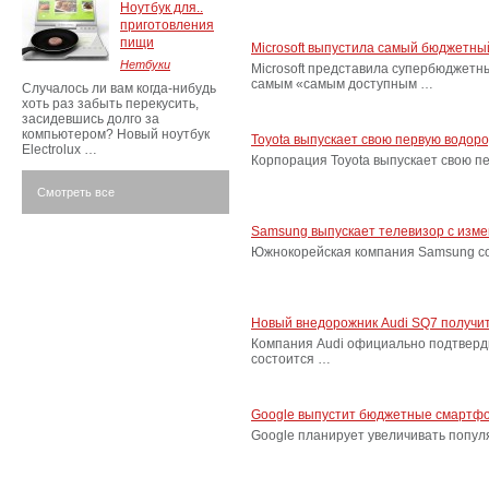
Ноутбук для..
приготовления
пищи
Microsoft выпустила самый бюджетн
Нетбуки
Microsoft представила супербюджетн
самым «самым доступным …
Случалось ли вам когда-нибудь
хоть раз забыть перекусить,
засидевшись долго за
компьютером? Новый ноутбук
Toyota выпускает свою первую водор
Electrolux …
Корпорация Toyota выпускает свою п
Смотреть все
Samsung выпускает телевизор с изм
Южнокорейская компания Samsung соо
Новый внедорожник Audi SQ7 получит
Компания Audi официально подтверд
состоится …
Google выпустит бюджетные смартфо
Google планирует увеличивать попу