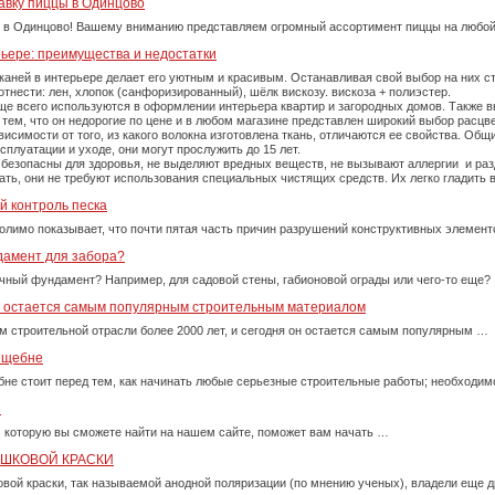
авку пиццы в Одинцово
 в Одинцово! Вашему вниманию представляем огромный ассортимент пиццы на любой
рьере: преимущества и недостатки
каней в интерьере делает его уютным и красивым. Останавливая свой выбор на них 
тнести: лен, хлопок (санфоризированный), шёлк вискозу. вискоза + полиэстер.
е всего используются в оформлении интерьера квартир и загородных домов. Также вы
тем, что он недорогие по цене и в любом магазине представлен широкий выбор расцве
симости от того, из какого волокна изготовлена ткань, отличаются ее свойства. Об
плуатации и уходе, они могут прослужить до 15 лет.
 безопасны для здоровья, не выделяют вредных веществ, не вызывают аллергии и ра
рать, они не требуют использования специальных чистящих средств. Их легко гладит
й контроль песка
олимо показывает, что почти пятая часть причин разрушений конструктивных элемент
дамент для забора?
очный фундамент? Например, для садовой стены, габионовой ограды или чего-то еще?
у остается самым популярным строительным материалом
м строительной отрасли более 2000 лет, и сегодня он остается самым популярным …
м щебне
бне стоит перед тем, как начинать любые серьезные строительные работы; необходи
и
, которую вы сможете найти на нашем сайте, поможет вам начать …
ОШКОВОЙ КРАСКИ
вой краски, так называемой анодной поляризации (по мнению ученых), владели еще д