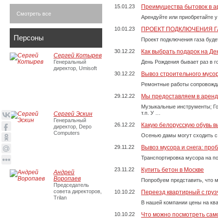
15.01.23
Преимущества бытовок в а
Смотреть все
Арендуйте или приобретайте у
10.01.23
ПРОЕКТ ПОДКЛЮЧЕНИЯ Г
Персоны
Проект подключения газа буде
30.12.22
Как выбрать подарок на Д
Сергей Котырев
Генеральный
День Рождения бывает раз в г
директор, Umisoft
30.12.22
Вывоз строительного мусо
Ремонтные работы сопровожда
29.12.22
Мы предоставляем в аренду
Музыкальные инструменты; Го
т.п. У …
Сергей Эскин
Генеральный
26.12.22
Какую белорусскую обувь в
директор, Depo
Computers
Осенью дамы могут сходить с
29.11.22
Вывоз мусора и снега: про
Транспортировка мусора на п
23.11.22
Купить бетон в Москве
Андрей
Воропаев
Попробуем представить, что м
Председатель
совета директоров,
10.10.22
Переезд квартирный с груз
Trilan
В нашей компании цены на ква
10.10.22
Что можно посмотреть само