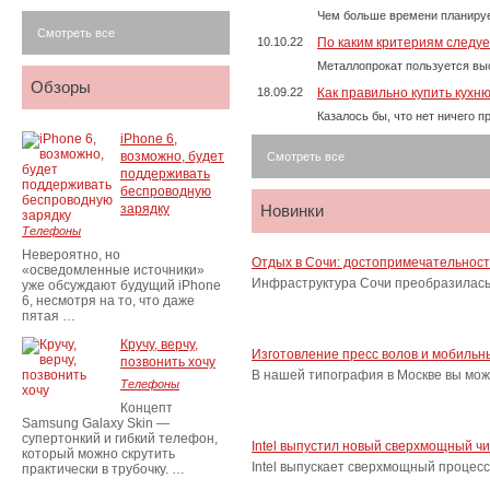
Чем больше времени планируе
Смотреть все
10.10.22
По каким критериям следу
Металлопрокат пользуется выс
Обзоры
18.09.22
Как правильно купить кухн
Казалось бы, что нет ничего 
iPhone 6,
возможно, будет
Смотреть все
поддерживать
беспроводную
зарядку
Новинки
Телефоны
Невероятно, но
Отдых в Сочи: достопримечательнос
«осведомленные источники»
Инфраструктура Сочи преобразилась 
уже обсуждают будущий iPhone
6, несмотря на то, что даже
пятая …
Кручу, верчу,
Изготовление пресс волов и мобильн
позвонить хочу
В нашей типография в Москве вы мож
Телефоны
Концепт
Samsung Galaxy Skin —
супертонкий и гибкий телефон,
Intel выпустил новый сверхмощный ч
который можно скрутить
Intel выпускает сверхмощный процес
практически в трубочку. …