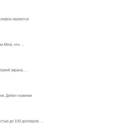
елефон является
 Mirai, что …
трией экрана. …
ем. Дебют новинки
стью до 100 долларов. …