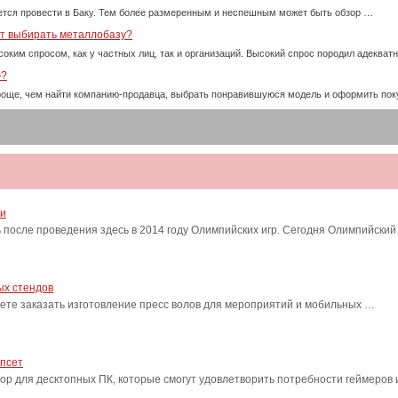
тся провести в Баку. Тем более размеренным и неспешным может быть обзор …
ет выбирать металлобазу?
оким спросом, как у частных лиц, так и организаций. Высокий спрос породил адекват
ю?
проще, чем найти компанию-продавца, выбрать понравившуюся модель и оформить пок
ти
после проведения здесь в 2014 году Олимпийских игр. Сегодня Олимпийский
ых стендов
ете заказать изготовление пресс волов для мероприятий и мобильных …
ипсет
сор для десктопных ПК, которые смогут удовлетворить потребности геймеро