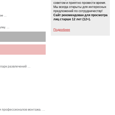
советом и приятно провести время.
Мы всегда открыты для интересных
предложений по сотрудничеству!
Сайт рекомендован для просмотра
ное …
лиц старше 12 лет (12+).
упку. …
Подробнее
 парк развлечений …
в и профессионалов монтажа. …