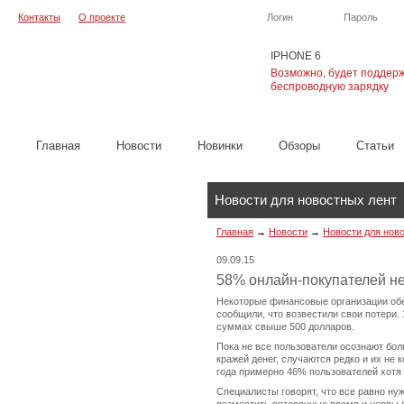
Контакты
О проекте
Логин
Пароль
IPHONE 6
Возможно, будет поддер
беспроводную зарядку
Главная
Новости
Новинки
Обзоры
Cтатьи
Новости для новостных лент
Главная
→
Новости
→
Новости для нов
09.09.15
58% онлайн-покупателей н
Некоторые финансовые организации обе
сообщили, что возвестили свои потери.
суммах свыше 500 долларов.
Пока не все пользователи осознают бо
кражей денег, случаются редко и их не 
года примерно 46% пользователей хотя
Специалисты говорят, что все равно нуж