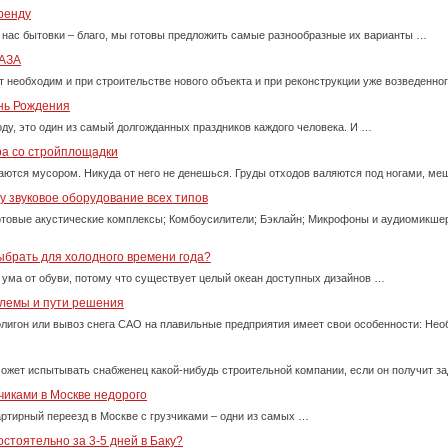
ренду
 нас бытовки – благо, мы готовы предложить самые разнообразные их варианты …
АЗА
т необходим и при строительстве нового объекта и при реконструкции уже возведенно
ень Рождения
оду, это один из самый долгожданных праздников каждого человека. И …
ра со стройплощадки
ются мусором. Никуда от него не денешься. Груды отходов валяются под ногами, м
 звуковое оборудование всех типов
товые акустические комплексы; Комбоусилители; Бэклайн; Микрофоны и аудиомикше
ыбрать для холодного времени года?
 ума от обуви, потому что существует целый океан доступных дизайнов …
блемы и пути решения
олигон или вывоз снега САО на плавильные предприятия имеет свои особенности: Нео
ожет испытывать снабженец какой-нибудь строительной компании, если он получит за
чиками в Москве недорого
ртирный переезд в Москве с грузчиками – одни из самых …
стоятельно за 3-5 дней в Баку?