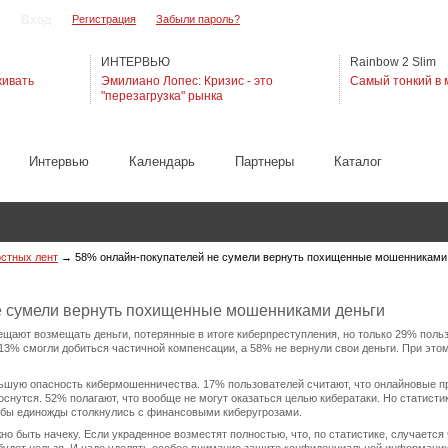
Регистрация
Забыли пароль?
ИНТЕРВЬЮ
Rainbow 2 Slim
живать
Эмилиано Лопес: Кризис - это
Самый тонкий в 
"перезагрузка" рынка
Интервью
Календарь
Партнеры
Каталог
остных лент
→
58% онлайн-покупателей не сумели вернуть похищенные мошенниками
е сумели вернуть похищенные мошенниками деньги
щают возмещать деньги, потерянные в итоге киберпреступления, но только 29% поль
 13% смогли добиться частичной компенсации, а 58% не вернули свои деньги. При это
льшую опасность кибермошенничества. 17% пользователей считают, что онлайновые п
коснутся. 52% полагают, что вообще не могут оказаться целью кибератаки. Но статистик
 бы единожды столкнулись с финансовыми киберугрозами.
но быть начеку. Если украденное возместят полностью, что, по статистике, случается