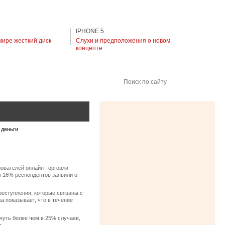
IPHONE 5
мире жесткий диск
Слухи и предположения о новом
концепте
Поиск по сайту
 деньги
зователей онлайн-торговли
м 16% респондентов заявили о
реступления, которые связаны с
а показывает, что в течение
 чуть более чем в 25% случаев,