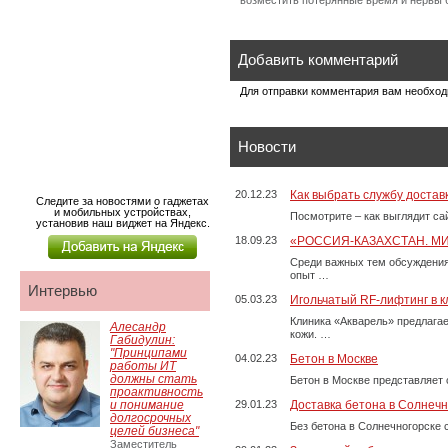
возместить потерянные время и нервы 
Добавить комментарий
Для отправки комментария вам необхо
Новости
20.12.23
Как выбрать службу достав
Следите за новостями о гаджетах
и мобильных устройствах,
Посмотрите – как выглядит с
установив наш виджет на Яндекс.
18.09.23
«РОССИЯ-КАЗАХСТАН. М
Среди важных тем обсуждения
опыт …
Интервью
05.03.23
Игольчатый RF-лифтинг в к
Клиника «Акварель» предлага
Алесандр
кожи. …
Габидулин:
"Принципами
04.02.23
Бетон в Москве
работы ИТ
должны стать
Бетон в Москве представляет 
проактивность
и понимание
29.01.23
Доставка бетона в Солнечн
долгосрочных
Без бетона в Солнечногорске 
целей бизнеса"
Заместитель