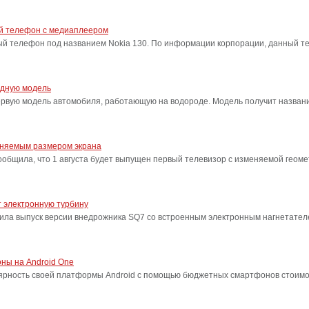
ый телефон с медиаплеером
ый телефон под названием Nokia 130. По информации корпорации, данный т
одную модель
ервую модель автомобиля, работающую на водороде. Модель получит название
еняемым размером экрана
бщила, что 1 августа будет выпущен первый телевизор с изменяемой геоме
 электронную турбину
ила выпуск версии внедрожника SQ7 со встроенным электронным нагнетател
ны на Android One
лярность своей платформы Android с помощью бюджетных смартфонов стоимо