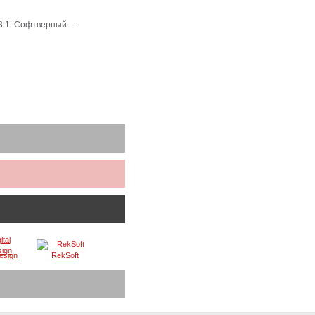
 8.1. Софтверный …
Design
RekSoft