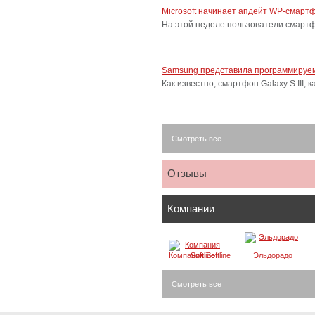
Microsoft начинает апдейт WP-смарт
На этой неделе пользователи смарт
Samsung представила программируем
Как известно, смартфон Galaxy S III
Смотреть все
Отзывы
Компании
Компания Softline
Эльдорадо
Смотреть все