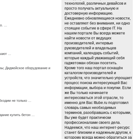
технологий, различных девайсов и
просто получать актуальную и
достоверную информацию.
Ежедневно обновляющиеся новости,
не оставляют без внимания, ни одно
го. …
стоящее событие в сфере IT. На
нашем портале Вы всегда можете
найти новости от ведущих
производителей, интервью
руководителей и владельцев
компаний, календарь событий,
ешают …
которые каждый уважающий себя
гаджетоман обязан посетить.
Кроме того наш портал оснащён
ры; Диджейское оборудование и
каталогом производителей и
устройств, что значительно упрощает
процесс поиска интересующей Вас
информации, выбора и покупки. Если
же Вы только начинаете
интересоваться этой отрасли, то
бходим не только …
именно для Вас Ittube.ru подготовил
словарь самых необходимых
терминов, разобравшись с которыми,
дание купить бетон …
Вы уже будет практически
профессионалами своего дела.
Надеемся, что наш интернет-ресурс
станет близким и надежным другом, к
которому всегда можно обратиться за