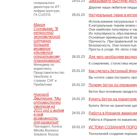
29.01.23
Заказывайте быструю дост
генерального
директора по ИТ-
Дорогие наши любители пиццы
инфраструктуре,
ГК CUSTIS
29.01.23
Натуральные ткани в инте
Использование натуральных т
Мария
К натуральным тканям можно о
Соловьева: "В
Они наиболее популярны и чащ
непростой
Их популярность обусловлена 
экономической
Основные преимущества В зави
ситуации
Прочность. При правильной экс
большое
Безопасность. Они полностью
внимание
Просты в уходе. Их легко сти
уделяется
оперативному
26.01.23
Для чего необходим входно
планированию"
К сожалению, статистика неум
Менеджер по
маркетингу,
25.01.23
Как сделать бетонный фун
Представительство
ViewSonic в
Вы хотите сами построить пр
странах СНГ и
Прибалтики
25.01.23
Почему бетон по-прежнем
Бетон был основным продукто
Никоалй
Дмитриев: "Мы
24.01.23
Купить бетон на гранитно
оптимистично
Купить бетон на гранитном ще
смотрим на
2015 год и видим
24.01.23
Работа в Израиле ваканси
в нем
возможности
Работа в Израиле по вакансии
для развития"
Президент, Konica
20.01.23
ИСТОКИ СОЗДАНИЯ ПОР
Minolta Business
Технологией создания порошко
Solutions Russia