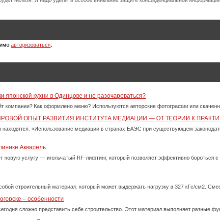
будет нельзя. И надо уделять особое внимание защите конфиденциальной информации
димо
авторизоваться
.
ки японской кухни в Одинцове и не разочароваться?
айт компании? Как оформлено меню? Используются авторские фотографии или скачен
ИРОВОЙ ОПЫТ РАЗВИТИЯ ИНСТИТУТА МЕДИАЦИИ — ОТ ТЕОРИИ К ПРАКТИ
 находятся: «Использование медиации в странах ЕАЭС при существующем законода
линике Акварель
ет новую услугу — игольчатый RF-лифтинг, который позволяет эффективно бороться 
собой строительный материал, который может выдержать нагрузку в 327 кГс/см2. См
огорске – особенности
сегодня сложно представить себе строительство. Этот материал выполняет разные фу