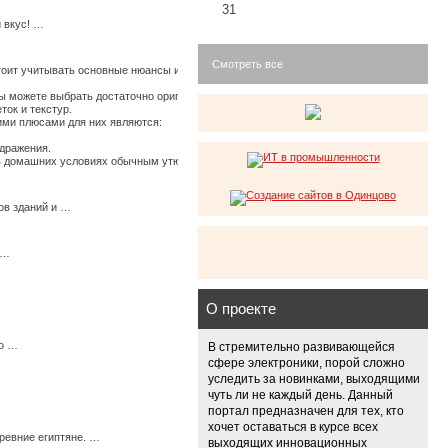
31
 вкус! …
Смотреть все
стоит учитывать основные нюансы их использования, иначе по истечению времени они
 можете выбрать достаточно оригинальные ткани, изготовленные из крапивы, конопли
ток и текстур.
щими плюсами для них являются:
здражения.
ь в домашних условиях обычным утюгом. …
ов зданий и …
 …
О проекте
мо …
В стремительно развивающейся
сфере электроники, порой сложно
уследить за новинками, выходящими
чуть ли не каждый день. Данный
портал предназначен для тех, кто
хочет оставаться в курсе всех
ревние египтяне. …
выходящих инновационных