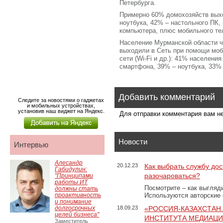
Петербурга.
Примерно 60% домохозяйств выхо
ноутбука, 42% – настольного ПК,
компьютера, плюс мобильного т
Население Мурманской области ч
выходили в Сеть при помощи моб
сети (Wi-Fi и др.): 41% населен
смартфона, 39% – ноутбука, 33%
Добавить комментарий
Следите за новостями о гаджетах
и мобильных устройствах,
установив наш виджет на Яндекс.
Для отправки комментария вам 
Новости
Интервью
Алесандр
20.12.23
Как выбрать службу дос
Габидулин:
разочароваться?
"Принципами
работы ИТ
Посмотрите – как выгляд
должны стать
проактивность
Используются авторские
и понимание
долгосрочных
18.09.23
«РОССИЯ-КАЗАХСТАН
целей бизнеса"
ИНСТИТУТА МЕДИАЦИИ
Заместитель