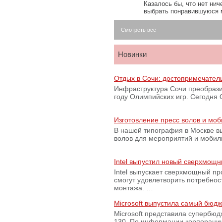
Казалось бы, что нет нич
выбрать понравившуюся 
Смотреть все
Новинки
Отдых в Сочи: достопримечател
Инфраструктура Сочи преобрази
году Олимпийских игр. Сегодня
Изготовление пресс волов и мо
В нашей типография в Москве вы
волов для мероприятий и моби
Intel выпустил новый сверхмощн
Intel выпускает сверхмощный пр
смогут удовлетворить потребно
монтажа. …
Microsoft выпустила самый бюд
Microsoft представила супербю
130. По информации корпораци