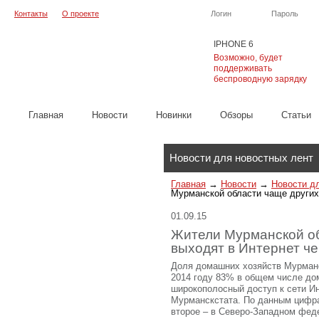
Контакты
О проекте
Логин
Пароль
IPHONE 6
Возможно, будет
поддерживать
беспроводную зарядку
Главная
Новости
Новинки
Обзоры
Cтатьи
Каталог
Новости для новостных лент
Главная
→
Новости
→
Новости д
Мурманской области чаще других 
01.09.15
Жители Мурманской об
выходят в Интернет че
Доля домашних хозяйств Мурманс
2014 году 83% в общем числе до
широкополосный доступ к сети Ин
Мурманскстата. По данным цифра
второе – в Северо-Западном феде