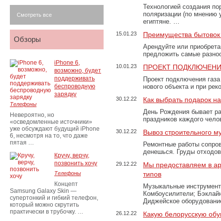
Технологией создания по
поляризации (по мнению 
Смотреть все
египтяне. …
15.01.23
Преимущества бытовок 
Обзоры
Арендуйте или приобретай
предложить самые разно
iPhone 6,
10.01.23
ПРОЕКТ ПОДКЛЮЧЕНИ
возможно, будет
поддерживать
Проект подключения газа
беспроводную
нового объекта и при рек
зарядку
30.12.22
Как выбрать подарок н
Телефоны
День Рождения бывает ра
Невероятно, но
праздников каждого чело
«осведомленные источники»
уже обсуждают будущий iPhone
30.12.22
Вывоз строительного м
6, несмотря на то, что даже
пятая …
Ремонтные работы сопров
денешься. Груды отходо
Кручу, верчу,
позвонить хочу
29.12.22
Мы предоставляем в ар
Телефоны
типов
Концепт
Музыкальные инструменты
Samsung Galaxy Skin —
Комбоусилители; Бэклай
супертонкий и гибкий телефон,
Диджейское оборудование
который можно скрутить
практически в трубочку. …
26.12.22
Какую белорусскую обу