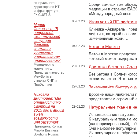
генерального
Среди важных тем обсуж
директора по ИТ-
медиации в странах ЕАЭ
инфраструктуре,
«Международный опыт …
ГК CUSTIS
05.03.23
Игольчатый RF-лифтинг
Мария
Соловьева: "В
Клиника «Акварель» пред
непростой
лифтинг, который позвол
экономической
изменениями кожи. …
ситуации
большое
04.02.23
Бетон в Москве
внимание
уделяется
Бетон в Москве представ
оперативному
который может выдержать
планированию"
Менеджер по
29.01.23
Доставка бетона в Сол
маркетингу,
Представительство
Без бетона в Солнечного
ViewSonic в
строительство. Этот мат
странах СНГ и
Прибалтики
29.01.23
Заказывайте быструю д
Дорогие наши любители 
Никоалй
Дмитриев: "Мы
представляем огромный а
оптимистично
смотрим на
29.01.23
Натуральные ткани в и
2015 год и видим
в нем
Использование натуральн
возможности
К натуральным тканям мо
для развития"
(санфоризированный), шёл
Президент, Konica
Они наиболее популярны 
Minolta Business
Их популярность обусловл
Solutions Russia