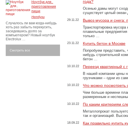
года?
Ноутбук для..
приготовления
Осенью дамы могут сходи
пищи
существует целый океан
Нетбуки
29.11.22
Вывоз мусора и снега:
Случалось ли вам когда-нибудь
хоть раз забыть перекусить,
Транспортировка мусора 
засидевшись долго за
плавильные предприятия 
компьютером? Новый ноутбук
только …
Electrolux …
23.11.22
Купить бетон в Москве
Попробуем представить, 
Смотреть все
нибудь строительной ком
бетон …
10.10.22
Переезд квартирный с 
В нашей компании цены н
грузчиками – одни из са
10.10.22
Что можно посмотреть с
Чем больше времени план
размеренным и неспешны
10.10.22
По каким критериям сл
Металлопрокат пользуетс
так и организаций. Высо
18.09.22
Как правильно купить к