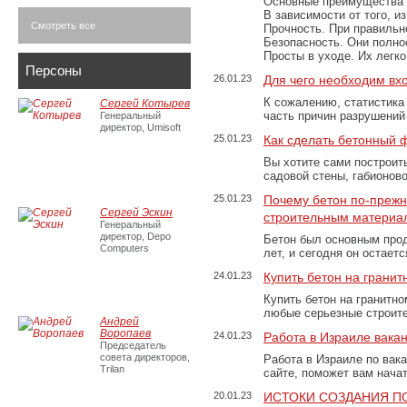
Основные преимущества
В зависимости от того, и
Смотреть все
Прочность. При правильно
Безопасность. Они полно
Просты в уходе. Их легк
Персоны
26.01.23
Для чего необходим вх
К сожалению, статистика
Сергей Котырев
часть причин разрушений
Генеральный
директор, Umisoft
25.01.23
Как сделать бетонный 
Вы хотите сами построит
садовой стены, габионов
25.01.23
Почему бетон по-преж
Сергей Эскин
строительным материа
Генеральный
директор, Depo
Бетон был основным прод
Computers
лет, и сегодня он остае
24.01.23
Купить бетон на грани
Купить бетон на гранитно
любые серьезные строит
Андрей
Воропаев
24.01.23
Работа в Израиле вака
Председатель
совета директоров,
Работа в Израиле по вак
Trilan
сайте, поможет вам нача
20.01.23
ИСТОКИ СОЗДАНИЯ П