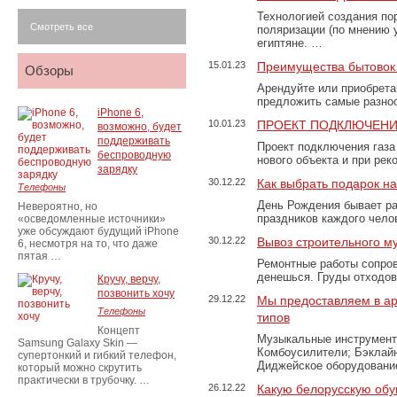
Технологией создания по
Смотреть все
поляризации (по мнению 
египтяне. …
15.01.23
Преимущества бытовок 
Обзоры
Арендуйте или приобретай
предложить самые разно
iPhone 6,
10.01.23
ПРОЕКТ ПОДКЛЮЧЕНИ
возможно, будет
поддерживать
Проект подключения газа
беспроводную
нового объекта и при рек
зарядку
30.12.22
Как выбрать подарок н
Телефоны
День Рождения бывает ра
Невероятно, но
праздников каждого чело
«осведомленные источники»
уже обсуждают будущий iPhone
30.12.22
Вывоз строительного м
6, несмотря на то, что даже
пятая …
Ремонтные работы сопров
денешься. Груды отходо
Кручу, верчу,
позвонить хочу
29.12.22
Мы предоставляем в ар
Телефоны
типов
Концепт
Музыкальные инструменты
Samsung Galaxy Skin —
Комбоусилители; Бэклай
супертонкий и гибкий телефон,
Диджейское оборудование
который можно скрутить
практически в трубочку. …
26.12.22
Какую белорусскую обу