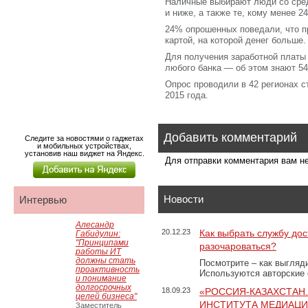
Наличные выбирают люди со сре
и ниже, а также те, кому менее 2
24% опрошенных поведали, что п
картой, на которой денег больше.
Для получения заработной платы
любого банка — об этом знают 5
Опрос проводили в 42 регионах с
2015 года.
Добавить комментарий
Следите за новостями о гаджетах
и мобильных устройствах,
установив наш виджет на Яндекс.
Для отправки комментария вам 
Новости
Интервью
Алесандр
20.12.23
Как выбрать службу дос
Габидулин:
"Принципами
разочароваться?
работы ИТ
должны стать
Посмотрите – как выгляд
проактивность
Используются авторские
и понимание
долгосрочных
18.09.23
«РОССИЯ-КАЗАХСТАН
целей бизнеса"
ИНСТИТУТА МЕДИАЦИИ
Заместитель