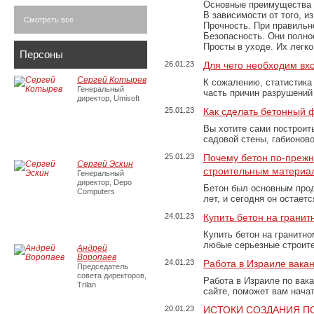
Основные преимущества
В зависимости от того, и
Смотреть все
Прочность. При правильно
Безопасность. Они полно
Просты в уходе. Их легк
Персоны
26.01.23
Для чего необходим вх
Сергей Котырев
К сожалению, статистика
Генеральный
часть причин разрушений
директор, Umisoft
25.01.23
Как сделать бетонный 
Вы хотите сами построит
садовой стены, габионов
25.01.23
Почему бетон по-преж
Сергей Эскин
строительным материа
Генеральный
директор, Depo
Бетон был основным прод
Computers
лет, и сегодня он остае
24.01.23
Купить бетон на грани
Купить бетон на гранитно
любые серьезные строит
Андрей
Воропаев
24.01.23
Работа в Израиле вака
Председатель
совета директоров,
Работа в Израиле по вак
Trilan
сайте, поможет вам нача
20.01.23
ИСТОКИ СОЗДАНИЯ П