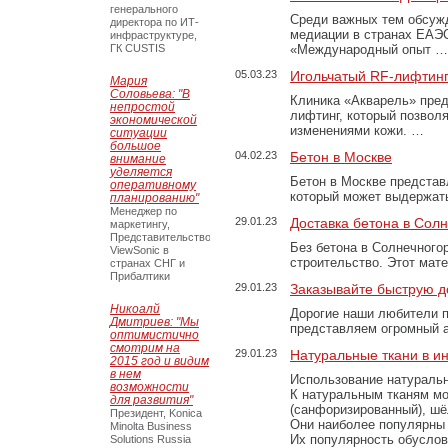
генерального
Среди важных тем обсуж
директора по ИТ-
медиации в странах ЕАЭ
инфраструктуре,
ГК CUSTIS
«Международный опыт …
05.03.23
Игольчатый RF-лифтинг
Мария
Соловьева: "В
Клиника «Акварель» пред
непростой
лифтинг, который позвол
экономической
изменениями кожи. …
ситуации
большое
04.02.23
Бетон в Москве
внимание
уделяется
Бетон в Москве представ
оперативному
который может выдержать
планированию"
Менеджер по
29.01.23
Доставка бетона в Сол
маркетингу,
Представительство
Без бетона в Солнечного
ViewSonic в
строительство. Этот мат
странах СНГ и
Прибалтики
29.01.23
Заказывайте быструю д
Никоалй
Дорогие наши любители 
Дмитриев: "Мы
представляем огромный а
оптимистично
смотрим на
29.01.23
Натуральные ткани в и
2015 год и видим
в нем
Использование натуральн
возможности
К натуральным тканям мо
для развития"
(санфоризированный), шёл
Президент, Konica
Они наиболее популярны 
Minolta Business
Их популярность обусловл
Solutions Russia