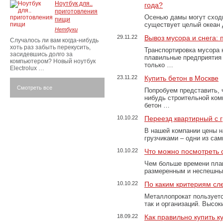
Ноутбук для..
года?
приготовления
Осенью дамы могут сходи
пищи
существует целый океан
Нетбуки
29.11.22
Вывоз мусора и снега:
Случалось ли вам когда-нибудь
хоть раз забыть перекусить,
Транспортировка мусора 
засидевшись долго за
плавильные предприятия 
компьютером? Новый ноутбук
только …
Electrolux …
23.11.22
Купить бетон в Москве
Смотреть все
Попробуем представить, 
нибудь строительной ком
бетон …
10.10.22
Переезд квартирный с 
В нашей компании цены н
грузчиками – одни из са
10.10.22
Что можно посмотреть с
Чем больше времени план
размеренным и неспешны
10.10.22
По каким критериям сл
Металлопрокат пользуетс
так и организаций. Высо
18.09.22
Как правильно купить к