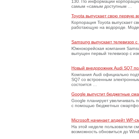
130. По информации корпораци
самым «самым доступным …
Toyota выпускает свою первую 
Корпорация Toyota выпускает с
работающую на водороде. Модель
Samsung выпускает телевизор 
Южнокорейская компания Samsun
выпущен первый телевизор с из
Новый внедорожник Audi SQ7 по
Компания Audi официально подт
SQ7 со встроенным электронным
состоится …
Google выпустит бюджетные сма
Google планирует увеличивать 
с помощью бюджетных смартфон
Microsoft начинает апдейт WP-
На этой неделе пользователи с
возможность обновиться до Win