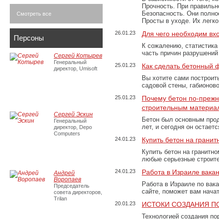
Прочность. При правильно
Безопасность. Они полно
Смотреть все
Просты в уходе. Их легк
26.01.23
Для чего необходим вх
Персоны
К сожалению, статистика
часть причин разрушений
Сергей Котырев
Генеральный
25.01.23
Как сделать бетонный 
директор, Umisoft
Вы хотите сами построит
садовой стены, габионов
25.01.23
Почему бетон по-преж
строительным материа
Сергей Эскин
Бетон был основным прод
Генеральный
лет, и сегодня он остае
директор, Depo
Computers
24.01.23
Купить бетон на грани
Купить бетон на гранитно
любые серьезные строит
24.01.23
Работа в Израиле вака
Андрей
Воропаев
Работа в Израиле по вак
Председатель
сайте, поможет вам нача
совета директоров,
Trilan
20.01.23
ИСТОКИ СОЗДАНИЯ П
Технологией создания по