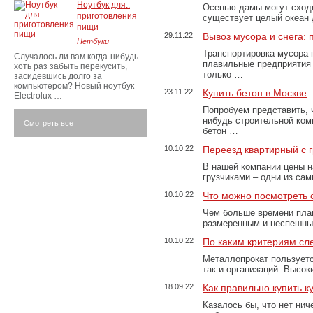
Ноутбук для..
Осенью дамы могут сходи
приготовления
существует целый океан
пищи
29.11.22
Вывоз мусора и снега:
Нетбуки
Транспортировка мусора 
Случалось ли вам когда-нибудь
плавильные предприятия 
хоть раз забыть перекусить,
только …
засидевшись долго за
компьютером? Новый ноутбук
23.11.22
Купить бетон в Москве
Electrolux …
Попробуем представить, 
нибудь строительной ком
Смотреть все
бетон …
10.10.22
Переезд квартирный с 
В нашей компании цены н
грузчиками – одни из са
10.10.22
Что можно посмотреть с
Чем больше времени план
размеренным и неспешны
10.10.22
По каким критериям сл
Металлопрокат пользуетс
так и организаций. Высо
18.09.22
Как правильно купить к
Казалось бы, что нет нич