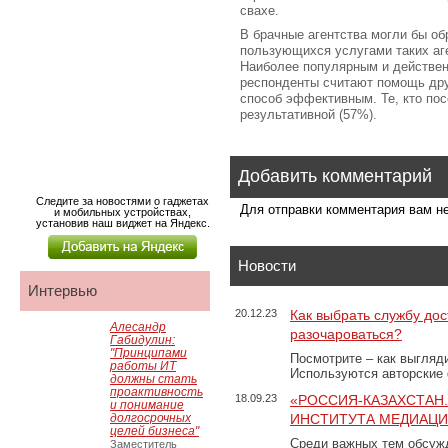
свахе.
В брачные агентства могли бы об
пользующихся услугами таких аге
Наиболее популярным и действен
респонденты считают помощь дру
способ эффективным. Те, кто по
результативной (57%).
Добавить комментарий
Следите за новостями о гаджетах
Для отправки комментария вам 
и мобильных устройствах,
установив наш виджет на Яндекс.
Новости
Интервью
20.12.23
Как выбрать службу дос
Алесандр
разочароваться?
Габидулин:
"Принципами
Посмотрите – как выгляд
работы ИТ
Используются авторские
должны стать
проактивность
18.09.23
«РОССИЯ-КАЗАХСТАН
и понимание
долгосрочных
ИНСТИТУТА МЕДИАЦИИ
целей бизнеса"
Среди важных тем обсуж
Заместитель