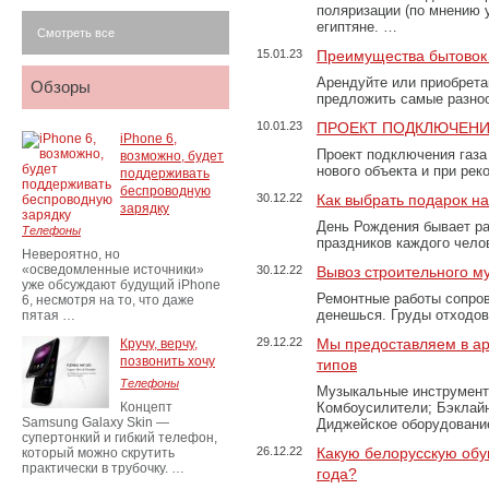
поляризации (по мнению 
египтяне. …
Смотреть все
15.01.23
Преимущества бытовок 
Арендуйте или приобретай
Обзоры
предложить самые разно
10.01.23
ПРОЕКТ ПОДКЛЮЧЕНИ
iPhone 6,
Проект подключения газа
возможно, будет
нового объекта и при рек
поддерживать
беспроводную
30.12.22
Как выбрать подарок н
зарядку
День Рождения бывает ра
Телефоны
праздников каждого чело
Невероятно, но
«осведомленные источники»
30.12.22
Вывоз строительного м
уже обсуждают будущий iPhone
Ремонтные работы сопров
6, несмотря на то, что даже
денешься. Груды отходо
пятая …
29.12.22
Мы предоставляем в ар
Кручу, верчу,
позвонить хочу
типов
Телефоны
Музыкальные инструменты
Концепт
Комбоусилители; Бэклай
Samsung Galaxy Skin —
Диджейское оборудование
супертонкий и гибкий телефон,
26.12.22
Какую белорусскую обу
который можно скрутить
практически в трубочку. …
года?