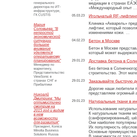
генерального
медиации в странах ЕАЭ
директора по ИТ-
«Международный опыт …
инфраструктуре,
ГК CUSTIS
05.03.23
Игольчатый RF-лифтинг
Клиника «Акварель» пред
Мария
лифтинг, который позвол
Соловьева: "В
изменениями кожи. …
непростой
экономической
04.02.23
Бетон в Москве
ситуации
большое
Бетон в Москве представ
внимание
уделяется
который может выдержать
оперативному
планированию"
29.01.23
Доставка бетона в Сол
Менеджер по
Без бетона в Солнечного
маркетингу,
Представительство
строительство. Этот мат
ViewSonic в
странах СНГ и
29.01.23
Заказывайте быструю д
Прибалтики
Дорогие наши любители 
представляем огромный а
Никоалй
Дмитриев: "Мы
29.01.23
Натуральные ткани в и
оптимистично
смотрим на
Использование натуральн
2015 год и видим
К натуральным тканям мо
в нем
(санфоризированный), шёл
возможности
для развития"
Они наиболее популярны 
Президент, Konica
Их популярность обусловл
Minolta Business
Основные преимущества
Solutions Russia
В зависимости от того, и