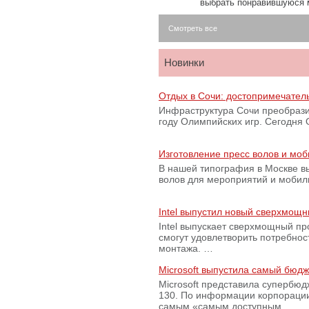
выбрать понравившуюся 
Смотреть все
Новинки
Отдых в Сочи: достопримечател
Инфраструктура Сочи преобрази
году Олимпийских игр. Сегодня
Изготовление пресс волов и мо
В нашей типография в Москве вы
волов для мероприятий и моби
Intel выпустил новый сверхмощн
Intel выпускает сверхмощный пр
смогут удовлетворить потребно
монтажа. …
Microsoft выпустила самый бюд
Microsoft представила супербю
130. По информации корпораци
самым «самым доступным …