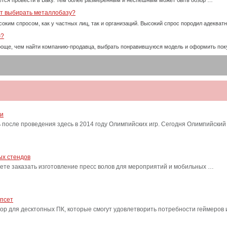
тся провести в Баку. Тем более размеренным и неспешным может быть обзор …
ет выбирать металлобазу?
оким спросом, как у частных лиц, так и организаций. Высокий спрос породил адекват
ю?
проще, чем найти компанию-продавца, выбрать понравившуюся модель и оформить пок
ти
после проведения здесь в 2014 году Олимпийских игр. Сегодня Олимпийский
ых стендов
ете заказать изготовление пресс волов для мероприятий и мобильных …
ипсет
сор для десктопных ПК, которые смогут удовлетворить потребности геймеро