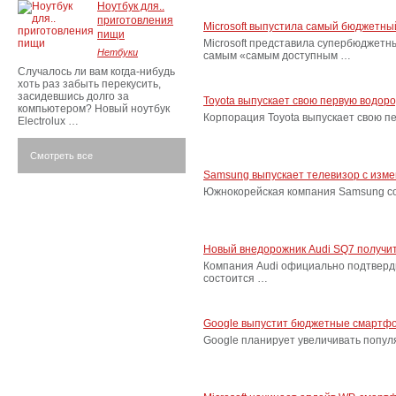
Ноутбук для..
приготовления
Microsoft выпустила самый бюджетн
пищи
Microsoft представила супербюджетн
Нетбуки
самым «самым доступным …
Случалось ли вам когда-нибудь
хоть раз забыть перекусить,
засидевшись долго за
Toyota выпускает свою первую водор
компьютером? Новый ноутбук
Корпорация Toyota выпускает свою п
Electrolux …
Смотреть все
Samsung выпускает телевизор с изм
Южнокорейская компания Samsung соо
Новый внедорожник Audi SQ7 получит
Компания Audi официально подтверд
состоится …
Google выпустит бюджетные смартфо
Google планирует увеличивать попу