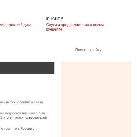
IPHONE 5
мире жесткий диск
Слухи и предположения о новом
концепте
Поиск по сайту
онным технологиям и связи
рез недорогой планшет». Это
В итоге, число пользователей
о том, что в России у