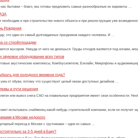
ренду
 нас бытовки – благо, мы готовы предложить самые разнообразные их варианты …
АЗА
т необходим и при строительстве нового объекта и при реконструкции уже возведенно
ень Рождения
оду, это один из самый долгожданных праздников каждого человека. И …
ра со стройплощадки
ются мусором. Никуда от него не денешься. Груды отходов валяются под ногами, м
 звуковое оборудование всех типов
товые акустические комплексы; Комбоусилители; Бэклайн; Микрофоны и аудиомикше
ыбрать для холодного времени года?
 ума от обуви, потому что существует целый океан доступных дизайнов …
блемы и пути решения
олигон или вывоз снега САО на плавильные предприятия имеет свои особенности: Нео
ожет испытывать снабженец какой-нибудь строительной компании, если он получит за
чиками в Москве недорого
ртирный переезд в Москве с грузчиками – одни из самых …
стоятельно за 3-5 дней в Баку?