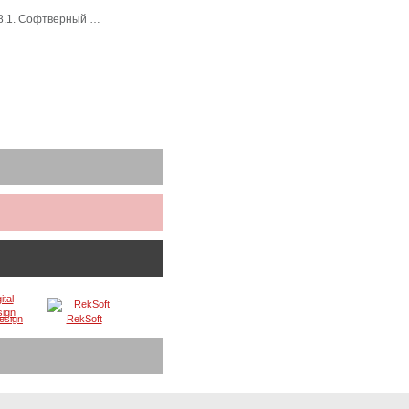
 8.1. Софтверный …
Design
RekSoft