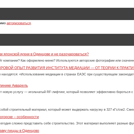
димо
авторизоваться
.
ки японской кухни в Одинцове и не разочароваться?
айт компании? Как оформлено меню? Используются авторские фотографии или скачен
ИРОВОЙ ОПЫТ РАЗВИТИЯ ИНСТИТУТА МЕДИАЦИИ — ОТ ТЕОРИИ К ПРАКТИ
 находятся: «Использование медиации в странах ЕАЭС при существующем законода
линике Акварель
ет новую услугу — игольчатый RF-лифтинг, который позволяет эффективно бороться 
собой строительный материал, который может выдержать нагрузку в 327 кГс/см2. См
огорске – особенности
сегодня сложно представить себе строительство. Этот материал выполняет разные фу
авку пиццы в Одинцово