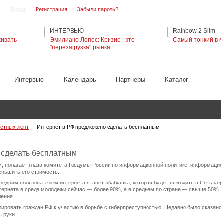
Регистрация
Забыли пароль?
ИНТЕРВЬЮ
Rainbow 2 Slim
живать
Эмилиано Лопес: Кризис - это
Самый тонкий в 
"перезагрузка" рынка
Интервью
Календарь
Партнеры
Каталог
остных лент
→
Интернет в РФ предложено сделать бесплатным
 сделать бесплатным
м, полагает глава комитета Госдумы России по информационной политике, информаци
ньшить его стоимость.
 средним пользователем интернета станет «бабушка, которая будет выходить в Сеть че
тернета в среде молодежи сейчас — более 90%, а в среднем по стране — свыше 50%. 
ления.
ировать граждан РФ к участию в борьбе с киберпреступностью. Недавно было сказано 
 руки.