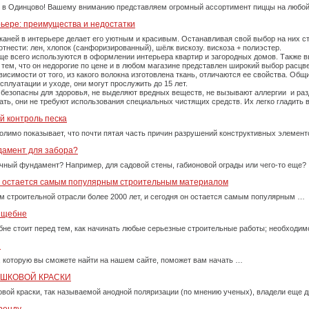
 в Одинцово! Вашему вниманию представляем огромный ассортимент пиццы на любой
рьере: преимущества и недостатки
каней в интерьере делает его уютным и красивым. Останавливая свой выбор на них 
тнести: лен, хлопок (санфоризированный), шёлк вискозу. вискоза + полиэстер.
е всего используются в оформлении интерьера квартир и загородных домов. Также вы
тем, что он недорогие по цене и в любом магазине представлен широкий выбор расцве
симости от того, из какого волокна изготовлена ткань, отличаются ее свойства. Об
плуатации и уходе, они могут прослужить до 15 лет.
 безопасны для здоровья, не выделяют вредных веществ, не вызывают аллергии и ра
рать, они не требуют использования специальных чистящих средств. Их легко гладит
й контроль песка
олимо показывает, что почти пятая часть причин разрушений конструктивных элемент
дамент для забора?
очный фундамент? Например, для садовой стены, габионовой ограды или чего-то еще?
у остается самым популярным строительным материалом
м строительной отрасли более 2000 лет, и сегодня он остается самым популярным …
м щебне
бне стоит перед тем, как начинать любые серьезные строительные работы; необходи
и
, которую вы сможете найти на нашем сайте, поможет вам начать …
ОШКОВОЙ КРАСКИ
вой краски, так называемой анодной поляризации (по мнению ученых), владели еще д