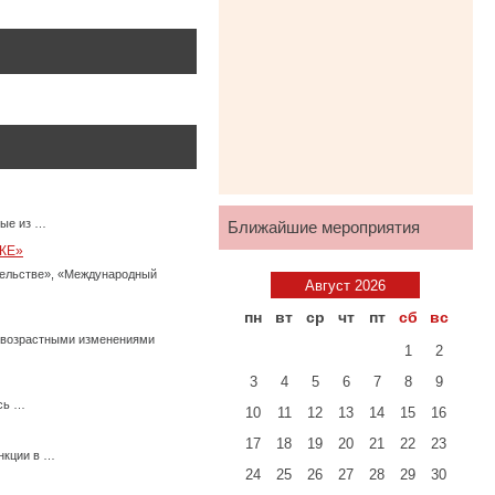
ные из …
Ближайшие мероприятия
КЕ»
тельстве», «Международный
Август 2026
пн
вт
ср
чт
пт
сб
вс
с возрастными изменениями
1
2
3
4
5
6
7
8
9
есь …
10
11
12
13
14
15
16
17
18
19
20
21
22
23
нкции в …
24
25
26
27
28
29
30