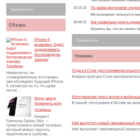
Чем больше времени планируе
10.10.22
По каким критериям следу
Смотреть все
Металлопрокат пользуется выс
18.09.22
Как правильно купить кухн
Обзоры
Казалось бы, что нет ничего 
iPhone 6,
Смотреть все
возможно, будет
поддерживать
беспроводную
Новинки
зарядку
Телефоны
Отдых в Сочи: достопримечательнос
Невероятно, но
Инфраструктура Сочи преобразилась 
«осведомленные источники»
уже обсуждают будущий iPhone
6, несмотря на то, что даже
пятая …
Изготовление пресс волов и мобильн
Кручу, верчу,
В нашей типография в Москве вы мож
позвонить хочу
Телефоны
Концепт
Samsung Galaxy Skin —
Intel выпустил новый сверхмощный ч
супертонкий и гибкий телефон,
Intel выпускает сверхмощный процес
который можно скрутить
практически в трубочку. …