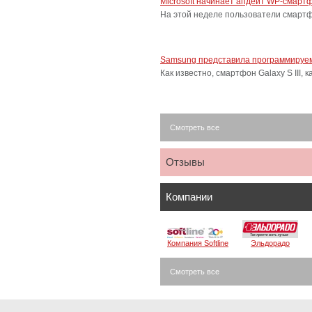
Microsoft начинает апдейт WP-смарт
На этой неделе пользователи смарт
Samsung представила программируем
Как известно, смартфон Galaxy S III
Смотреть все
Отзывы
Компании
Компания Softline
Эльдорадо
Смотреть все