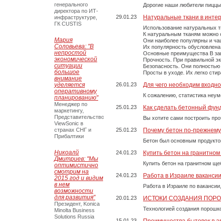
генерального
Дорогие наши любители пиццы
директора по ИТ-
29.01.23
Натуральные ткани в инте
инфраструктуре,
ГК CUSTIS
Использование натуральных т
К натуральным тканям можно о
Мария
Они наиболее популярны и чащ
Соловьева: "В
Их популярность обусловлена 
непростой
Основные преимущества В зави
экономической
Прочность. При правильной экс
ситуации
Безопасность. Они полностью
большое
Просты в уходе. Их легко сти
внимание
уделяется
26.01.23
Для чего необходим входно
оперативному
К сожалению, статистика неум
планированию"
Менеджер по
25.01.23
Как сделать бетонный фун
маркетингу,
Представительство
Вы хотите сами построить пр
ViewSonic в
странах СНГ и
25.01.23
Почему бетон по-прежнем
Прибалтики
Бетон был основным продукто
Никоалй
24.01.23
Купить бетон на гранитно
Дмитриев: "Мы
Купить бетон на гранитном ще
оптимистично
смотрим на
24.01.23
Работа в Израиле ваканси
2015 год и видим
в нем
Работа в Израиле по вакансии
возможности
для развития"
20.01.23
ИСТОКИ СОЗДАНИЯ ПОР
Президент, Konica
Технологией создания порошко
Minolta Business
Solutions Russia
15.01.23