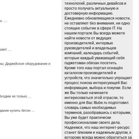
технологий, различных девайсов и
просто получать актуальную и
достоверную информацию.
Ежедневно обновляющиеся новости,
го. …
не оставляют без внимания, ни одно
стоящее событие в сфере IT. На
нашем портале Вы всегда можете
найти новости от ведущих
производителей, интервью
руководителей и владельцев
ешают …
компаний, календарь событий,
которые каждый уважающий себя
гаджетоман обязан посетить.
ры; Диджейское оборудование и
Кроме того наш портал оснащён
каталогом производителей и
устройств, что значительно упрощает
процесс поиска интересующей Вас
информации, выбора и покупки. Если
же Вы только начинаете
бходим не только …
интересоваться этой отрасли, то
именно для Вас Ittube.ru подготовил
словарь самых необходимых
дание купить бетон …
терминов, разобравшись с которыми,
Вы уже будет практически
профессионалами своего дела.
Надеемся, что наш интернет-ресурс
станет близким и надежным другом, к
которому всегда можно обратиться за