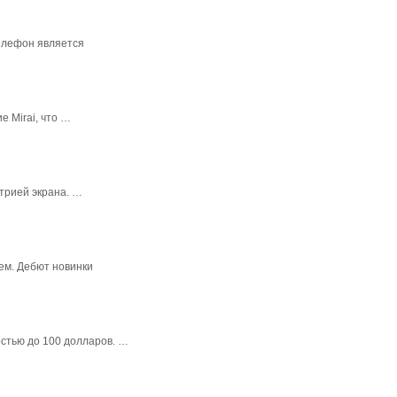
елефон является
 Mirai, что …
трией экрана. …
ем. Дебют новинки
стью до 100 долларов. …