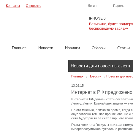
Контакты
О проекте
Логин
Пароль
IPHONE 6
Возможно, будет поддер
беспроводную зарядку
Главная
Новости
Новинки
Обзоры
Cтатьи
Новости для новостных лент
Главная
→
Новости
→
Новости для нов
13.02.15
Интернет в РФ предложено
Интернет в РФ должен стать бесплатны
Леонид Левин. Ближайшая задача — уме
По его мнению, близко то время, когда
обусловлено тем, что проникновение ин
сети будет расти за счет старшего поко
Глава комитета Госдумы призвал стимул
киберпреступников буквально развязаны