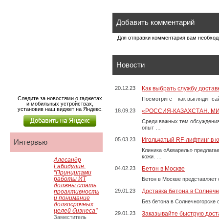
Добавить комментарий
Для отправки комментария вам необхо
Новости
20.12.23
Как выбрать службу достав
Следите за новостями о гаджетах
Посмотрите – как выглядит с
и мобильных устройствах,
установив наш виджет на Яндекс.
18.09.23
«РОССИЯ-КАЗАХСТАН. М
Среди важных тем обсуждения
опыт …
05.03.23
Игольчатый RF-лифтинг в к
Интервью
Клиника «Акварель» предлага
кожи. …
Алесандр
Габидулин:
04.02.23
Бетон в Москве
"Принципами
работы ИТ
Бетон в Москве представляет 
должны стать
29.01.23
Доставка бетона в Солнечн
проактивность
и понимание
Без бетона в Солнечногорске 
долгосрочных
целей бизнеса"
29.01.23
Заказывайте быструю дост
Заместитель