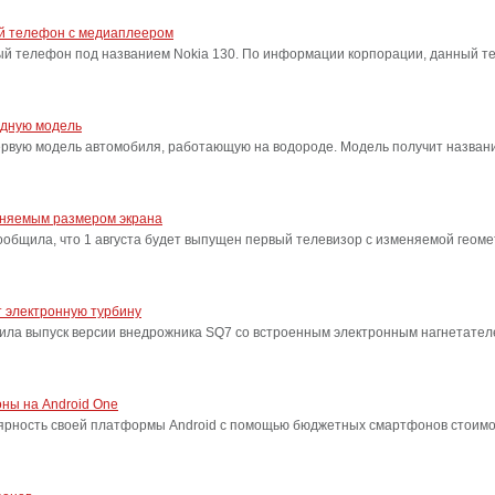
ый телефон с медиаплеером
ый телефон под названием Nokia 130. По информации корпорации, данный т
одную модель
ервую модель автомобиля, работающую на водороде. Модель получит название
еняемым размером экрана
бщила, что 1 августа будет выпущен первый телевизор с изменяемой геоме
 электронную турбину
ила выпуск версии внедрожника SQ7 со встроенным электронным нагнетател
ны на Android One
лярность своей платформы Android с помощью бюджетных смартфонов стоимо