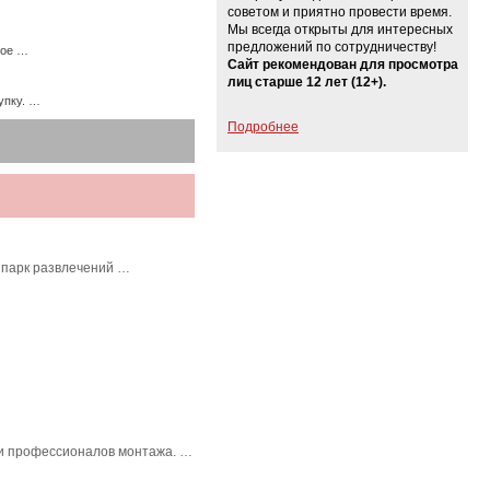
советом и приятно провести время.
Мы всегда открыты для интересных
предложений по сотрудничеству!
ное …
Сайт рекомендован для просмотра
лиц старше 12 лет (12+).
упку. …
Подробнее
 парк развлечений …
в и профессионалов монтажа. …