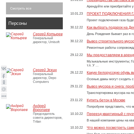
Преимущества бытовок в а
Арендуйте или приобретайте у
Смотреть все
10.01.23
ПРОЕКТ ПОДКЛЮЧЕНИЯ Г
Проект подключения газа буде
Персоны
30.12.22
Как выбрать подарок на Д
Сергей Котырев
День Рождения бывает раз в г
Генеральный
30.12.22
Вывоз строительного мусо
директор, Umisoft
Ремонтные работы сопровожда
29.12.22
Мы предоставляем в аренду
Музыкальные инструменты; Го
т.п. У …
Сергей Эскин
26.12.22
Какую белорусскую обувь в
Генеральный
директор, Depo
Осенью дамы могут сходить с
Computers
29.11.22
Вывоз мусора и снега: про
Транспортировка мусора на п
23.11.22
Купить бетон в Москве
Андрей
Попробуем представить, что м
Воропаев
Председатель
10.10.22
Переезд квартирный с груз
совета директоров,
В нашей компании цены на ква
Trilan
10.10.22
Что можно посмотреть само