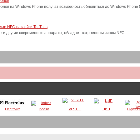
фонов
фонов на Windows Phone получат возможность обновиться до Windows Phone
ые NFC-наклейки TecTiles
, как и другие современные аппараты, обладает встроенным чипом NFC …
Electrolux
Indesit
VESTEL
ЦИП
Digital 