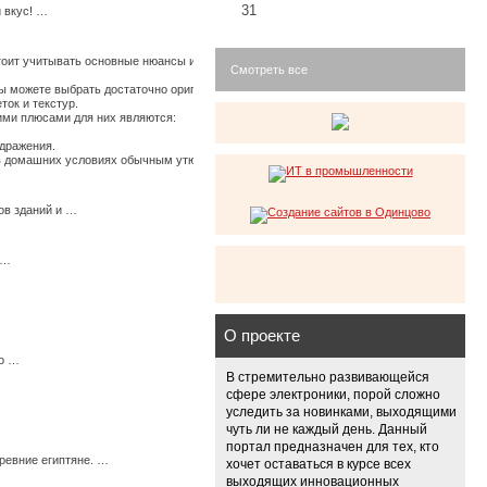
31
 вкус! …
стоит учитывать основные нюансы их использования, иначе по истечению времени они
Смотреть все
 можете выбрать достаточно оригинальные ткани, изготовленные из крапивы, конопли
ток и текстур.
щими плюсами для них являются:
здражения.
ь в домашних условиях обычным утюгом. …
ов зданий и …
 …
О проекте
мо …
В стремительно развивающейся
сфере электроники, порой сложно
уследить за новинками, выходящими
чуть ли не каждый день. Данный
портал предназначен для тех, кто
ревние египтяне. …
хочет оставаться в курсе всех
выходящих инновационных