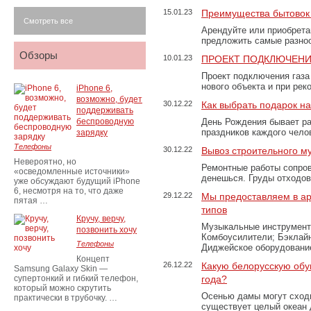
15.01.23
Преимущества бытовок 
Смотреть все
Арендуйте или приобретай
предложить самые разно
Обзоры
10.01.23
ПРОЕКТ ПОДКЛЮЧЕНИ
Проект подключения газа
нового объекта и при рек
iPhone 6,
возможно, будет
30.12.22
Как выбрать подарок н
поддерживать
беспроводную
День Рождения бывает ра
праздников каждого чело
зарядку
Телефоны
30.12.22
Вывоз строительного м
Невероятно, но
Ремонтные работы сопров
«осведомленные источники»
денешься. Груды отходо
уже обсуждают будущий iPhone
6, несмотря на то, что даже
29.12.22
Мы предоставляем в ар
пятая …
типов
Кручу, верчу,
Музыкальные инструменты
позвонить хочу
Комбоусилители; Бэклай
Телефоны
Диджейское оборудование
Концепт
26.12.22
Какую белорусскую обу
Samsung Galaxy Skin —
супертонкий и гибкий телефон,
года?
который можно скрутить
Осенью дамы могут сходи
практически в трубочку. …
существует целый океан