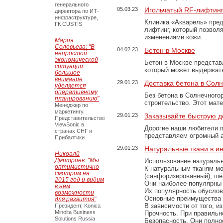
генерального
05.03.23
Игольчатый RF-лифтинг
директора по ИТ-
инфраструктуре,
Клиника «Акварель» пред
ГК CUSTIS
лифтинг, который позвол
изменениями кожи. …
Мария
Соловьева: "В
04.02.23
Бетон в Москве
непростой
экономической
Бетон в Москве представ
ситуации
который может выдержать
большое
внимание
29.01.23
Доставка бетона в Сол
уделяется
оперативному
Без бетона в Солнечного
планированию"
строительство. Этот мат
Менеджер по
маркетингу,
29.01.23
Заказывайте быструю д
Представительство
ViewSonic в
Дорогие наши любители 
странах СНГ и
представляем огромный а
Прибалтики
29.01.23
Натуральные ткани в и
Никоалй
Дмитриев: "Мы
Использование натуральн
оптимистично
К натуральным тканям мо
смотрим на
(санфоризированный), шёл
2015 год и видим
Они наиболее популярны 
в нем
Их популярность обусловл
возможности
Основные преимущества
для развития"
В зависимости от того, и
Президент, Konica
Minolta Business
Прочность. При правильно
Solutions Russia
Безопасность. Они полно