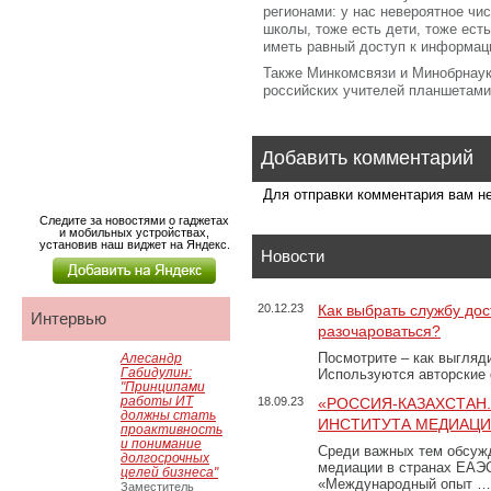
регионами: у нас невероятное чи
школы, тоже есть дети, тоже ест
иметь равный доступ к информац
Также Минкомсвязи и Минобрнаук
российских учителей планшетами
Добавить комментарий
Для отправки комментария вам 
Следите за новостями о гаджетах
и мобильных устройствах,
установив наш виджет на Яндекс.
Новости
20.12.23
Как выбрать службу дос
Интервью
разочароваться?
Посмотрите – как выгляд
Алесандр
Габидулин:
Используются авторские
"Принципами
работы ИТ
18.09.23
«РОССИЯ-КАЗАХСТАН
должны стать
ИНСТИТУТА МЕДИАЦИИ
проактивность
и понимание
Среди важных тем обсуж
долгосрочных
медиации в странах ЕАЭ
целей бизнеса"
«Международный опыт …
Заместитель