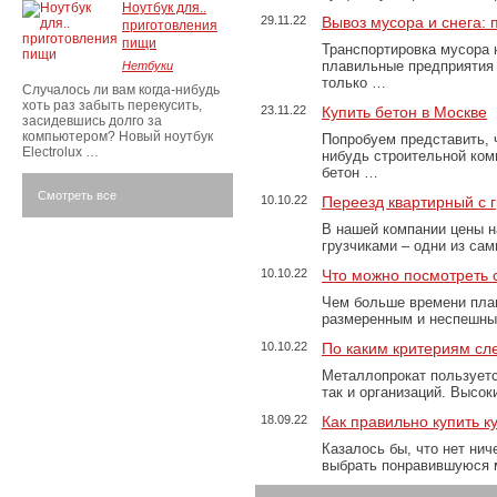
Ноутбук для..
29.11.22
Вывоз мусора и снега:
приготовления
пищи
Транспортировка мусора 
плавильные предприятия 
Нетбуки
только …
Случалось ли вам когда-нибудь
хоть раз забыть перекусить,
23.11.22
Купить бетон в Москве
засидевшись долго за
компьютером? Новый ноутбук
Попробуем представить, 
Electrolux …
нибудь строительной ком
бетон …
Смотреть все
10.10.22
Переезд квартирный с 
В нашей компании цены н
грузчиками – одни из са
10.10.22
Что можно посмотреть с
Чем больше времени план
размеренным и неспешны
10.10.22
По каким критериям сл
Металлопрокат пользуетс
так и организаций. Высо
18.09.22
Как правильно купить к
Казалось бы, что нет нич
выбрать понравившуюся 