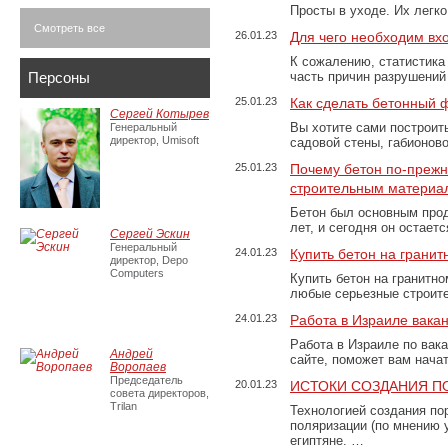
Просты в уходе. Их легк
Смотреть все
26.01.23
Для чего необходим вх
К сожалению, статистика
Персоны
часть причин разрушений
25.01.23
Как сделать бетонный 
Сергей Котырев
Вы хотите сами построит
Генеральный
директор, Umisoft
садовой стены, габионов
25.01.23
Почему бетон по-преж
строительным материа
Бетон был основным прод
лет, и сегодня он остае
Сергей Эскин
Генеральный
24.01.23
Купить бетон на грани
директор, Depo
Computers
Купить бетон на гранитно
любые серьезные строит
24.01.23
Работа в Израиле вака
Работа в Израиле по вак
Андрей
сайте, поможет вам нача
Воропаев
Председатель
20.01.23
ИСТОКИ СОЗДАНИЯ П
совета директоров,
Trilan
Технологией создания по
поляризации (по мнению 
египтяне. …