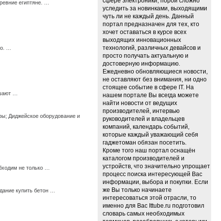
сфере электроники, порой сложно
ревние египтяне. …
уследить за новинками, выходящими
чуть ли не каждый день. Данный
портал предназначен для тех, кто
хочет оставаться в курсе всех
выходящих инновационных
технологий, различных девайсов и
го. …
просто получать актуальную и
достоверную информацию.
Ежедневно обновляющиеся новости,
не оставляют без внимания, ни одно
стоящее событие в сфере IT. На
ешают …
нашем портале Вы всегда можете
найти новости от ведущих
производителей, интервью
ры; Диджейское оборудование и
руководителей и владельцев
компаний, календарь событий,
которые каждый уважающий себя
гаджетоман обязан посетить.
Кроме того наш портал оснащён
каталогом производителей и
устройств, что значительно упрощает
бходим не только …
процесс поиска интересующей Вас
информации, выбора и покупки. Если
же Вы только начинаете
дание купить бетон …
интересоваться этой отрасли, то
именно для Вас Ittube.ru подготовил
словарь самых необходимых