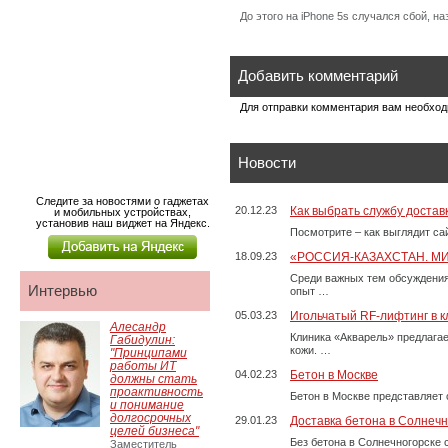
До этого на iPhone 5s случался сбой, 
Добавить комментарий
Для отправки комментария вам необхо
Новости
Следите за новостями о гаджетах
20.12.23
Как выбрать службу достав
и мобильных устройствах,
установив наш виджет на Яндекс.
Посмотрите – как выглядит с
18.09.23
«РОССИЯ-КАЗАХСТАН. М
Среди важных тем обсуждения
Интервью
опыт …
05.03.23
Игольчатый RF-лифтинг в к
Алесандр
Клиника «Акварель» предлага
Габидулин:
кожи. …
"Принципами
работы ИТ
04.02.23
Бетон в Москве
должны стать
проактивность
Бетон в Москве представляет 
и понимание
долгосрочных
29.01.23
Доставка бетона в Солнечн
целей бизнеса"
Без бетона в Солнечногорске 
Заместитель