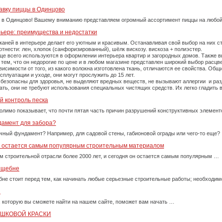
авку пиццы в Одинцово
 в Одинцово! Вашему вниманию представляем огромный ассортимент пиццы на любой
рьере: преимущества и недостатки
каней в интерьере делает его уютным и красивым. Останавливая свой выбор на них 
тнести: лен, хлопок (санфоризированный), шёлк вискозу. вискоза + полиэстер.
е всего используются в оформлении интерьера квартир и загородных домов. Также вы
тем, что он недорогие по цене и в любом магазине представлен широкий выбор расцве
симости от того, из какого волокна изготовлена ткань, отличаются ее свойства. Об
плуатации и уходе, они могут прослужить до 15 лет.
 безопасны для здоровья, не выделяют вредных веществ, не вызывают аллергии и ра
рать, они не требуют использования специальных чистящих средств. Их легко гладит
й контроль песка
олимо показывает, что почти пятая часть причин разрушений конструктивных элемент
дамент для забора?
очный фундамент? Например, для садовой стены, габионовой ограды или чего-то еще?
у остается самым популярным строительным материалом
м строительной отрасли более 2000 лет, и сегодня он остается самым популярным …
м щебне
бне стоит перед тем, как начинать любые серьезные строительные работы; необходи
и
, которую вы сможете найти на нашем сайте, поможет вам начать …
ОШКОВОЙ КРАСКИ