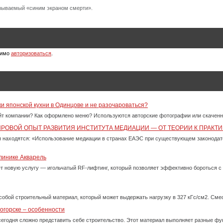
называемый «синим экраном смерти».
димо
авторизоваться
.
ки японской кухни в Одинцове и не разочароваться?
айт компании? Как оформлено меню? Используются авторские фотографии или скачен
ИРОВОЙ ОПЫТ РАЗВИТИЯ ИНСТИТУТА МЕДИАЦИИ — ОТ ТЕОРИИ К ПРАКТИ
 находятся: «Использование медиации в странах ЕАЭС при существующем законода
линике Акварель
ет новую услугу — игольчатый RF-лифтинг, который позволяет эффективно бороться 
собой строительный материал, который может выдержать нагрузку в 327 кГс/см2. См
огорске – особенности
сегодня сложно представить себе строительство. Этот материал выполняет разные фу