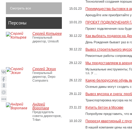
Технологией создания порошко
Смотреть все
15.01.23
Преимущества бытовок в а
Арендуйте или приобретайте у
Персоны
10.01.23
ПРОЕКТ ПОДКЛЮЧЕНИЯ Г
Проект подключения газа буде
Сергей Котырев
30.12.22
Как выбрать подарок на Д
Генеральный
директор, Umisoft
День Рождения бывает раз в г
30.12.22
Вывоз строительного мусо
Ремонтные работы сопровожда
29.12.22
Мы предоставляем в аренду
Сергей Эскин
Музыкальные инструменты; Го
Генеральный
т.п. У …
директор, Depo
26.12.22
Какую белорусскую обувь в
Computers
Осенью дамы могут сходить с
29.11.22
Вывоз мусора и снега: про
Транспортировка мусора на п
Андрей
23.11.22
Купить бетон в Москве
Воропаев
Председатель
Попробуем представить, что м
совета директоров,
Trilan
10.10.22
Переезд квартирный с груз
В нашей компании цены на ква