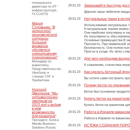
генерального
29.01.23
Заказывайте быструю дост
директора по ИТ-
инфраструктуре,
Дорогие наши любители пиццы
ГК CUSTIS
29.01.23
Натуральные ткани в инте
Мария
Использование натуральных т
Соловьева: "В
К натуральным тканям можно о
непростой
Они наиболее популярны и чащ
экономической
Их популярность обусловлена 
ситуации
Основные преимущества В зави
большое
Прочность. При правильной экс
внимание
Безопасность. Они полностью
уделяется
Просты в уходе. Их легко сти
оперативному
планированию"
26.01.23
Для чего необходим входно
Менеджер по
К сожалению, статистика неум
маркетингу,
Представительство
25.01.23
Как сделать бетонный фун
ViewSonic в
странах СНГ и
Вы хотите сами построить пр
Прибалтики
25.01.23
Почему бетон по-прежнем
Никоалй
Бетон был основным продукто
Дмитриев: "Мы
оптимистично
24.01.23
Купить бетон на гранитно
смотрим на
2015 год и видим
Купить бетон на гранитном ще
в нем
24.01.23
Работа в Израиле ваканси
возможности
для развития"
Работа в Израиле по вакансии
Президент, Konica
Minolta Business
20.01.23
ИСТОКИ СОЗДАНИЯ ПОР
Solutions Russia