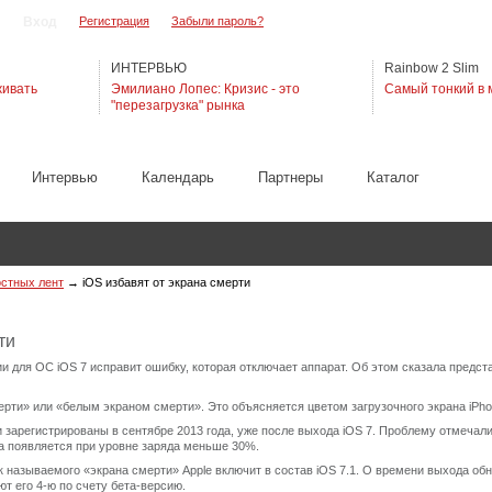
Регистрация
Забыли пароль?
ИНТЕРВЬЮ
Rainbow 2 Slim
живать
Эмилиано Лопес: Кризис - это
Самый тонкий в 
"перезагрузка" рынка
Интервью
Календарь
Партнеры
Каталог
остных лент
→
iOS избавят от экрана смерти
ти
 для ОС iOS 7 исправит ошибку, которая отключает аппарат. Об этом сказала предст
ти» или «белым экраном смерти». Это объясняется цветом загрузочного экрана iPho
зарегистрированы в сентябре 2013 года, уже после выхода iOS 7. Проблему отмечали
ема появляется при уровне заряда меньше 30%.
к называемого «экрана смерти» Apple включит в состав iOS 7.1. О времени выхода обн
т его 4-ю по счету бета-версию.