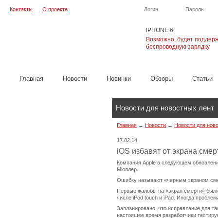
Контакты
О проекте
Логин
Пароль
IPHONE 6
Возможно, будет поддер
беспроводную зарядку
Главная
Новости
Новинки
Обзоры
Cтатьи
Новости для новостных лент
Главная
→
Новости
→
Новости для нов
17.02.14
iOS избавят от экрана смер
Компания Apple в следующем обновлении
Мюллер.
Ошибку называют «черным экраном смер
Первые жалобы на «экран смерти» были 
числе iPod touch и iPad. Иногда пробл
Запланировано, что исправление для та
настоящее время разработчики тестирую