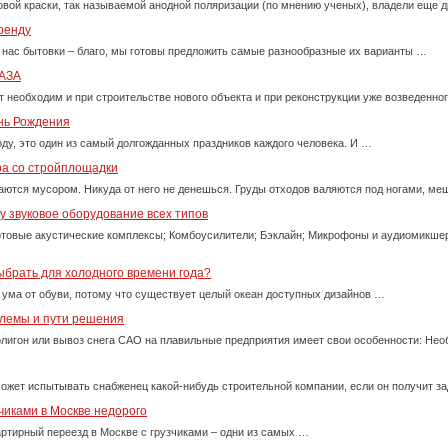
вой краски, так называемой анодной поляризации (по мнению ученых), владели еще д
ренду
 нас бытовки – благо, мы готовы предложить самые разнообразные их варианты …
АЗА
т необходим и при строительстве нового объекта и при реконструкции уже возведенно
ень Рождения
оду, это один из самый долгожданных праздников каждого человека. И …
ра со стройплощадки
ются мусором. Никуда от него не денешься. Груды отходов валяются под ногами, м
 звуковое оборудование всех типов
товые акустические комплексы; Комбоусилители; Бэклайн; Микрофоны и аудиомикше
ыбрать для холодного времени года?
 ума от обуви, потому что существует целый океан доступных дизайнов …
блемы и пути решения
олигон или вывоз снега САО на плавильные предприятия имеет свои особенности: Нео
ожет испытывать снабженец какой-нибудь строительной компании, если он получит за
чиками в Москве недорого
ртирный переезд в Москве с грузчиками – одни из самых …