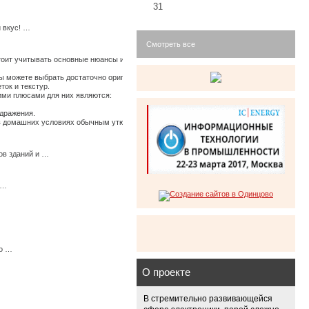
31
 вкус! …
Смотреть все
стоит учитывать основные нюансы их использования, иначе по истечению времени они
 можете выбрать достаточно оригинальные ткани, изготовленные из крапивы, конопли
ток и текстур.
щими плюсами для них являются:
здражения.
ь в домашних условиях обычным утюгом. …
ов зданий и …
 …
мо …
О проекте
В стремительно развивающейся