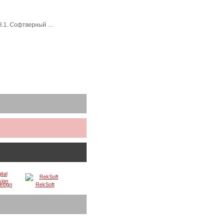
 8.1. Софтверный …
Design
RekSoft