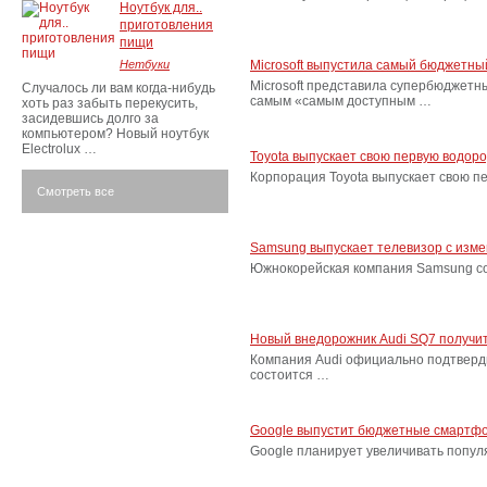
Ноутбук для..
приготовления
пищи
Нетбуки
Microsoft выпустила самый бюджетн
Microsoft представила супербюджетн
Случалось ли вам когда-нибудь
самым «самым доступным …
хоть раз забыть перекусить,
засидевшись долго за
компьютером? Новый ноутбук
Electrolux …
Toyota выпускает свою первую водор
Корпорация Toyota выпускает свою п
Смотреть все
Samsung выпускает телевизор с изм
Южнокорейская компания Samsung соо
Новый внедорожник Audi SQ7 получит
Компания Audi официально подтверд
состоится …
Google выпустит бюджетные смартфо
Google планирует увеличивать попу