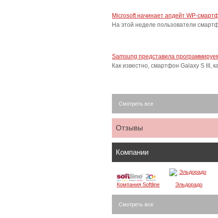
Microsoft начинает апдейт WP-смарт
На этой неделе пользователи смарт
Samsung представила программируем
Как известно, смартфон Galaxy S III
Смотреть все
Отзывы
Компании
Компания Softline
Эльдорадо
Смотреть все