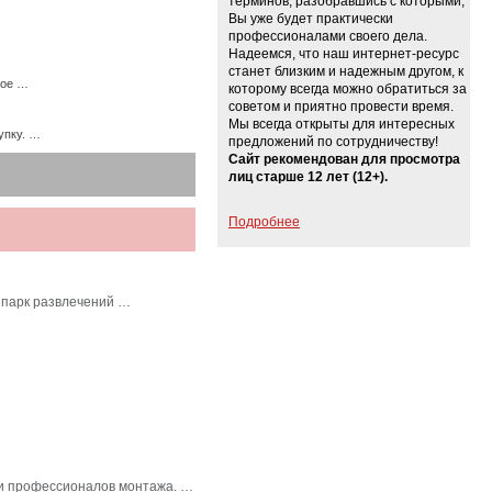
терминов, разобравшись с которыми,
Вы уже будет практически
профессионалами своего дела.
Надеемся, что наш интернет-ресурс
станет близким и надежным другом, к
ное …
которому всегда можно обратиться за
советом и приятно провести время.
Мы всегда открыты для интересных
упку. …
предложений по сотрудничеству!
Сайт рекомендован для просмотра
лиц старше 12 лет (12+).
Подробнее
 парк развлечений …
в и профессионалов монтажа. …