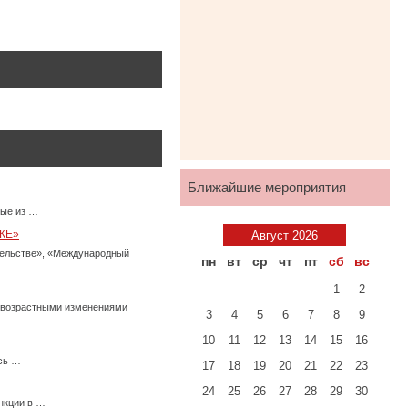
Ближайшие мероприятия
ные из …
КЕ»
Август 2026
тельстве», «Международный
пн
вт
ср
чт
пт
сб
вс
1
2
с возрастными изменениями
3
4
5
6
7
8
9
10
11
12
13
14
15
16
есь …
17
18
19
20
21
22
23
24
25
26
27
28
29
30
нкции в …