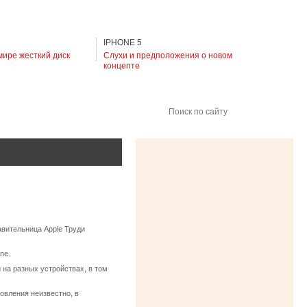
IPHONE 5
мире жесткий диск
Слухи и предположения о новом
концепте
Поиск по сайту
авительница Apple Труди
ne.
 на разных устройствах, в том
овления неизвестно, в