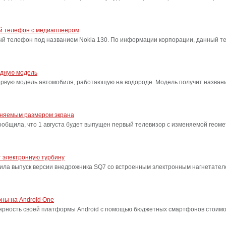
ый телефон с медиаплеером
ый телефон под названием Nokia 130. По информации корпорации, данный т
одную модель
ервую модель автомобиля, работающую на водороде. Модель получит название
еняемым размером экрана
бщила, что 1 августа будет выпущен первый телевизор с изменяемой геоме
 электронную турбину
ила выпуск версии внедрожника SQ7 со встроенным электронным нагнетател
ны на Android One
лярность своей платформы Android с помощью бюджетных смартфонов стоимо