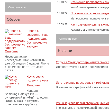
10.10.22
Что можно посмотреть само
Смотреть все
Чем больше времени планируе
10.10.22
По каким критериям следу
Металлопрокат пользуется выс
Обзоры
18.09.22
Как правильно купить кухн
Казалось бы, что нет ничего 
iPhone 6,
возможно, будет
поддерживать
Смотреть все
беспроводную
зарядку
Новинки
Телефоны
Невероятно, но
«осведомленные источники»
Отдых в Сочи: достопримечательнос
уже обсуждают будущий iPhone
6, несмотря на то, что даже
Инфраструктура Сочи преобразилась 
пятая …
Кручу, верчу,
позвонить хочу
Изготовление пресс волов и мобильн
Телефоны
В нашей типография в Москве вы мож
Концепт
Samsung Galaxy Skin —
супертонкий и гибкий телефон,
который можно скрутить
Intel выпустил новый сверхмощный ч
практически в трубочку. …
Intel выпускает сверхмощный процес