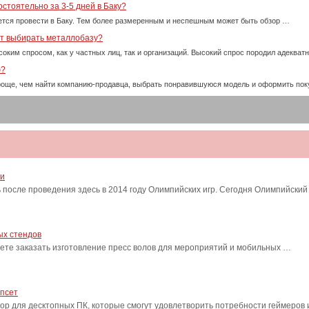
стоятельно за 3-5 дней в Баку?
тся провести в Баку. Тем более размеренным и неспешным может быть обзор …
ет выбирать металлобазу?
оким спросом, как у частных лиц, так и организаций. Высокий спрос породил адекват
ю?
проще, чем найти компанию-продавца, выбрать понравившуюся модель и оформить пок
ти
после проведения здесь в 2014 году Олимпийских игр. Сегодня Олимпийский
ых стендов
ете заказать изготовление пресс волов для мероприятий и мобильных …
ипсет
сор для десктопных ПК, которые смогут удовлетворить потребности геймеро