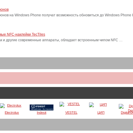
фонов
фонов на Windows Phone получат возможность обновиться до Windows Phone
ые NFC-наклейки TecTiles
, как и другие современные аппараты, обладает встроенным чипом NFC …
Electrolux
Indesit
VESTEL
ЦИП
Digital 