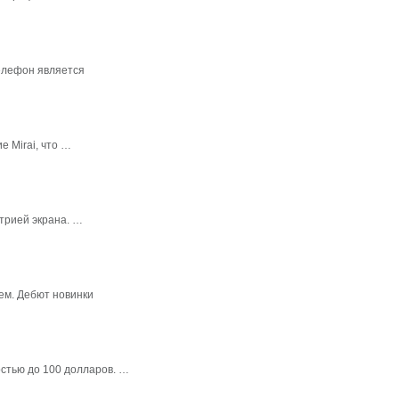
елефон является
 Mirai, что …
трией экрана. …
ем. Дебют новинки
стью до 100 долларов. …