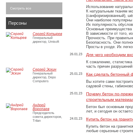
Использование натуральн
Смотреть все
К натуральным тканям мо
(санфоризированный), шёл
Они наиболее популярны 
Персоны
Их популярность обусловл
Основные преимущества
В зависимости от того, и
Сергей Котырев
Прочность. При правильно
Генеральный
директор, Umisoft
Безопасность. Они полно
Просты в уходе. Их легк
26.01.23
Для чего необходим вх
К сожалению, статистика
часть причин разрушений
Сергей Эскин
Генеральный
25.01.23
Как сделать бетонный 
директор, Depo
Computers
Вы хотите сами построит
садовой стены, габионов
25.01.23
Почему бетон по-преж
строительным материа
Андрей
Бетон был основным прод
Воропаев
лет, и сегодня он остае
Председатель
совета директоров,
24.01.23
Купить бетон на грани
Trilan
Купить бетон на гранитно
любые серьезные строит