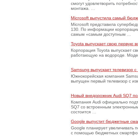
смогут удовлетворить потребно
монтажа. …
Microsoft выпустила самый бюд
Microsoft представила супербю
130. По информации корпораци
самым «самым доступным …
Toyota выпускает свою первую 
Корпорация Toyota выпускает с
работающую на водороде. Модель
Samsung выпускает телевизор 
Южнокорейская компания Samsun
выпущен первый телевизор с из
Новый внедорожник Audi SQ7 по
Компания Audi официально подт
SQ7 со встроенным электронным
состоится …
Google выпустит бюджетные сма
Google планирует увеличивать 
с помощью бюджетных смартфон