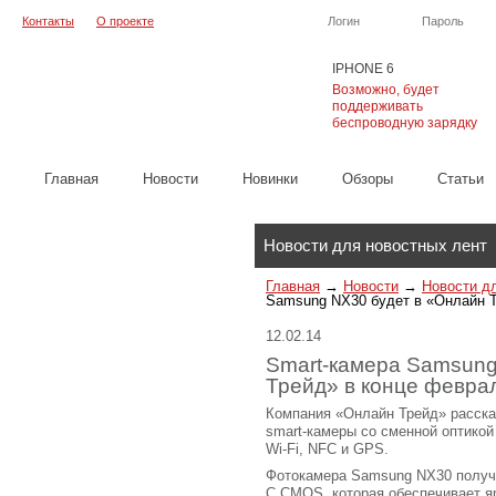
Контакты
О проекте
Логин
Пароль
IPHONE 6
Возможно, будет
поддерживать
беспроводную зарядку
Главная
Новости
Новинки
Обзоры
Cтатьи
Каталог
Новости для новостных лент
Главная
→
Новости
→
Новости д
Samsung NX30 будет в «Онлайн Т
12.02.14
Smart-камера Samsung
Трейд» в конце февра
Компания «Онлайн Трейд» расска
smart-камеры со сменной оптико
Wi-Fi, NFC и GPS.
Фотокамера Samsung NX30 получ
C CMOS, которая обеспечивает я