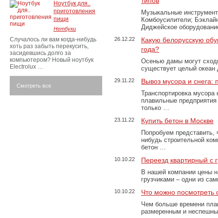
типов
Ноутбук для..
приготовления
Музыкальные инструменты
пищи
Комбоусилители; Бэклай
Диджейское оборудование
Нетбуки
Случалось ли вам когда-нибудь
26.12.22
Какую белорусскую обу
хоть раз забыть перекусить,
года?
засидевшись долго за
компьютером? Новый ноутбук
Осенью дамы могут сходи
Electrolux …
существует целый океан
29.11.22
Вывоз мусора и снега:
Смотреть все
Транспортировка мусора 
плавильные предприятия 
только …
23.11.22
Купить бетон в Москве
Попробуем представить, 
нибудь строительной ком
бетон …
10.10.22
Переезд квартирный с 
В нашей компании цены н
грузчиками – одни из са
10.10.22
Что можно посмотреть с
Чем больше времени план
размеренным и неспешны