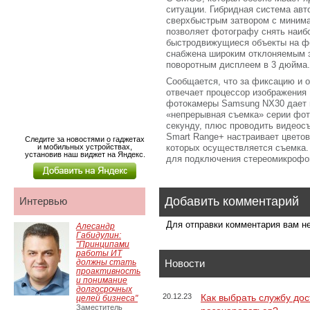
ситуации. Гибридная система авт
сверхбыстрым затвором с минима
позволяет фотографу снять наиб
быстродвижущиеся объекты на ф
снабжена широким отклоняемым 
поворотным дисплеем в 3 дюйма.
Сообщается, что за фиксацию и 
отвечает процессор изображения
фотокамеры Samsung NX30 дает 
«непрерывная съемка» серии фото
секунду, плюс проводить видеосъ
Smart Range+ настраивает цветов
Следите за новостями о гаджетах
и мобильных устройствах,
которых осуществляется съемка.
установив наш виджет на Яндекс.
для подключения стереомикрофо
Добавить комментарий
Интервью
Для отправки комментария вам 
Алесандр
Габидулин:
"Принципами
работы ИТ
должны стать
Новости
проактивность
и понимание
долгосрочных
20.12.23
Как выбрать службу дос
целей бизнеса"
Заместитель