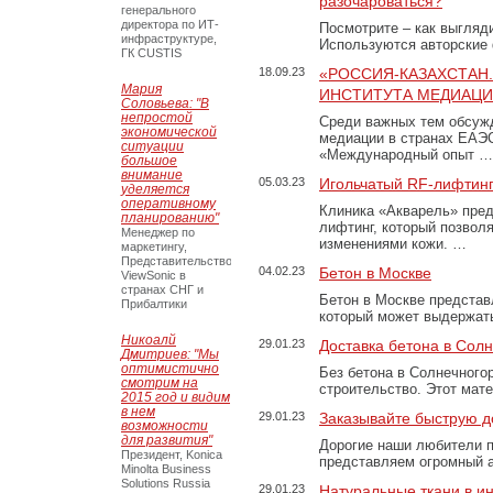
разочароваться?
генерального
директора по ИТ-
Посмотрите – как выгляд
инфраструктуре,
Используются авторские
ГК CUSTIS
18.09.23
«РОССИЯ-КАЗАХСТАН
Мария
ИНСТИТУТА МЕДИАЦИИ
Соловьева: "В
непростой
Среди важных тем обсуж
экономической
медиации в странах ЕАЭ
ситуации
«Международный опыт …
большое
внимание
05.03.23
Игольчатый RF-лифтинг
уделяется
оперативному
Клиника «Акварель» пред
планированию"
лифтинг, который позвол
Менеджер по
изменениями кожи. …
маркетингу,
Представительство
04.02.23
Бетон в Москве
ViewSonic в
странах СНГ и
Бетон в Москве представ
Прибалтики
который может выдержать
Никоалй
29.01.23
Доставка бетона в Сол
Дмитриев: "Мы
оптимистично
Без бетона в Солнечного
смотрим на
строительство. Этот мат
2015 год и видим
в нем
29.01.23
Заказывайте быструю д
возможности
для развития"
Дорогие наши любители 
Президент, Konica
представляем огромный а
Minolta Business
Solutions Russia
29.01.23
Натуральные ткани в и