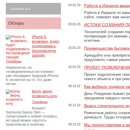
24.01.23
Работа в Израиле вака
Смотреть все
Работа в Израиле по вак
сайте, поможет вам нача
Обзоры
20.01.23
ИСТОКИ СОЗДАНИЯ П
Технологией создания по
поляризации (по мнению 
iPhone 6,
египтяне. …
возможно, будет
поддерживать
15.01.23
Преимущества бытовок 
беспроводную
Арендуйте или приобретай
зарядку
предложить самые разно
Телефоны
10.01.23
ПРОЕКТ ПОДКЛЮЧЕНИ
Невероятно, но
«осведомленные источники»
Проект подключения газа
уже обсуждают будущий iPhone
нового объекта и при рек
6, несмотря на то, что даже
пятая …
30.12.22
Как выбрать подарок н
Кручу, верчу,
День Рождения бывает ра
позвонить хочу
праздников каждого чело
Телефоны
30.12.22
Вывоз строительного м
Концепт
Samsung Galaxy Skin —
Ремонтные работы сопров
супертонкий и гибкий телефон,
денешься. Груды отходо
который можно скрутить
практически в трубочку. …
29.12.22
Мы предоставляем в ар