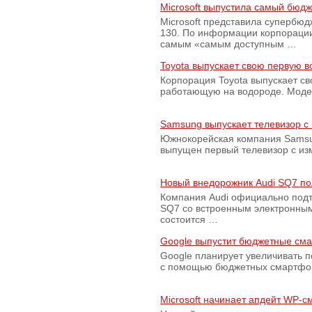
Microsoft выпустила самый бюд
Microsoft представила супербю
130. По информации корпораци
самым «самым доступным …
Toyota выпускает свою первую 
Корпорация Toyota выпускает с
работающую на водороде. Модель
Samsung выпускает телевизор 
Южнокорейская компания Samsun
выпущен первый телевизор с из
Новый внедорожник Audi SQ7 по
Компания Audi официально подт
SQ7 со встроенным электронным
состоится …
Google выпустит бюджетные сма
Google планирует увеличивать 
с помощью бюджетных смартфон
Microsoft начинает апдейт WP-