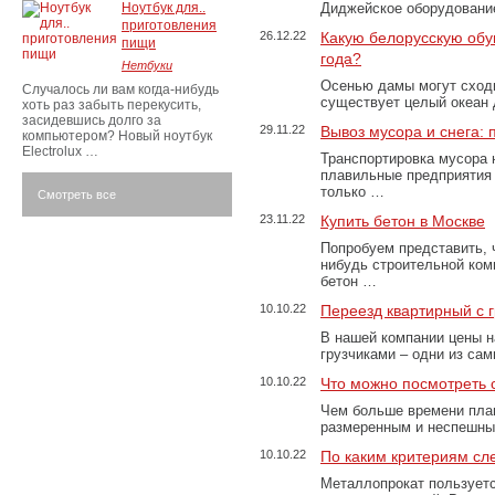
Ноутбук для..
Диджейское оборудование
приготовления
26.12.22
Какую белорусскую обу
пищи
года?
Нетбуки
Осенью дамы могут сходи
Случалось ли вам когда-нибудь
существует целый океан
хоть раз забыть перекусить,
засидевшись долго за
29.11.22
Вывоз мусора и снега:
компьютером? Новый ноутбук
Electrolux …
Транспортировка мусора 
плавильные предприятия 
только …
Смотреть все
23.11.22
Купить бетон в Москве
Попробуем представить, 
нибудь строительной ком
бетон …
10.10.22
Переезд квартирный с 
В нашей компании цены н
грузчиками – одни из са
10.10.22
Что можно посмотреть с
Чем больше времени план
размеренным и неспешны
10.10.22
По каким критериям сл
Металлопрокат пользуетс