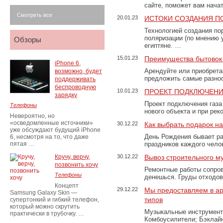
сайте, поможет вам нача
Смотреть все
20.01.23
ИСТОКИ СОЗДАНИЯ П
Технологией создания по
поляризации (по мнению 
Обзоры
египтяне. …
15.01.23
Преимущества бытовок 
iPhone 6,
Арендуйте или приобретай
возможно, будет
предложить самые разно
поддерживать
беспроводную
10.01.23
ПРОЕКТ ПОДКЛЮЧЕНИ
зарядку
Проект подключения газа
Телефоны
нового объекта и при рек
Невероятно, но
«осведомленные источники»
30.12.22
Как выбрать подарок н
уже обсуждают будущий iPhone
День Рождения бывает ра
6, несмотря на то, что даже
пятая …
праздников каждого чело
Кручу, верчу,
30.12.22
Вывоз строительного м
позвонить хочу
Ремонтные работы сопров
Телефоны
денешься. Груды отходо
Концепт
29.12.22
Мы предоставляем в ар
Samsung Galaxy Skin —
типов
супертонкий и гибкий телефон,
который можно скрутить
Музыкальные инструменты
практически в трубочку. …
Комбоусилители; Бэклай