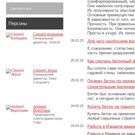
(санфоризированный), шёл
Они наиболее популярны 
Смотреть все
Их популярность обусловл
Основные преимущества
В зависимости от того, и
Персоны
Прочность. При правильно
Безопасность. Они полно
Просты в уходе. Их легк
Сергей Котырев
Генеральный
26.01.23
Для чего необходим вх
директор, Umisoft
К сожалению, статистика
часть причин разрушений
25.01.23
Как сделать бетонный 
Вы хотите сами построит
Сергей Эскин
садовой стены, габионов
Генеральный
директор, Depo
25.01.23
Почему бетон по-преж
Computers
строительным материа
Бетон был основным прод
лет, и сегодня он остае
24.01.23
Купить бетон на грани
Андрей
Воропаев
Купить бетон на гранитно
Председатель
любые серьезные строит
совета директоров,
Trilan
24.01.23
Работа в Израиле вака
Работа в Израиле по вак