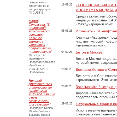
генерального
18.09.23
«РОССИЯ-КАЗАХСТАН
директора по ИТ-
инфраструктуре,
ИНСТИТУТА МЕДИАЦИИ
ГК CUSTIS
Среди важных тем обсуж
медиации в странах ЕАЭ
Мария
«Международный опыт …
Соловьева: "В
непростой
05.03.23
Игольчатый RF-лифтинг
экономической
ситуации
Клиника «Акварель» пред
большое
лифтинг, который позвол
внимание
уделяется
изменениями кожи. …
оперативному
планированию"
04.02.23
Бетон в Москве
Менеджер по
Бетон в Москве представ
маркетингу,
Представительство
который может выдержать
ViewSonic в
странах СНГ и
29.01.23
Доставка бетона в Сол
Прибалтики
Без бетона в Солнечного
строительство. Этот мат
Никоалй
Дмитриев: "Мы
29.01.23
Заказывайте быструю д
оптимистично
смотрим на
Дорогие наши любители 
2015 год и видим
представляем огромный а
в нем
возможности
29.01.23
Натуральные ткани в и
для развития"
Президент, Konica
Использование натуральн
Minolta Business
К натуральным тканям мо
Solutions Russia