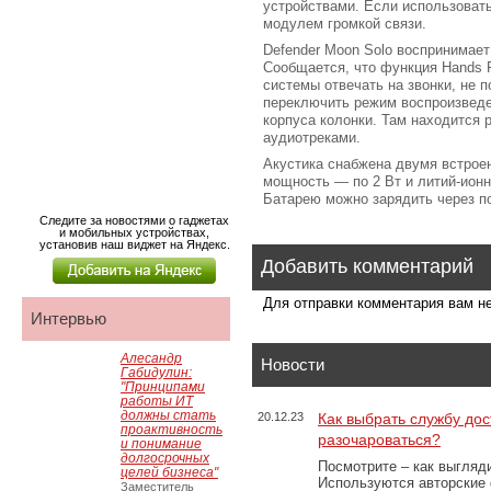
устройствами. Если использоват
модулем громкой связи.
Defender Moon Solo воспринимает
Сообщается, что функция Hands 
системы отвечать на звонки, не 
переключить режим воспроизведе
корпуса колонки. Там находится 
аудиотреками.
Акустика снабжена двумя встро
мощность — по 2 Вт и литий-ион
Батарею можно зарядить через по
Следите за новостями о гаджетах
и мобильных устройствах,
установив наш виджет на Яндекс.
Добавить комментарий
Для отправки комментария вам 
Интервью
Алесандр
Новости
Габидулин:
"Принципами
работы ИТ
должны стать
20.12.23
Как выбрать службу дос
проактивность
разочароваться?
и понимание
долгосрочных
Посмотрите – как выгляд
целей бизнеса"
Используются авторские
Заместитель