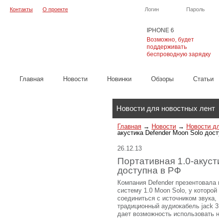
Контакты
О проекте
Логин
Пароль
IPHONE 6
Возможно, будет
поддерживать
беспроводную зарядку
Главная
Новости
Новинки
Обзоры
Cтатьи
Каталог
Новости для новостных лент
Главная
→
Новости
→
Новости д
акустика Defender Moon Solo дос
26.12.13
Портативная 1.0-акуст
доступна в РФ
Компания Defender презентовала
систему 1.0 Moon Solo, у которой
соединиться с источником звука,
традиционный аудиокабель jack 3
дает возможность использовать 