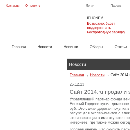
Контакты
О проекте
Логин
Пароль
IPHONE 6
Возможно, будет
поддерживать
беспроводную зарядку
Главная
Новости
Новинки
Обзоры
Cтатьи
Каталог
Новости
Главная
→
Новости
→
Сайт 2014.
25.12.13
Сайт 2014.ru продали 
Управляющий партнер фонда венч
Евгений Гордеев купил доменное и
руб. Это самая дорогая покупка в
ресурс для экспериментов с элек
что инвестиции в имя окупятся п
интернете, где также можно сего
Гордеев уверен, что окупить рас