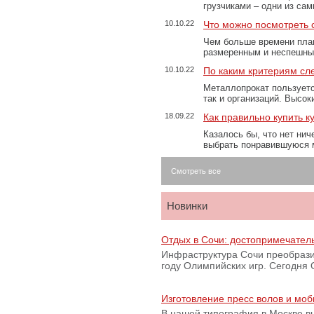
грузчиками – одни из са
10.10.22
Что можно посмотреть с
Чем больше времени план
размеренным и неспешны
10.10.22
По каким критериям сл
Металлопрокат пользуетс
так и организаций. Высо
18.09.22
Как правильно купить к
Казалось бы, что нет нич
выбрать понравившуюся 
Смотреть все
Новинки
Отдых в Сочи: достопримечател
Инфраструктура Сочи преобрази
году Олимпийских игр. Сегодня
Изготовление пресс волов и мо
В нашей типография в Москве вы