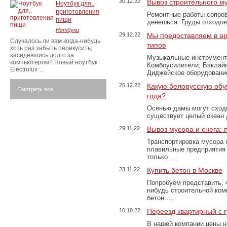
30.12.22
Вывоз строительного м
Ноутбук для..
приготовления
Ремонтные работы сопров
пищи
денешься. Груды отходо
Нетбуки
29.12.22
Мы предоставляем в ар
Случалось ли вам когда-нибудь
типов
хоть раз забыть перекусить,
засидевшись долго за
Музыкальные инструменты
компьютером? Новый ноутбук
Комбоусилители; Бэклай
Electrolux …
Диджейское оборудование
26.12.22
Какую белорусскую обу
Смотреть все
года?
Осенью дамы могут сходи
существует целый океан
29.11.22
Вывоз мусора и снега:
Транспортировка мусора 
плавильные предприятия 
только …
23.11.22
Купить бетон в Москве
Попробуем представить, 
нибудь строительной ком
бетон …
10.10.22
Переезд квартирный с 
В нашей компании цены н