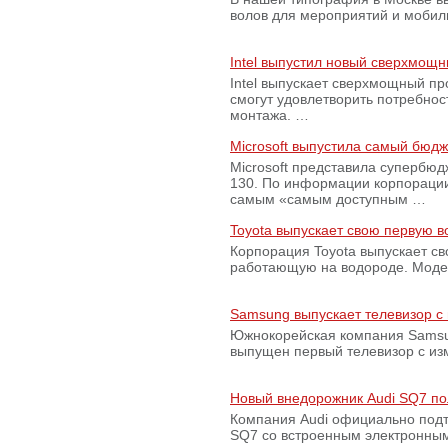
волов для мероприятий и моби
Intel выпустил новый сверхмощн
Intel выпускает сверхмощный пр
смогут удовлетворить потребно
монтажа. …
Microsoft выпустила самый бюд
Microsoft представила супербю
130. По информации корпораци
самым «самым доступным …
Toyota выпускает свою первую 
Корпорация Toyota выпускает с
работающую на водороде. Модель
Samsung выпускает телевизор 
Южнокорейская компания Samsun
выпущен первый телевизор с из
Новый внедорожник Audi SQ7 по
Компания Audi официально подт
SQ7 со встроенным электронным