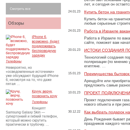
лет, и сегодня он остае
Смотреть все
24.01.23
Купить бетон на грани
Купить бетон на гранитно
Обзоры
любые серьезные строит
24.01.23
Работа в Израиле вака
iPhone 6,
Работа в Израиле по вак
возможно, будет
сайте, поможет вам нача
поддерживать
20.01.23
ИСТОКИ СОЗДАНИЯ П
беспроводную
зарядку
Технологией создания по
Телефоны
поляризации (по мнению 
египтяне. …
Невероятно, но
«осведомленные источники»
15.01.23
Преимущества бытовок 
уже обсуждают будущий iPhone
6, несмотря на то, что даже
Арендуйте или приобретай
пятая …
предложить самые разно
Кручу, верчу,
10.01.23
ПРОЕКТ ПОДКЛЮЧЕНИ
позвонить хочу
Проект подключения газа
Телефоны
нового объекта и при рек
Концепт
30.12.22
Как выбрать подарок н
Samsung Galaxy Skin —
супертонкий и гибкий телефон,
День Рождения бывает ра
который можно скрутить
праздников каждого чело
практически в трубочку. …