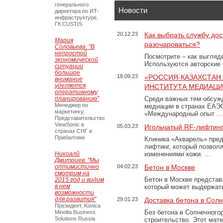
генерального
Новости
директора по ИТ-
инфраструктуре,
ГК CUSTIS
20.12.23
Как выбрать службу дос
Мария
разочароваться?
Соловьева: "В
непростой
Посмотрите – как выгляд
экономической
Используются авторские
ситуации
большое
18.09.23
«РОССИЯ-КАЗАХСТАН
внимание
уделяется
ИНСТИТУТА МЕДИАЦИИ
оперативному
планированию"
Среди важных тем обсуж
Менеджер по
медиации в странах ЕАЭ
маркетингу,
«Международный опыт …
Представительство
ViewSonic в
05.03.23
Игольчатый RF-лифтинг
странах СНГ и
Прибалтики
Клиника «Акварель» пред
лифтинг, который позвол
Никоалй
изменениями кожи. …
Дмитриев: "Мы
оптимистично
04.02.23
Бетон в Москве
смотрим на
Бетон в Москве представ
2015 год и видим
в нем
который может выдержать
возможности
для развития"
29.01.23
Доставка бетона в Сол
Президент, Konica
Без бетона в Солнечного
Minolta Business
Solutions Russia
строительство. Этот мат