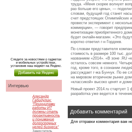
труда. «Меня скорее волнует воп
раз больше его цены», — поделилс
словам, будущий год станет насы
счет предстоящих Олимпийских иг
провести эксперимент с несколь
коммерции», — говорит предприн
монетизации приобретенного домен
будет онлайн-магазин. «Это буду
коротко ответил г-н Гордеев.
По словам представителя компан
стоимость в размере 100 тыс. до
названием «2014». «В зоне .RU 
Следите за новостями о гаджетах
и мобильных устройствах,
осталось совсем немного. Четыр
установив наш виджет на Яндекс.
год, кроме того, в сознании люд
рассуждает г-жа Бунчук. По ее с
на мировом вторичном рынке доме
«классикой» высоко ценят и доме
Интервью
Новый проект 2014.ru стартует 1
разработка уже ведется в течени
Алесандр
Габидулин:
"Принципами
работы ИТ
Добавить комментарий
должны стать
проактивность
и понимание
Для отправки комментария вам 
долгосрочных
целей бизнеса"
Заместитель