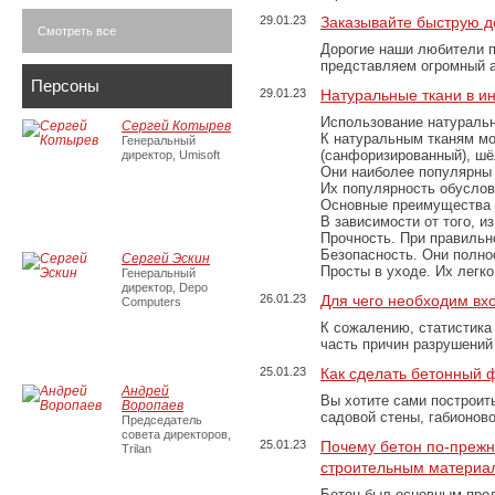
29.01.23
Заказывайте быструю д
Смотреть все
Дорогие наши любители 
представляем огромный а
Персоны
29.01.23
Натуральные ткани в и
Использование натуральн
Сергей Котырев
К натуральным тканям мо
Генеральный
(санфоризированный), шёл
директор, Umisoft
Они наиболее популярны 
Их популярность обусловл
Основные преимущества
В зависимости от того, и
Прочность. При правильно
Безопасность. Они полно
Сергей Эскин
Просты в уходе. Их легк
Генеральный
директор, Depo
26.01.23
Для чего необходим вх
Computers
К сожалению, статистика
часть причин разрушений
25.01.23
Как сделать бетонный 
Андрей
Вы хотите сами построит
Воропаев
садовой стены, габионов
Председатель
совета директоров,
25.01.23
Почему бетон по-преж
Trilan
строительным материа
Бетон был основным прод