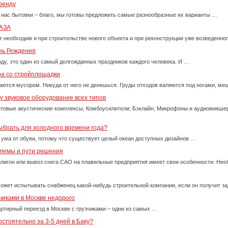
ренду
 нас бытовки – благо, мы готовы предложить самые разнообразные их варианты …
АЗА
т необходим и при строительстве нового объекта и при реконструкции уже возведенно
ень Рождения
оду, это один из самый долгожданных праздников каждого человека. И …
ра со стройплощадки
ются мусором. Никуда от него не денешься. Груды отходов валяются под ногами, м
 звуковое оборудование всех типов
товые акустические комплексы; Комбоусилители; Бэклайн; Микрофоны и аудиомикше
ыбрать для холодного времени года?
 ума от обуви, потому что существует целый океан доступных дизайнов …
блемы и пути решения
олигон или вывоз снега САО на плавильные предприятия имеет свои особенности: Нео
ожет испытывать снабженец какой-нибудь строительной компании, если он получит за
чиками в Москве недорого
ртирный переезд в Москве с грузчиками – одни из самых …
стоятельно за 3-5 дней в Баку?