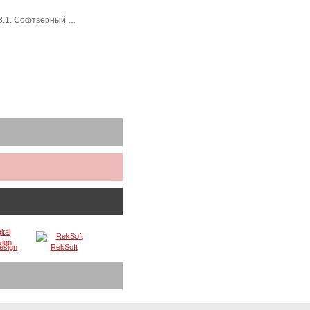
 8.1. Софтверный …
Design
RekSoft