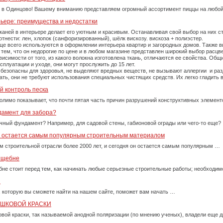
 в Одинцово! Вашему вниманию представляем огромный ассортимент пиццы на любой
рьере: преимущества и недостатки
каней в интерьере делает его уютным и красивым. Останавливая свой выбор на них 
тнести: лен, хлопок (санфоризированный), шёлк вискозу. вискоза + полиэстер.
е всего используются в оформлении интерьера квартир и загородных домов. Также вы
тем, что он недорогие по цене и в любом магазине представлен широкий выбор расцве
симости от того, из какого волокна изготовлена ткань, отличаются ее свойства. Об
плуатации и уходе, они могут прослужить до 15 лет.
 безопасны для здоровья, не выделяют вредных веществ, не вызывают аллергии и ра
рать, они не требуют использования специальных чистящих средств. Их легко гладит
й контроль песка
олимо показывает, что почти пятая часть причин разрушений конструктивных элемент
дамент для забора?
очный фундамент? Например, для садовой стены, габионовой ограды или чего-то еще?
у остается самым популярным строительным материалом
м строительной отрасли более 2000 лет, и сегодня он остается самым популярным …
м щебне
бне стоит перед тем, как начинать любые серьезные строительные работы; необходи
и
, которую вы сможете найти на нашем сайте, поможет вам начать …
ОШКОВОЙ КРАСКИ
вой краски, так называемой анодной поляризации (по мнению ученых), владели еще д