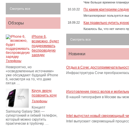
Чем больше времени планируе
Смотреть все
10.10.22
По каким критериям следу
Металлопрокат пользуется выс
Обзоры
18.09.22
Как правильно купить кухн
Казалось бы, что нет ничего 
iPhone 6,
Смотреть все
возможно, будет
поддерживать
беспроводную
Новинки
зарядку
Телефоны
Невероятно, но
Отдых в Сочи: достопримечательнос
«осведомленные источники»
Инфраструктура Сочи преобразилась 
уже обсуждают будущий iPhone
6, несмотря на то, что даже
пятая …
Кручу, верчу,
Изготовление пресс волов и мобильн
позвонить хочу
В нашей типография в Москве вы мож
Телефоны
Концепт
Samsung Galaxy Skin —
супертонкий и гибкий телефон,
Intel выпустил новый сверхмощный ч
который можно скрутить
Intel выпускает сверхмощный процес
практически в трубочку. …