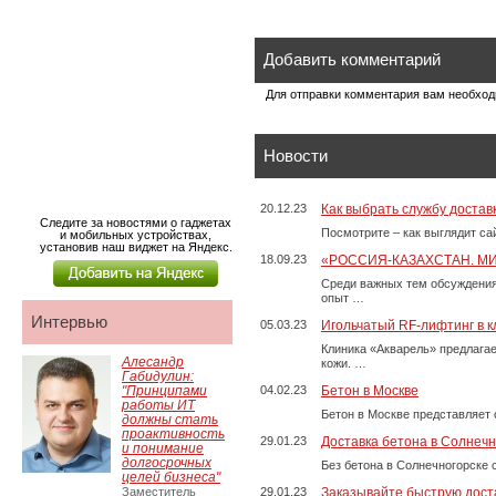
Добавить комментарий
Для отправки комментария вам необхо
Новости
20.12.23
Как выбрать службу достав
Следите за новостями о гаджетах
Посмотрите – как выглядит с
и мобильных устройствах,
установив наш виджет на Яндекс.
18.09.23
«РОССИЯ-КАЗАХСТАН. М
Среди важных тем обсуждения
опыт …
Интервью
05.03.23
Игольчатый RF-лифтинг в к
Клиника «Акварель» предлага
Алесандр
кожи. …
Габидулин:
"Принципами
04.02.23
Бетон в Москве
работы ИТ
Бетон в Москве представляет 
должны стать
проактивность
29.01.23
Доставка бетона в Солнечн
и понимание
долгосрочных
Без бетона в Солнечногорске 
целей бизнеса"
Заместитель
29.01.23
Заказывайте быструю дост