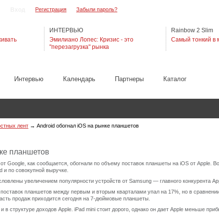
Регистрация
Забыли пароль?
ИНТЕРВЬЮ
Rainbow 2 Slim
живать
Эмилиано Лопес: Кризис - это
Самый тонкий в 
"перезагрузка" рынка
Интервью
Календарь
Партнеры
Каталог
остных лент
→
Android обогнал iOS на рынке планшетов
нке планшетов
т Google, как сообщается, обогнали по объему поставок планшеты на iOS от Apple. Во
d и по совокупной выручке.
словлены увеличением популярности устройств от Samsung — главного конкурента App
м поставок планшетов между первым и вторым кварталами упал на 17%, но в сравнени
часть продаж приходится сегодня на 7-дюймовые планшеты.
и в структуре доходов Apple. iPad mini стоит дорого, однако он дает Apple меньше пр