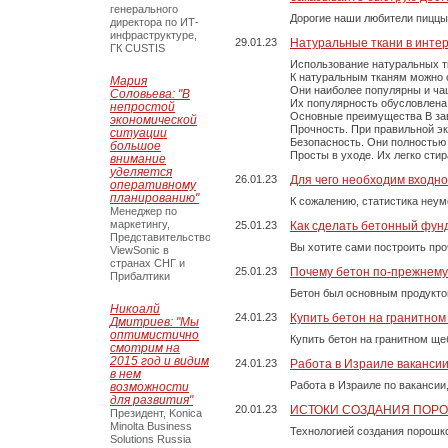
генерального
Дорогие наши любители пиццы
директора по ИТ-
инфраструктуре,
29.01.23
Натуральные ткани в инте
ГК CUSTIS
Использование натуральных т
К натуральным тканям можно о
Мария
Они наиболее популярны и чащ
Соловьева: "В
Их популярность обусловлена 
непростой
Основные преимущества В зави
экономической
Прочность. При правильной экс
ситуации
Безопасность. Они полностью
большое
Просты в уходе. Их легко сти
внимание
уделяется
26.01.23
Для чего необходим входно
оперативному
планированию"
К сожалению, статистика неум
Менеджер по
маркетингу,
25.01.23
Как сделать бетонный фун
Представительство
Вы хотите сами построить пр
ViewSonic в
странах СНГ и
25.01.23
Почему бетон по-прежнем
Прибалтики
Бетон был основным продукто
Никоалй
24.01.23
Купить бетон на гранитно
Дмитриев: "Мы
оптимистично
Купить бетон на гранитном ще
смотрим на
2015 год и видим
24.01.23
Работа в Израиле ваканси
в нем
Работа в Израиле по вакансии
возможности
для развития"
20.01.23
ИСТОКИ СОЗДАНИЯ ПОР
Президент, Konica
Minolta Business
Технологией создания порошко
Solutions Russia