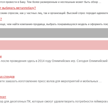
тся провести в Баку. Тем более размеренным и неспешным может быть обзор …
ет выбирать металлобазу?
оким спросом, как у частных лиц, так и организаций. Высокий спрос породил адекват
ю?
проще, чем найти компанию-продавца, выбрать понравившуюся модель и оформить пок
ти
после проведения здесь в 2014 году Олимпийских игр. Сегодня Олимпийский
ых стендов
ете заказать изготовление пресс волов для мероприятий и мобильных …
ипсет
сор для десктопных ПК, которые смогут удовлетворить потребности геймеро