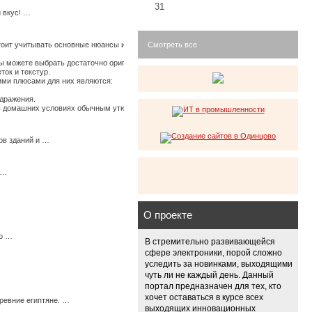
31
 вкус! …
стоит учитывать основные нюансы их использования, иначе по истечению времени они
Смотреть все
 можете выбрать достаточно оригинальные ткани, изготовленные из крапивы, конопли
ток и текстур.
щими плюсами для них являются:
здражения.
ь в домашних условиях обычным утюгом. …
ов зданий и …
 …
О проекте
мо …
В стремительно развивающейся
сфере электроники, порой сложно
уследить за новинками, выходящими
чуть ли не каждый день. Данный
портал предназначен для тех, кто
хочет оставаться в курсе всех
ревние египтяне. …
выходящих инновационных