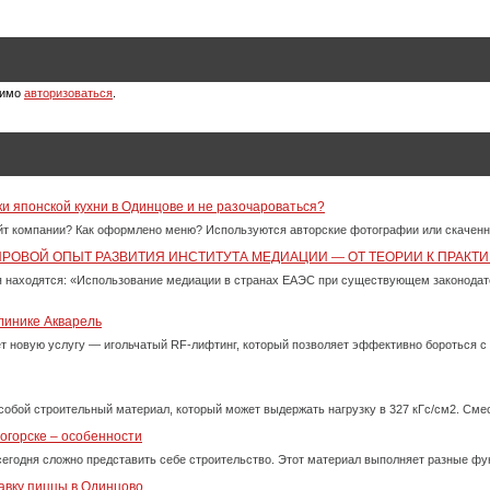
димо
авторизоваться
.
ки японской кухни в Одинцове и не разочароваться?
айт компании? Как оформлено меню? Используются авторские фотографии или скачен
ИРОВОЙ ОПЫТ РАЗВИТИЯ ИНСТИТУТА МЕДИАЦИИ — ОТ ТЕОРИИ К ПРАКТИ
 находятся: «Использование медиации в странах ЕАЭС при существующем законода
линике Акварель
ет новую услугу — игольчатый RF-лифтинг, который позволяет эффективно бороться 
собой строительный материал, который может выдержать нагрузку в 327 кГс/см2. См
огорске – особенности
сегодня сложно представить себе строительство. Этот материал выполняет разные фу
авку пиццы в Одинцово