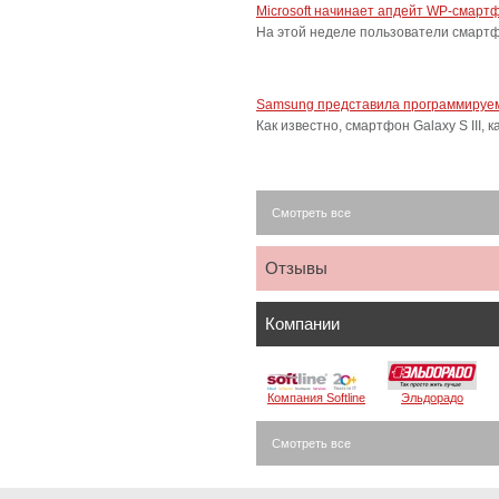
Microsoft начинает апдейт WP-смарт
На этой неделе пользователи смарт
Samsung представила программируем
Как известно, смартфон Galaxy S III
Смотреть все
Отзывы
Компании
Компания Softline
Эльдорадо
Смотреть все