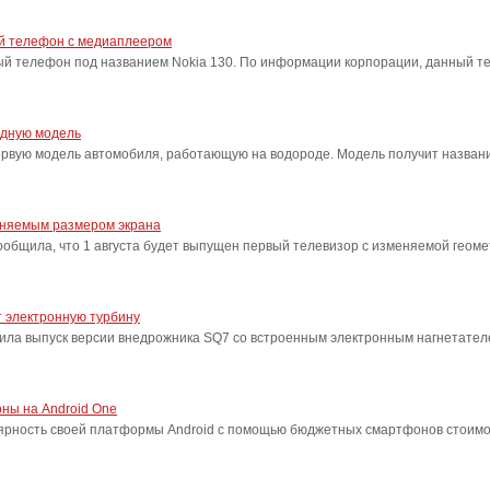
ый телефон с медиаплеером
ый телефон под названием Nokia 130. По информации корпорации, данный т
одную модель
ервую модель автомобиля, работающую на водороде. Модель получит название
еняемым размером экрана
бщила, что 1 августа будет выпущен первый телевизор с изменяемой геоме
 электронную турбину
ила выпуск версии внедрожника SQ7 со встроенным электронным нагнетател
ны на Android One
лярность своей платформы Android с помощью бюджетных смартфонов стоимо