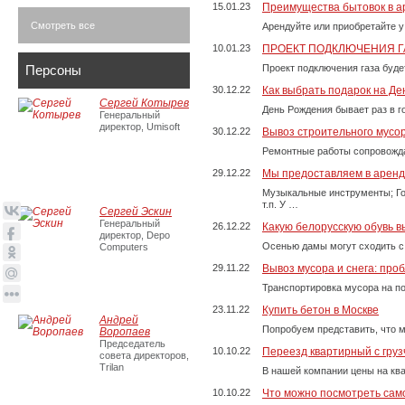
15.01.23
Преимущества бытовок в а
Смотреть все
Арендуйте или приобретайте у
10.01.23
ПРОЕКТ ПОДКЛЮЧЕНИЯ Г
Персоны
Проект подключения газа буде
30.12.22
Как выбрать подарок на Д
Сергей Котырев
День Рождения бывает раз в г
Генеральный
директор, Umisoft
30.12.22
Вывоз строительного мусо
Ремонтные работы сопровожда
29.12.22
Мы предоставляем в аренду
Музыкальные инструменты; Го
т.п. У …
Сергей Эскин
Генеральный
26.12.22
Какую белорусскую обувь в
директор, Depo
Осенью дамы могут сходить с
Computers
29.11.22
Вывоз мусора и снега: про
Транспортировка мусора на п
23.11.22
Купить бетон в Москве
Андрей
Попробуем представить, что м
Воропаев
Председатель
10.10.22
Переезд квартирный с груз
совета директоров,
Trilan
В нашей компании цены на ква
10.10.22
Что можно посмотреть само