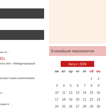
Ближайшие мероприятия
ные из …
КЕ»
тельстве», «Международный
Август 2026
пн
вт
ср
чт
пт
сб
вс
с возрастными изменениями
1
2
3
4
5
6
7
8
9
10
11
12
13
14
15
16
есь …
17
18
19
20
21
22
23
нкции в …
24
25
26
27
28
29
30