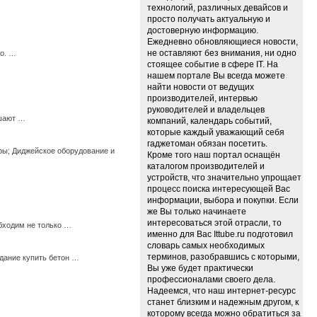
технологий, различных девайсов и
просто получать актуальную и
достоверную информацию.
Ежедневно обновляющиеся новости,
не оставляют без внимания, ни одно
го. …
стоящее событие в сфере IT. На
нашем портале Вы всегда можете
найти новости от ведущих
производителей, интервью
руководителей и владельцев
ешают …
компаний, календарь событий,
которые каждый уважающий себя
гаджетоман обязан посетить.
ры; Диджейское оборудование и
Кроме того наш портал оснащён
каталогом производителей и
устройств, что значительно упрощает
процесс поиска интересующей Вас
информации, выбора и покупки. Если
же Вы только начинаете
интересоваться этой отрасли, то
бходим не только …
именно для Вас Ittube.ru подготовил
словарь самых необходимых
терминов, разобравшись с которыми,
дание купить бетон …
Вы уже будет практически
профессионалами своего дела.
Надеемся, что наш интернет-ресурс
станет близким и надежным другом, к
которому всегда можно обратиться за