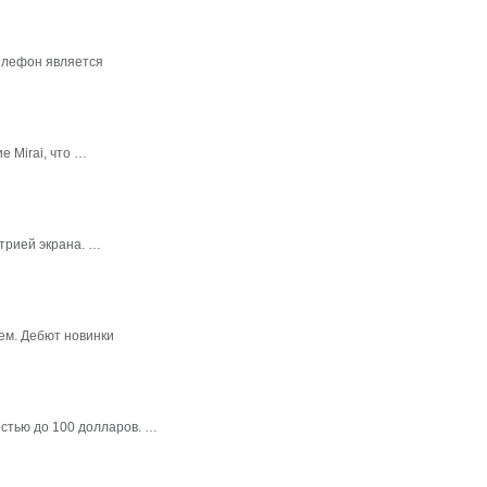
елефон является
 Mirai, что …
трией экрана. …
ем. Дебют новинки
стью до 100 долларов. …