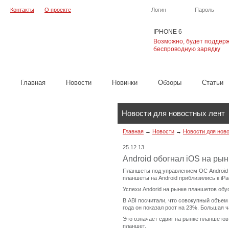
Контакты
О проекте
Логин
Пароль
IPHONE 6
Возможно, будет поддер
беспроводную зарядку
Главная
Новости
Новинки
Обзоры
Cтатьи
Новости для новостных лент
Главная
→
Новости
→
Новости для нов
25.12.13
Android обогнал iOS на ры
Планшеты под управлением ОС Android о
планшеты на Android приблизились к iPa
Успехи Andorid на рынке планшетов обу
В ABI посчитали, что совокупный объе
года он показал рост на 23%. Большая 
Это означает сдвиг на рынке планшетов 
планшет.