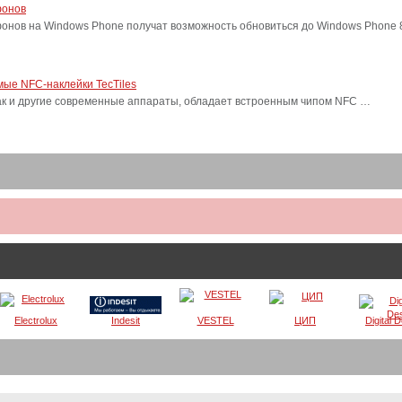
фонов
фонов на Windows Phone получат возможность обновиться до Windows Phone
ые NFC-наклейки TecTiles
, как и другие современные аппараты, обладает встроенным чипом NFC …
Electrolux
Indesit
VESTEL
ЦИП
Digital 