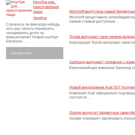
Ноутбук для..
приготовления
Microsoft выпустила самый бюджетн
пищи
Microsoft представила супербюджетн
Нетбуки
самым «самым доступным …
Случалось ли вам когда-нибудь
хоть раз забыть перекусить,
засидевшись долго за
Toyota выпускает свою первую водор
компьютером? Новый ноутбук
Electrolux …
Корпорация Toyota выпускает свою п
Смотреть все
Samsung выпускает телевизор с изм
Южнокорейская компания Samsung соо
Новый внедорожник Audi SQ7 получит
Компания Audi официально подтверд
состоится …
Google выпустит бюджетные смартфо
Google планирует увеличивать попу