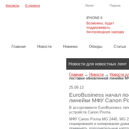
Контакты
О проекте
Логин
Пароль
IPHONE 6
Возможно, будет
поддерживать
беспроводную зарядку
Главная
Новости
Новинки
Обзоры
Cтатьи
Каталог
Новости для новостных лент
Главная
→
Новости
→
Новости д
поставки обновленной линейки М
25.09.13
EuroBusiness начал п
линейки МФУ Canon P
В ассортименте EuroBusiness те
устройств Canon Pixma.
МФУ Canon Pixma MG 2440, MG 25
сканирования и копирования дом
применять дополнительные картр