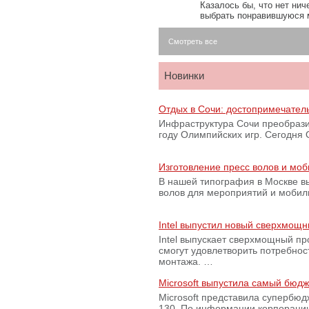
Казалось бы, что нет нич
выбрать понравившуюся 
Смотреть все
Новинки
Отдых в Сочи: достопримечател
Инфраструктура Сочи преобрази
году Олимпийских игр. Сегодня
Изготовление пресс волов и мо
В нашей типография в Москве вы
волов для мероприятий и моби
Intel выпустил новый сверхмощн
Intel выпускает сверхмощный пр
смогут удовлетворить потребно
монтажа. …
Microsoft выпустила самый бюд
Microsoft представила супербю
130. По информации корпораци