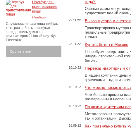
года?
Ноутбук для..
приготовления
Осенью дамы могут сходи
пищи
существует целый океан
Нетбуки
29.11.22
Вывоз мусора и снега:
Случалось ли вам когда-нибудь
хоть раз забыть перекусить,
Транспортировка мусора 
засидевшись долго за
плавильные предприятия 
компьютером? Новый ноутбук
только …
Electrolux …
23.11.22
Купить бетон в Москве
Попробуем представить, 
Смотреть все
нибудь строительной ком
бетон …
10.10.22
Переезд квартирный с 
В нашей компании цены н
грузчиками – одни из са
10.10.22
Что можно посмотреть с
Чем больше времени план
размеренным и неспешны
10.10.22
По каким критериям сл
Металлопрокат пользуетс
так и организаций. Высо
18.09.22
Как правильно купить к