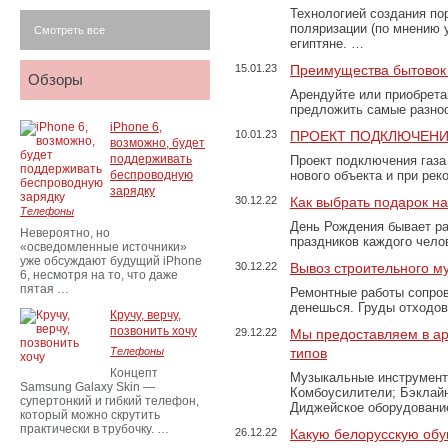
Технологией создания по
поляризации (по мнению 
Смотреть все
египтяне. …
15.01.23
Преимущества бытовок 
Обзоры
Арендуйте или приобретай
предложить самые разно
iPhone 6,
10.01.23
ПРОЕКТ ПОДКЛЮЧЕНИ
возможно, будет
поддерживать
Проект подключения газа
беспроводную
нового объекта и при рек
зарядку
30.12.22
Как выбрать подарок н
Телефоны
День Рождения бывает ра
Невероятно, но
праздников каждого чело
«осведомленные источники»
уже обсуждают будущий iPhone
30.12.22
Вывоз строительного м
6, несмотря на то, что даже
пятая …
Ремонтные работы сопров
денешься. Груды отходо
Кручу, верчу,
позвонить хочу
29.12.22
Мы предоставляем в ар
Телефоны
типов
Концепт
Музыкальные инструменты
Samsung Galaxy Skin —
Комбоусилители; Бэклай
супертонкий и гибкий телефон,
Диджейское оборудование
который можно скрутить
практически в трубочку. …
26.12.22
Какую белорусскую обу