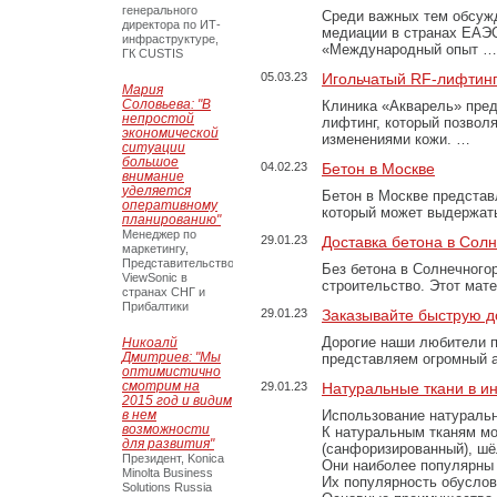
генерального
Среди важных тем обсуж
директора по ИТ-
медиации в странах ЕАЭ
инфраструктуре,
«Международный опыт …
ГК CUSTIS
05.03.23
Игольчатый RF-лифтинг
Мария
Соловьева: "В
Клиника «Акварель» пред
непростой
лифтинг, который позвол
экономической
изменениями кожи. …
ситуации
большое
04.02.23
Бетон в Москве
внимание
уделяется
Бетон в Москве представ
оперативному
который может выдержать
планированию"
Менеджер по
29.01.23
Доставка бетона в Сол
маркетингу,
Представительство
Без бетона в Солнечного
ViewSonic в
строительство. Этот мат
странах СНГ и
Прибалтики
29.01.23
Заказывайте быструю д
Дорогие наши любители 
Никоалй
Дмитриев: "Мы
представляем огромный а
оптимистично
смотрим на
29.01.23
Натуральные ткани в и
2015 год и видим
в нем
Использование натуральн
возможности
К натуральным тканям мо
для развития"
(санфоризированный), шёл
Президент, Konica
Они наиболее популярны 
Minolta Business
Их популярность обусловл
Solutions Russia