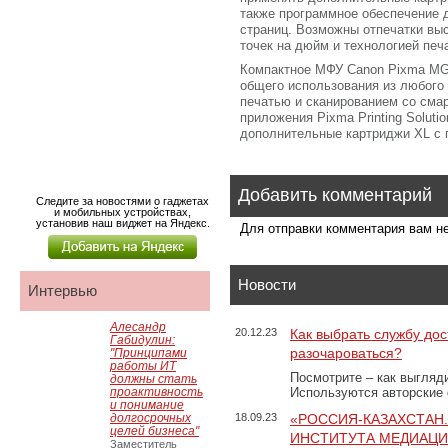
также программное обеспечение д
страниц. Возможны отпечатки выс
точек на дюйм и технологией печа
Компактное МФУ Canon Pixma MG3
общего использования из любого 
печатью и сканированием со сма
приложения Pixma Printing Soluti
дополнительные картриджи XL с
Добавить комментарий
Следите за новостями о гаджетах
и мобильных устройствах,
установив наш виджет на Яндекс.
Для отправки комментария вам 
Новости
Интервью
Алесандр
20.12.23
Как выбрать службу дос
Габидулин:
разочароваться?
"Принципами
работы ИТ
Посмотрите – как выгляд
должны стать
проактивность
Используются авторские
и понимание
долгосрочных
18.09.23
«РОССИЯ-КАЗАХСТАН
целей бизнеса"
ИНСТИТУТА МЕДИАЦИИ
Заместитель