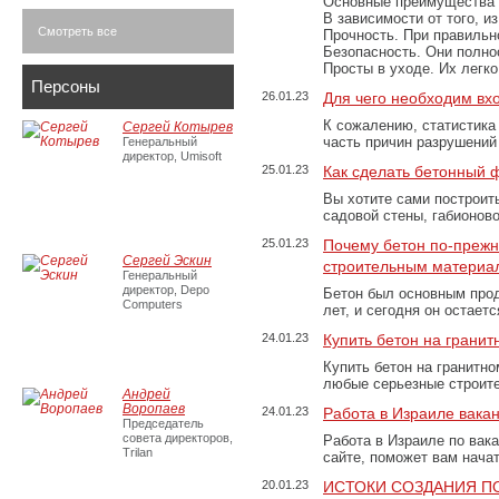
Основные преимущества
В зависимости от того, и
Смотреть все
Прочность. При правильно
Безопасность. Они полно
Просты в уходе. Их легк
Персоны
26.01.23
Для чего необходим вх
К сожалению, статистика
Сергей Котырев
часть причин разрушений
Генеральный
директор, Umisoft
25.01.23
Как сделать бетонный 
Вы хотите сами построит
садовой стены, габионов
25.01.23
Почему бетон по-преж
Сергей Эскин
строительным материа
Генеральный
директор, Depo
Бетон был основным прод
Computers
лет, и сегодня он остае
24.01.23
Купить бетон на грани
Купить бетон на гранитно
любые серьезные строит
Андрей
Воропаев
24.01.23
Работа в Израиле вака
Председатель
совета директоров,
Работа в Израиле по вак
Trilan
сайте, поможет вам нача
20.01.23
ИСТОКИ СОЗДАНИЯ П