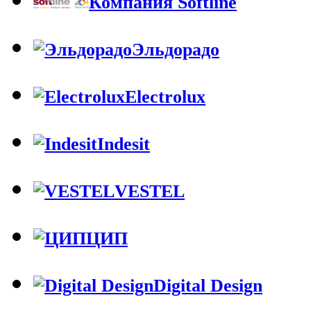
Компания Softline
Эльдорадо
Electrolux
Indesit
VESTEL
ЦИП
Digital Design