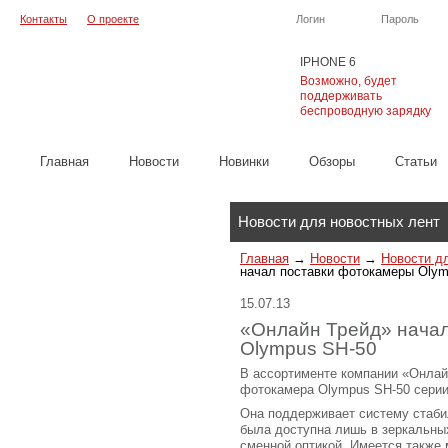
Контакты
О проекте
Логин
Пароль
IPHONE 6
Возможно, будет
поддерживать
беспроводную зарядку
Главная
Новости
Новинки
Обзоры
Cтатьи
Каталог
Новости для новостных лент
Главная
→
Новости
→
Новости д
начал поставки фотокамеры Olym
15.07.13
«Онлайн Трейд» начал
Olympus SH-50
В ассортименте компании «Онлай
фотокамера Olympus SH-50 серии 
Она поддерживает систему стабил
была доступна лишь в зеркальны
сменной оптикой. Имеется также