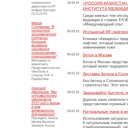
генерального
18.09.23
«РОССИЯ-КАЗАХСТАН
директора по ИТ-
ИНСТИТУТА МЕДИАЦИИ
инфраструктуре,
ГК CUSTIS
Среди важных тем обсуж
медиации в странах ЕАЭ
Мария
«Международный опыт …
Соловьева: "В
непростой
05.03.23
Игольчатый RF-лифтинг
экономической
ситуации
Клиника «Акварель» пред
большое
лифтинг, который позвол
внимание
изменениями кожи. …
уделяется
оперативному
04.02.23
Бетон в Москве
планированию"
Менеджер по
Бетон в Москве представ
маркетингу,
который может выдержать
Представительство
ViewSonic в
29.01.23
Доставка бетона в Сол
странах СНГ и
Прибалтики
Без бетона в Солнечного
строительство. Этот мат
Никоалй
Дмитриев: "Мы
29.01.23
Заказывайте быструю д
оптимистично
смотрим на
Дорогие наши любители 
2015 год и видим
представляем огромный а
в нем
возможности
29.01.23
Натуральные ткани в и
для развития"
Президент, Konica
Использование натуральн
Minolta Business
К натуральным тканям мо
Solutions Russia
(санфоризированный), шёл