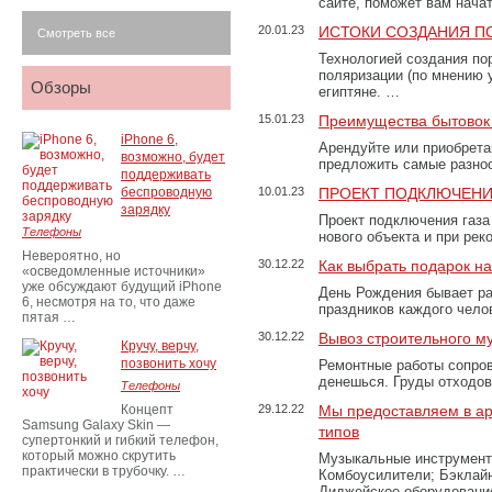
сайте, поможет вам нача
20.01.23
ИСТОКИ СОЗДАНИЯ П
Смотреть все
Технологией создания по
поляризации (по мнению 
Обзоры
египтяне. …
15.01.23
Преимущества бытовок 
iPhone 6,
Арендуйте или приобретай
возможно, будет
предложить самые разно
поддерживать
беспроводную
10.01.23
ПРОЕКТ ПОДКЛЮЧЕНИ
зарядку
Проект подключения газа
Телефоны
нового объекта и при рек
Невероятно, но
30.12.22
Как выбрать подарок н
«осведомленные источники»
уже обсуждают будущий iPhone
День Рождения бывает ра
6, несмотря на то, что даже
праздников каждого чело
пятая …
30.12.22
Вывоз строительного м
Кручу, верчу,
позвонить хочу
Ремонтные работы сопров
денешься. Груды отходо
Телефоны
Концепт
29.12.22
Мы предоставляем в ар
Samsung Galaxy Skin —
типов
супертонкий и гибкий телефон,
который можно скрутить
Музыкальные инструменты
практически в трубочку. …
Комбоусилители; Бэклай
Диджейское оборудование