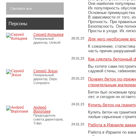
Они наиболее популярны 
Их популярность обусловл
Смотреть все
Основные преимущества
В зависимости от того, и
Прочность. При правильно
Персоны
Безопасность. Они полно
Просты в уходе. Их легк
Сергей Котырев
26.01.23
Для чего необходим вх
Генеральный
директор, Umisoft
К сожалению, статистика
часть причин разрушений
25.01.23
Как сделать бетонный 
Вы хотите сами построит
садовой стены, габионов
Сергей Эскин
Генеральный
25.01.23
Почему бетон по-преж
директор, Depo
Computers
строительным материа
Бетон был основным прод
лет, и сегодня он остае
24.01.23
Купить бетон на грани
Андрей
Воропаев
Купить бетон на гранитно
Председатель
любые серьезные строит
совета директоров,
Trilan
24.01.23
Работа в Израиле вака
Работа в Израиле по вак