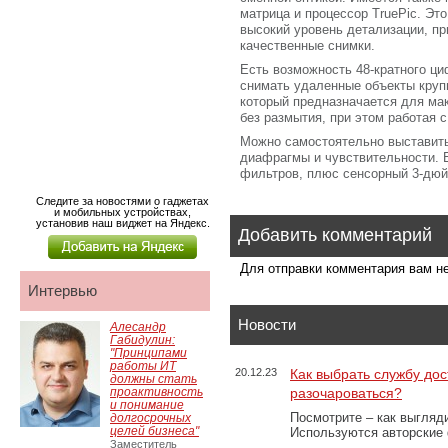
матрица и процессор TruePic. Эт
высокий уровень детализации, п
качественные снимки.
Есть возможность 48-кратного ц
снимать удаленные объекты круп
который предназначается для ма
без размытия, при этом работая с
Можно самостоятельно выставить
диафрагмы и чувствительности. 
фильтров, плюс сенсорный 3-дю
Следите за новостями о гаджетах
и мобильных устройствах,
установив наш виджет на Яндекс.
Добавить комментарий
Для отправки комментария вам 
Интервью
Новости
Алесандр
Габидулин:
"Принципами
работы ИТ
20.12.23
Как выбрать службу дос
должны стать
проактивность
разочароваться?
и понимание
Посмотрите – как выгляд
долгосрочных
целей бизнеса"
Используются авторские
Заместитель