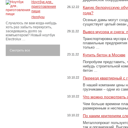
Ноутбук для..
приготовления
26.12.22
Какую белорусскую обу
пищи
года?
Нетбуки
Осенью дамы могут сходи
Случалось ли вам когда-нибудь
существует целый океан
хоть раз забыть перекусить,
засидевшись долго за
29.11.22
Вывоз мусора и снега:
компьютером? Новый ноутбук
Транспортировка мусора 
Electrolux …
плавильные предприятия 
только …
Смотреть все
23.11.22
Купить бетон в Москве
Попробуем представить, 
нибудь строительной ком
бетон …
10.10.22
Переезд квартирный с 
В нашей компании цены н
грузчиками – одни из са
10.10.22
Что можно посмотреть с
Чем больше времени план
размеренным и неспешны
10.10.22
По каким критериям сл
Металлопрокат пользуетс
так и организаций. Высо