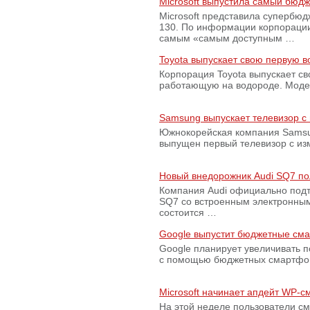
Microsoft выпустила самый бюд
Microsoft представила супербю
130. По информации корпораци
самым «самым доступным …
Toyota выпускает свою первую 
Корпорация Toyota выпускает с
работающую на водороде. Модель
Samsung выпускает телевизор 
Южнокорейская компания Samsun
выпущен первый телевизор с из
Новый внедорожник Audi SQ7 по
Компания Audi официально подт
SQ7 со встроенным электронным
состоится …
Google выпустит бюджетные сма
Google планирует увеличивать 
с помощью бюджетных смартфон
Microsoft начинает апдейт WP-
На этой неделе пользователи с