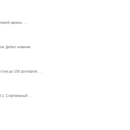
трией экрана. …
ем. Дебют новинки
стью до 100 долларов. …
 8.1. Софтверный …