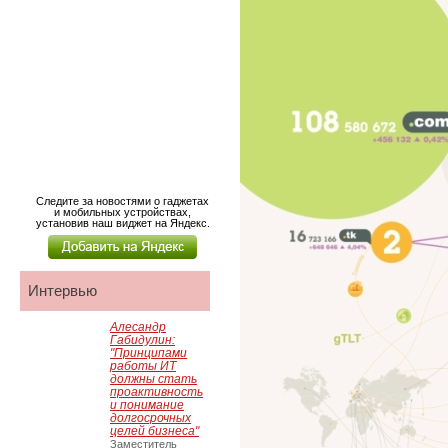
Следите за новостями о гаджетах
и мобильных устройствах,
установив наш виджет на Яндекс.
Интервью
Алесандр
Габидулин:
"Принципами
работы ИТ
должны стать
проактивность
и понимание
долгосрочных
целей бизнеса"
Заместитель