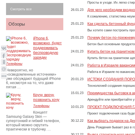
Просты в уходе. Их легко сти
Смотреть все
26.01.23
Для чего необходим входно
К сожалению, статистика неум
Обзоры
25.01.23
Как сделать бетонный фун
Вы хотите сами построить пр
25.01.23
Почему бетон по-прежнем
iPhone 6,
возможно, будет
Бетон был основным продукто
поддерживать
24.01.23
Купить бетон на гранитно
беспроводную
зарядку
Купить бетон на гранитном ще
Телефоны
24.01.23
Работа в Израиле ваканси
Невероятно, но
Работа в Израиле по вакансии
«осведомленные источники»
уже обсуждают будущий iPhone
20.01.23
ИСТОКИ СОЗДАНИЯ ПОР
6, несмотря на то, что даже
Технологией создания порошко
пятая …
15.01.23
Преимущества бытовок в а
Кручу, верчу,
позвонить хочу
Арендуйте или приобретайте у
Телефоны
10.01.23
ПРОЕКТ ПОДКЛЮЧЕНИЯ Г
Концепт
Проект подключения газа буде
Samsung Galaxy Skin —
супертонкий и гибкий телефон,
30.12.22
Как выбрать подарок на Д
который можно скрутить
День Рождения бывает раз в г
практически в трубочку. …
30.12.22
Вывоз строительного мусо