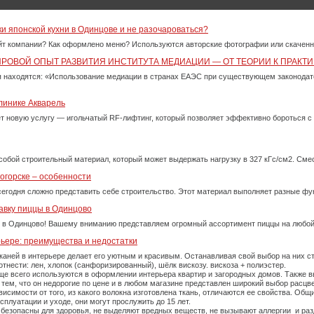
ки японской кухни в Одинцове и не разочароваться?
айт компании? Как оформлено меню? Используются авторские фотографии или скачен
ИРОВОЙ ОПЫТ РАЗВИТИЯ ИНСТИТУТА МЕДИАЦИИ — ОТ ТЕОРИИ К ПРАКТИ
 находятся: «Использование медиации в странах ЕАЭС при существующем законода
линике Акварель
ет новую услугу — игольчатый RF-лифтинг, который позволяет эффективно бороться 
собой строительный материал, который может выдержать нагрузку в 327 кГс/см2. См
огорске – особенности
сегодня сложно представить себе строительство. Этот материал выполняет разные фу
авку пиццы в Одинцово
 в Одинцово! Вашему вниманию представляем огромный ассортимент пиццы на любой
рьере: преимущества и недостатки
каней в интерьере делает его уютным и красивым. Останавливая свой выбор на них 
тнести: лен, хлопок (санфоризированный), шёлк вискозу. вискоза + полиэстер.
е всего используются в оформлении интерьера квартир и загородных домов. Также вы
тем, что он недорогие по цене и в любом магазине представлен широкий выбор расцве
симости от того, из какого волокна изготовлена ткань, отличаются ее свойства. Об
плуатации и уходе, они могут прослужить до 15 лет.
 безопасны для здоровья, не выделяют вредных веществ, не вызывают аллергии и ра