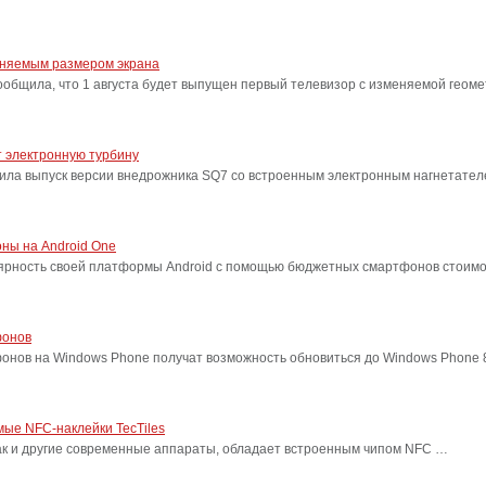
еняемым размером экрана
бщила, что 1 августа будет выпущен первый телевизор с изменяемой геоме
 электронную турбину
ила выпуск версии внедрожника SQ7 со встроенным электронным нагнетател
ны на Android One
лярность своей платформы Android с помощью бюджетных смартфонов стоимо
фонов
фонов на Windows Phone получат возможность обновиться до Windows Phone
ые NFC-наклейки TecTiles
, как и другие современные аппараты, обладает встроенным чипом NFC …