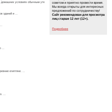
ь в домашних условиях обычным утюгом. …
советом и приятно провести время.
Мы всегда открыты для интересных
предложений по сотрудничеству!
ов зданий и …
Сайт рекомендован для просмотра
лиц старше 12 лет (12+).
 …
Подробнее
мо …
ревние египтяне. …
го. …