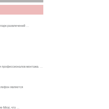
 парк развлечений …
в и профессионалов монтажа. …
елефон является
 Mirai, что …