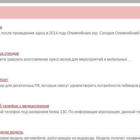
ти
после проведения здесь в 2014 году Олимпийских игр. Сегодня Олимпийский
ых стендов
ете заказать изготовление пресс волов для мероприятий и мобильных …
ипсет
сор для десктопных ПК, которые смогут удовлетворить потребности геймеро
ый телефон с медиаплеером
ый телефон под названием Nokia 130. По информации корпорации, данный т
одную модель
ервую модель автомобиля, работающую на водороде. Модель получит название