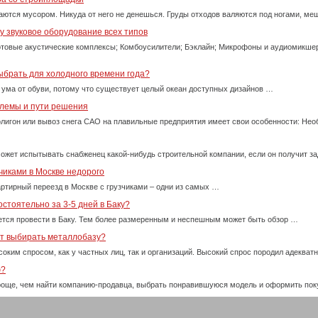
ются мусором. Никуда от него не денешься. Груды отходов валяются под ногами, м
 звуковое оборудование всех типов
товые акустические комплексы; Комбоусилители; Бэклайн; Микрофоны и аудиомикше
ыбрать для холодного времени года?
 ума от обуви, потому что существует целый океан доступных дизайнов …
блемы и пути решения
олигон или вывоз снега САО на плавильные предприятия имеет свои особенности: Нео
ожет испытывать снабженец какой-нибудь строительной компании, если он получит за
чиками в Москве недорого
ртирный переезд в Москве с грузчиками – одни из самых …
стоятельно за 3-5 дней в Баку?
тся провести в Баку. Тем более размеренным и неспешным может быть обзор …
ет выбирать металлобазу?
оким спросом, как у частных лиц, так и организаций. Высокий спрос породил адекват
ю?
проще, чем найти компанию-продавца, выбрать понравившуюся модель и оформить пок