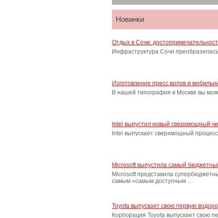
Новинки
Отдых в Сочи: достопримечательнос
Инфраструктура Сочи преобразилась 
Изготовление пресс волов и мобильн
В нашей типография в Москве вы мож
Intel выпустил новый сверхмощный ч
Intel выпускает сверхмощный процес
Microsoft выпустила самый бюджетн
Microsoft представила супербюджетн
самым «самым доступным …
Toyota выпускает свою первую водор
Корпорация Toyota выпускает свою п