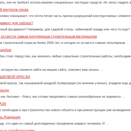
рать, они не требуют использования специальных чистящих средств. Их легко гладит
й контроль песка
олимо показывает, что почти пятая часть причин разрушений конструктивных элемент
дамент для забора?
очный фундамент? Например, для садовой стены, габионовой ограды или чего-то еще?
у остается самым популярным строительным материалом
м строительной отрасли более 2000 лет, и сегодня он остается самым популярным …
м щебне
бне стоит перед тем, как начинать любые серьезные строительные работы; необходи
и
, которую вы сможете найти на нашем сайте, поможет вам начать …
ОШКОВОЙ КРАСКИ
вой краски, так называемой анодной поляризации (по мнению ученых), владели еще д
ренду
 нас бытовки – благо, мы готовы предложить самые разнообразные их варианты …
АЗА
т необходим и при строительстве нового объекта и при реконструкции уже возведенно
ень Рождения
оду, это один из самый долгожданных праздников каждого человека. И …
ра со стройплощадки