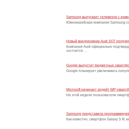
Samsung выпускает телевизор с изм
Южнокорейская компания Samsung соо
Новый внедорожник Audi SQ7 получит
Компания Audi официально подтверд
состоится …
Google выпустит бюджетные смартфо
Google планирует увеличивать попу
Microsoft начинает апдейт WP-смарт
На этой неделе пользователи смарт
Samsung представила программируем
Как известно, смартфон Galaxy S III