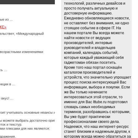
технологий, различных девайсов и
просто получать актуальную и
достоверную информацию.
Ежедневно обновляющиеся новости,
ные из …
не оставляют без внимания, ни одно
КЕ»
стоящее событие в сфере IT. На
нашем портале Вы всегда можете
тельстве», «Международный
найти новости от ведущих
производителей, интервью
руководителей и владельцев
с возрастными изменениями
компаний, календарь событий,
которые каждый уважающий себя
гаджетоман обязан посетить.
Кроме того наш портал оснащён
есь …
каталогом производителей и
устройств, что значительно упрощает
процесс поиска интересующей Вас
нкции в …
информации, выбора и покупки. Если
же Вы только начинаете
интересоваться этой отрасли, то
 вкус! …
именно для Вас Ittube.ru подготовил
словарь самых необходимых
терминов, разобравшись с которыми,
стоит учитывать основные нюансы их использования, иначе по истечению времени они
Вы уже будет практически
 можете выбрать достаточно оригинальные ткани, изготовленные из крапивы, конопли
профессионалами своего дела.
ток и текстур.
Надеемся, что наш интернет-ресурс
щими плюсами для них являются:
станет близким и надежным другом, к
которому всегда можно обратиться за
здражения.