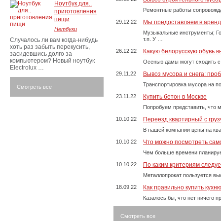
Ноутбук для..
Ремонтные работы сопровожда
приготовления
пищи
29.12.22
Мы предоставляем в аренду
Нетбуки
Музыкальные инструменты; Го
т.п. У …
Случалось ли вам когда-нибудь
хоть раз забыть перекусить,
26.12.22
Какую белорусскую обувь в
засидевшись долго за
компьютером? Новый ноутбук
Осенью дамы могут сходить с
Electrolux …
29.11.22
Вывоз мусора и снега: про
Транспортировка мусора на п
Смотреть все
23.11.22
Купить бетон в Москве
Попробуем представить, что м
10.10.22
Переезд квартирный с груз
В нашей компании цены на ква
10.10.22
Что можно посмотреть само
Чем больше времени планируе
10.10.22
По каким критериям следу
Металлопрокат пользуется выс
18.09.22
Как правильно купить кухн
Казалось бы, что нет ничего 
Смотреть все