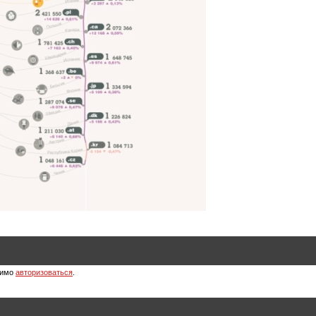
димо
авторизоваться
.