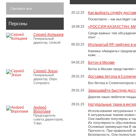
Смотреть все
20.12.23
Как выбрать службу достав
Посмотрите – как выглядит с
Персоны
18.09.23
«РОССИЯ-КАЗАХСТАН. М
Среди важных тем обсуждения
Сергей Котырев
опыт …
Генеральный
директор, Umisoft
05.03.23
Игольчатый RF-лифтинг в к
Клиника «Акварель» предлага
кожи. …
04.02.23
Бетон в Москве
Бетон в Москве представляет 
Сергей Эскин
Генеральный
29.01.23
Доставка бетона в Солнечн
директор, Depo
Computers
Без бетона в Солнечногорске 
29.01.23
Заказывайте быструю дост
Дорогие наши любители пиццы
29.01.23
Натуральные ткани в инте
Андрей
Использование натуральных т
Воропаев
К натуральным тканям можно о
Председатель
Они наиболее популярны и чащ
совета директоров,
Их популярность обусловлена 
Trilan
Основные преимущества В зави
Прочность. При правильной экс
Безопасность. Они полностью