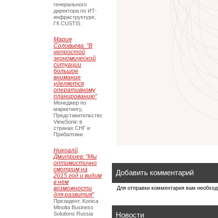
генерального
директора по ИТ-
инфраструктуре,
ГК CUSTIS
Мария
Соловьева: "В
непростой
экономической
ситуации
большое
внимание
уделяется
оперативному
планированию"
Менеджер по
маркетингу,
Представительство
ViewSonic в
странах СНГ и
Прибалтики
Никоалй
Дмитриев: "Мы
оптимистично
смотрим на
Добавить комментарий
2015 год и видим
в нем
возможности
Для отправки комментария вам необхо
для развития"
Президент, Konica
Minolta Business
Solutions Russia
Новости