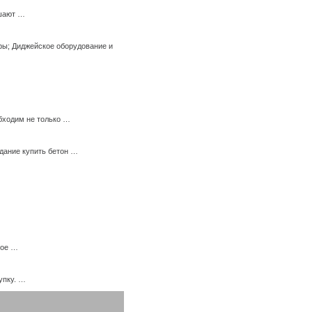
ешают …
ры; Диджейское оборудование и
бходим не только …
дание купить бетон …
ное …
упку. …