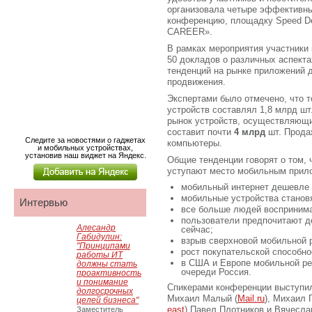
организовала четыре эффективны
конференцию, площадку Speed De
CAREER».
В рамках мероприятия участник
50 докладов о различных аспект
тенденций на рынке приложений 
продвижения.
Экспертами было отмечено, что 
устройств составлял 1,8 млрд шт
рынок устройств, осуществляющи
составит почти
4 млрд
шт. Прода
Следите за новостями о гаджетах
компьютеры.
и мобильных устройствах,
установив наш виджет на Яндекс.
Общие тенденции говорят о том, 
уступают место мобильным прило
мобильный интернет дешевле 
мобильные устройства станов
Интервью
все больше людей воспринима
пользователи предпочитают д
Алесандр
сейчас;
Габидулин:
взрыв сверхновой мобильной 
"Принципами
рост покупательской способно
работы ИТ
в США и Европе мобильной ре
должны стать
очереди Россия.
проактивность
и понимание
Спикерами конференции выступил
долгосрочных
Михаил Малый (
Mail.ru
), Михаил 
целей бизнеса"
east
) Павел Плотников и Вячесла
Заместитель