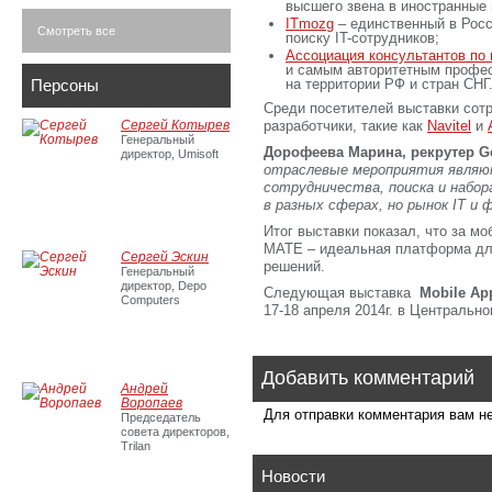
высшего звена в иностранные 
ITmozg
– единственный в Росс
Смотреть все
поиску IT-сотрудников;
Ассоциация консультантов по
и самым авторитетным профе
Персоны
на территории РФ и стран СНГ
Среди посетителей выставки сотр
Сергей Котырев
разработчики, такие как
Navitel
и
Генеральный
Дорофеева Марина, рекрутер Gen
директор, Umisoft
отраслевые мероприятия явля
сотрудничества, поиска и набор
в разных сферах, но рынок IT и 
Итог выставки показал, что за м
MATE – идеальная платформа дл
Сергей Эскин
решений.
Генеральный
директор, Depo
Следующая выставка
Mobile Ap
Computers
17-18 апреля 2014г. в Центральн
Добавить комментарий
Андрей
Воропаев
Для отправки комментария вам 
Председатель
совета директоров,
Trilan
Новости