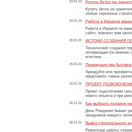
24.01.23
Купить бетон на грани
Купить бетон на гранитно
любые серьезные строит
24.01.23
Работа в Израиле вака
Работа в Израиле по вак
сайте, поможет вам нача
20.01.23
ИСТОКИ СОЗДАНИЯ П
Технологией создания по
поляризации (по мнению 
египтяне. …
15.01.23
Преимущества бытовок 
Арендуйте или приобретай
предложить самые разно
10.01.23
ПРОЕКТ ПОДКЛЮЧЕНИ
Проект подключения газа
нового объекта и при рек
30.12.22
Как выбрать подарок н
День Рождения бывает ра
праздников каждого чело
30.12.22
Вывоз строительного м
Ремонтные работы сопров