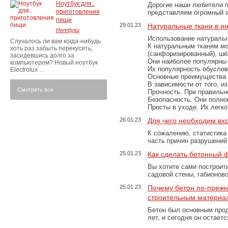
Ноутбук для..
Дорогие наши любители 
приготовления
представляем огромный а
пищи
29.01.23
Натуральные ткани в и
Нетбуки
Использование натуральн
Случалось ли вам когда-нибудь
К натуральным тканям мо
хоть раз забыть перекусить,
(санфоризированный), шёл
засидевшись долго за
Они наиболее популярны 
компьютером? Новый ноутбук
Их популярность обусловл
Electrolux …
Основные преимущества
В зависимости от того, и
Смотреть все
Прочность. При правильно
Безопасность. Они полно
Просты в уходе. Их легк
26.01.23
Для чего необходим вх
К сожалению, статистика
часть причин разрушений
25.01.23
Как сделать бетонный 
Вы хотите сами построит
садовой стены, габионов
25.01.23
Почему бетон по-преж
строительным материа
Бетон был основным прод
лет, и сегодня он остае