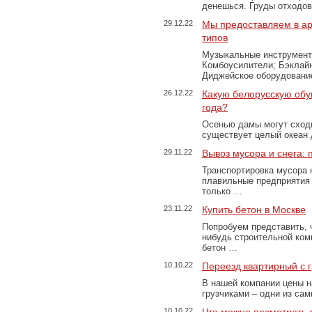
денешься. Груды отходо
29.12.22
Мы предоставляем в ар
типов
Музыкальные инструменты
Комбоусилители; Бэклай
Диджейское оборудование
26.12.22
Какую белорусскую обу
года?
Осенью дамы могут сходи
существует целый океан
29.11.22
Вывоз мусора и снега:
Транспортировка мусора 
плавильные предприятия 
только …
23.11.22
Купить бетон в Москве
Попробуем представить, 
нибудь строительной ком
бетон …
10.10.22
Переезд квартирный с 
В нашей компании цены н
грузчиками – одни из са
10.10.22