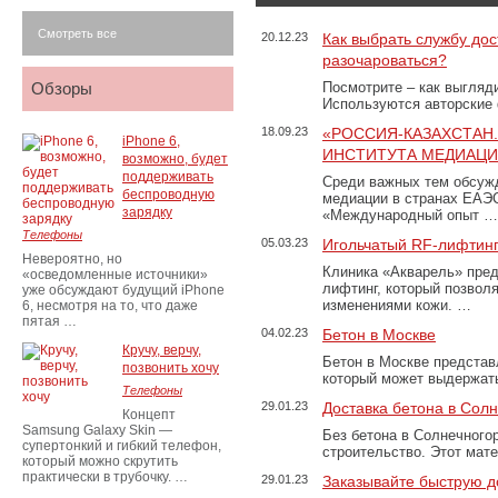
Смотреть все
20.12.23
Как выбрать службу дос
разочароваться?
Обзоры
Посмотрите – как выгляд
Используются авторские
18.09.23
«РОССИЯ-КАЗАХСТАН
iPhone 6,
ИНСТИТУТА МЕДИАЦИИ
возможно, будет
поддерживать
Среди важных тем обсуж
беспроводную
медиации в странах ЕАЭ
зарядку
«Международный опыт …
Телефоны
05.03.23
Игольчатый RF-лифтинг
Невероятно, но
Клиника «Акварель» пред
«осведомленные источники»
лифтинг, который позвол
уже обсуждают будущий iPhone
изменениями кожи. …
6, несмотря на то, что даже
пятая …
04.02.23
Бетон в Москве
Кручу, верчу,
Бетон в Москве представ
позвонить хочу
который может выдержать
Телефоны
29.01.23
Доставка бетона в Сол
Концепт
Samsung Galaxy Skin —
Без бетона в Солнечного
супертонкий и гибкий телефон,
строительство. Этот мат
который можно скрутить
практически в трубочку. …
29.01.23
Заказывайте быструю д