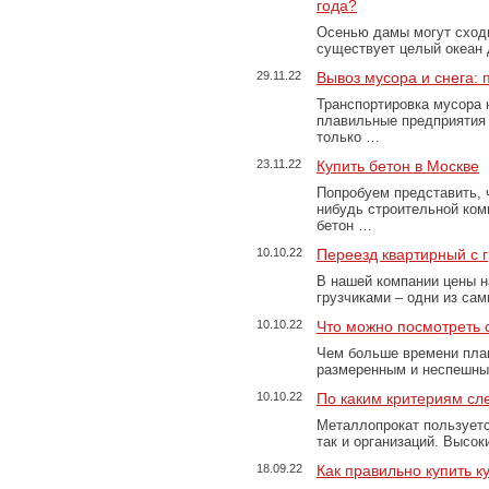
года?
Осенью дамы могут сходи
существует целый океан
29.11.22
Вывоз мусора и снега:
Транспортировка мусора 
плавильные предприятия 
только …
23.11.22
Купить бетон в Москве
Попробуем представить, 
нибудь строительной ком
бетон …
10.10.22
Переезд квартирный с 
В нашей компании цены н
грузчиками – одни из са
10.10.22
Что можно посмотреть с
Чем больше времени план
размеренным и неспешны
10.10.22
По каким критериям сл
Металлопрокат пользуетс
так и организаций. Высо
18.09.22
Как правильно купить к