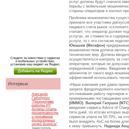
услуг должны будут сначала заве
борьбы с мобильным мошенничес
стороны операторов и контент-пр
Проблема мошенничества существ
признали все участники дискусси
лицевого счета рынок «схлопнет
считает, что оператор должен по
услугах, их стоимости и содержа
услуги, то с его согласия подклю
Юмашев (Мегафон)
придерживает
мошенничеством должна являть с
технических мер. Должны вводит
Следите за новостями о гаджетах
осуществляться контроль за сче
и мобильных устройствах,
операторов, которые не допускаю
установив наш виджет на Яндекс.
определенной суммы. Введение в
абонентов от такого вида мошенн
эффективней использовать техни
Интервью
«Наша компания уже давно приня
запрете фродоподобного контента
отслеживаем работу партнеров и 
Алесандр
Габидулин:
проверенными поставщиками конт
"Принципами
(ИММО)
.
Валерий Галушка
(МТС
работы ИТ
введения сервиса Advice of Charg
должны стать
пяти дней, по итогам которых вы
проактивность
и понимание
сервисов упала на 50-70%, на чт
долгосрочных
было внедрять АоС на более дли
целей бизнеса"
к нему привыкнуть.
Надежда Ан
Заместитель