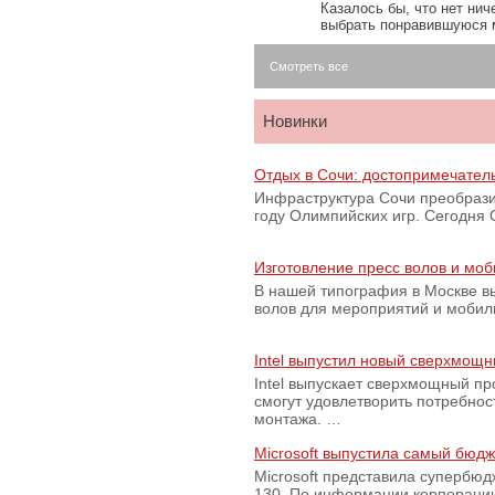
Казалось бы, что нет нич
выбрать понравившуюся 
Смотреть все
Новинки
Отдых в Сочи: достопримечател
Инфраструктура Сочи преобрази
году Олимпийских игр. Сегодня
Изготовление пресс волов и мо
В нашей типография в Москве вы
волов для мероприятий и моби
Intel выпустил новый сверхмощн
Intel выпускает сверхмощный пр
смогут удовлетворить потребно
монтажа. …
Microsoft выпустила самый бюд
Microsoft представила супербю
130. По информации корпораци