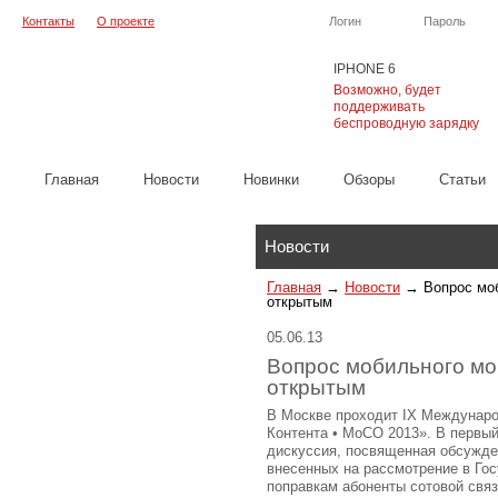
Контакты
О проекте
Логин
Пароль
IPHONE 6
Возможно, будет
поддерживать
беспроводную зарядку
Главная
Новости
Новинки
Обзоры
Cтатьи
Каталог
Новости
Главная
→
Новости
→
Вопрос мо
открытым
05.06.13
Вопрос мобильного мо
открытым
В Москве проходит IX Междунар
Контента • МоСО 2013». В первы
дискуссия, посвященная обсужде
внесенных на рассмотрение в Го
поправкам абоненты сотовой свя