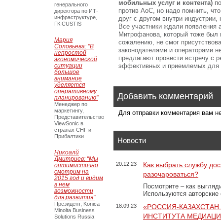
мобильных услуг и контента)
по
генерального
против АоС, но надо помнить, что
директора по ИТ-
инфраструктуре,
друг с другом внутри индустрии,
ГК CUSTIS
Все участники ждали появления 
Митрофанова, который тоже был п
Мария
сожалению, не смог присутствова
Соловьева: "В
законодателями и операторами не
непростой
предлагают провести встречу с 
экономической
ситуации
эффективных и приемлемых для б
большое
внимание
уделяется
оперативному
Добавить комментарий
планированию"
Менеджер по
маркетингу,
Для отправки комментария вам 
Представительство
ViewSonic в
странах СНГ и
Прибалтики
Новости
Никоалй
Дмитриев: "Мы
20.12.23
Как выбрать службу дос
оптимистично
смотрим на
разочароваться?
2015 год и видим
в нем
Посмотрите – как выгляд
возможности
Используются авторские
для развития"
Президент, Konica
18.09.23
«РОССИЯ-КАЗАХСТАН
Minolta Business
ИНСТИТУТА МЕДИАЦИИ
Solutions Russia