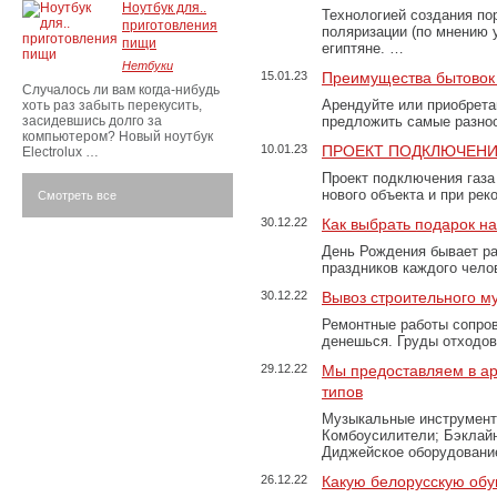
Ноутбук для..
Технологией создания по
приготовления
поляризации (по мнению 
пищи
египтяне. …
Нетбуки
15.01.23
Преимущества бытовок 
Случалось ли вам когда-нибудь
Арендуйте или приобретай
хоть раз забыть перекусить,
засидевшись долго за
предложить самые разно
компьютером? Новый ноутбук
10.01.23
ПРОЕКТ ПОДКЛЮЧЕНИ
Electrolux …
Проект подключения газа
нового объекта и при рек
Смотреть все
30.12.22
Как выбрать подарок н
День Рождения бывает ра
праздников каждого чело
30.12.22
Вывоз строительного м
Ремонтные работы сопров
денешься. Груды отходо
29.12.22
Мы предоставляем в ар
типов
Музыкальные инструменты
Комбоусилители; Бэклай
Диджейское оборудование
26.12.22
Какую белорусскую обу