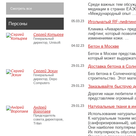
Среди важных тем обсуж
Смотреть все
медиации в странах ЕАЭ
«Международный опыт …
05.03.23
Игольчатый RF-лифтинг
Персоны
Клиника «Акварель» пред
лифтинг, который позвол
Сергей Котырев
изменениями кожи. …
Генеральный
директор, Umisoft
04.02.23
Бетон в Москве
Бетон в Москве представ
который может выдержать
29.01.23
Доставка бетона в Сол
Сергей Эскин
Без бетона в Солнечного
Генеральный
строительство. Этот мат
директор, Depo
Computers
29.01.23
Заказывайте быструю д
Дорогие наши любители 
представляем огромный а
29.01.23
Натуральные ткани в и
Андрей
Воропаев
Использование натуральн
Председатель
К натуральным тканям мо
совета директоров,
(санфоризированный), шёл
Trilan
Они наиболее популярны 
Их популярность обусловл