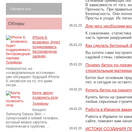
Основные преимущества
В зависимости от того, и
Смотреть все
Прочность. При правильно
Безопасность. Они полно
Просты в уходе. Их легк
Обзоры
26.01.23
Для чего необходим вх
К сожалению, статистика
iPhone 6,
часть причин разрушений
возможно, будет
25.01.23
Как сделать бетонный 
поддерживать
беспроводную
Вы хотите сами построит
зарядку
садовой стены, габионов
Телефоны
25.01.23
Почему бетон по-преж
Невероятно, но
строительным материа
«осведомленные источники»
уже обсуждают будущий iPhone
Бетон был основным прод
6, несмотря на то, что даже
лет, и сегодня он остае
пятая …
24.01.23
Купить бетон на грани
Кручу, верчу,
Купить бетон на гранитно
позвонить хочу
любые серьезные строит
Телефоны
24.01.23
Работа в Израиле вака
Концепт
Samsung Galaxy Skin —
Работа в Израиле по вак
супертонкий и гибкий телефон,
сайте, поможет вам нача
который можно скрутить
практически в трубочку. …
20.01.23
ИСТОКИ СОЗДАНИЯ П